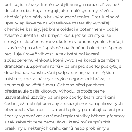
pohlcující nárazy, které rozptýlí energii nárazu dříve, než
dosáhne obsahu, a fungují jako malé systémy závěsu
chránící před pády a hrubým zacházením. Protilupinové
úpravy aplikované na výstelkové materiály vytvářejí
chemické bariéry, jež brání oxidaci a potemnění – což je
zvláště důležité u stříbrných kusů, jež se při styku se
sírovými sloučeninami v okolním vzduchu rychle zhoršují.
Uzavřené prostředí správně navrženého balení pro šperky
reguluje úroveň vlhkosti a tak brání poškození
způsobenému vlhkostí, která vyvolává korozi a zamlžení
drahokamů. Zpevnění rohů v balení pro šperky poskytuje
dodatečnou konstrukční podporu v nejzranitelnějších
místech, kde se nárazy obvykle nejprve odehrávají a
způsobují největší škodu. Ochrana před prachem
představuje další klíčovou výhodu, protože těsně
uzavíratelné uzávěry balení pro šperky brání pronikání
částic, jež matnějí povrchy a usazují se v komplikovaných
obvodech. Vlastnosti tlumení teploty pomáhají balení pro
šperky vyrovnávat extrémní teplotní vlivy během přepravy
a tak zabránit tepelnému šoku, který může způsobit
praskliny u některých drahokamů nebo problémy s