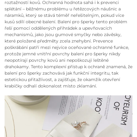
roztažností kovů. Ochranná hodnota sahá i k prevenci
splétání – běžnému problému u řetězcových náušnic a
náramků, který se stává téměř neřešitelným, pokud více
kusů sdílí obecné balení. Balení pro šperky tento problém
řeší pomocí oddělených přihrádek a upevňovacích
mechanismů, jako jsou gumové smyčky nebo závěsky,
které položené předměty zcela znehybní. Prevence
poškrábání patří mezi nejvíce oceňované ochranné funkce,
protože jemné vnitřní povrchy balení pro šperky nikdy
neopotírají povrchy kovů ani nepoškozují leštěné
drahokamy. Tento komplexní přístup k ochraně znamená, že
balení pro šperky zachovává jak funkční integritu, tak
estetickou přitažlivost, a zajišťuje, že okamžik otevření
krabičky odhalí dokonalost místo zklamání.