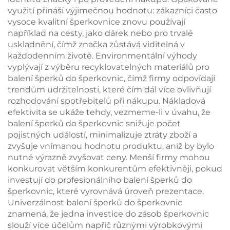
využití přináší výjimečnou hodnotu: zákazníci často
vysoce kvalitní šperkovnice znovu používají
například na cesty, jako dárek nebo pro trvalé
uskladnění, čímž značka zůstává viditelná v
každodenním životě. Environmentální výhody
vyplývají z výběru recyklovatelných materiálů pro
balení šperků do šperkovnic, čímž firmy odpovídají
trendům udržitelnosti, které čím dál více ovlivňují
rozhodování spotřebitelů při nákupu. Nákladová
efektivita se ukáže tehdy, vezmeme-li v úvahu, že
balení šperků do šperkovnic snižuje počet
pojistných událostí, minimalizuje ztráty zboží a
zvyšuje vnímanou hodnotu produktu, aniž by bylo
nutné výrazně zvyšovat ceny. Menší firmy mohou
konkurovat větším konkurentům efektivněji, pokud
investují do profesionálního balení šperků do
šperkovnic, které vyrovnává úroveň prezentace.
Univerzálnost balení šperků do šperkovnic
znamená, že jedna investice do zásob šperkovnic
slouží více účelům napříč různými výrobkovými