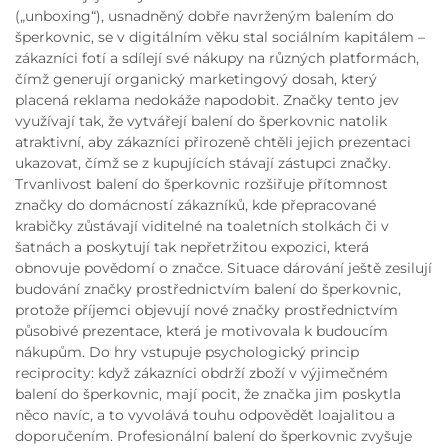
(„unboxing“), usnadněný dobře navrženým balením do
šperkovnic, se v digitálním věku stal sociálním kapitálem –
zákazníci fotí a sdílejí své nákupy na různých platformách,
čímž generují organický marketingový dosah, který
placená reklama nedokáže napodobit. Značky tento jev
využívají tak, že vytvářejí balení do šperkovnic natolik
atraktivní, aby zákazníci přirozeně chtěli jejich prezentaci
ukazovat, čímž se z kupujících stávají zástupci značky.
Trvanlivost balení do šperkovnic rozšiřuje přítomnost
značky do domácností zákazníků, kde přepracované
krabičky zůstávají viditelné na toaletních stolkách či v
šatnách a poskytují tak nepřetržitou expozici, která
obnovuje povědomí o značce. Situace dárování ještě zesilují
budování značky prostřednictvím balení do šperkovnic,
protože příjemci objevují nové značky prostřednictvím
působivé prezentace, která je motivovala k budoucím
nákupům. Do hry vstupuje psychologický princip
reciprocity: když zákazníci obdrží zboží v výjimečném
balení do šperkovnic, mají pocit, že značka jim poskytla
něco navíc, a to vyvolává touhu odpovědět loajalitou a
doporučením. Profesionální balení do šperkovnic zvyšuje