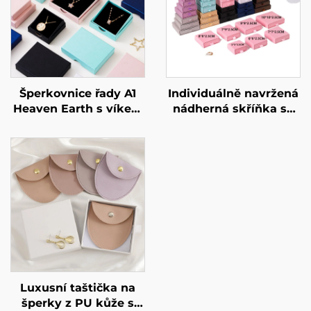
Šperkovnice řady A1
Individuálně navržená
Heaven Earth s víkem
nádherná skříňka se
pro prsteny a
zásuvkami, exkluzivní
náhrdelníky –
tuhá kartonová
individuální rozměr a
obalová krabička pro
tvar, materiál z
ozdoby, nádherná
umělého papíru /
krabička pro umělecké
kartonu – speciální
předměty určená pro
velkoobchodní
šperky, náhrdelníky a
nabídka
prsteny.
Luxusní taštička na
šperky z PU kůže s