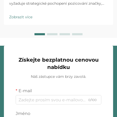
vyžaduje strategické pochopení pozicování značky,
očekávání zákazníků a provozních realit. Luxusní
značky i obchodní řetězce specializující se na rychlou
Zobrazit více
módu působí v zásadně odlišných...
Získejte bezplatnou cenovou
nabídku
Náš zástupce vám brzy zavolá.
E-mail
0/100
Jméno