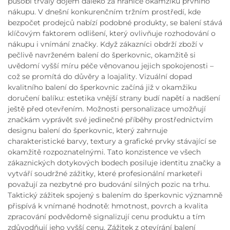
působí trvalý dojem daleko za hranice okamžiku prvního
nákupu. V dnešní konkurenčním tržním prostředí, kde
bezpočet prodejců nabízí podobné produkty, se balení stává
klíčovým faktorem odlišení, který ovlivňuje rozhodování o
nákupu i vnímání značky. Když zákazníci obdrží zboží v
pečlivě navrženém balení do šperkovnic, okamžitě si
uvědomí vyšší míru péče věnovanou jejich spokojenosti –
což se promítá do důvěry a loajality. Vizuální dopad
kvalitního balení do šperkovnic začíná již v okamžiku
doručení balíku: estetika vnější strany budí napětí a nadšení
ještě před otevřením. Možnosti personalizace umožňují
značkám vyprávět své jedinečné příběhy prostřednictvím
designu balení do šperkovnic, který zahrnuje
charakteristické barvy, textury a grafické prvky stávající se
okamžitě rozpoznatelnými. Tato konzistence ve všech
zákaznických dotykových bodech posiluje identitu značky a
vytváří soudržné zážitky, které profesionální marketeři
považují za nezbytné pro budování silných pozic na trhu.
Taktický zážitek spojený s balením do šperkovnic významně
přispívá k vnímané hodnotě: hmotnost, povrch a kvalita
zpracování podvědomě signalizují cenu produktu a tím
zdůvodňují jeho vyšší cenu. Zážitek z otevírání balení