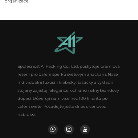
organizace.
Společnost A1 Packing Co., Ltd. poskytuje prémiová
řešení pro balení šperků světovým značkám. Naše
individuální luxusní krabičky, taštičky a výkladní
stojany zajišťují elegance, ochranu i silný brandový
dopad. Důvěřují nám více než 100 klientů po
celém světě. Požádejte ještě dnes o cenovou
nabídku.