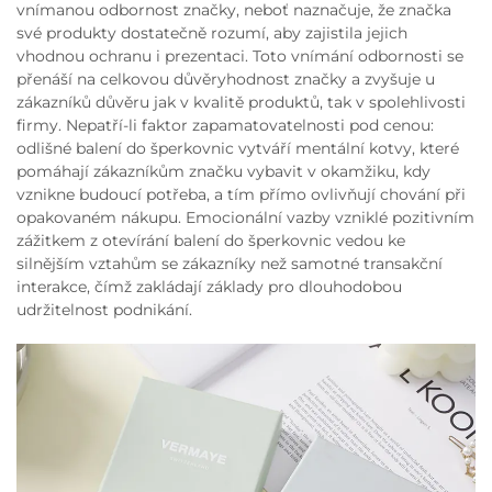
vnímanou odbornost značky, neboť naznačuje, že značka
své produkty dostatečně rozumí, aby zajistila jejich
vhodnou ochranu i prezentaci. Toto vnímání odbornosti se
přenáší na celkovou důvěryhodnost značky a zvyšuje u
zákazníků důvěru jak v kvalitě produktů, tak v spolehlivosti
firmy. Nepatří-li faktor zapamatovatelnosti pod cenou:
odlišné balení do šperkovnic vytváří mentální kotvy, které
pomáhají zákazníkům značku vybavit v okamžiku, kdy
vznikne budoucí potřeba, a tím přímo ovlivňují chování při
opakovaném nákupu. Emocionální vazby vzniklé pozitivním
zážitkem z otevírání balení do šperkovnic vedou ke
silnějším vztahům se zákazníky než samotné transakční
interakce, čímž zakládají základy pro dlouhodobou
udržitelnost podnikání.