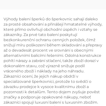
možností potisku loga,
obálka se snapovým
knoflíkem, měkké
vnitřní potah z
Výhody balení šperků do šperkovnic sahají daleko
mikrovlákna pro
za prosté obsahování a přinášejí hmatatelné výhody,
uskladnění náušnic,
které přímo ovlivňují obchodní úspěch i vztahy se
prstenu a náhrdelníků
zákazníky. Za prvé tato balení poskytují
bezkonkurenční ochranu cenných položek, čímž
snižují míru poškození během skladování a přepravy
až o devadesát procent ve srovnání s obecnými
alternativními balicími řešeními. Odolná konstrukce
pohltí nárazy a zabrání stlačení, takže zboží dorazí v
dokonalém stavu, což výrazně snižuje podíl
vráceného zboží i náklady na jeho náhradu.
Zákazníci ocení, že jejich nákup obdrží v
specializované šperkovnici, protože to svědčí o
závazku prodejce k vysoce kvalitnímu zboží a
pozornosti k detailům. Tento dojem zvyšuje pověst
značky a podporuje opakované nákupy, neboť
zákazníci spojují luxusní balení s luxusním zbožím.