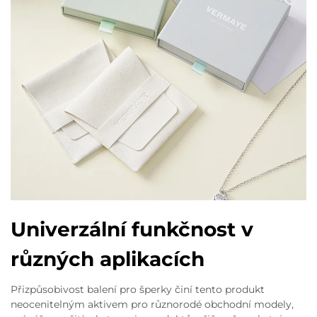
Univerzální funkčnost v
různých aplikacích
Přizpůsobivost balení pro šperky činí tento produkt
neocenitelným aktivem pro různorodé obchodní modely,