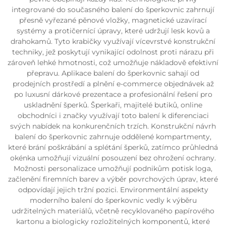
integrované do současného balení do šperkovnic zahrnují
přesně vyřezané pěnové vložky, magnetické uzavírací
systémy a protičernící úpravy, které udržují lesk kovů a
drahokamů. Tyto krabičky využívají vícevrstvé konstrukční
techniky, jež poskytují vynikající odolnost proti nárazu při
zároveň lehké hmotnosti, což umožňuje nákladově efektivní
přepravu. Aplikace balení do šperkovnic sahají od
prodejních prostředí a plnění e-commerce objednávek až
po luxusní dárkové prezentace a profesionální řešení pro
uskladnění šperků. Šperkaři, majitelé butiků, online
obchodníci i značky využívají toto balení k diferenciaci
svých nabídek na konkurenčních trzích. Konstrukční návrh
balení do šperkovnic zahrnuje oddělené kompartmenty,
které brání poškrábání a splétání šperků, zatímco průhledná
okénka umožňují vizuální posouzení bez ohrožení ochrany.
Možnosti personalizace umožňují podnikům potisk loga,
začlenění firemních barev a výběr povrchových úprav, které
odpovídají jejich tržní pozici. Environmentální aspekty
moderního balení do šperkovnic vedly k výběru
udržitelných materiálů, včetně recyklovaného papírového
kartonu a biologicky rozložitelných komponentů, které