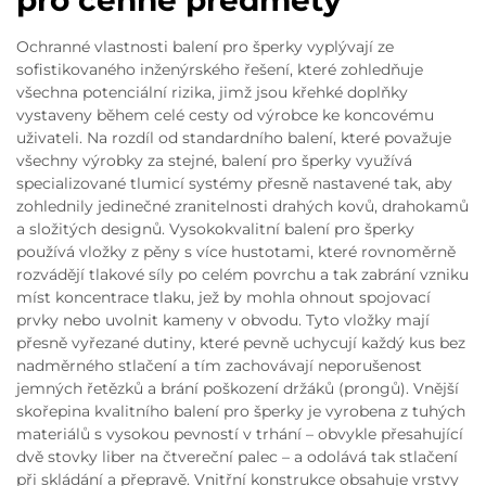
pro cenné předměty
Ochranné vlastnosti balení pro šperky vyplývají ze
sofistikovaného inženýrského řešení, které zohledňuje
všechna potenciální rizika, jimž jsou křehké doplňky
vystaveny během celé cesty od výrobce ke koncovému
uživateli. Na rozdíl od standardního balení, které považuje
všechny výrobky za stejné, balení pro šperky využívá
specializované tlumicí systémy přesně nastavené tak, aby
zohlednily jedinečné zranitelnosti drahých kovů, drahokamů
a složitých designů. Vysokokvalitní balení pro šperky
používá vložky z pěny s více hustotami, které rovnoměrně
rozvádějí tlakové síly po celém povrchu a tak zabrání vzniku
míst koncentrace tlaku, jež by mohla ohnout spojovací
prvky nebo uvolnit kameny v obvodu. Tyto vložky mají
přesně vyřezané dutiny, které pevně uchycují každý kus bez
nadměrného stlačení a tím zachovávají neporušenost
jemných řetězků a brání poškození držáků (prongů). Vnější
skořepina kvalitního balení pro šperky je vyrobena z tuhých
materiálů s vysokou pevností v trhání – obvykle přesahující
dvě stovky liber na čtvereční palec – a odolává tak stlačení
při skládání a přepravě. Vnitřní konstrukce obsahuje vrstvy