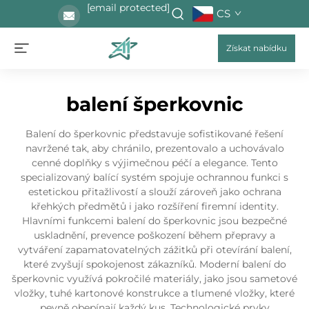
[email protected]
CS
Získat nabídku
balení šperkovnic
Balení do šperkovnic představuje sofistikované řešení
navržené tak, aby chránilo, prezentovalo a uchovávalo
cenné doplňky s výjimečnou péčí a elegance. Tento
specializovaný balící systém spojuje ochrannou funkci s
estetickou přitažlivostí a slouží zároveň jako ochrana
křehkých předmětů i jako rozšíření firemní identity.
Hlavními funkcemi balení do šperkovnic jsou bezpečné
uskladnění, prevence poškození během přepravy a
vytváření zapamatovatelných zážitků při otevírání balení,
které zvyšují spokojenost zákazníků. Moderní balení do
šperkovnic využívá pokročilé materiály, jako jsou sametové
vložky, tuhé kartonové konstrukce a tlumené vložky, které
pevně obepínají každý kus. Technologické prvky