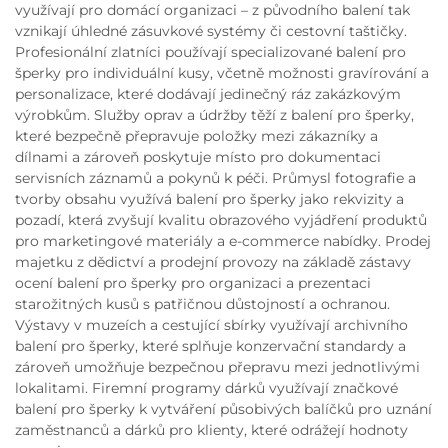
využívají pro domácí organizaci – z původního balení tak
vznikají úhledné zásuvkové systémy či cestovní taštičky.
Profesionální zlatníci používají specializované balení pro
šperky pro individuální kusy, včetně možnosti gravírování a
personalizace, které dodávají jedinečný ráz zakázkovým
výrobkům. Služby oprav a údržby těží z balení pro šperky,
které bezpečně přepravuje položky mezi zákazníky a
dílnami a zároveň poskytuje místo pro dokumentaci
servisních záznamů a pokynů k péči. Průmysl fotografie a
tvorby obsahu využívá balení pro šperky jako rekvizity a
pozadí, která zvyšují kvalitu obrazového vyjádření produktů
pro marketingové materiály a e-commerce nabídky. Prodej
majetku z dědictví a prodejní provozy na základě zástavy
ocení balení pro šperky pro organizaci a prezentaci
starožitných kusů s patřičnou důstojností a ochranou.
Výstavy v muzeích a cestující sbírky využívají archivního
balení pro šperky, které splňuje konzervační standardy a
zároveň umožňuje bezpečnou přepravu mezi jednotlivými
lokalitami. Firemní programy dárků využívají značkové
balení pro šperky k vytváření působivých balíčků pro uznání
zaměstnanců a dárků pro klienty, které odrážejí hodnoty