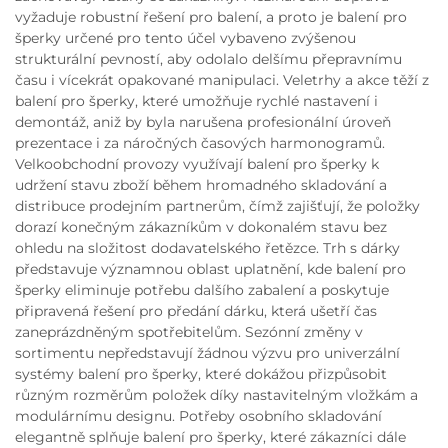
vyžaduje robustní řešení pro balení, a proto je balení pro
šperky určené pro tento účel vybaveno zvýšenou
strukturální pevností, aby odolalo delšímu přepravnímu
času i vícekrát opakované manipulaci. Veletrhy a akce těží z
balení pro šperky, které umožňuje rychlé nastavení i
demontáž, aniž by byla narušena profesionální úroveň
prezentace i za náročných časových harmonogramů.
Velkoobchodní provozy využívají balení pro šperky k
udržení stavu zboží během hromadného skladování a
distribuce prodejním partnerům, čímž zajišťují, že položky
dorazí konečným zákazníkům v dokonalém stavu bez
ohledu na složitost dodavatelského řetězce. Trh s dárky
představuje významnou oblast uplatnění, kde balení pro
šperky eliminuje potřebu dalšího zabalení a poskytuje
připravená řešení pro předání dárku, která ušetří čas
zaneprázdněným spotřebitelům. Sezónní změny v
sortimentu nepředstavují žádnou výzvu pro univerzální
systémy balení pro šperky, které dokážou přizpůsobit
různým rozměrům položek díky nastavitelným vložkám a
modulárnímu designu. Potřeby osobního skladování
elegantně splňuje balení pro šperky, které zákazníci dále