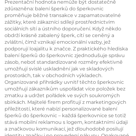
Prezentační hodnota nemůže být dostatečně
zdůrazněna: balení šperků do šperkovnic
proměňuje běžné transakce v zapamatovatelné
zážitky, které zákazníci sdílejí prostřednictvím
sociálních sítí a ústního doporučení. Když někdo
obdrží krásně zabalený šperk, cítí se ceněný a
zvláštní, čímž vznikají emocionální vazby, jež
podporují loajalitu k značce. Z praktického hlediska
balení šperků do šperkovnic zjednodušuje správu
zásob, neboť standardizované rozměry efektivně
umožňují svislé uskladnění jak ve skladových
prostorách, tak v obchodních výkladech.
Organizované přihrádky uvnitř těchto šperkovnic
umožňují zákazníkům uspořádat více položek bez
zmatku a udržet pořádek ve svých soukromých
sbírkách. Majitelé firem profitují z marketingových
příležitostí, které nabízí personalizované balení
šperků do šperkovnic – každá šperkovnice se totiž
stává mobilní reklamou s logem, kontaktními údaji
a značkovou komunikací, jež dlouhodobě posilují
identitu značky i po provedení nákupu. Opakované