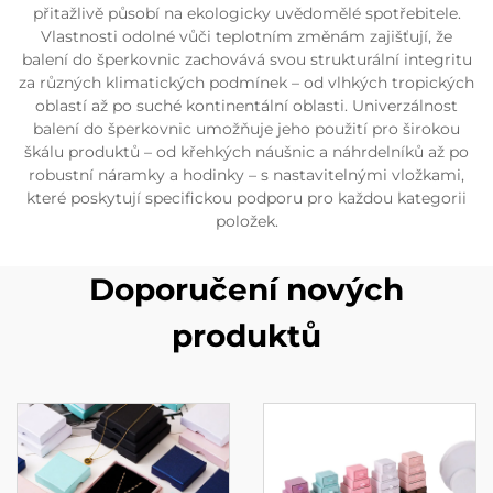
přitažlivě působí na ekologicky uvědomělé spotřebitele.
Vlastnosti odolné vůči teplotním změnám zajišťují, že
balení do šperkovnic zachovává svou strukturální integritu
za různých klimatických podmínek – od vlhkých tropických
oblastí až po suché kontinentální oblasti. Univerzálnost
balení do šperkovnic umožňuje jeho použití pro širokou
škálu produktů – od křehkých náušnic a náhrdelníků až po
robustní náramky a hodinky – s nastavitelnými vložkami,
které poskytují specifickou podporu pro každou kategorii
položek.
Doporučení nových
produktů