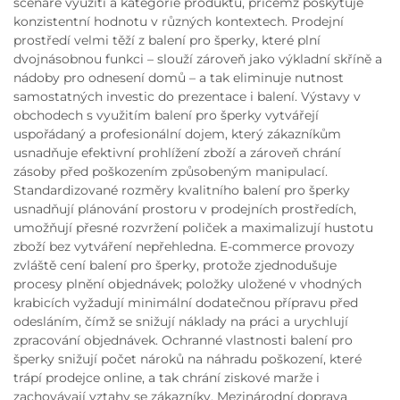
scénáře využití a kategorie produktů, přičemž poskytuje
konzistentní hodnotu v různých kontextech. Prodejní
prostředí velmi těží z balení pro šperky, které plní
dvojnásobnou funkci – slouží zároveň jako výkladní skříně a
nádoby pro odnesení domů – a tak eliminuje nutnost
samostatných investic do prezentace i balení. Výstavy v
obchodech s využitím balení pro šperky vytvářejí
uspořádaný a profesionální dojem, který zákazníkům
usnadňuje efektivní prohlížení zboží a zároveň chrání
zásoby před poškozením způsobeným manipulací.
Standardizované rozměry kvalitního balení pro šperky
usnadňují plánování prostoru v prodejních prostředích,
umožňují přesné rozvržení poliček a maximalizují hustotu
zboží bez vytváření nepřehledna. E-commerce provozy
zvláště cení balení pro šperky, protože zjednodušuje
procesy plnění objednávek; položky uložené v vhodných
krabicích vyžadují minimální dodatečnou přípravu před
odesláním, čímž se snižují náklady na práci a urychlují
zpracování objednávek. Ochranné vlastnosti balení pro
šperky snižují počet nároků na náhradu poškození, které
trápí prodejce online, a tak chrání ziskové marže i
zachovávají vztahy se zákazníky. Mezinárodní doprava