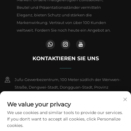
Beutel und Präsentationsständer vermitteln
Eleganz, bieten Schutz und stärken die
Markenwirkung. Vertraut von über 100 Kunden
weltweit. Fordern Sie noch heute ein Angebot an.
KONTAKTIEREN SIE UNS
Jufu-Gewerbezentrum, 100 Meter südlich der Wenwen-
Straße, Dengwei-Stadt, Dongguan-Stadt, Provinz
Guangdong, China
We value your privacy
+86-18802602550
We use cookies and similar tools to provide our services.
If you don't want to accept all cookies, click Personalize
[email protected]
cookies.