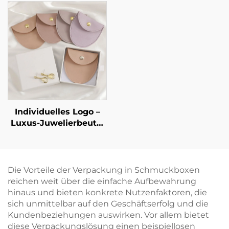
für Ringe und
mit Signatur-Design –
Halsketten –
starre
kundenspezifische
Kartonverpackung für
Größe und Form,
Schmuckornamente,
Artpapier-/Karton-
exklusive Artefakt-Box
Material – punktuelle
für Schmuck,
Großhandelsverfügbarkeit
Halsketten und Ringe
Individuelles Logo –
Luxus-Juwelierbeutel
aus PU-Leder im
Umschlag-Stil mit
Druckknopfverschluss
und weichem
Die Vorteile der Verpackung in Schmuckboxen
Mikrofaser-Futter zur
reichen weit über die einfache Aufbewahrung
Aufbewahrung von
hinaus und bieten konkrete Nutzenfaktoren, die
Halsketten, Ohrringen
sich unmittelbar auf den Geschäftserfolg und die
und Ringen
Kundenbeziehungen auswirken. Vor allem bietet
diese Verpackungslösung einen beispiellosen