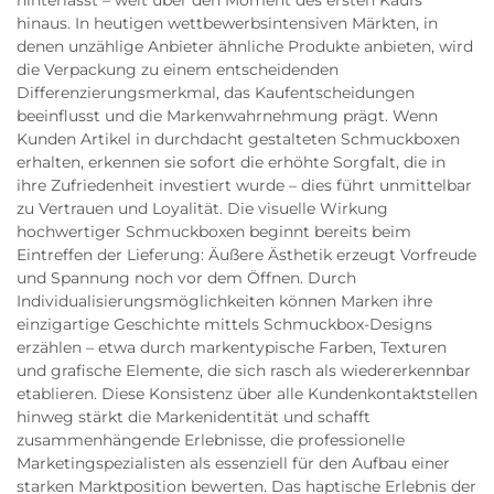
hinterlässt – weit über den Moment des ersten Kaufs
hinaus. In heutigen wettbewerbsintensiven Märkten, in
denen unzählige Anbieter ähnliche Produkte anbieten, wird
die Verpackung zu einem entscheidenden
Differenzierungsmerkmal, das Kaufentscheidungen
beeinflusst und die Markenwahrnehmung prägt. Wenn
Kunden Artikel in durchdacht gestalteten Schmuckboxen
erhalten, erkennen sie sofort die erhöhte Sorgfalt, die in
ihre Zufriedenheit investiert wurde – dies führt unmittelbar
zu Vertrauen und Loyalität. Die visuelle Wirkung
hochwertiger Schmuckboxen beginnt bereits beim
Eintreffen der Lieferung: Äußere Ästhetik erzeugt Vorfreude
und Spannung noch vor dem Öffnen. Durch
Individualisierungsmöglichkeiten können Marken ihre
einzigartige Geschichte mittels Schmuckbox-Designs
erzählen – etwa durch markentypische Farben, Texturen
und grafische Elemente, die sich rasch als wiedererkennbar
etablieren. Diese Konsistenz über alle Kundenkontaktstellen
hinweg stärkt die Markenidentität und schafft
zusammenhängende Erlebnisse, die professionelle
Marketingspezialisten als essenziell für den Aufbau einer
starken Marktposition bewerten. Das haptische Erlebnis der