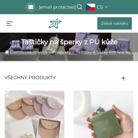
CS
[email protected]
Získat nabídku
Taštičky na šperky z PU kůže
Domovská stránka
>
Produkty
>
Taštičky A Sáčky Pro Šperky
>
T
VŠECHNY PRODUKTY