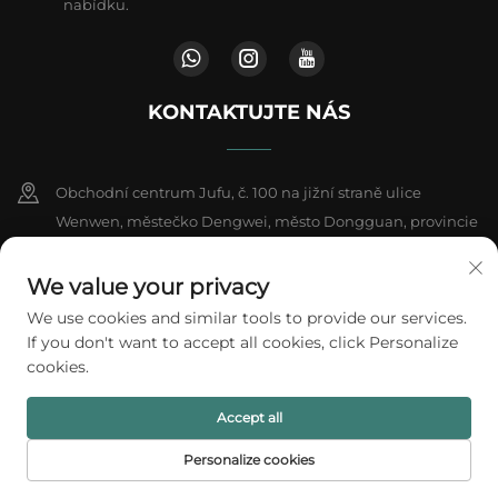
nabídku.
KONTAKTUJTE NÁS
Obchodní centrum Jufu, č. 100 na jižní straně ulice
Wenwen, městečko Dengwei, město Dongguan, provincie
Kuang-tung, Čína
We value your privacy
+86-18802602550
We use cookies and similar tools to provide our services.
If you don't want to accept all cookies, click Personalize
[email protected]
cookies.
Accept all
Všechna práva vyhrazena © 2026 A1 Packing Co., Ltd.
Zásady ochrany
soukromí
Personalize cookies
DOMOVSKÁ
PRODUKTY
E-MAIL
TEL.