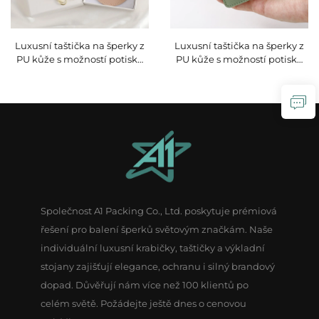
Luxusní taštička na šperky z
Luxusní taštička na šperky z
PU kůže s možností potisku
PU kůže s možností potisku
loga, obálka se snapovým
loga, mincovní taštička se
knoflíkem, měkké vnitřní
stlačením, taštička na rtěnku
potah z mikrovlákna pro
s pružinovým kovovým
uskladnění náušnic, prstenu
uzávěrem pro balení šperků
a náhrdelníků
Společnost A1 Packing Co., Ltd. poskytuje prémiová
řešení pro balení šperků světovým značkám. Naše
individuální luxusní krabičky, taštičky a výkladní
stojany zajišťují elegance, ochranu i silný brandový
dopad. Důvěřují nám více než 100 klientů po
celém světě. Požádejte ještě dnes o cenovou