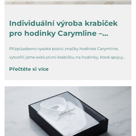
Individuální výroba krabiček
pro hodinky Carymline –
přesné řemeslné zpracování,
Přizpůsobeno vysoké pozici značky hodinek Carymline,
ochrana umění měření času
vytvořili jsme exkluzivní krabičku na hodinky, která spojuje
nezastaralou eleganci s funkční ochranou. Vybrali jsme
Přečtěte si více
vysoce kvalitní matný dřevěný karton s povrchem
napodobujícím jemnou kůži, doplněný vnitřním potahem
z červeného sametu...