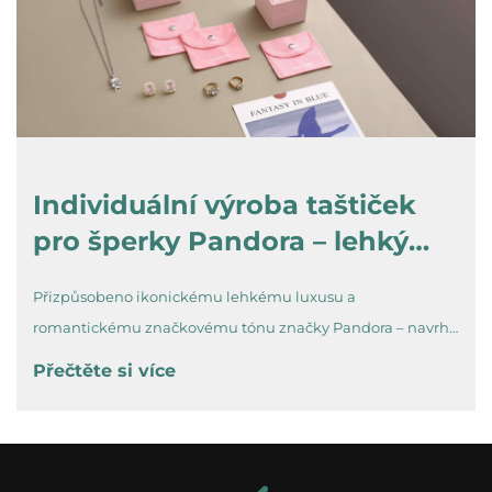
Individuální výroba taštiček
pro šperky Pandora – lehký
luxusní povrch, který chrání
Přizpůsobeno ikonickému lehkému luxusu a
každý lesk
romantickému značkovému tónu značky Pandora – navrhli
jsme a vyrobili exkluzivní řadu taštiček na šperky, která
Přečtěte si více
dokonale odpovídá globálním standardům značky. Vybrali
jsme jemný, odolný vůči opotřebení speciální papír vhodný
pro kůži, párovaný...