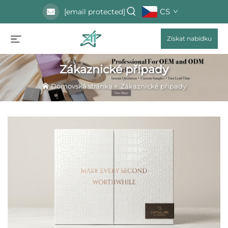
CS
[email protected]
Získat nabídku
Zákaznické případy
Domovská stránka
>
Zákaznické případy