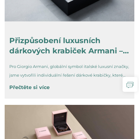
Přizpůsobení luxusních
dárkových krabiček Armani –
časově nezastaralá elegance,
Pro Giorgio Armani, globální symbol italské luxusní značky,
vytvořená pro ikonický styl
jsme vytvořili individuální řešení dárkové krabičky, které
odráží minimalistický a sofistikovaný estetický projev
Přečtěte si více
značky. Použili jsme vysoce kvalitní matný černý papír s
texturou saffianové kůže, doplněný přesným stříbrným fo...