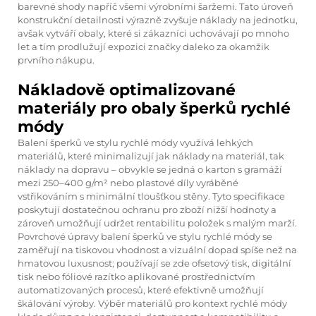
barevné shody napříč všemi výrobními šaržemi. Tato úroveň
konstrukční detailnosti výrazně zvyšuje náklady na jednotku,
avšak vytváří obaly, které si zákazníci uchovávají po mnoho
let a tím prodlužují expozici značky daleko za okamžik
prvního nákupu.
Nákladově optimalizované
materiály pro obaly šperků rychlé
módy
Balení šperků ve stylu rychlé módy využívá lehkých
materiálů, které minimalizují jak náklady na materiál, tak
náklady na dopravu – obvykle se jedná o karton s gramáží
mezi 250–400 g/m² nebo plastové díly vyráběné
vstřikováním s minimální tloušťkou stěny. Tyto specifikace
poskytují dostatečnou ochranu pro zboží nižší hodnoty a
zároveň umožňují udržet rentabilitu položek s malým marží.
Povrchové úpravy balení šperků ve stylu rychlé módy se
zaměřují na tiskovou vhodnost a vizuální dopad spíše než na
hmatovou luxusnost; používají se zde ofsetový tisk, digitální
tisk nebo fóliové razítko aplikované prostřednictvím
automatizovaných procesů, které efektivně umožňují
škálování výroby. Výběr materiálů pro kontext rychlé módy