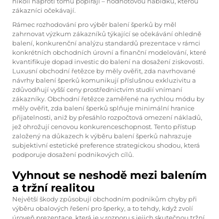
nikoli naproti tomu popírají – hodnotovou nabídku, kterou
zákazníci očekávají.
Rámec rozhodování pro výběr balení šperků by měl
zahrnovat výzkum zákazníků týkající se očekávání ohledně
balení, konkurenční analýzu standardů prezentace v rámci
konkrétních obchodních úrovní a finanční modelování, které
kvantifikuje dopad investic do balení na dosažení ziskovosti.
Luxusní obchodní řetězce by měly ověřit, zda navrhované
návrhy balení šperků komunikují příslušnou exkluzivitu a
zdůvodňují vyšší ceny prostřednictvím studií vnímaní
zákazníky. Obchodní řetězce zaměřené na rychlou módu by
měly ověřit, zda balení šperků splňuje minimální hranice
přijatelnosti, aniž by přesáhlo rozpočtová omezení nákladů,
jež ohrožují cenovou konkurenceschopnost. Tento přístup
založený na důkazech k výběru balení šperků nahrazuje
subjektivní estetické preference strategickou shodou, která
podporuje dosažení podnikových cílů.
Vyhnout se neshodě mezi balením
a tržní realitou
Největší škody způsobují obchodním podnikům chyby při
výběru obalových řešení pro šperky, a to tehdy, když zvolí
úroveň prezentace, která je v rozporu s jejich skutečnou tržní