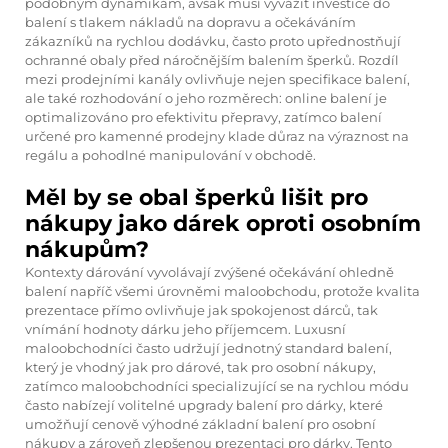
podobným dynamikám, avšak musí vyvážit investice do
balení s tlakem nákladů na dopravu a očekáváním
zákazníků na rychlou dodávku, často proto upřednostňují
ochranné obaly před náročnějším balením šperků. Rozdíl
mezi prodejními kanály ovlivňuje nejen specifikace balení,
ale také rozhodování o jeho rozměrech: online balení je
optimalizováno pro efektivitu přepravy, zatímco balení
určené pro kamenné prodejny klade důraz na výraznost na
regálu a pohodlné manipulování v obchodě.
Měl by se obal šperků lišit pro
nákupy jako dárek oproti osobním
nákupům?
Kontexty dárování vyvolávají zvýšené očekávání ohledně
balení napříč všemi úrovněmi maloobchodu, protože kvalita
prezentace přímo ovlivňuje jak spokojenost dárců, tak
vnímání hodnoty dárku jeho příjemcem. Luxusní
maloobchodníci často udržují jednotný standard balení,
který je vhodný jak pro dárové, tak pro osobní nákupy,
zatímco maloobchodníci specializující se na rychlou módu
často nabízejí volitelné upgrady balení pro dárky, které
umožňují cenově výhodné základní balení pro osobní
nákupy a zároveň zlepšenou prezentaci pro dárky. Tento