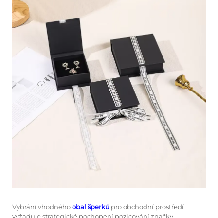
Vybrání vhodného
obal šperků
pro obchodní prostředí
vyžaduje strategické pochopení pozicování značky,