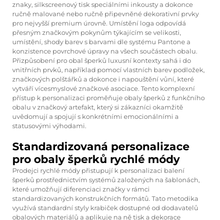
znaky, silkscreenový tisk speciálními inkousty a dokonce
ručně malované nebo ručně připevněné dekorativní prvky
pro nejvyšší premium úrovně. Umístění loga odpovídá
přesným značkovým pokynům týkajícím se velikosti,
umístění, shody barev s barvami dle systému Pantone a
konzistence povrchové úpravy na všech součástech obalu.
Přizpůsobení pro
obal šperků
luxusní kontexty sahá i do
vnitřních prvků, například pomocí vlastních barev podložek,
značkových polštářků a dokonce i napouštění vůní, které
vytváří vícesmyslové značkové asociace. Tento komplexní
přístup k personalizaci proměňuje obaly šperků z funkčního
obalu v značkový artefakt, který si zákazníci okamžitě
uvědomují a spojují s konkrétními emocionálními a
statusovými výhodami.
Standardizovaná personalizace
pro obaly šperků rychlé módy
Prodejci rychlé módy přistupují k personalizaci balení
šperků prostřednictvím systémů založených na šablonách,
které umožňují diferenciaci značky v rámci
standardizovaných konstrukčních formátů. Tato metodika
využívá standardní styly krabiček dostupné od dodavatelů
obalových materiálů a aplikuje na ně tisk a dekorace