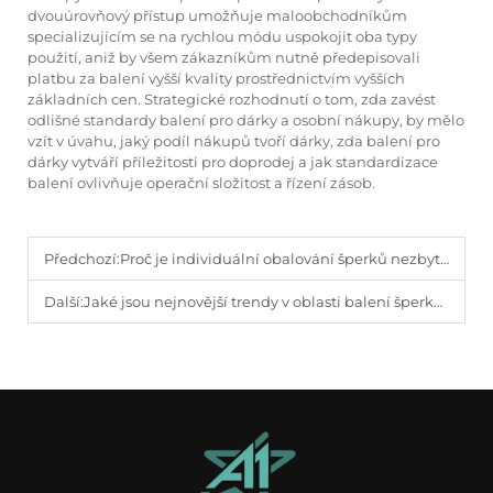
dvouúrovňový přístup umožňuje maloobchodníkům
specializujícím se na rychlou módu uspokojit oba typy
použití, aniž by všem zákazníkům nutně předepisovali
platbu za balení vyšší kvality prostřednictvím vyšších
základních cen. Strategické rozhodnutí o tom, zda zavést
odlišné standardy balení pro dárky a osobní nákupy, by mělo
vzít v úvahu, jaký podíl nákupů tvoří dárky, zda balení pro
dárky vytváří příležitosti pro doprodej a jak standardizace
balení ovlivňuje operační složitost a řízení zásob.
Předchozí:
Proč je individuální obalování šperků nezbytné pro prestiž značky?
Další:
Jaké jsou nejnovější trendy v oblasti balení šperků pro značky vyšší cenové kategorie?