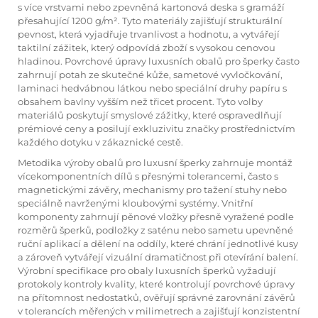
s více vrstvami nebo zpevněná kartonová deska s gramáží
přesahující 1200 g/m². Tyto materiály zajišťují strukturální
pevnost, která vyjadřuje trvanlivost a hodnotu, a vytvářejí
taktilní zážitek, který odpovídá zboží s vysokou cenovou
hladinou. Povrchové úpravy luxusních obalů pro šperky často
zahrnují potah ze skutečné kůže, sametové vyvločkování,
laminaci hedvábnou látkou nebo speciální druhy papíru s
obsahem bavlny vyšším než třicet procent. Tyto volby
materiálů poskytují smyslové zážitky, které ospravedlňují
prémiové ceny a posilují exkluzivitu značky prostřednictvím
každého dotyku v zákaznické cestě.
Metodika výroby obalů pro luxusní šperky zahrnuje montáž
vícekomponentních dílů s přesnými tolerancemi, často s
magnetickými závěry, mechanismy pro tažení stuhy nebo
speciálně navrženými kloubovými systémy. Vnitřní
komponenty zahrnují pěnové vložky přesně vyražené podle
rozměrů šperků, podložky z saténu nebo sametu upevněné
ruční aplikací a dělení na oddíly, které chrání jednotlivé kusy
a zároveň vytvářejí vizuální dramatičnost při otevírání balení.
Výrobní specifikace pro obaly luxusních šperků vyžadují
protokoly kontroly kvality, které kontrolují povrchové úpravy
na přítomnost nedostatků, ověřují správné zarovnání závěrů
v tolerancích měřených v milimetrech a zajišťují konzistentní