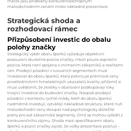
marže jsou přiděleny konkurenceschopným
maloobchodním cenám místo nákladné prezentace.
Strategická shoda a
rozhodovací rámec
Přizpůsobení investic do obalu
polohy značky
Strategický výběr obalu šperků vyžaduje objektivní
posouzení skutečné pozice značky, nikoli pouze aspirační
pozice, která není spojena s vnímaním zákazníků a realitami
cen. Prodejci působící v luxusních segmentech musí
investovat do obalu šperků, který potvrzuje prémiové ceny
prostřednictvím hmatatelných ukazatelů kvality, přičemž si
musí uvědomit, že zkratky v obalování podkopávají roky
trvající investice do budování značky. Naopak prodejci
působící v kontextu rychlé módy, kteří do obalu šperků
nadměrně investují, vytvářejí nákladové struktury, které nutí
maloobchodní ceny stoupat nad psychologicky důležité
prahy pro své zákaznické segmenty, čímž se mohou vyřadit z
konkurenčního zájmu. Shoda mezi specifikacemi obalu
šperků a pozicí značky zajistí, že volby prezentace posilují –