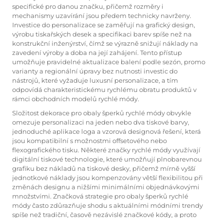
specifické pro danou značku, přičemž rozměry i
mechanismy uzavírání jsou předem technicky navrženy.
Investice do personalizace se zaměřují na grafický design,
výrobu tiskařských desek a specifikaci barev spíše než na
konstrukční inženýrství, čímž se výrazně snižují náklady na
zavedení výroby a doba na její zahájení. Tento přístup
umožňuje pravidelné aktualizace balení podle sezón, promo
varianty a regionální úpravy bez nutnosti investic do
nástrojů, které vyžaduje luxusní personalizace, a tím
odpovídá charakteristickému rychlému obratu produktů v
rámci obchodních modelů rychlé módy.
Složitost dekorace pro obaly šperků rychlé módy obvykle
omezuje personalizaci na jeden nebo dva tiskové barvy,
jednoduché aplikace loga a vzorová designová řešení, která
jsou kompatibilní s možnostmi offsetového nebo
flexografického tisku. Některé značky rychlé módy využívají
digitální tiskové technologie, které umožňují plnobarevnou
grafiku bez nákladů na tiskové desky, přičemž mírně vyšší
jednotkové náklady jsou kompenzovány větší flexibilitou při
změnách designu a nižšími minimálními objednávkovými
množstvími. Značková strategie pro obaly šperků rychlé
módy často zdůrazňuje shodu s aktuálními módními trendy
spíše než tradiční, časově nezávislé značkové kódy, a proto