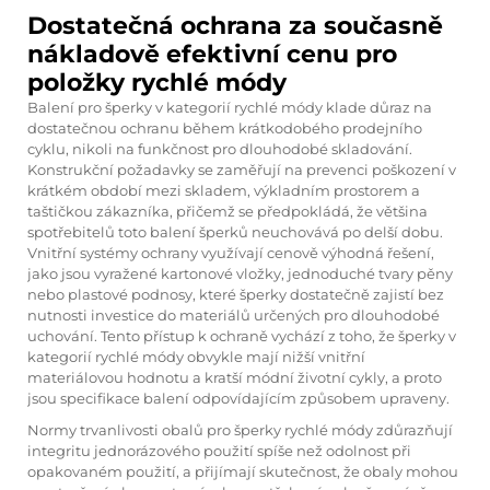
Dostatečná ochrana za současně
nákladově efektivní cenu pro
položky rychlé módy
Balení pro šperky v kategorií rychlé módy klade důraz na
dostatečnou ochranu během krátkodobého prodejního
cyklu, nikoli na funkčnost pro dlouhodobé skladování.
Konstrukční požadavky se zaměřují na prevenci poškození v
krátkém období mezi skladem, výkladním prostorem a
taštičkou zákazníka, přičemž se předpokládá, že většina
spotřebitelů toto balení šperků neuchovává po delší dobu.
Vnitřní systémy ochrany využívají cenově výhodná řešení,
jako jsou vyražené kartonové vložky, jednoduché tvary pěny
nebo plastové podnosy, které šperky dostatečně zajistí bez
nutnosti investice do materiálů určených pro dlouhodobé
uchování. Tento přístup k ochraně vychází z toho, že šperky v
kategorií rychlé módy obvykle mají nižší vnitřní
materiálovou hodnotu a kratší módní životní cykly, a proto
jsou specifikace balení odpovídajícím způsobem upraveny.
Normy trvanlivosti obalů pro šperky rychlé módy zdůrazňují
integritu jednorázového použití spíše než odolnost při
opakovaném použití, a přijímají skutečnost, že obaly mohou