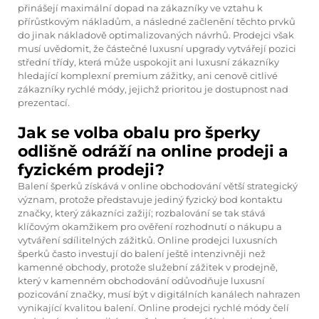
přinášejí maximální dopad na zákazníky ve vztahu k
přírůstkovým nákladům, a následné začlenění těchto prvků
do jinak nákladově optimalizovaných návrhů. Prodejci však
musí uvědomit, že částečné luxusní upgrady vytvářejí pozici
střední třídy, která může uspokojit ani luxusní zákazníky
hledající komplexní premium zážitky, ani cenově citlivé
zákazníky rychlé módy, jejichž prioritou je dostupnost nad
prezentací.
Jak se volba obalu pro šperky
odlišně odráží na online prodeji a
fyzickém prodeji?
Balení šperků získává v online obchodování větší strategický
význam, protože představuje jediný fyzický bod kontaktu
značky, který zákazníci zažijí; rozbalování se tak stává
klíčovým okamžikem pro ověření rozhodnutí o nákupu a
vytváření sdílitelných zážitků. Online prodejci luxusních
šperků často investují do balení ještě intenzivněji než
kamenné obchody, protože služební zážitek v prodejně,
který v kamenném obchodování odůvodňuje luxusní
pozicování značky, musí být v digitálních kanálech nahrazen
vynikající kvalitou balení. Online prodejci rychlé módy čelí