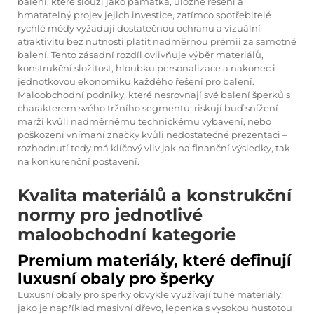
balení, které slouží jako památka, úložné řešení a
hmatatelný projev jejich investice, zatímco spotřebitelé
rychlé módy vyžadují dostatečnou ochranu a vizuální
atraktivitu bez nutnosti platit nadměrnou prémii za samotné
balení. Tento zásadní rozdíl ovlivňuje výběr materiálů,
konstrukční složitost, hloubku personalizace a nakonec i
jednotkovou ekonomiku každého řešení pro balení.
Maloobchodní podniky, které nesrovnají své balení šperků s
charakterem svého tržního segmentu, riskují buď snížení
marží kvůli nadměrnému technickému vybavení, nebo
poškození vnímaní značky kvůli nedostatečné prezentaci –
rozhodnutí tedy má klíčový vliv jak na finanční výsledky, tak
na konkurenční postavení.
Kvalita materiálů a konstrukční
normy pro jednotlivé
maloobchodní kategorie
Premium materiály, které definují
luxusní obaly pro šperky
Luxusní obaly pro šperky obvykle využívají tuhé materiály,
jako je například masivní dřevo, lepenka s vysokou hustotou