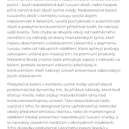
pozicí – buď nedostatečně balí luxusní zboží, nebo naopak
příliš náročně balí zboží rychlé módy. Nedostatečné balení
luxusního zboží v kontextu luxusu vyvolá dojem
nepozornosti k detailům, vyvolá pochybnosti o autentičnosti
zboží a poskytne konkurentům příležitost tvrdit, že nabízejí
vyšší kvalitu. Tato chyba se obvykle odvíjí od nadměrného
zaměření na náklady ze strany manažerských týmů, kteří
nejsou obeznámeni s očekáváními zákazníků v segmentu
luxusu, nebo od nákupních oddělení, která aplikují postupy
zakoupení určené pro masový trh i na premium produkty.
Následná škoda značce často převyšuje úspory z nákladů na
balení, protože zklamaní zákazníci přecházejí k
konkurentům, kteří nabízejí úroveň prezentace odpovídající
jejich očekáváním.
Přebytečné balení v kontextu rychlé módy vytváří stejně
problematické dynamiky tím, že přidává náklady, které buď
stlačují marže, nebo zvyšují maloobchodní ceny nad
konkurenceschopnou úroveň. Tato nesouladnost často
vyplývá z toho, že designové týmy upřednostňují estetické
ideály před ekonomickou realitou, nebo že marketingová
oddělení hledají prezentaci napodobující luxusní značky, a
to navzdory zásadním rozdílům v obchodních modelech.
Tržní důsledky přebytečně náročného balení šperků v