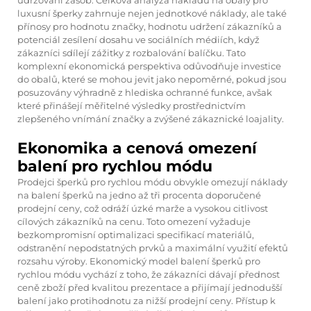
udržování zásob. Celková analýza nákladů na obaly pro
luxusní šperky zahrnuje nejen jednotkové náklady, ale také
přínosy pro hodnotu značky, hodnotu udržení zákazníků a
potenciál zesílení dosahu ve sociálních médiích, když
zákazníci sdílejí zážitky z rozbalování balíčku. Tato
komplexní ekonomická perspektiva odůvodňuje investice
do obalů, které se mohou jevit jako nepoměrné, pokud jsou
posuzovány výhradně z hlediska ochranné funkce, avšak
které přinášejí měřitelné výsledky prostřednictvím
zlepšeného vnímání značky a zvýšené zákaznické loajality.
Ekonomika a cenová omezení
balení pro rychlou módu
Prodejci šperků pro rychlou módu obvykle omezují náklady
na balení šperků na jedno až tři procenta doporučené
prodejní ceny, což odráží úzké marže a vysokou citlivost
cílových zákazníků na cenu. Toto omezení vyžaduje
bezkompromisní optimalizaci specifikací materiálů,
odstranění nepodstatných prvků a maximální využití efektů
rozsahu výroby. Ekonomický model balení šperků pro
rychlou módu vychází z toho, že zákazníci dávají přednost
ceně zboží před kvalitou prezentace a přijímají jednodušší
balení jako protihodnotu za nižší prodejní ceny. Přístup k