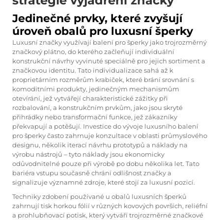
strategie vyjádření značky
Jedinečné prvky, které zvyšují
úroveň obalů pro luxusní šperky
Luxusní značky využívají balení pro šperky jako trojrozměrný
značkový plátno, do kterého začleňují individuální
konstrukční návrhy vyvinuté speciálně pro jejich sortiment a
značkovou identitu. Tato individualizace sahá až k
proprietárním rozměrům krabiček, které brání srovnání s
komoditními produkty, jedinečným mechanismům
otevírání, jež vytvářejí charakteristické zážitky při
rozbalování, a konstrukčním prvkům, jako jsou skryté
přihrádky nebo transformační funkce, jež zákazníky
překvapují a potěšují. Investice do vývoje luxusního balení
pro šperky často zahrnuje konzultace v oblasti průmyslového
designu, několik iterací návrhu prototypů a náklady na
výrobu nástrojů – tyto náklady jsou ekonomicky
odůvodnitelné pouze při výrobě po dobu několika let. Tato
bariéra vstupu současně chrání odlišnost značky a
signalizuje významné zdroje, které stojí za luxusní pozicí.
Techniky zdobení používané u obalů luxusních šperků
zahrnují tisk horkou fólií v různých kovových površích, reliéfní
a prohlubňovací potisk, který vytváří trojrozměrné značkové