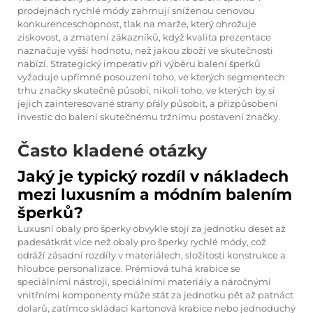
prodejnách rychlé módy zahrnují sníženou cenovou
konkurenceschopnost, tlak na marže, který ohrožuje
ziskovost, a zmatení zákazníků, když kvalita prezentace
naznačuje vyšší hodnotu, než jakou zboží ve skutečnosti
nabízí. Strategický imperativ při výběru balení šperků
vyžaduje upřímné posouzení toho, ve kterých segmentech
trhu značky skutečně působí, nikoli toho, ve kterých by si
jejich zainteresované strany přály působit, a přizpůsobení
investic do balení skutečnému tržnímu postavení značky.
Často kladené otázky
Jaký je typický rozdíl v nákladech
mezi luxusním a módním balením
šperků?
Luxusní obaly pro šperky obvykle stojí za jednotku deset až
padesátkrát více než obaly pro šperky rychlé módy, což
odráží zásadní rozdíly v materiálech, složitosti konstrukce a
hloubce personalizace. Prémiová tuhá krabice se
speciálními nástroji, speciálními materiály a náročnými
vnitřními komponenty může stát za jednotku pět až patnáct
dolarů, zatímco skládací kartonová krabice nebo jednoduchý