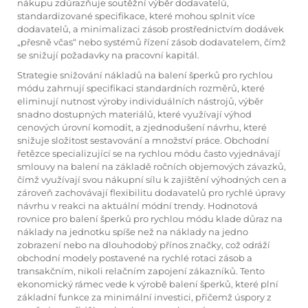
nákupu zdůrazňuje soutěžní výběr dodavatelů,
standardizované specifikace, které mohou splnit více
dodavatelů, a minimalizaci zásob prostřednictvím dodávek
„přesně včas“ nebo systémů řízení zásob dodavatelem, čímž
se snižují požadavky na pracovní kapitál.
Strategie snižování nákladů na balení šperků pro rychlou
módu zahrnují specifikaci standardních rozměrů, které
eliminují nutnost výroby individuálních nástrojů, výběr
snadno dostupných materiálů, které využívají výhod
cenových úrovní komodit, a zjednodušení návrhu, které
snižuje složitost sestavování a množství práce. Obchodní
řetězce specializující se na rychlou módu často vyjednávají
smlouvy na balení na základě ročních objemových závazků,
čímž využívají svou nákupní sílu k zajištění výhodných cen a
zároveň zachovávají flexibilitu dodavatelů pro rychlé úpravy
návrhu v reakci na aktuální módní trendy. Hodnotová
rovnice pro balení šperků pro rychlou módu klade důraz na
náklady na jednotku spíše než na náklady na jedno
zobrazení nebo na dlouhodobý přínos značky, což odráží
obchodní modely postavené na rychlé rotaci zásob a
transakčním, nikoli relačním zapojení zákazníků. Tento
ekonomický rámec vede k výrobě balení šperků, které plní
základní funkce za minimální investici, přičemž úspory z