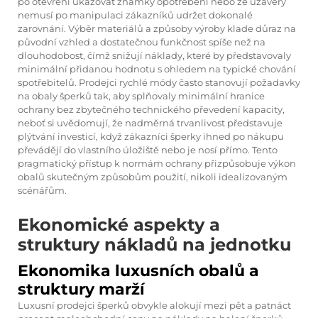
po otevření ukazovat známky opotřebení nebo že uzávěry
nemusí po manipulaci zákazníků udržet dokonalé
zarovnání. Výběr materiálů a způsoby výroby klade důraz na
původní vzhled a dostatečnou funkčnost spíše než na
dlouhodobost, čímž snižují náklady, které by představovaly
minimální přidanou hodnotu s ohledem na typické chování
spotřebitelů. Prodejci rychlé módy často stanovují požadavky
na obaly šperků tak, aby splňovaly minimální hranice
ochrany bez zbytečného technického převedení kapacity,
neboť si uvědomují, že nadměrná trvanlivost představuje
plýtvání investicí, když zákazníci šperky ihned po nákupu
převádějí do vlastního úložiště nebo je nosí přímo. Tento
pragmatický přístup k normám ochrany přizpůsobuje výkon
obalů skutečným způsobům použití, nikoli idealizovaným
scénářům.
Ekonomické aspekty a
struktury nákladů na jednotku
Ekonomika luxusních obalů a
struktury marží
Luxusní prodejci šperků obvykle alokují mezi pět a patnáct