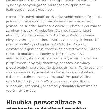
klade důraz na konzistenci, dostupnost a kompatibilitu s
vysoce výkonnými výrobními zařízeními spíše než na
jedinečné smyslové vlastnosti.
Konstrukční návrh obalů pro šperky rychlé módy zdůrazňuje
jednoduchost a efektivitu sestavování, často se jedná o
jednodílné skládací kartonové krabičky, plastové pouzdra se
zámkem typu „klik“, nebo formáty typu taštička, které
eliminují složité uzavírací mechanismy. Vnitřní ochrana
obvykle zahrnuje potisknuté vložky z lepenky, jednoduché
pěnové podložky nebo plastové tácky, které šperky
dostatečně zajistí bez nutnosti ručního sestavování. Výrobní
přístup k obalům pro šperky rychlé módy využívá
automatizaci, standardizované rozměry a minimální míru
přizpůsobení, aby byly dosaženy jednotkové náklady
představující malé procento doprodejní ceny. Tento obal plní
svou ochrannou i prezentativní funkci pouze po krátkou
dobu mezi nákupem a prvním použitím; poté většina
spotřebitelů jej vyhodí spíše než ho znovu použije ke
skladování, což odráží jednorázový charakter konzumních
vzorů rychlé módy.
Hloubka personalizace a