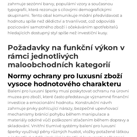
zahrnuje sezónní barvy, populární vzory a současnou
typografii, která rezonuje s cílovými demografickými
skupinami. Tento obal komunikuje módní předvídavost a
hodnotu spíše než dědictví a trvanlivost, což odpovídá
pozicování samotného zboží i očekáváním spotřebitelů
hledajících dostupný styl spíše než investiční kusy.
Požadavky na funkční výkon v
rámci jednotlivých
maloobchodních kategorií
Normy ochrany pro luxusní zboží
vysoce hodnotového charakteru
Balení pro luxusní šperky musí poskytovat ochranu na úrovni
muzea pro zboží, které často představuje významné finanční
investice a emocionální hodnotu. Konstrukční návrh
zahrnuje prvky pohlcující nárazy, bezpečné upevňovací
mechanismy bránící pohybu během manipulace a
materiály odolné vůči poškození stlačením během dopravy a
skladování. Vnitřní tlumivé systémy balení pro luxusní
šperky využívají pěny různých hustot, vložky potažené látkou