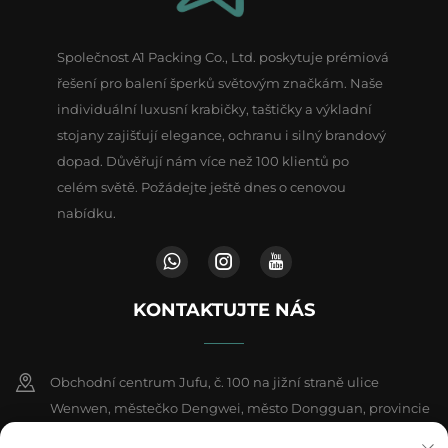
Společnost A1 Packing Co., Ltd. poskytuje prémiová
řešení pro balení šperků světovým značkám. Naše
individuální luxusní krabičky, taštičky a výkladní
stojany zajišťují elegance, ochranu i silný brandový
dopad. Důvěřují nám více než 100 klientů po
celém světě. Požádejte ještě dnes o cenovou
nabídku.
KONTAKTUJTE NÁS
Obchodní centrum Jufu, č. 100 na jižní straně ulice
Wenwen, městečko Dengwei, město Dongguan, provincie
Kuang-tung, Čína