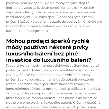
plastový obal pro šperky rychlé módy obvykle stojí za
jednotku dvacet až šedesát centů. Tento rozdíl v cenách
odpovídá odlišným strukturám marží a cenovým úrovním
mezi prodejem luxusních šperků a šperků rychlé módy,
přičemž každá kategorie investuje do obalování úměrně své
maloobchodní ceně a očekáváním zákazníků v rámci
daného tržního segmentu.
Mohou prodejci šperků rychlé
módy používat některé prvky
luxusního balení bez plné
investice do luxusního balení?
Prodejci rychlé módy mohou selektivně začlenit jednotlivé
prvky luxusního balení, jako jsou například magnetické
závorky, fóliové razítko nebo barevné vnitřní podšívky,
přičemž celkovou disciplínu nákladů udržují omezením
rozsahu personalizace, použitím standardizovaných
konstrukčních základů a optimalizací specifikací materiálů.
Tento hybridní přístup umožňuje vybrané luxusní signály,
které zvyšují vnímanou hodnotu bez komplexní investice
nutné pro plné systémy luxusního balení. Klíčem k úspěšné
implementaci je identifikace těch luxusních prvků, které