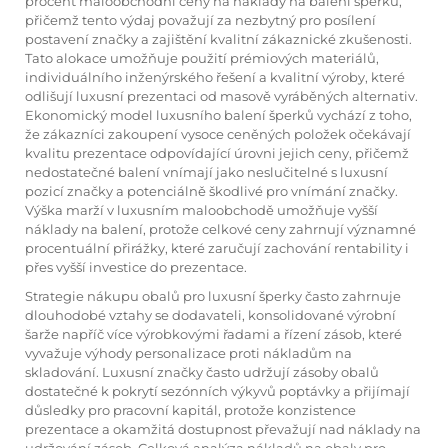
procent maloobchodní ceny na náklady na balení šperků,
přičemž tento výdaj považují za nezbytný pro posílení
postavení značky a zajištění kvalitní zákaznické zkušenosti.
Tato alokace umožňuje použití prémiových materiálů,
individuálního inženýrského řešení a kvalitní výroby, které
odlišují luxusní prezentaci od masově vyráběných alternativ.
Ekonomický model luxusního balení šperků vychází z toho,
že zákazníci zakoupení vysoce ceněných položek očekávají
kvalitu prezentace odpovídající úrovni jejich ceny, přičemž
nedostatečné balení vnímají jako neslučitelné s luxusní
pozicí značky a potenciálně škodlivé pro vnímání značky.
Výška marží v luxusním maloobchodě umožňuje vyšší
náklady na balení, protože celkové ceny zahrnují významné
procentuální přirážky, které zaručují zachování rentability i
přes vyšší investice do prezentace.
Strategie nákupu obalů pro luxusní šperky často zahrnuje
dlouhodobé vztahy se dodavateli, konsolidované výrobní
šarže napříč více výrobkovými řadami a řízení zásob, které
vyvažuje výhody personalizace proti nákladům na
skladování. Luxusní značky často udržují zásoby obalů
dostatečné k pokrytí sezónních výkyvů poptávky a přijímají
důsledky pro pracovní kapitál, protože konzistence
prezentace a okamžitá dostupnost převažují nad náklady na