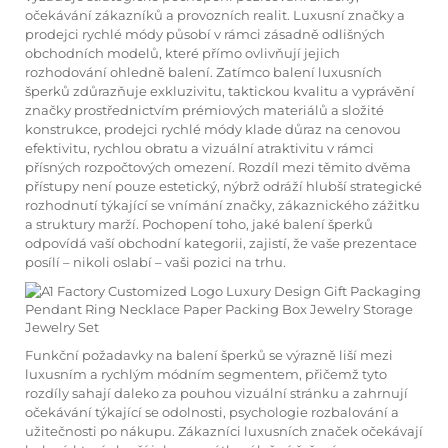
očekávání zákazníků a provozních realit. Luxusní značky a
prodejci rychlé módy působí v rámci zásadně odlišných
obchodních modelů, které přímo ovlivňují jejich
rozhodování ohledně balení. Zatímco balení luxusních
šperků zdůrazňuje exkluzivitu, taktickou kvalitu a vyprávění
značky prostřednictvím prémiových materiálů a složité
konstrukce, prodejci rychlé módy klade důraz na cenovou
efektivitu, rychlou obratu a vizuální atraktivitu v rámci
přísných rozpočtových omezení. Rozdíl mezi těmito dvěma
přístupy není pouze estetický, nýbrž odráží hlubší strategické
rozhodnutí týkající se vnímání značky, zákaznického zážitku
a struktury marží. Pochopení toho, jaké balení šperků
odpovídá vaší obchodní kategorii, zajistí, že vaše prezentace
posílí – nikoli oslabí – vaši pozici na trhu.
Funkční požadavky na balení šperků se výrazně liší mezi
luxusním a rychlým módním segmentem, přičemž tyto
rozdíly sahají daleko za pouhou vizuální stránku a zahrnují
očekávání týkající se odolnosti, psychologie rozbalování a
užitečnosti po nákupu. Zákazníci luxusních značek očekávají