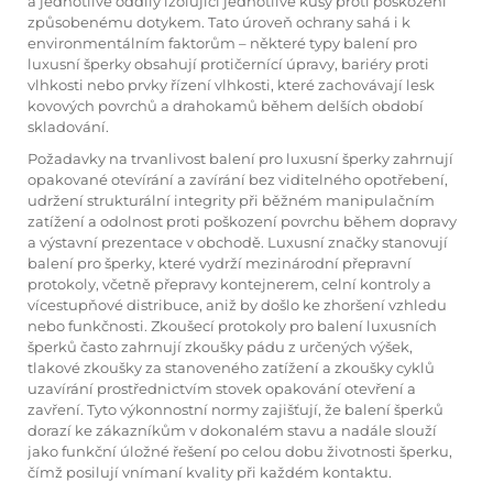
a jednotlivé oddíly izolující jednotlivé kusy proti poškození
způsobenému dotykem. Tato úroveň ochrany sahá i k
environmentálním faktorům – některé typy balení pro
luxusní šperky obsahují protičernící úpravy, bariéry proti
vlhkosti nebo prvky řízení vlhkosti, které zachovávají lesk
kovových povrchů a drahokamů během delších období
skladování.
Požadavky na trvanlivost balení pro luxusní šperky zahrnují
opakované otevírání a zavírání bez viditelného opotřebení,
udržení strukturální integrity při běžném manipulačním
zatížení a odolnost proti poškození povrchu během dopravy
a výstavní prezentace v obchodě. Luxusní značky stanovují
balení pro šperky, které vydrží mezinárodní přepravní
protokoly, včetně přepravy kontejnerem, celní kontroly a
vícestupňové distribuce, aniž by došlo ke zhoršení vzhledu
nebo funkčnosti. Zkoušecí protokoly pro balení luxusních
šperků často zahrnují zkoušky pádu z určených výšek,
tlakové zkoušky za stanoveného zatížení a zkoušky cyklů
uzavírání prostřednictvím stovek opakování otevření a
zavření. Tyto výkonnostní normy zajišťují, že balení šperků
dorazí ke zákazníkům v dokonalém stavu a nadále slouží
jako funkční úložné řešení po celou dobu životnosti šperku,
čímž posilují vnímaní kvality při každém kontaktu.