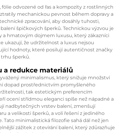
 fólie odvozené od řas a kompozity z rostlinných
by ztratily mechanickou pevnost během dopravy a
technické zpracování, aby dosáhly tuhosti,
 balení špičkových šperků. Technickou výzvou je
y a hmatovým dojmem luxusu, který zákazníci
 ukazují, že udržitelnost a luxus nejsou
jící hodnoty, které posilují autentičnost značky
 trhu šperků.
nu a redukce materiálů
vyvážený minimalismus, který snižuje množství
ální dopad prostřednictvím promyšleného
ržitelnosti, tak estetickým preferencím
eří ocení střídmou eleganci spíše než nápadné a
ují nadbytečných vrstev balení, zmenšují
u a velikosti šperků, a volí řešení z jediného
 Tato minimalistická filozofie sahá dál než jen
nější zážitek z otevírání balení, který zdůrazňuje