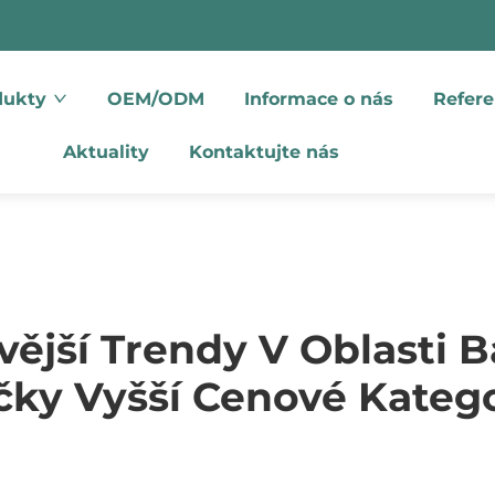
dukty
OEM/ODM
Informace o nás
Refere
Aktuality
Kontaktujte nás
vější Trendy V Oblasti B
čky Vyšší Cenové Katego