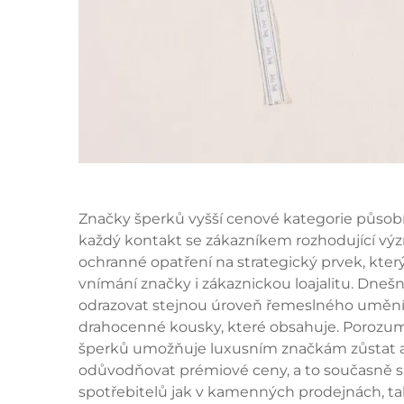
Značky šperků vyšší cenové kategorie působ
každý kontakt se zákazníkem rozhodující výz
ochranné opatření na strategický prvek, kter
vnímání značky i zákaznickou loajalitu. Dnešn
odrazovat stejnou úroveň řemeslného umění,
drahocenné kousky, které obsahuje. Porozum
šperků umožňuje luxusním značkám zůstat ak
odůvodňovat prémiové ceny, a to současně s
spotřebitelů jak v kamenných prodejnách, t