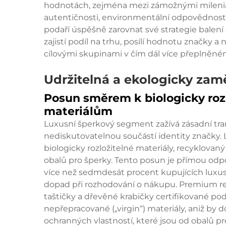
hodnotách, zejména mezi zámožnými mileniály
autentičnosti, environmentální odpovědnost
podaří úspěšně zarovnat své strategie balení 
zajistí podíl na trhu, posílí hodnotu značky 
cílovými skupinami v čím dál více přeplněném
Udržitelná a ekologicky zam
Posun směrem k biologicky roz
materiálům
Luxusní šperkový segment zažívá zásadní tran
nediskutovatelnou součástí identity značky. L
biologicky rozložitelné materiály, recyklovaný
obalů pro šperky. Tento posun je přímou odpo
více než sedmdesát procent kupujících luxu
dopad při rozhodování o nákupu. Premium re
taštičky a dřevěné krabičky certifikované pod
nepřepracované („virgin“) materiály, aniž by
ochranných vlastností, které jsou od obalů p