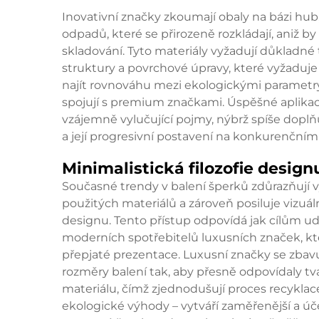
Inovativní značky zkoumají obaly na bázi hub,
odpadů, které se přirozeně rozkládají, aniž 
skladování. Tyto materiály vyžadují důkladné 
struktury a povrchové úpravy, které vyžaduje
najít rovnováhu mezi ekologickými parametr
spojují s premium značkami. Úspěšné aplikace
vzájemně vylučující pojmy, nýbrž spíše doplňu
a její progresivní postavení na konkurenčním
Minimalistická filozofie desig
Současné trendy v balení šperků zdůrazňují 
použitých materiálů a zároveň posiluje vizu
designu. Tento přístup odpovídá jak cílům ud
moderních spotřebitelů luxusních značek, kt
přepjaté prezentace. Luxusní značky se zbav
rozměry balení tak, aby přesně odpovídaly tvar
materiálu, čímž zjednodušují proces recyklace.
ekologické výhody – vytváří zaměřenější a účel