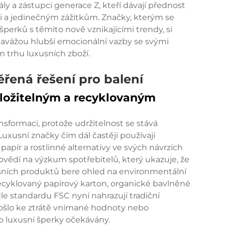
 a zástupci generace Z, kteří dávají přednost
i a jedinečným zážitkům. Značky, kterým se
šperků s těmito nově vznikajícími trendy, si
a navážou hlubší emocionální vazby se svými
 trhu luxusních zboží.
ěřená řešení pro balení
ložitelným a recyklovaným
sformaci, protože udržitelnost se stává
uxusní značky čím dál častěji používají
 papír a rostlinné alternativy ve svých návrzích
vědí na výzkum spotřebitelů, který ukazuje, že
sních produktů bere ohled na environmentální
cyklovaný papírový karton, organické bavlněné
le standardu FSC nyní nahrazují tradiční
 došlo ke ztrátě vnímané hodnoty nebo
ro luxusní šperky očekávány.