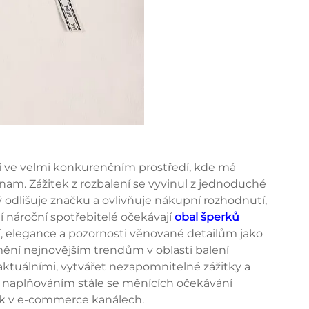
í ve velmi konkurenčním prostředí, kde má
nam. Zážitek z rozbalení se vyvinul z jednoduché
ý odlišuje značku a ovlivňuje nákupní rozhodnutí,
í nároční spotřebitelé očekávají
obal šperků
 elegance a pozornosti věnované detailům jako
ění nejnovějším trendům v oblasti balení
tuálními, vytvářet nezapomnitelné zážitky a
 naplňováním stále se měnících očekávání
ak v e-commerce kanálech.