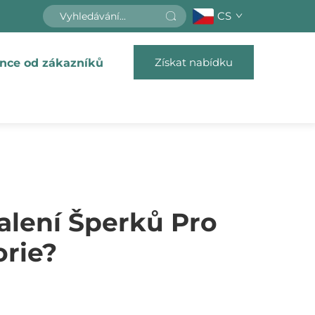
CS
Získat nabídku
nce od zákazníků
alení Šperků Pro
rie?