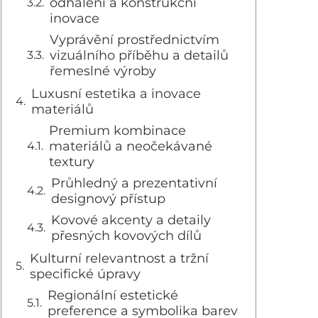
odhalení a konstrukční
inovace
Vyprávění prostřednictvím
vizuálního příběhu a detailů
řemeslné výroby
Luxusní estetika a inovace
materiálů
Premium kombinace
materiálů a neočekávané
textury
Průhledný a prezentativní
designový přístup
Kovové akcenty a detaily
přesných kovových dílů
Kulturní relevantnost a tržní
specifické úpravy
Regionální estetické
preference a symbolika barev