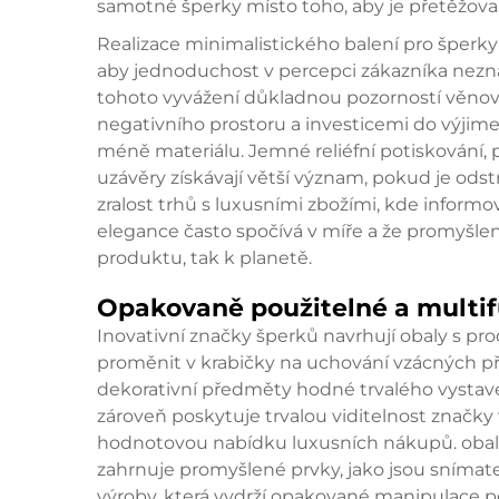
samotné šperky místo toho, aby je přetěžov
Realizace minimalistického balení pro šperky
aby jednoduchost v percepci zákazníka nez
tohoto vyvážení důkladnou pozorností věno
negativního prostoru a investicemi do výjimeč
méně materiálu. Jemné reliéfní potiskování,
uzávěry získávají větší význam, pokud je odst
zralost trhů s luxusními zbožími, kde informo
elegance často spočívá v míře a že promyšlen
produktu, tak k planetě.
Opakovaně použitelné a multif
Inovativní značky šperků navrhují obaly s p
proměnit v krabičky na uchování vzácných p
dekorativní předměty hodné trvalého vystaven
zároveň poskytuje trvalou viditelnost značk
hodnotovou nabídku luxusních nákupů.
oba
zahrnuje promyšlené prvky, jako jsou snímate
výroby, která vydrží opakované manipulace po