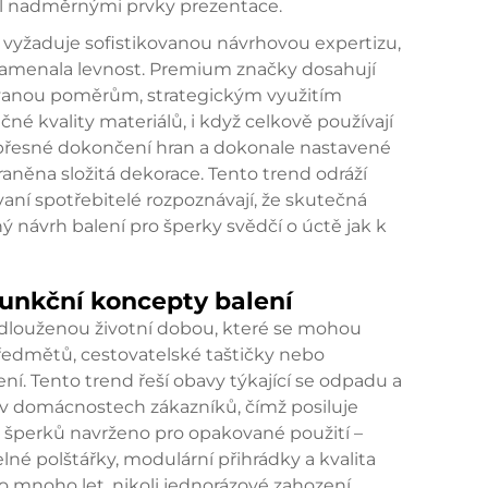
al nadměrnými prvky prezentace.
 vyžaduje sofistikovanou návrhovou expertizu,
namenala levnost. Premium značky dosahují
vanou poměrům, strategickým využitím
né kvality materiálů, i když celkově používají
 přesné dokončení hran a dokonale nastavené
raněna složitá dekorace. Tento trend odráží
vaní spotřebitelé rozpoznávají, že skutečná
ý návrh balení pro šperky svědčí o úctě jak k
unkční koncepty balení
rodlouženou životní dobou, které se mohou
ředmětů, cestovatelské taštičky nebo
í. Tento trend řeší obavy týkající se odpadu a
y v domácnostech zákazníků, čímž posiluje
l šperků
navrženo pro opakované použití –
lné polštářky, modulární přihrádky a kvalita
 mnoho let, nikoli jednorázové zahození.