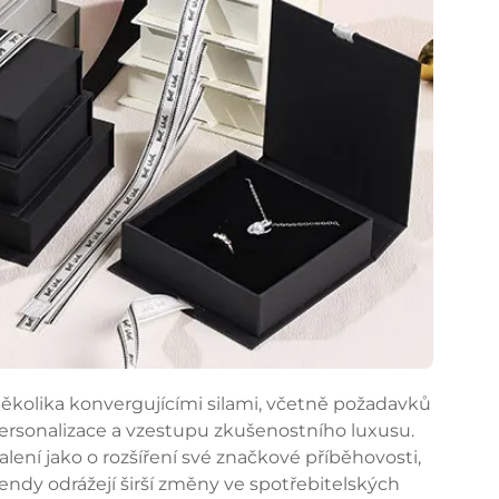
několika konvergujícími silami, včetně požadavků
 personalizace a vzestupu zkušenostního luxusu.
lení jako o rozšíření své značkové příběhovosti,
rendy odrážejí širší změny ve spotřebitelských