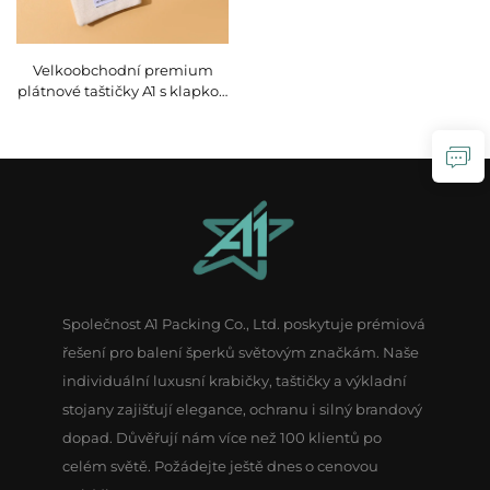
Velkoobchodní premium
plátnové taštičky A1 s klapkou
pro ukládání šperků z bavlny
s možností potisku vlastního
loga, vhodné jako dárkové
balení
Společnost A1 Packing Co., Ltd. poskytuje prémiová
řešení pro balení šperků světovým značkám. Naše
individuální luxusní krabičky, taštičky a výkladní
stojany zajišťují elegance, ochranu i silný brandový
dopad. Důvěřují nám více než 100 klientů po
celém světě. Požádejte ještě dnes o cenovou