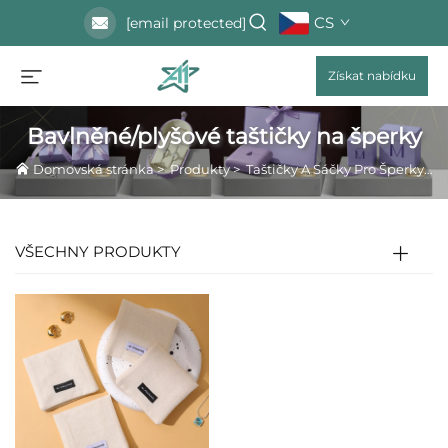
CS
[email protected]
Získat nabídku
Bavlněné/plyšové taštičky na šperky
Domovská stránka
>
Produkty
>
Taštičky A Sáčky Pro Šperky
>
B
VŠECHNY PRODUKTY