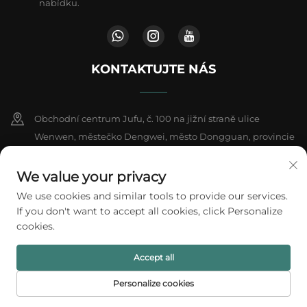
nabídku.
KONTAKTUJTE NÁS
Obchodní centrum Jufu, č. 100 na jižní straně ulice
Wenwen, městečko Dengwei, město Dongguan, provincie
Kuang-tung, Čína
We value your privacy
+86-18802602550
We use cookies and similar tools to provide our services.
If you don't want to accept all cookies, click Personalize
[email protected]
cookies.
Accept all
Všechna práva vyhrazena © 2026 A1 Packing Co., Ltd.
Zásady ochrany
soukromí
Personalize cookies
DOMOVSKÁ
PRODUKTY
E-MAIL
TEL.