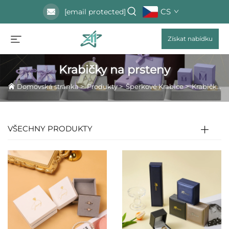
CS
[email protected]
Získat nabídku
Krabičky na prsteny
Domovská stránka
>
Produkty
>
Šperkové Krabice
>
Krabičky na prsteny
VŠECHNY PRODUKTY