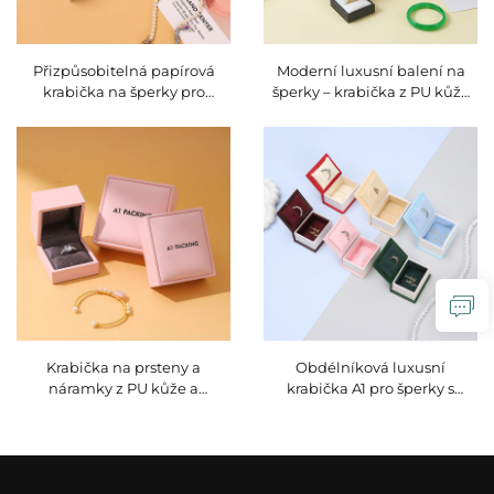
Přizpůsobitelná papírová
Moderní luxusní balení na
krabička na šperky pro
šperky – krabička z PU kůže
prsteny, náušnice, náramky a
se čtvercovým zámkem,
náhrdelníky s tiskem v
možnost přizpůsobení
barevném systému CMYK
rozměrů pro prsteny,
nebo Pantone a reliéfním
náušnice, náhrdelníky a
nebo prohlubňovým
hodinky, velkoobchod
potiskem loga
Krabička na prsteny a
Obdélníková luxusní
náramky z PU kůže a
krabička A1 pro šperky s
mikrovlákenné látky,
horkým razítkem a
šperkovnice (Caja Joyeria) s
vysouvacím víkem, s
možností potisku
možností přizpůsobení z
zákaznického loga, růžový
umělého papíru / lepenky,
polštářek z pěny pro balení
moderní design pro výstavní