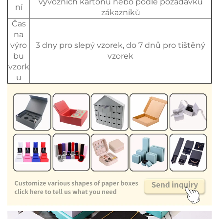
vývozních kartonů nebo podle požadavků
ní
zákazníků
Čas
na
výro
3 dny pro slepý vzorek, do 7 dnů pro tištěný
bu
vzorek
vzork
u