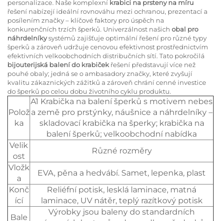
personalizace. Naše komplexní
krabici na prsteny na míru
řešení nabízejí ideální rovnováhu mezi ochranou, prezentací a
posílením značky – klíčové faktory pro úspěch na
konkurenčních trzích šperků. Univerzálnost našich
obal pro
náhrdelníky
systémů zajišťuje optimální řešení pro různé typy
šperků a zároveň udržuje cenovou efektivnost prostřednictvím
efektivních velkoobchodních distribučních sítí. Tato pokročilá
bijouterijská balení do krabiček
řešení představují více než
pouhé obaly; jedná se o ambasadory značky, které zvyšují
kvalitu zákaznických zážitků a zároveň chrání cenné investice
do šperků po celou dobu životního cyklu produktu.
A1 Krabička na balení šperků s motivem nebes
Polož
a země pro prstýnky, náušnice a náhrdelníky –
ka
skladovací krabička na šperky; krabička na
balení šperků; velkoobchodní nabídka
Velik
Různé rozměry
ost
Vložk
EVA, pěna a hedvábí. Samet, lepenka, plast
a
Konč
Reliéfní potisk, lesklá laminace, matná
ící
laminace, UV nátěr, teplý razítkový potisk
Výrobky jsou baleny do standardních
Bale