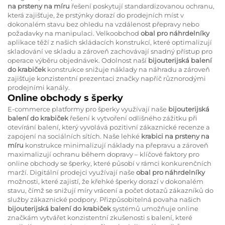
na prsteny na míru
řešení poskytují standardizovanou ochranu,
která zajišťuje, že prstýnky dorazí do prodejních míst v
dokonalém stavu bez ohledu na vzdálenost přepravy nebo
požadavky na manipulaci. Velkoobchod
obal pro náhrdelníky
aplikace těží z našich skládacích konstrukcí, které optimalizují
skladování ve skladu a zároveň zachovávají snadný přístup pro
operace výběru objednávek. Odolnost naší
bijouterijská balení
do krabiček
konstrukce snižuje náklady na náhradu a zároveň
zajišťuje konzistentní prezentaci značky napříč různorodými
prodejními kanály.
Online obchody s šperky
E-commerce platformy pro šperky využívají naše
bijouterijská
balení do krabiček
řešení k vytvoření odlišného zážitku při
otevírání balení, který vyvolává pozitivní zákaznické recenze a
zapojení na sociálních sítích. Naše lehké
krabici na prsteny na
míru
konstrukce minimalizují náklady na přepravu a zároveň
maximalizují ochranu během dopravy – klíčové faktory pro
online obchody se šperky, které působí v rámci konkurenčních
marží. Digitální prodejci využívají naše
obal pro náhrdelníky
možnosti, které zajistí, že křehké šperky dorazí v dokonalém
stavu, čímž se snižují míry vrácení a počet dotazů zákazníků do
služby zákaznické podpory. Přizpůsobitelná povaha našich
bijouterijská balení do krabiček
systémů umožňuje online
značkám vytvářet konzistentní zkušenosti s balení, které