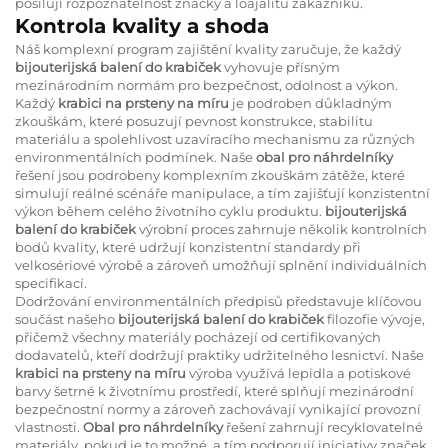
posilují rozpoznatelnost značky a loajalitu zákazníků.
Kontrola kvality a shoda
Náš komplexní program zajištění kvality zaručuje, že každý
bijouterijská balení do krabiček
vyhovuje přísným
mezinárodním normám pro bezpečnost, odolnost a výkon.
Každý
krabici na prsteny na míru
je podroben důkladným
zkouškám, které posuzují pevnost konstrukce, stabilitu
materiálu a spolehlivost uzavíracího mechanismu za různých
environmentálních podmínek. Naše
obal pro náhrdelníky
řešení jsou podrobeny komplexním zkouškám zátěže, které
simulují reálné scénáře manipulace, a tím zajišťují konzistentní
výkon během celého životního cyklu produktu.
bijouterijská
balení do krabiček
výrobní proces zahrnuje několik kontrolních
bodů kvality, které udržují konzistentní standardy při
velkosériové výrobě a zároveň umožňují splnění individuálních
specifikací.
Dodržování environmentálních předpisů představuje klíčovou
součást našeho
bijouterijská balení do krabiček
filozofie vývoje,
přičemž všechny materiály pocházejí od certifikovaných
dodavatelů, kteří dodržují praktiky udržitelného lesnictví. Naše
krabici na prsteny na míru
výroba využívá lepidla a potiskové
barvy šetrné k životnímu prostředí, které splňují mezinárodní
bezpečnostní normy a zároveň zachovávají vynikající provozní
vlastnosti.
Obal pro náhrdelníky
řešení zahrnují recyklovatelné
materiály, pokud je to možné, a tím podporují iniciativy značek