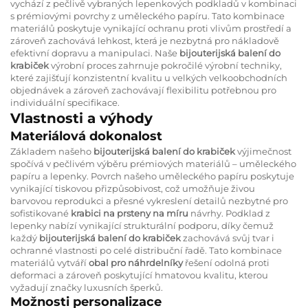
vychází z pečlivě vybraných lepenkových podkladů v kombinaci
s prémiovými povrchy z uměleckého papíru. Tato kombinace
materiálů poskytuje vynikající ochranu proti vlivům prostředí a
zároveň zachovává lehkost, která je nezbytná pro nákladově
efektivní dopravu a manipulaci. Naše
bijouterijská balení do
krabiček
výrobní proces zahrnuje pokročilé výrobní techniky,
které zajišťují konzistentní kvalitu u velkých velkoobchodních
objednávek a zároveň zachovávají flexibilitu potřebnou pro
individuální specifikace.
Vlastnosti a výhody
Materiálová dokonalost
Základem našeho
bijouterijská balení do krabiček
výjimečnost
spočívá v pečlivém výběru prémiových materiálů – uměleckého
papíru a lepenky. Povrch našeho uměleckého papíru poskytuje
vynikající tiskovou přizpůsobivost, což umožňuje živou
barvovou reprodukci a přesné vykreslení detailů nezbytné pro
sofistikované
krabici na prsteny na míru
návrhy. Podklad z
lepenky nabízí vynikající strukturální podporu, díky čemuž
každý
bijouterijská balení do krabiček
zachovává svůj tvar i
ochranné vlastnosti po celé distribuční řadě. Tato kombinace
materiálů vytváří
obal pro náhrdelníky
řešení odolná proti
deformaci a zároveň poskytující hmatovou kvalitu, kterou
vyžadují značky luxusních šperků.
Možnosti personalizace