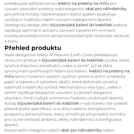
potřebujete sofistikovanou
krabici na prsteny na míru
pro
luxusní zásnubní prsteny nebo elegantní
obal pro náhrdelníky
pro jemné řetízky, náš komplexní balící systém poskytuje
vynikající hodnotu napříč různými kategoriemi šperků.
Strategický design této
bijouterijská balení do krabiček
krabice
zajišťuje optimální ochranu zároveň s posílením vnímaní
značky prostřednictvím personalizovatelných možností velikosti
a tvaru.
Přehled produktu
Naše designové řešení A1 Heaven Earth Cover představuje
revoluční přístup k
bijouterijská balení do krabiček
výroba, která
využívá klasickou konstrukci „nebe a země“, jež se stala
synonymem prémiových řešení pro balení.
krabici na prsteny na
míru
tento inovativní systém využívá vysoce kvalitní umělecký
papír a lepenku k vytvoření obalů, které dokonale vyvažují
odolnost a estetický vzhled. Mechanismus víka typu „nebe a
země“ zajišťuje bezpečné uzavření a zároveň elegantní
otevírání, čímž zvyšuje vnímanou hodnotu uložených šperků.
Každý
bijouterijská balení do krabiček
v naší kolekci lze vyrábět
přesně podle specifikací, a to díky našemu komplexnímu
programu personalizace, který umožňuje přizpůsobit rozměry
pro různé velikosti prstenů, délky náhrdelníků a konfigurace
šperků.
Konstrukční integrita našich
obal pro náhrdelníky
řešení