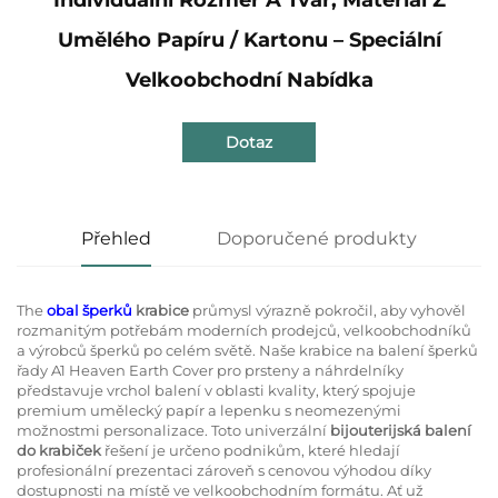
Umělého Papíru / Kartonu – Speciální
Velkoobchodní Nabídka
Dotaz
Přehled
Doporučené produkty
The
obal šperků
krabice
průmysl výrazně pokročil, aby vyhověl
rozmanitým potřebám moderních prodejců, velkoobchodníků
a výrobců šperků po celém světě. Naše krabice na balení šperků
řady A1 Heaven Earth Cover pro prsteny a náhrdelníky
představuje vrchol balení v oblasti kvality, který spojuje
premium umělecký papír a lepenku s neomezenými
možnostmi personalizace. Toto univerzální
bijouterijská balení
do krabiček
řešení je určeno podnikům, které hledají
profesionální prezentaci zároveň s cenovou výhodou díky
dostupnosti na místě ve velkoobchodním formátu. Ať už