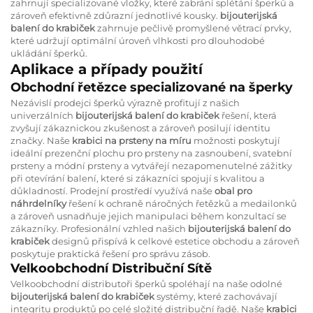
zahrnují specializované vložky, které zabrání splétání šperků a
zároveň efektivně zdůrazní jednotlivé kousky.
bijouterijská
balení do krabiček
zahrnuje pečlivě promyšlené větrací prvky,
které udržují optimální úroveň vlhkosti pro dlouhodobé
ukládání šperků.
Aplikace a případy použití
Obchodní řetězce specializované na šperky
Nezávislí prodejci šperků výrazně profitují z našich
univerzálních
bijouterijská balení do krabiček
řešení, která
zvyšují zákaznickou zkušenost a zároveň posilují identitu
značky. Naše
krabici na prsteny na míru
možnosti poskytují
ideální prezenční plochu pro prsteny na zasnoubení, svatební
prsteny a módní prsteny a vytvářejí nezapomenutelné zážitky
při otevírání balení, které si zákazníci spojují s kvalitou a
důkladností. Prodejní prostředí využívá naše
obal pro
náhrdelníky
řešení k ochraně náročných řetězků a medailonků
a zároveň usnadňuje jejich manipulaci během konzultací se
zákazníky. Profesionální vzhled našich
bijouterijská balení do
krabiček
designů přispívá k celkové estetice obchodu a zároveň
poskytuje praktická řešení pro správu zásob.
Velkoobchodní Distribuční Sítě
Velkoobchodní distributoři šperků spoléhají na naše odolné
bijouterijská balení do krabiček
systémy, které zachovávají
integritu produktů po celé složité distribuční řadě. Naše
krabici