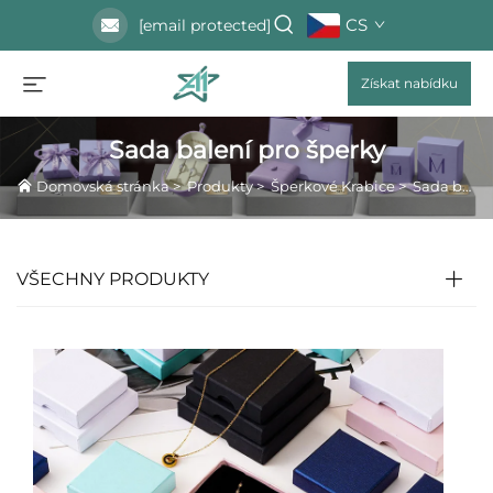
CS
[email protected]
Získat nabídku
Sada balení pro šperky
Domovská stránka
>
Produkty
>
Šperkové Krabice
>
Sada balení pro šperky
VŠECHNY PRODUKTY