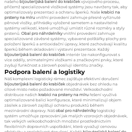
našeho
bijouterijská balení do krabiček
vývojového procesu,
přičemž specializované vložkové systémy jsou navrženy tak, aby
optimalizovaly prezentaci a ochranu šperků. Naše
krabici na
prsteny na míru
vnitřní provedení zahrnuje přesně vyříznuté
pěnové vložky, přihrádky vyložené sametem a nastavitelné
systémy velikostí, které umožňují umístit různé rozměry a styly
prstenů.
Obal pro náhrdelníky
vnitřní provedení zahrnuje
specializované závěsné systémy, vybavené polštářky plochy pro
položení šperků a antioxidační úpravy, které zachovávají kvalitu
šperků během skladování i výstavní prezentace. Každý
bijouterijská balení do krabiček
interiér lze nakonfigurovat s
více oddíly, snímatelnými vložkami a značkovými prvky, které
zvyšují funkčnost a zároveň posilují identitu značky.
Podpora balení a logistiky
Náš komplexní logistický rámec zajišťuje efektivní doručení
bijouterijská balení do krabiček
objednávek bez ohledu na
cílové místo nebo požadované množství. Velkoobchodní
distribuce našich
krabici na prsteny na míru
řešení využívá
optimalizované balicí konfigurace, které minimalizují objem
zásilek a zároveň zajišťují ochranu produktů během
mezinárodní dopravy. Náš
obal pro náhrdelníky
logistický
systém umožňuje zpracování jak malých vzorových objednávek,
tak velkých velkoobchodních množství prostřednictvím
flexibilních dopravních uspořádání, která vyvažují cenovou
efektivitu a spolehlivost doručení. Každá
bijouterijská balení do