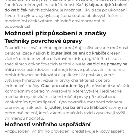
šperků zaměřených na udržitelnost. Každý
bijouterijská balení
do krabiček
návrh zohledňuje možnosti likvidace po ukončení
životního cyklu, aby byla zajištěna soulad obalových řešení s
moderními očekáváními ohledně environmentální
odpovědnosti.
Možnosti přizpůsobení a značky
Techniky povrchové úpravy
Pokročilé tiskové technologie umožňují sofistikované možnosti
personalizace našich
bijouterijská balení do krabiček
řešení,
včetně plnobarevného offsetového tisku, digitálního tisku a
speciálních dokončovacích technik. Naše
krabici na prsteny na
míru
možnosti zdobení zahrnují fóliové potiskování, reliéfní a
prohlubňovací potiskování a aplikace UV povlaku, které
vytvářejí hmatové i vizuální prvky charakteristické pro
jednotlivé značky.
Obal pro náhrdelníky
přizpůsobení sahá až k
komplexním operacím vyražování, které vytvářejí jedinečné
mechanismy otevírání a konstrukční prvky přizpůsobené
konkrétním typům šperků. Tyto pokročilé možnosti zdobení
přeměňují základní
bijouterijská balení do krabiček
návrhy na
prémiová balení, která v konkurenčních trzích vyvolávají vyšší
vnímanou hodnotu.
Možnosti vnitřního uspořádání
Přizpůsobení vnitřního provedení představuje klíčový aspekt