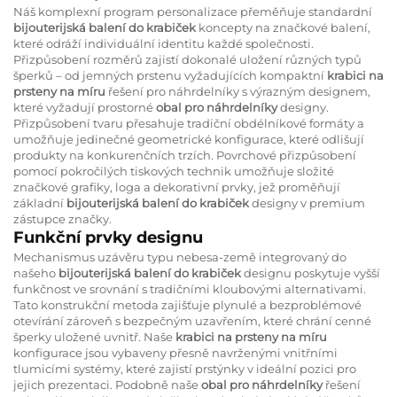
Náš komplexní program personalizace přeměňuje standardní
bijouterijská balení do krabiček
koncepty na značkové balení,
které odráží individuální identitu každé společnosti.
Přizpůsobení rozměrů zajistí dokonalé uložení různých typů
šperků – od jemných prstenu vyžadujících kompaktní
krabici na
prsteny na míru
řešení pro náhrdelníky s výrazným designem,
které vyžadují prostorné
obal pro náhrdelníky
designy.
Přizpůsobení tvaru přesahuje tradiční obdélníkové formáty a
umožňuje jedinečné geometrické konfigurace, které odlišují
produkty na konkurenčních trzích. Povrchové přizpůsobení
pomocí pokročilých tiskových technik umožňuje složité
značkové grafiky, loga a dekorativní prvky, jež proměňují
základní
bijouterijská balení do krabiček
designy v premium
zástupce značky.
Funkční prvky designu
Mechanismus uzávěru typu nebesa-země integrovaný do
našeho
bijouterijská balení do krabiček
designu poskytuje vyšší
funkčnost ve srovnání s tradičními kloubovými alternativami.
Tato konstrukční metoda zajišťuje plynulé a bezproblémové
otevírání zároveň s bezpečným uzavřením, které chrání cenné
šperky uložené uvnitř. Naše
krabici na prsteny na míru
konfigurace jsou vybaveny přesně navrženými vnitřními
tlumicími systémy, které zajistí prstýnky v ideální pozici pro
jejich prezentaci. Podobně naše
obal pro náhrdelníky
řešení