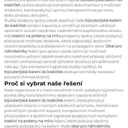
krabiček
zásilka obsahuje komplexní dokumentaci a možnosti
sledování, které poskytují úplnou transparentnost po celou
dobu procesu doručení.
Služby podpory správy zásob doplňují naše
bijouterijská balení
do krabiček
výrobní kapacity a umožňují klientům udržovat
optimální úroveň zásob bez nadměrného kapitálového vkladu.
Náš
krabici na prsteny na míru
programy správy zásob poskytují
plánované možnosti dodávek, které odpovídají sezónním
vzorům poptávky a požadavkům na propagační akce.
Obal pro
náhrdelníky
řešení pro správu zásob zahrnují možnosti
nouzového vyřízení objednávek pro naléhavé případy, přičemž
zároveň zachovávají cenově výhodné struktury pro plánované
nákupy. Tyto komplexní logistické služby zajišťují, že
bijouterijská balení do krabiček
dostupnost nikdy nezastaví
provozní činnost klientů.
Proč si vybrat naše řešení
Naše organizace si v mezinárodních trzích vydobyla výjimečnou
pověst díky konzistentnímu dodávání vysoce kvalitních
bijouterijská balení do krabiček
řešení, která převyšují
očekávání klientů v různých odvětvích průmyslu. Kombinace
pokročilých výrobních kapacit, komplexních možností
přizpůsobení a spolehlivé logistické podpory tvoří kompletní
krabici na prsteny na míru
řešení, které pokrývá všechny
aspekty požadavků na balení. Naše
obal pro náhrdelníky