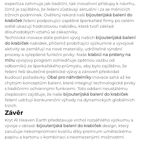
expertiza zahrnuje jak tradiční, tak inovativní přístupy k návrhu,
čímž je zajištěno, že řešení zůstávají aktuální i za se měnících
tržních podmínek. Ověřený rekord naší
bijouterijská balení do
krabiček
řešení podporující úspěšné šperkařské firmy po celém
světě ukazují hodnotovou nabídku, která tvoří základ
dlouhodobých vztahů se zákazníky.
Technická inovace stále pohání vývoj našich
bijouterijská balení
do krabiček
nabídek, přičemž probíhající výzkumné a vývojové
aktivity se zaměřují na nové materiály, udržitelné výrobní
procesy a vylepšené funkční prvky. Naše
krabici na prsteny na
míru
vývojový program zohledňuje zpětnou vazbu od
odborníků ze šperkařského průmyslu, aby bylo zajištěno, že
řešení řeší skutečné praktické výzvy a zároveň předvídat
budoucí požadavky.
Obal pro náhrdelníky
inovace sahá až ke
chytrým konceptům balení, které integrují technologické prvky
s tradičními ochrannými funkcemi. Toto oddaní neustálému
zlepšování zajišťuje, že naše
bijouterijská balení do krabiček
řešení udržují konkurenční výhody na dynamických globálních
trzích.
Závěr
Kryt A1 Heaven Earth představuje vrchol rozsáhlého výzkumu a
vývoje v oblasti
bijouterijská balení do krabiček
design, který
zaručuje nekompromisní kvalitu díky premium uměleckému
papíru a kartonu v kombinaci s neomezenými možnostmi