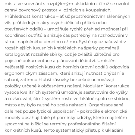
místa ve srovnání s rozptýleným ukládáním, čímž se uvolní
cenný povrchový prostor v ložnicích a koupelnách.
Průhlednost konstrukce – ať už prostřednictvím skleněných
vík, průhledných akrylových dělicích příček nebo
otevřených oddílů – umožňuje rychlý přehled možností při
koordinaci outfitů a snižuje čas potřebný na rozhodování v
rámci naplněného denního režimu. Systémy označování v
rozsáhlejších luxusních krabičkách na šperky pomáhají
katalogovat rozsáhlé sbírky, což je zvláště užitečné pro
pojistné dokumentace a plánování dědictví. Umístění
nejčastěji nositých kusů do horních úrovní oddílů odpovídá
ergonomickým zásadám, které snižují nutnost ohýbání a
sahání, zatímco hlubší zásuvky bezpečně uchovávají
položky určené k občasnému nošení. Modulární konstrukce
vysoce kvalitních systémů umožňuje sestavování do výšky
a rozšiřování, čímž systém roste vertikálně spolu se sbírkou,
místo aby bylo nutné ho zcela nahradit. Organizace sahá
dále než pouze fyzické uspořádání – pokročilé elektronické
modely obsahují také připomínky údržby, které majitelům
upozorní na blížící se termíny profesionálního čištění
konkrétních kusů. Tento systematický přístup k ukládání