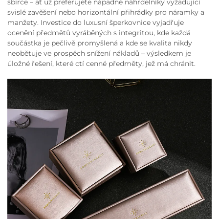
sbírce – ať už preferujete nápadné náhrdelníky vyžadující
svislé zavěšení nebo horizontální přihrádky pro náramky a
manžety. Investice do luxusní šperkovnice vyjadřuje
ocenění předmětů vyráběných s integritou, kde každá
součástka je pečlivě promyšlená a kde se kvalita nikdy
neobětuje ve prospěch snížení nákladů – výsledkem je
úložné řešení, které ctí cenné předměty, jež má chránit.