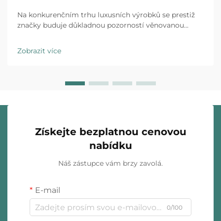
Na konkurenčním trhu luxusních výrobků se prestiž
značky buduje důkladnou pozorností věnovanou
každému kontaktu s klientem a individuální obalování
šperků představuje první fyzickou interakci mezi vaší
Zobrazit více
značkou a zákazníkem. Zážitek z rozbalení…
Získejte bezplatnou cenovou
nabídku
Náš zástupce vám brzy zavolá.
E-mail
0/100