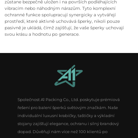
zůstane bezpečně uložen i na površích podléhajících
vibracím nebo náhodným nárazům. Tyto komplexní
ochranné funkce spolupracují synergicky a vytvářejí
prostředí, které aktivně uchovává šperky, nikoli pouze
pasivně je ukládá, čímž zajišťují, že vaše šperky uchovají
svou krásu a hodnotu po generace.
Společnost A1 Packing Co., Ltd. poskytuje prémiová
řešení pro balení šperků světovým značkám. Naše
individuální luxusní krabičky, taštičky a výkladní
stojany zajišťují elegance, ochranu i silný brandový
dopad. Důvěřují nám více než 100 klientů po