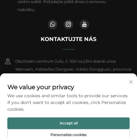
celém světě. Požádejte ještě dnes o cenovou
nabídku.
KONTAKTUJTE NÁS
Obchodní centrum Jufu, č. 100 na jižní straně ulice
Wenwen, městečko Dengwei, město Dongguan, provincie
Kuang-tung, Čína
We value your privacy
+86-18802602550
We use cookies and similar tools to provide our services.
If you don't want to accept all cookies, click Personalize
[email protected]
cookies.
Accept all
Všechna práva vyhrazena © 2026 A1 Packing Co., Ltd.
Zásady ochrany
soukromí
Personalize cookies