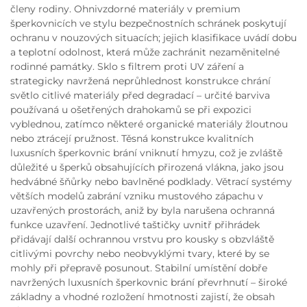
členy rodiny. Ohnivzdorné materiály v premium
šperkovnicích ve stylu bezpečnostních schránek poskytují
ochranu v nouzových situacích; jejich klasifikace uvádí dobu
a teplotní odolnost, která může zachránit nezaměnitelné
rodinné památky. Sklo s filtrem proti UV záření a
strategicky navržená neprůhlednost konstrukce chrání
světlo citlivé materiály před degradací – určité barviva
používaná u ošetřených drahokamů se při expozici
vyblednou, zatímco některé organické materiály žloutnou
nebo ztrácejí pružnost. Těsná konstrukce kvalitních
luxusních šperkovnic brání vniknutí hmyzu, což je zvláště
důležité u šperků obsahujících přirozená vlákna, jako jsou
hedvábné šňůrky nebo bavlněné podklady. Větrací systémy
větších modelů zabrání vzniku mustového zápachu v
uzavřených prostorách, aniž by byla narušena ochranná
funkce uzavření. Jednotlivé taštičky uvnitř přihrádek
přidávají další ochrannou vrstvu pro kousky s obzvláště
citlivými povrchy nebo neobvyklými tvary, které by se
mohly při přepravě posunout. Stabilní umístění dobře
navržených luxusních šperkovnic brání převrhnutí – široké
základny a vhodné rozložení hmotnosti zajistí, že obsah