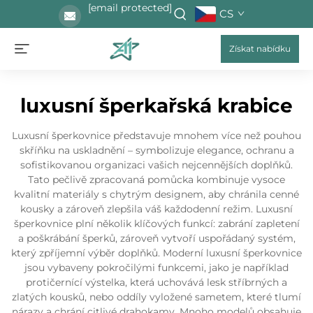
[email protected]
CS
Získat nabídku
luxusní šperkařská krabice
Luxusní šperkovnice představuje mnohem více než pouhou
skříňku na uskladnění – symbolizuje elegance, ochranu a
sofistikovanou organizaci vašich nejcennějších doplňků.
Tato pečlivě zpracovaná pomůcka kombinuje vysoce
kvalitní materiály s chytrým designem, aby chránila cenné
kousky a zároveň zlepšila váš každodenní režim. Luxusní
šperkovnice plní několik klíčových funkcí: zabrání zapletení
a poškrábání šperků, zároveň vytvoří uspořádaný systém,
který zpříjemní výběr doplňků. Moderní luxusní šperkovnice
jsou vybaveny pokročilými funkcemi, jako je například
protičernící výstelka, která uchovává lesk stříbrných a
zlatých kousků, nebo oddíly vyložené sametem, které tlumí
nárazy a chrání citlivé drahokamy. Mnoho modelů obsahuje