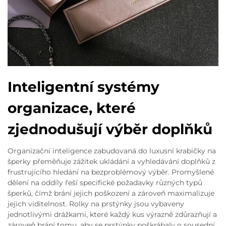
Inteligentní systémy
organizace, které
zjednodušují výběr doplňků
Organizační inteligence zabudovaná do luxusní krabičky na
šperky přeměňuje zážitek ukládání a vyhledávání doplňků z
frustrujícího hledání na bezproblémový výběr. Promyšlené
dělení na oddíly řeší specifické požadavky různých typů
šperků, čímž brání jejich poškození a zároveň maximalizuje
jejich viditelnost. Rolky na prstýnky jsou vybaveny
jednotlivými drážkami, které každý kus výrazně zdůrazňují a
zároveň brání tomu, aby se prstýnky poškrábaly o sousední