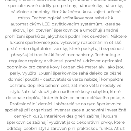
specializované oddíly pro prsteny, náhrdelníky, náramky,
náušnice a hodinky, čímž každému kusu zajistí určené
místo. Technologická sofistikovanost sahá až k
automatickým LED osvětlovacím systémům, které se
aktivují při otevření šperkovnice a umožňují snadné
prohlížení šperků za jakýchkoli podmínek osvětlení. Některé
luxusní šperkovnice jsou vybaveny rozpoznáním otisků
prstů nebo digitálními zámky, které poskytují bezpečnost
převyšující tradiční klíčové mechanismy. Technologie
regulace teploty a vlhkosti pomáhá udržovat optimální
podmínky pro cenné kovy i organické materiály, jako jsou
perly. Využití luxusní šperkovnice sahá daleko za běžné
domácí použití – cestovatelské verze nabízejí kompaktní
ochranu doplňků během cest, zatímco větší modely ve
stylu šatníků slouží jako nádherné kusy nábytku, které
dokonale doplňují interiér ložnice nebo oblékacího pokoje.
Profesionální zlatníci i sběratelé se na tyto šperkovnice
spoléhají při organizaci inventarizace a uchování investičně
cenných kusů. Interiéroví designéři začínají luxusní
šperkovnice začínají využívat jako dekorativní prvky, které
odrážejí osobní styl a zároveň plní praktickou funkci. Ať už