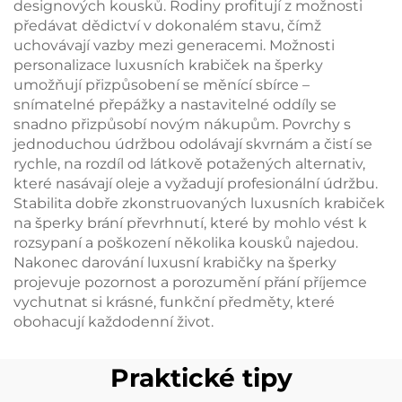
designových kousků. Rodiny profitují z možnosti
předávat dědictví v dokonalém stavu, čímž
uchovávají vazby mezi generacemi. Možnosti
personalizace luxusních krabiček na šperky
umožňují přizpůsobení se měnící sbírce –
snímatelné přepážky a nastavitelné oddíly se
snadno přizpůsobí novým nákupům. Povrchy s
jednoduchou údržbou odolávají skvrnám a čistí se
rychle, na rozdíl od látkově potažených alternativ,
které nasávají oleje a vyžadují profesionální údržbu.
Stabilita dobře zkonstruovaných luxusních krabiček
na šperky brání převrhnutí, které by mohlo vést k
rozsypaní a poškození několika kousků najedou.
Nakonec darování luxusní krabičky na šperky
projevuje pozornost a porozumění přání příjemce
vychutnat si krásné, funkční předměty, které
obohacují každodenní život.
Praktické tipy