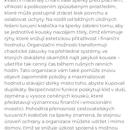
kvalitní materiály chrání vaše šperky před prachem,
vlhkostí a poškozením způsobeným prostředím,
které může postupně ztrácet lesk povrchu a
oslabovat úchyty. Na rozdíl od běžných úložných
řešení luxusní krabička na šperky zabrání tomu, aby
se jednotlivé kousky navzájem třely, čímž eliminuje
rýhy, které snižují estetickou přitažlivost i finanční
hodnotu. Organizační možnosti transformují
chaotické zásuvky na přehledné systémy, ve
kterých dokážete okamžitě najít jakýkoli kousek –
ušetříte tak cenný čas během rušných ranních
hodin. Tato organizace vám také pomůže znovu
objevit zapomnělé položky a maximalizovat
hodnotu stávající sbírky místo toho, abyste kupovali
duplikáty. Bezpečnostní funkce poskytují klid v duši,
zejména u vysoce ceněných kousků, které
představují významnou finanční i emocionální
investici. Pohodlná přenosnost cestovatelských
luxusních krabiček na šperky znamená, že stejnou
úroveň ochrany a organizace můžete udržet i mimo
domov, čímž se snižuje úzkost spojená s možnou