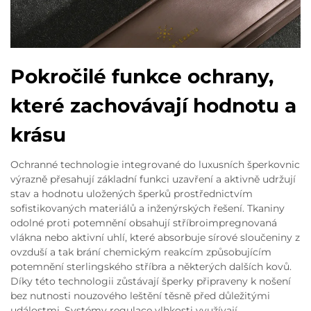
Pokročilé funkce ochrany,
které zachovávají hodnotu a
krásu
Ochranné technologie integrované do luxusních šperkovnic
výrazně přesahují základní funkci uzavření a aktivně udržují
stav a hodnotu uložených šperků prostřednictvím
sofistikovaných materiálů a inženýrských řešení. Tkaniny
odolné proti potemnění obsahují stříbroimpregnovaná
vlákna nebo aktivní uhlí, které absorbuje sírové sloučeniny z
ovzduší a tak brání chemickým reakcím způsobujícím
potemnění sterlingského stříbra a některých dalších kovů.
Díky této technologii zůstávají šperky připraveny k nošení
bez nutnosti nouzového leštění těsně před důležitými
událostmi. Systémy regulace vlhkosti využívají