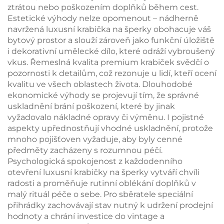
ztrátou nebo poškozením doplňků během cest.
Estetické výhody nelze opomenout – nádherně
navržená luxusní krabička na šperky obohacuje váš
bytový prostor a slouží zároveň jako funkční úložiště
i dekorativní umělecké dílo, které odráží vybroušený
vkus. Řemeslná kvalita premium krabiček svědčí o
pozornosti k detailům, což rezonuje u lidí, kteří ocení
kvalitu ve všech oblastech života. Dlouhodobé
ekonomické výhody se projevují tím, že správné
uskladnění brání poškození, které by jinak
vyžadovalo nákladné opravy či výměnu. I pojistné
aspekty upřednostňují vhodné uskladnění, protože
mnoho pojišťoven vyžaduje, aby byly cenné
předměty zacházeny s rozumnou péčí.
Psychologická spokojenost z každodenního
otevření luxusní krabičky na šperky vytváří chvíli
radosti a proměňuje rutinní oblékání doplňků v
malý rituál péče o sebe. Pro sběratele speciální
přihrádky zachovávají stav nutný k udržení prodejní
hodnoty a chrání investice do vintage a