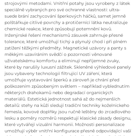
strojovými metodami. Vnitřní potahy jsou vyrobeny z látek
speciálně vybraných pro své ochranné vlastnosti: ultra-
suede brání zachycování šperkových háčků, samet jemně
polštářkuje citlivé povrchy a protičernící látka neutralizuje
chemické reakce, které způsobují potemnění kovů.
Inženýrské řešení mechanismů zásuvek zahrnuje přesné
tolerance, které umožňují tichý a plynulý chod i při plném
zatížení těžkými předměty. Magnetické uzávory a panty s
měkkým uzavíráním svědčí o pozornosti věnované
uživatelskému komfortu a eliminují nepříjemné zvuky,
které by narušily luxusní zážitek. Skleněné výhledové panely
jsou vybaveny technologií filtrující UV záření, která
umožňuje vystavování šperků a zároveň je chrání před
poškozením způsobeným světlem – například vyblednutím
některých drahokamů nebo degradací organických
materiálů. Estetická jednotnost sahá až do nejmenších
detailů: stehy na kůži sledují tradiční techniky koželnickeho
řemesla, kovové doplňky jsou ručně leštěny do zrcadlového
lesku a poměry rozměrů respektují klasické zásady designu,
které vytvářejí vizuální harmonii. Možnosti personalizace
umožňují výběr vnitřní konfigurace přesně odpovídající vaší