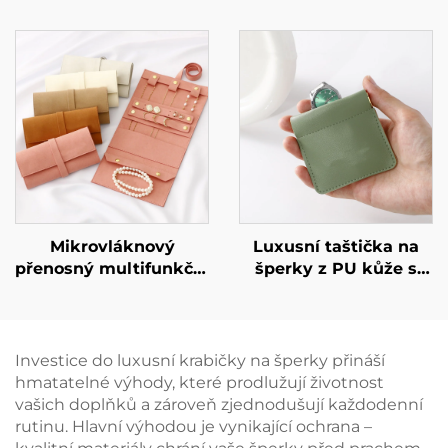
krabička na náušnice
výrobního skladu
a náhrdelníky, malé
značky A1, béžová, s
minimální množství
mašlí – pro prstýnky,
objednávky (MOQ),
náušnice, náhrdelníky
minimalistická
a náramky, dárková
lepenková krabička na
krabička, velkoobchod
šperky pro dárkové i
prodejní účely,
připraveno k odeslání
Mikrovláknový
Luxusní taštička na
přenosný multifunkční
šperky z PU kůže s
šperkový pytlík s
možností potisku loga,
možností
mincovní taštička se
individuálního
stlačením, taštička na
gravírování pro
rtěnku s pružinovým
Investice do luxusní krabičky na šperky přináší
náušnice, prsteny,
kovovým uzávěrem
hmatatelné výhody, které prodlužují životnost
náhrdelníky a hodinky
pro balení šperků
vašich doplňků a zároveň zjednodušují každodenní
– svinovací provedení
rutinu. Hlavní výhodou je vynikající ochrana –