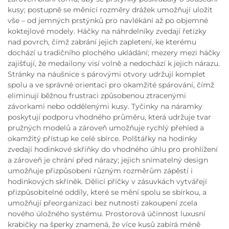
kusy; postupně se měnící rozměry drážek umožňují uložit
vše – od jemných prstýnků pro navlékání až po objemné
koktejlové modely. Háčky na náhrdelníky zvedají řetízky
nad povrch, čímž zabrání jejich zapletení, ke kterému
dochází u tradičního plochého ukládání; mezery mezi háčky
zajišťují, že medailony visí volně a nedochází k jejich nárazu.
Stránky na náušnice s párovými otvory udržují komplet
spolu a ve správné orientaci pro okamžité spárování, čímž
eliminují běžnou frustraci způsobenou ztracenými
závorkami nebo oddělenými kusy. Tyčinky na náramky
poskytují podporu vhodného průměru, která udržuje tvar
pružných modelů a zároveň umožňuje rychlý přehled a
okamžitý přístup ke celé sbírce. Polštářky na hodinky
zvedají hodinkové skříňky do vhodného úhlu pro prohlížení
a zároveň je chrání před nárazy; jejich snímatelný design
umožňuje přizpůsobení různým rozměrům zápěstí i
hodinkových skříněk. Dělicí příčky v zásuvkách vytvářejí
přizpůsobitelné oddíly, které se mění spolu se sbírkou, a
umožňují přeorganizaci bez nutnosti zakoupení zcela
nového úložného systému. Prostorová účinnost luxusní
krabičky na šperky znamená, že více kusů zabírá méně