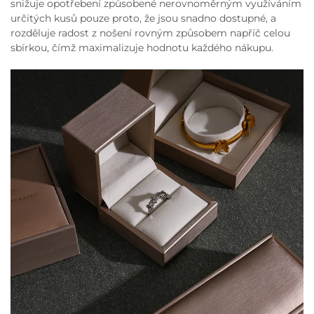
snižuje opotřebení způsobené nerovnoměrným využíváním
určitých kusů pouze proto, že jsou snadno dostupné, a
rozděluje radost z nošení rovným způsobem napříč celou
sbírkou, čímž maximalizuje hodnotu každého nákupu.