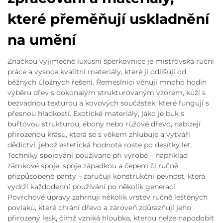
které přeměňují uskladnění
na umění
Značkou výjimečné luxusní šperkovnice je mistrovská ruční
práce a vysoce kvalitní materiály, které ji odlišují od
běžných úložných řešení. Řemeslníci věnují mnoho hodin
výběru dřev s dokonalým strukturovaným vzorem, kůží s
bezvadnou texturou a kovových součástek, které fungují s
přesnou hladkostí. Exotické materiály, jako je buk s
buřtovou strukturou, ébony nebo růžové dřevo, nabízejí
přirozenou krásu, která se s věkem zhlubuje a vytváří
dědictví, jehož estetická hodnota roste po desítky let.
Techniky spojování používané při výrobě – například
zámkové spoje, spoje západkou a čepem či ručně
přizpůsobené panty – zaručují konstrukční pevnost, která
vydrží každodenní používání po několik generací.
Povrchové úpravy zahrnují několik vrstev ručně leštěných
povlaků, které chrání dřevo a zároveň zdůrazňují jeho
přirozený lesk, čímž vzniká hloubka, kterou nelze napodobit