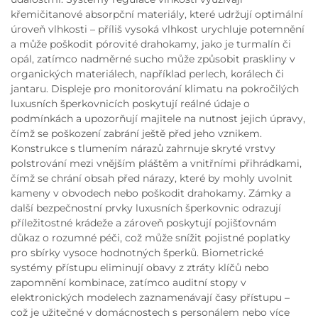
křemičitanové absorpční materiály, které udržují optimální
úroveň vlhkosti – příliš vysoká vlhkost urychluje potemnění
a může poškodit pórovité drahokamy, jako je turmalín či
opál, zatímco nadměrné suchо může způsobit praskliny v
organických materiálech, například perlech, korálech či
jantaru. Displeje pro monitorování klimatu na pokročilých
luxusních šperkovnicích poskytují reálné údaje o
podmínkách a upozorňují majitele na nutnost jejich úpravy,
čímž se poškození zabrání ještě před jeho vznikem.
Konstrukce s tlumením nárazů zahrnuje skryté vrstvy
polstrování mezi vnějším pláštěm a vnitřními přihrádkami,
čímž se chrání obsah před nárazy, které by mohly uvolnit
kameny v obvodech nebo poškodit drahokamy. Zámky a
další bezpečnostní prvky luxusních šperkovnic odrazují
příležitostné krádeže a zároveň poskytují pojišťovnám
důkaz o rozumné péči, což může snížit pojistné poplatky
pro sbírky vysoce hodnotných šperků. Biometrické
systémy přístupu eliminují obavy z ztráty klíčů nebo
zapomnění kombinace, zatímco auditní stopy v
elektronických modelech zaznamenávají časy přístupu –
což je užitečné v domácnostech s personálem nebo více