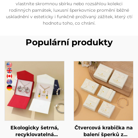
vlastníte skromnou sbírku nebo rozsáhlou kolekci
rodinných památek, luxusní šperkovnice promění běžné
uskladnění v esteticky i funkčně prožívaný zážitek, který ctí
hodnotu toho, co chrání.
Populární produkty
Ekologicky šetrná,
Čtvercová krabička na
recyklovatelná
balení šperků z