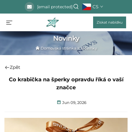
CS
[email protected]
Získat nabídku
Novinky
Domovská stránka
>
Novinky
Zpět
Co krabička na šperky opravdu říká o vaší
značce
Jun 09, 2026