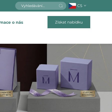
CS
Získat nabídku
rmace o nás