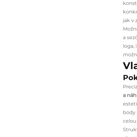
konst
konkr
jak v
Možno
a sez
loga,
možno
Vl
Pok
Preci
a náh
estet
body 
celou
Struk