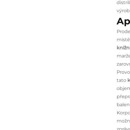
distr
výrob
Ap
Prode
místě
knižn
marže
zarov
Provo
tato
k
objem
přepr
balení
Korpo
možno
zpráv