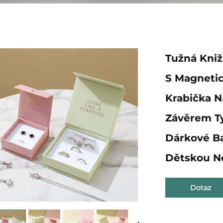
Tužná Kniž
S Magneti
Krabička N
Závěrem Ty
Dárkové B
Dětskou N
Dotaz