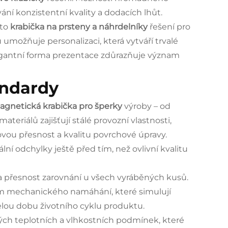
ání konzistentní kvality a dodacích lhůt.
oto
krabička na prsteny a náhrdelníky
řešení pro
umožňuje personalizaci, která vytváří trvalé
gantní forma prezentace zdůrazňuje význam
andardy
agnetická krabička pro šperky
výroby – od
teriálů zajišťují stálé provozní vlastnosti,
vou přesnost a kvalitu povrchové úpravy.
ní odchylky ještě před tím, než ovlivní kvalitu
a přesnost zarovnání u všech vyráběných kusů.
m mechanického namáhání, které simulují
elou dobu životního cyklu produktu.
ných teplotních a vlhkostních podmínek, které