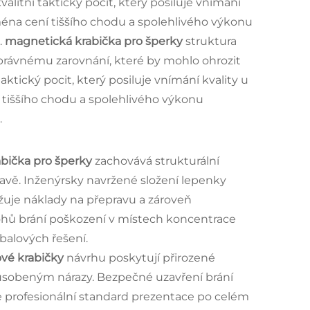
litní taktický pocit, který posiluje vnímání
jména cení tiššího chodu a spolehlivého výkonu
.
magnetická krabička pro šperky
struktura
správnému zarovnání, které by mohlo ohrozit
ktický pocit, který posiluje vnímání kvality u
í tiššího chodu a spolehlivého výkonu
.
bička pro šperky
zachovává strukturální
avě. Inženýrsky navržené složení lepenky
žuje náklady na přepravu a zároveň
ohů brání poškození v místech koncentrace
balových řešení.
ové krabičky
návrhu poskytují přirozené
ůsobeným nárazy. Bezpečné uzavření brání
profesionální standard prezentace po celém