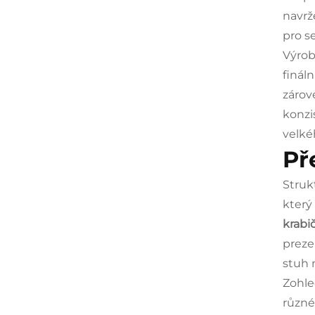
navrž
pro s
Výrob
finál
zárov
konzi
velké
Př
Struk
který
krabi
preze
stuh 
Zohle
různé