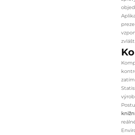
objed
Aplik
preze
vzpom
zvlášt
Ko
Kompl
kontr
zatím
Stati
výrob
Postu
knižn
reáln
Envir