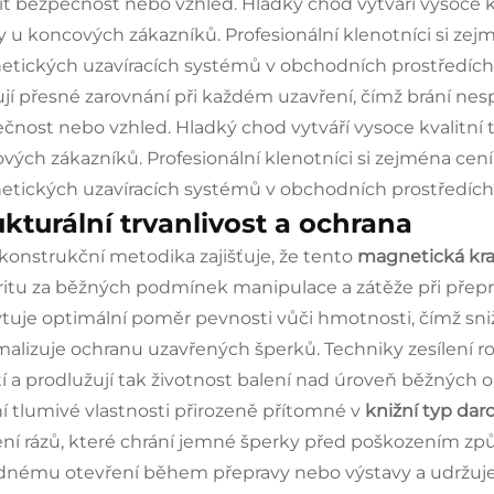
it bezpečnost nebo vzhled. Hladký chod vytváří vysoce kva
ty u koncových zákazníků. Profesionální klenotníci si ze
tických uzavíracích systémů v obchodních prostředích
ťují přesné zarovnání při každém uzavření, čímž brání ne
čnost nebo vzhled. Hladký chod vytváří vysoce kvalitní ta
vých zákazníků. Profesionální klenotníci si zejména cen
tických uzavíracích systémů v obchodních prostředích
ukturální trvanlivost a ochrana
konstrukční metodika zajišťuje, že tento
magnetická kra
ritu za běžných podmínek manipulace a zátěže při přepr
tuje optimální poměr pevnosti vůči hmotnosti, čímž sni
alizuje ochranu uzavřených šperků. Techniky zesílení r
í a prodlužují tak životnost balení nad úroveň běžných o
ní tlumivé vlastnosti přirozeně přítomné v
knižní typ dar
ní rázů, které chrání jemné šperky před poškozením zp
nému otevření během přepravy nebo výstavy a udržuje 