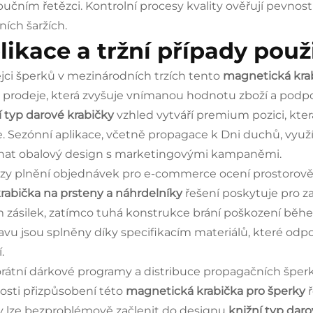
ibučním řetězci. Kontrolní procesy kvality ověřují pevnos
ních šaržích.
likace a tržní případy použi
jci šperků v mezinárodních trzích tento
magnetická kra
 prodeje, která zvyšuje vnímanou hodnotu zboží a podpo
í typ darové krabičky
vzhled vytváří premium pozici, kte
. Sezónní aplikace, včetně propagace k Dni duchů, využí
nat obalový design s marketingovými kampaněmi.
zy plnění objednávek pro e-commerce ocení prostorově 
rabička na prsteny a náhrdelníky
řešení poskytuje pro z
 zásilek, zatímco tuhá konstrukce brání poškození běh
avu jsou splněny díky specifikacím materiálů, které od
.
rátní dárkové programy a distribuce propagačních šperků 
sti přizpůsobení této
magnetická krabička pro šperky
y lze bezproblémově začlenit do designu
knižní typ dar