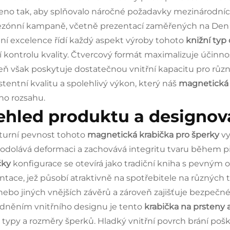
eno tak, aby splňovalo náročné požadavky mezinárodních 
ezónní kampaně, včetně prezentací zaměřených na Den 
ní excelence řídí každý aspekt výroby tohoto
knižní typ
ní kontrolu kvality. Čtvercový formát maximalizuje účinno
eň však poskytuje dostatečnou vnitřní kapacitu pro různé
stentní kvalitu a spolehlivý výkon, který náš
magnetická 
ho rozsahu.
ehled produktu a designov
turní pevnost tohoto
magnetická krabička pro šperky
vy
 odolává deformaci a zachovává integritu tvaru během p
čky
konfigurace se otevírá jako tradiční kniha s pevným o
ntace, jež působí atraktivně na spotřebitele na různých 
nebo jiných vnějších závěrů a zároveň zajišťuje bezpečn
dněním vnitřního designu je tento
krabička na prsteny 
 typy a rozměry šperků. Hladký vnitřní povrch brání pošk