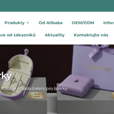
Produkty
Od Alibaba
OEM/ODM
Info
nce od zákazníků
Aktuality
Kontaktujte nás
rky
 Krabice
>
Sada balení pro šperky