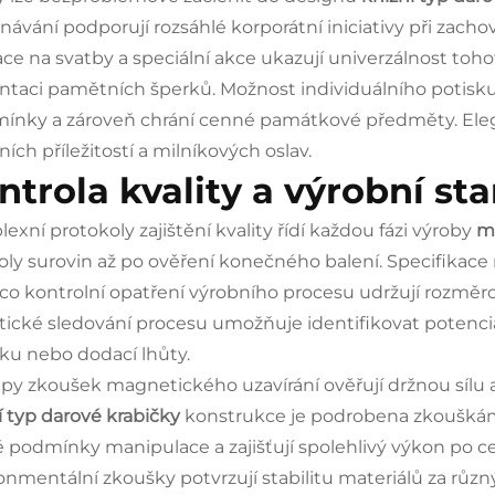
návání podporují rozsáhlé korporátní iniciativy při zachov
ace na svatby a speciální akce ukazují univerzálnost toh
ntaci pamětních šperků. Možnost individuálního potisku 
ínky a zároveň chrání cenné památkové předměty. Ele
ních příležitostí a milníkových oslav.
ntrola kvality a výrobní st
exní protokoly zajištění kvality řídí každou fázi výroby
m
oly surovin až po ověření konečného balení. Specifikace ma
co kontrolní opatření výrobního procesu udržují rozměro
stické sledování procesu umožňuje identifikovat potenciál
ku nebo dodací lhůty.
py zkoušek magnetického uzavírání ověřují držnou sílu 
í typ darové krabičky
konstrukce je podrobena zkoušká
é podmínky manipulace a zajišťují spolehlivý výkon po c
onmentální zkoušky potvrzují stabilitu materiálů za růz