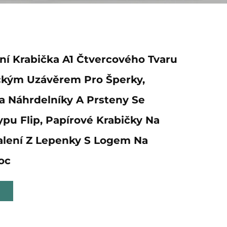
ní Krabička A1 Čtvercového Tvaru
ckým Uzávěrem Pro Šperky,
a Náhrdelníky A Prsteny Se
pu Flip, Papírové Krabičky Na
alení Z Lepenky S Logem Na
oc