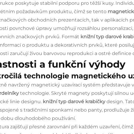
rukce poskytuje stabilní podporu pro těžší kusy. Individu
étním požadavkům produktu, čímž se tento
magnetická
 značkových obchodních prezentacích, tak v aplikacích pr
sti povrchové úpravy umožňují rozsáhlou personalizaci,
ónních značkových prvků. Formát
knižní typ darové kra
 informací o produktu a dekorativních prvků, které posilu
sti zaručují živou barvovou reprodukci a ostré definice
astnosti a funkční výhody
ročilá technologie magnetického uz
zně navržený magnetický uzavírací systém představuje 
rdelníky
technologie. Skryté magnety poskytují silnou ud
ické linie designu.
knižní typ darové krabičky
design. Tat
spojené s tradičními sponkami nebo panty, prodlužuje ž
 dobu dlouhodobého používání.
tura zajišťují přesné zarovnání při každém uzavření, čí