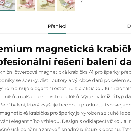
Přehled
D
emium magnetická krabičk
ofesionální řešení balení d
 knižní čtvercová magnetická krabička A1 pro šperky před
dníky se šperky, distributory a výrobce darů po celém sv
ky
kombinuje elegantní estetiku s praktickou funkcional
elníků a dalších cenných doplňků. Výrazný
knižní typ d
vření balení, který zvyšuje hodnotu produktu i spokojeno
magnetická krabička pro šperky
je vyrobena z tuhé lepe
vání elegantního vzhledu. Design s odklápěcí víčkou 
čné uskladnění a zároveň snadný přístup k obsahu. Tat