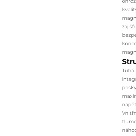
ohroz
kvali
magne
zajiš
bezpe
konco
magne
Str
Tuhá 
integ
posky
maxim
napět
Vnitř
tlume
náhod