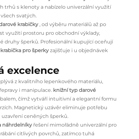
trhů s klenoty a nabízelo univerzální využití
všech svatých.
 darové krabičky
, od výběru materiálů až po
st využití prostoru pro obchodní výklady,
 druhy šperků. Profesionální kupující oceňují
krabička pro šperky
zajišťuje i u objednávek
á excelence
plývá z kvalitního lepenkového materiálu,
řepravy i manipulace.
knižní typ darové
balem, čímž vytváří intuitivní a elegantní formu
trzích. Magnetický uzávěr eliminuje potřebu
é uzavření ceněných šperků.
a náhrdelníky
řešení mimořádně univerzální pro
rábání citlivých povrchů, zatímco tuhá