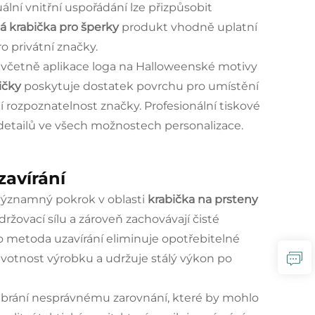
ální vnitřní uspořádání lze přizpůsobit
 krabička pro šperky
produkt vhodně uplatní
o privátní značky.
 včetně aplikace loga na Halloweenské motivy
bičky
poskytuje dostatek povrchu pro umístění
jí rozpoznatelnost značky. Profesionální tiskové
 detailů ve všech možnostech personalizace.
avírání
významný pokrok v oblasti
krabička na prsteny
ržovací sílu a zároveň zachovávají čisté
o metoda uzavírání eliminuje opotřebitelné
ivotnost výrobku a udržuje stálý výkon po
mž brání nesprávnému zarovnání, které by mohlo