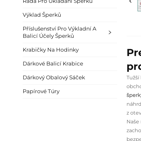
Řada Pro Ukládání Šperků
Výklad Šperků
Příslušenství Pro Výkladní A
Balicí Účely Šperků
Pr
Krabičky Na Hodinky
pr
Dárkové Balicí Krabice
Dárkový Obalový Sáček
Tužší
obcho
Papírové Túry
šper
náhrd
z ote
Naše
zacho
bezpe