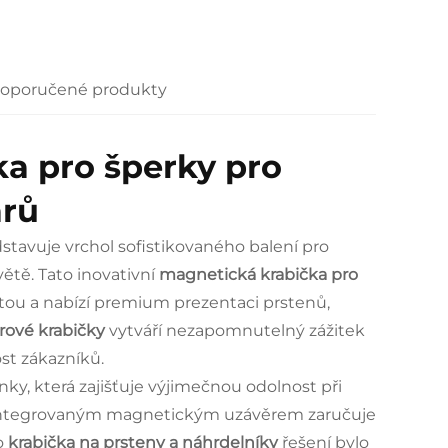
oporučené produkty
a pro šperky pro
arů
stavuje vrchol sofistikovaného balení pro
ětě. Tato inovativní
magnetická krabička pro
itou a nabízí premium prezentaci prstenů,
arové krabičky
vytváří nezapomnutelný zážitek
st zákazníků.
nky, která zajišťuje výjimečnou odolnost při
a integrovaným magnetickým uzávěrem zaručuje
o
krabička na prsteny a náhrdelníky
řešení bylo