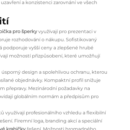
t uzavření a konzistenci zarovnání ve všech
tí
bička pro šperky
využívají pro prezentaci v
ruje rozhodování o nákupu. Sofistikovaný
rá podporuje vyšší ceny a zlepšené hrubé
vají možností přizpůsobení, které umožňují
úsporný design a spolehlivou ochranu, kterou
asílané objednávky. Kompaktní profil snižuje
em přepravy. Mezinárodní požadavky na
povídají globálním normám a předpisům pro
využívají profesionálního vzhledu a flexibilní
řešení. Firemní loga, branding akcí a speciální
ové krabičky
řešení. Možnosti hromadného