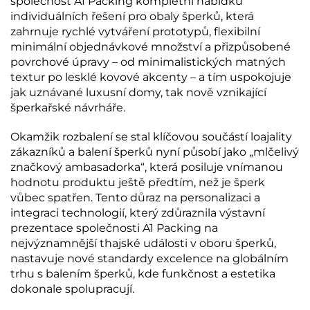
společnost A1 Packing kompletní nabídku
individuálních řešení pro obaly šperků, která
zahrnuje rychlé vytváření prototypů, flexibilní
minimální objednávkové množství a přizpůsobené
povrchové úpravy – od minimalistických matných
textur po lesklé kovové akcenty – a tím uspokojuje
jak uznávané luxusní domy, tak nově vznikající
šperkařské návrháře.
Okamžik rozbalení se stal klíčovou součástí loajality
zákazníků a balení šperků nyní působí jako „mlčelivý
značkový ambasadorka“, která posiluje vnímanou
hodnotu produktu ještě předtím, než je šperk
vůbec spatřen. Tento důraz na personalizaci a
integraci technologií, který zdůraznila výstavní
prezentace společnosti A1 Packing na
nejvýznamnější thajské události v oboru šperků,
nastavuje nové standardy excelence na globálním
trhu s balením šperků, kde funkčnost a estetika
dokonale spolupracují.