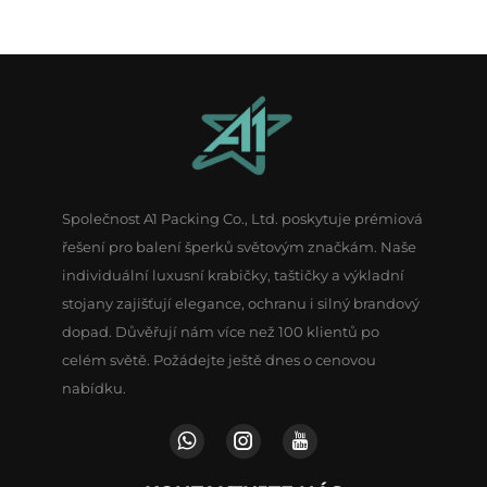
Společnost A1 Packing Co., Ltd. poskytuje prémiová
řešení pro balení šperků světovým značkám. Naše
individuální luxusní krabičky, taštičky a výkladní
stojany zajišťují elegance, ochranu i silný brandový
dopad. Důvěřují nám více než 100 klientů po
celém světě. Požádejte ještě dnes o cenovou
nabídku.