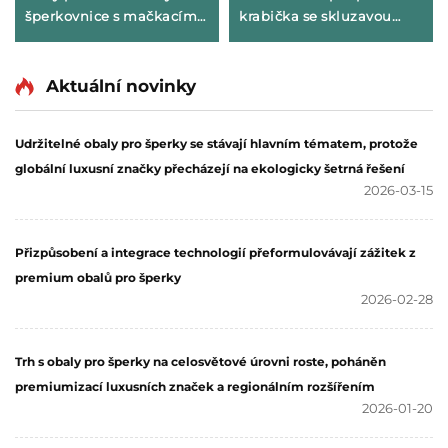
šperkovnice s mačkacím
krabička se skluzavou
magnetickým víkem a
zásuvkou, vysoce kvalitní
stužkou – luxusní balení
tuhá lepenková krabička
pro šperky (prsteny,
na ozdoby pro luxusní
Aktuální novinky
hodinky, náušnice,
náhrdelníky a prsteny,
řetízky), dárková krabička
podpisová krabička na
Udržitelné obaly pro šperky se stávají hlavním tématem, protože
s logem.
šperky
globální luxusní značky přecházejí na ekologicky šetrná řešení
2026-03-15
Přizpůsobení a integrace technologií přeformulovávají zážitek z
premium obalů pro šperky
2026-02-28
Trh s obaly pro šperky na celosvětové úrovni roste, poháněn
premiumizací luxusních značek a regionálním rozšířením
2026-01-20