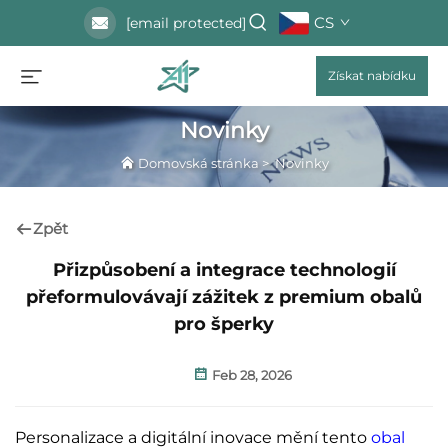
CS
[email protected]
Získat nabídku
Novinky
Domovská stránka
>
Novinky
Zpět
Přizpůsobení a integrace technologií
přeformulovávají zážitek z premium obalů
pro šperky
Feb 28, 2026
Personalizace a digitální inovace mění tento
obal