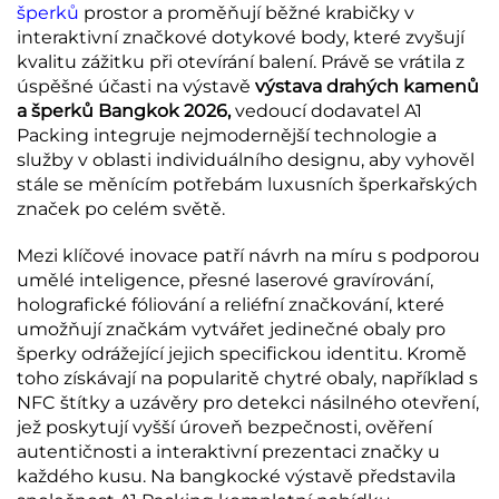
šperků
prostor a proměňují běžné krabičky v
interaktivní značkové dotykové body, které zvyšují
kvalitu zážitku při otevírání balení. Právě se vrátila z
úspěšné účasti na výstavě
výstava drahých kamenů
a šperků Bangkok 2026,
vedoucí dodavatel A1
Packing integruje nejmodernější technologie a
služby v oblasti individuálního designu, aby vyhověl
stále se měnícím potřebám luxusních šperkařských
značek po celém světě.
Mezi klíčové inovace patří návrh na míru s podporou
umělé inteligence, přesné laserové gravírování,
holografické fóliování a reliéfní značkování, které
umožňují značkám vytvářet jedinečné obaly pro
šperky odrážející jejich specifickou identitu. Kromě
toho získávají na popularitě chytré obaly, například s
NFC štítky a uzávěry pro detekci násilného otevření,
jež poskytují vyšší úroveň bezpečnosti, ověření
autentičnosti a interaktivní prezentaci značky u
každého kusu. Na bangkocké výstavě představila