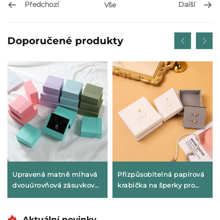
Předchozí
Další
Vše
Doporučené produkty
Upravená matně mlhavá
Přizpůsobitelná papírová
dvouúrovňová zásuvková
krabička na šperky pro
trezorová krabička s
prsteny, náušnice,
geometrickým designem
náramky a náhrdelníky s
z lepenky pro exkluzivní
tiskem v barevném
Aktuální novinky