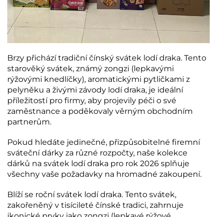
Brzy přichází tradiční čínský svátek lodí draka. Tento
starověký svátek, známý zongzi (lepkavými
rýžovými knedlíčky), aromatickými pytličkami z
pelyněku a živými závody lodí draka, je ideální
příležitostí pro firmy, aby projevily péči o své
zaměstnance a poděkovaly věrným obchodním
partnerům.
Pokud hledáte jedinečné, přizpůsobitelné firemní
sváteční dárky za různé rozpočty, naše kolekce
dárků na svátek lodí draka pro rok 2026 splňuje
všechny vaše požadavky na hromadné zakoupení.
Blíží se roční svátek lodí draka. Tento svátek,
zakořeněný v tisícileté čínské tradici, zahrnuje
ikonické prvky jako zongzi (lepkavé rýžové