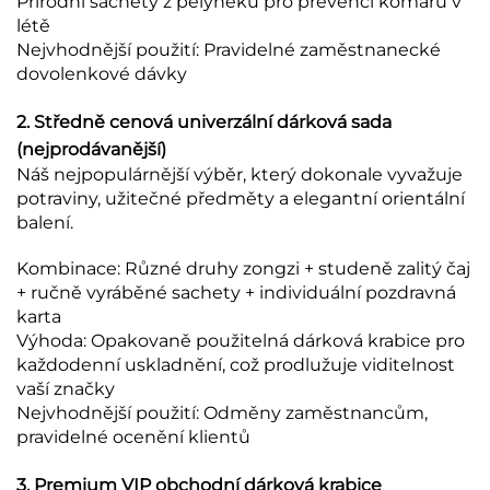
Přírodní sachety z pelyněku pro prevenci komárů v
létě
Nejvhodnější použití: Pravidelné zaměstnanecké
dovolenkové dávky
2. Středně cenová univerzální dárková sada
(nejprodávanější)
Náš nejpopulárnější výběr, který dokonale vyvažuje
potraviny, užitečné předměty a elegantní orientální
balení.
Kombinace: Různé druhy zongzi + studeně zalitý čaj
+ ručně vyráběné sachety + individuální pozdravná
karta
Výhoda: Opakovaně použitelná dárková krabice pro
každodenní uskladnění, což prodlužuje viditelnost
vaší značky
Nejvhodnější použití: Odměny zaměstnancům,
pravidelné ocenění klientů
3. Premium VIP obchodní dárková krabice