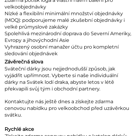
Zdarma potisk loga a vlastní návrh balení pro
velkoobjednávky
Nízké a flexibilní minimální množství objednávky
(MOQ): podporujeme malé zkušební objednávky i
velké průmyslové zakázky
Spolehlivá mezinárodní doprava do Severní Ameriky,
Evropy a jihovýchodní Asie
Vyhrazený osobní manažer účtu pro kompletní
sledování objednávek
Závěrečná slova
Sváteční dárky jsou nejjednodušší způsob, jak
vyjádřit upřímnost. Vyberte si naše individuální
dárky na Svátek lodí draka, abyste letos v létě
překvapili svůj tým i obchodní partnery.
Kontaktujte nás ještě dnes a získejte zdarma
cenovou nabídku pro velkoobchod před uzávěrkou
svátku.
Rychlé akce