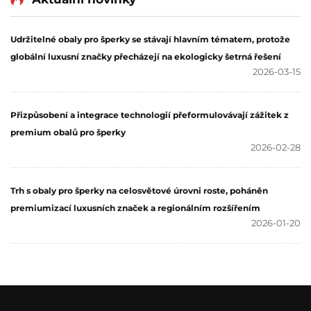
značku šperků –
systému CMYK nebo
avantgardní identitní
Pantone a reliéfním nebo
Udržitelné obaly pro šperky se stávají hlavním tématem, protože
krabička.
prohlubňovým potiskem
globální luxusní značky přecházejí na ekologicky šetrná řešení
loga
2026-03-15
Přizpůsobení a integrace technologií přeformulovávají zážitek z
premium obalů pro šperky
2026-02-28
Trh s obaly pro šperky na celosvětové úrovni roste, poháněn
premiumizací luxusních značek a regionálním rozšířením
2026-01-20