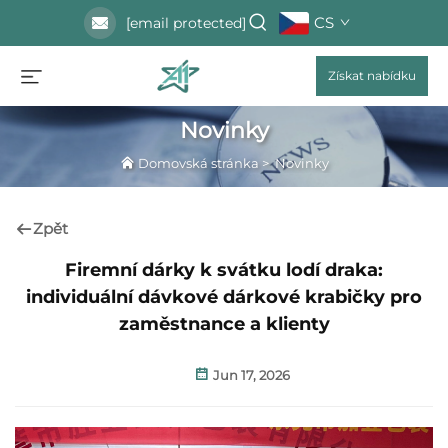
CS
[email protected]
Získat nabídku
Novinky
Domovská stránka
>
Novinky
Zpět
Firemní dárky k svátku lodí draka:
individuální dávkové dárkové krabičky pro
zaměstnance a klienty
Jun 17, 2026