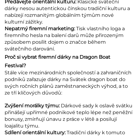
Předávejte orientální kulturu:
Klasické sváteční
dárky nesou autentickou čínskou tradiční kulturu a
nabízejí rozmanitým globálním týmům nové
kulturní zážitky.
Nepatrný firemní marketing:
Tisk vlastního loga a
firemního hesla na balení darů může přirozeným
způsobem posílit dojem o značce během
svátečního darování.
Proč si vybrat firemní dárky na Dragon Boat
Festival?
Stále více mezinárodních společností a zahraničních
podniků zařazuje dárky na Svátek dragon boat do
svých ročních plánů zaměstnaneckých výhod, a to
ze tří klíčových důvodů:
Zvýšení morálky týmu:
Dárkové sady k oslavě svátku
přinášejí upřímné podnikové teplo lépe než peněžní
bonusy, zmírňují únavu z práce v létě a posilují
loajalitu týmu.
Sdílení orientální kultury:
Tradiční dárky k tomuto