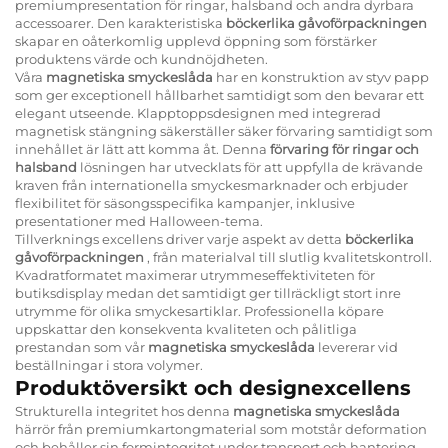
premiumpresentation för ringar, halsband och andra dyrbara
accessoarer. Den karakteristiska
böckerlika gåvoförpackningen
skapar en oåterkomlig upplevd öppning som förstärker
produktens värde och kundnöjdheten.
Våra
magnetiska smyckeslåda
har en konstruktion av styv papp
som ger exceptionell hållbarhet samtidigt som den bevarar ett
elegant utseende. Klapptoppsdesignen med integrerad
magnetisk stängning säkerställer säker förvaring samtidigt som
innehållet är lätt att komma åt. Denna
förvaring för ringar och
halsband
lösningen har utvecklats för att uppfylla de krävande
kraven från internationella smyckesmarknader och erbjuder
flexibilitet för säsongsspecifika kampanjer, inklusive
presentationer med Halloween-tema.
Tillverknings excellens driver varje aspekt av detta
böckerlika
gåvoförpackningen
, från materialval till slutlig kvalitetskontroll.
Kvadratformatet maximerar utrymmeseffektiviteten för
butiksdisplay medan det samtidigt ger tillräckligt stort inre
utrymme för olika smyckesartiklar. Professionella köpare
uppskattar den konsekventa kvaliteten och pålitliga
prestandan som vår
magnetiska smyckeslåda
levererar vid
beställningar i stora volymer.
Produktöversikt och designexcellens
Strukturella integritet hos denna
magnetiska smyckeslåda
härrör från premiumkartongmaterial som motstår deformation
och behåller sin formintegritet under transport och hantering.