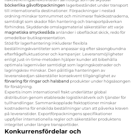
böckerlika gåvoförpackningen
lagerbeståndet under transport
till internationella destinationer. Förpackningar i nestad
ordning minskar tomrummet och minimerar fraktkostnaderna,
samtidigt som skador från hantering och transportpåverkan
förhindras. Skyddande omslagsmaterial säkerställer att varje
magnetiska smyckeslåda
anländer i obefläckat skick, redo för
omedelbar butikspresentation.
Stöd för lagerhantering inkluderar flexibla
beställningskvantiteter som anpassar sig efter säsongbundna
efterfrågefluktuationer och kampanjer. Leveransmöjligheter
enligt just-in-time-metoden hjälper kunder att bibehålla
optimala lagernivåer samtidigt som lagringskostnader och
lagringskrav minskar. Den pålitliga hanteringen av
leveranskedjan säkerställer konsekvent tillgänglighet av
förvaring för ringar och halsband
produkter under högsäsongen
för försäljning.
Expertis inom internationell frakt underlättar global
distribution genom etablerade logistiknätverk och tjänster för
tullhandlingar. Sammankopplade fraktoptioner minskar
kostnaderna för enskilda beställningar utan att påverka kraven
på leveranstider. Exportförpackningens specifikationer
uppfyller internationella regler och säkerställer produktens
integritet under längre transporttider.
Konkurrensfördelar och