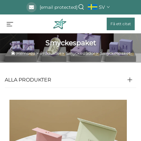
SV
[email protected]
Få ett citat
Smyckespaket
Hemsida
>
Produkter
>
Smyckeslådor
>
Smyckespaket
ALLA PRODUKTER