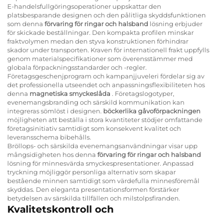
E-handelsfullgöringsoperationer uppskattar den
platsbesparande designen och den pålitliga skyddsfunktionen
som denna
förvaring för ringar och halsband
lösning erbjuder
för skickade beställningar. Den kompakta profilen minskar
fraktvolymen medan den styva konstruktionen förhindrar
skador under transporten. Kraven för internationell frakt uppfylls
genom materialspecifikationer som överensstämmer med
globala förpackningsstandarder och -regler.
Företagsgeschenjprogram och kampanjjuveleri fördelar sig av
det professionella utseendet och anpassningsflexibiliteten hos
denna
magnetiska smyckeslåda
. Företagslogotyper,
evenemangsbranding och särskild kommunikation kan
integreras sömlöst i designen.
böckerlika gåvoförpackningen
möjligheten att beställa i stora kvantiteter stödjer omfattande
företagsinitiativ samtidigt som konsekvent kvalitet och
leveransschema bibehålls.
Bröllops- och särskilda evenemangsanvändningar visar upp
mångsidigheten hos denna
förvaring för ringar och halsband
lösning för minnesvärda smyckespresentationer. Anpassad
tryckning möjliggör personliga alternativ som skapar
bestående minnen samtidigt som värdefulla minnesföremål
skyddas. Den eleganta presentationsformen förstärker
betydelsen av särskilda tillfällen och milstolpsfiranden.
Kvalitetskontroll och