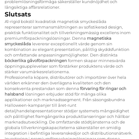
problemlösningsförmåga säkerställer kundnöjdhet och
långsiktiga affärsrelationer.
Slutsats
A1-rigid bokstil kvadratisk magnetisk smyckeslåda
representerar sammansmältningen av sofistikerad design,
praktisk funktionalitet och tillverkningsmässig excellens inom
premiumförpackningslösningar. Denna
magnetiska
smyckeslåda
levererar exceptionellt värde genom sin
kombination av elegant presentation, pålitlig skyddsfunktion
och omfattande anpassningsmöjligheter. Den distinkta
böckerlika gåvoförpackningen
formen skapar minnesvärda
öppningsupplevelser som förstärker produktens värde och
stärker varumärkesrelationerna.
Professionella köpare, distributörer och importörer över hela
världen erkänner den överlägsna kvaliteten och den
konsekventa prestandan som denna
förvaring för ringar och
halsband
lösningen erbjuder stöd för många olika
applikationer och marknadssegment. Från säsongsbundna
Halloween-kampanjer till året-runt
detaljhandelspresentationer stödjer systemets mångsidighet
och pålitlighet framgångsrika produktlanseringar och hållbar
marknadsutveckling. De omfattande stödtjänsterna och de
globala tillverkningskapaciteterna säkerställer en smidig
integration i befintliga leveranskedjor och distributionsnätverk.
Investering i premiumförpackningslösningar som denna