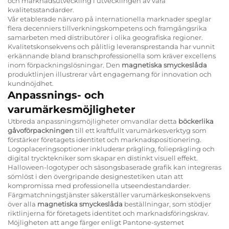
och marknadsutveckling i utvecklingen av våra
kvalitetsstandarder.
Vår etablerade närvaro på internationella marknader speglar
flera decenniers tillverkningskompetens och framgångsrika
samarbeten med distributörer i olika geografiska regioner.
Kvalitetskonsekvens och pålitlig leveransprestanda har vunnit
erkännande bland branschprofessionella som kräver excellens
inom förpackningslösningar. Den
magnetiska smyckeslåda
produktlinjen illustrerar vårt engagemang för innovation och
kundnöjdhet.
Anpassnings- och
varumärkesmöjligheter
Utbreda anpassningsmöjligheter omvandlar detta
böckerlika
gåvoförpackningen
till ett kraftfullt varumärkesverktyg som
förstärker företagets identitet och marknadspositionering.
Logoplaceringsoptioner inkluderar prägling, folieprägling och
digital trycktekniker som skapar en distinkt visuell effekt.
Halloween-logotyper och säsongsbaserade grafik kan integreras
sömlöst i den övergripande designestetiken utan att
kompromissa med professionella utseendestandarder.
Färgmatchningstjänster säkerställer varumärkeskonsekvens
över alla
magnetiska smyckeslåda
beställningar, som stödjer
riktlinjerna för företagets identitet och marknadsföringskrav.
Möjligheten att ange färger enligt Pantone-systemet