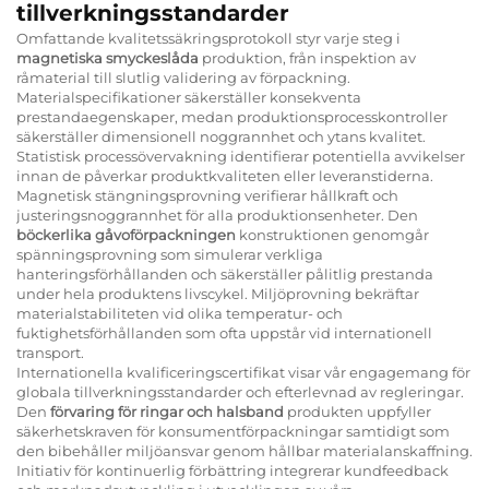
tillverkningsstandarder
Omfattande kvalitetssäkringsprotokoll styr varje steg i
magnetiska smyckeslåda
produktion, från inspektion av
råmaterial till slutlig validering av förpackning.
Materialspecifikationer säkerställer konsekventa
prestandaegenskaper, medan produktionsprocesskontroller
säkerställer dimensionell noggrannhet och ytans kvalitet.
Statistisk processövervakning identifierar potentiella avvikelser
innan de påverkar produktkvaliteten eller leveranstiderna.
Magnetisk stängningsprovning verifierar hållkraft och
justeringsnoggrannhet för alla produktionsenheter. Den
böckerlika gåvoförpackningen
konstruktionen genomgår
spänningsprovning som simulerar verkliga
hanteringsförhållanden och säkerställer pålitlig prestanda
under hela produktens livscykel. Miljöprovning bekräftar
materialstabiliteten vid olika temperatur- och
fuktighetsförhållanden som ofta uppstår vid internationell
transport.
Internationella kvalificeringscertifikat visar vår engagemang för
globala tillverkningsstandarder och efterlevnad av regleringar.
Den
förvaring för ringar och halsband
produkten uppfyller
säkerhetskraven för konsumentförpackningar samtidigt som
den bibehåller miljöansvar genom hållbar materialanskaffning.
Initiativ för kontinuerlig förbättring integrerar kundfeedback