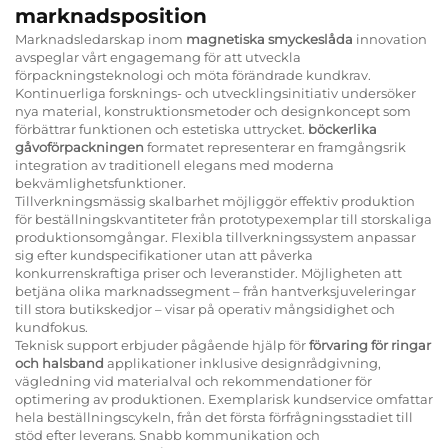
marknadsposition
Marknadsledarskap inom
magnetiska smyckeslåda
innovation
avspeglar vårt engagemang för att utveckla
förpackningsteknologi och möta förändrade kundkrav.
Kontinuerliga forsknings- och utvecklingsinitiativ undersöker
nya material, konstruktionsmetoder och designkoncept som
förbättrar funktionen och estetiska uttrycket.
böckerlika
gåvoförpackningen
formatet representerar en framgångsrik
integration av traditionell elegans med moderna
bekvämlighetsfunktioner.
Tillverkningsmässig skalbarhet möjliggör effektiv produktion
för beställningskvantiteter från prototypexemplar till storskaliga
produktionsomgångar. Flexibla tillverkningssystem anpassar
sig efter kundspecifikationer utan att påverka
konkurrenskraftiga priser och leveranstider. Möjligheten att
betjäna olika marknadssegment – från hantverksjuveleringar
till stora butikskedjor – visar på operativ mångsidighet och
kundfokus.
Teknisk support erbjuder pågående hjälp för
förvaring för ringar
och halsband
applikationer inklusive designrådgivning,
vägledning vid materialval och rekommendationer för
optimering av produktionen. Exemplarisk kundservice omfattar
hela beställningscykeln, från det första förfrågningsstadiet till
stöd efter leverans. Snabb kommunikation och