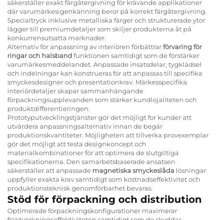
säkerställer exakt färgåtergivning för krävande applikationer
där varumärkesigenkänning beror på korrekt färgåtergivning.
Specialtryck inklusive metalliska färger och strukturerade ytor
lägger till premiumdetaljer som skiljer produkterna åt på
konkurrensutsatta marknader.
Alternativ för anpassning av interiören förbättrar
förvaring för
ringar och halsband
funktionen samtidigt som de förstärker
varumärkesmeddelandet. Anpassade insatsdelar, tygklädsel
och indelningar kan konstrueras för att anpassas till specifika
smyckesdesigner och presentationkrav. Märkesspecifika
interiördetaljer skapar sammanhängande
förpackningsupplevanden som stärker kundlojaliteten och
produktdifferentieringen.
Prototyputvecklingstjänster gör det möjligt for kunder att
utvärdera anpassningsalternativ innan de begär
produktionskvantiteter. Möjligheten att tillverka provexemplar
gör det möjligt att testa designkoncept och
materialkombinationer för att optimera de slutgiltiga
specifikationerna. Den samarbetsbaserade ansatsen
säkerställer att anpassade
magnetiska smyckeslåda
lösningar
uppfyller exakta krav samtidigt som kostnadseffektivitet och
produktionsteknisk genomförbarhet bevaras.
Stöd för förpackning och distribution
Optimerade förpackningskonfigurationer maximerar
fraktverkningseffektiviteten samtidigt som de skyddar