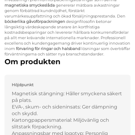
magnetiska smyckeslåda
genererar mätbara avkastningar
genom förbättrad kundnöjdhet, förstärkt
varumärkesuppfattning och ökad försäljningsprestanda. Den
böckerlika gåvoförpackningen
designfilosofin betonar
långsiktig värdeskapande snarare än kortfristiga
kostnadsbesparingar och levererar hållbara konkurrensfördelar
på allt mer krävande internationella marknader. Professionell
excellens och kundengagemang driver kontinuerlig innovation
inom
förvaring för ringar och halsband
lösningar som överträffar
förväntningarna och sätter nya branschstandarder.
Om produkten
Höjdpunkt
Magnetisk stängning: Håller smyckena säkert
på plats.
EVA-, skum- och sideninsats: Ger dämpning
och skydd.
Kartongpappersmaterial: Miljövänlig och
slitstark förpackning.
Anpassningsbar med logotyp: Personlig