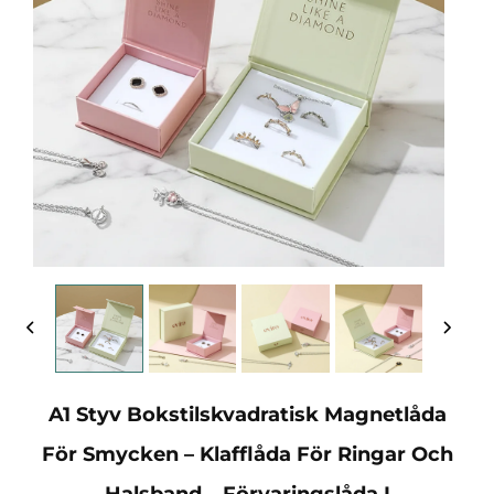
A1 Styv Bokstilskvadratisk Magnetlåda
För Smycken – Klafflåda För Ringar Och
Halsband – Förvaringslåda I