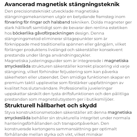
Avancerad magnetisk stängningsteknik
Den precisionstekniskt utvecklade magnetiska
stängningsmekanismen utgör en betydande framsteg inom
förvaring för ringar och halsband
tekniken. Dolda magneter ger
stark hållkraft samtidigt som de bevarar den renlina estetiken
hos
böckerlika gåvoförpackningen
design. Denna
stängningsmetod eliminerar slitagepunkter som är
förknippade med traditionella spännen eller gångjärn, vilket
förlänger produktens livslängd och säkerställer konsekvent
prestanda under långa användningscykler.
Magnetiska justeringsguider som är integrerade i
magnetiska
smyckeslåda
strukturen säkerställer korrekt placering vid varje
stängning, vilket förhindrar feljustering som kan påverka
säkerheten eller utseendet. Den smidiga funktionen skapar en
premium taktil upplevelse som förstärker uppfattningen av
kvalitet hos slutanvändare. Professionella juveleringar
uppskattar särskilt den tysta driftsfunktionen och den pålitliga
prestandan som magnetslutsystem ger i butiksmiljöer.
Strukturell hållbarhet och skydd
Styva konstruktionsmetoden säkerställer att denna
magnetiska
smyckeslåda
behåller sin strukturella integritet under normala
hanteringsförhållanden och transportpåverkan. Den
konstruerade kartongens sammansättning ger optimalt
förhållande mellan styrka och vikt, vilket minskar