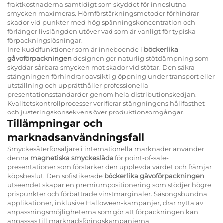
fraktkostnaderna samtidigt som skyddet för inneslutna
smycken maximeras. Hörnförstärkningsmetoder förhindrar
skador vid punkter med hög spänningskoncentration och
förlänger livslängden utöver vad som är vanligt för typiska
förpackningslösningar.
Inre kuddfunktioner som är inneboende i
böckerlika
gåvoförpackningen
designen ger naturlig stötdämpning som
skyddar sårbara smycken mot skador vid stötar. Den säkra
stängningen förhindrar oavsiktlig öppning under transport eller
utställning och upprätthåller professionella
presentationsstandarder genom hela distributionskedjan.
Kvalitetskontrollprocesser verifierar stängningens hållfasthet
och justeringskonsekvens över produktionsomgångar.
Tillämpningar och
marknadsanvändningsfall
Smyckesåterförsäljare i internationella marknader använder
denna
magnetiska smyckeslåda
för point-of-sale-
presentationer som förstärker den upplevda värdet och främjar
köpsbeslut. Den sofistikerade
böckerlika gåvoförpackningen
utseendet skapar en premiumpositionering som stödjer högre
prispunkter och förbättrade vinstmarginaler. Säsongsbundna
applikationer, inklusive Halloween-kampanjer, drar nytta av
anpassningsmöjligheterna som gör att förpackningen kan
anpassas till marknadsföringskampanjerna.