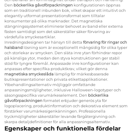
Den
böckerlika gåvoförpackningen
konfigurationen öppnas
som en traditionell inbunden bok, vilket skapar ett intuitivt och
elegantly utformat presentationsformat som tilltalar
konsumenter på olika marknader. Det magnetiska
stängningssystemet eliminerar behovet av band eller externa
fästen samtidigt som det säkerställer säker förvaring av
värdefulla smyckesartiklar.
Inredningsdesignen tar hänsyn till detta
förvaring för ringar och
halsband
lösning som är exceptionellt mångsidig för olika typer
och storlekar av smycken. Den släta inre ytan förhindrar repor
på känsliga ytor, medan den styva konstruktionen ger stabil
stöd för tyngre föremål. Anpassade inre konfigurationer kan
anpassas efter specifika produktkrav, vilket gör denna
magnetiska smyckeslåda
lämplig för märkesbaserade
butikspresentationer och privata etikettapplikationer.
Ytbehandlingsalternativ möjliggör omfattande
anpassningsmöjligheter, inklusive Halloween-logotyper och
säsongsspecifika varumärkeselement. Den
böckerlika
gåvoförpackningen
formatet erbjuder generös yta för
logoplacering, produktinformation och dekorativa element som
förstärker varumärkesigenkänningen. Professionella
tryckmöjligheter säkerställer levande färgåtergivning och
skarpa detaljdefinitioner för alla anpassningsalternativ.
Egenskaper och funktionella fördelar