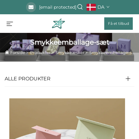
DA
[email protected]
Få et tilbud
Smykkeemballage-sæt
Forside
>
Produkter
>
Smykkeæsker
>
Smykkeemballage-sæt
ALLE PRODUKTER