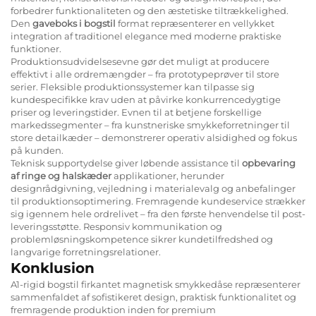
forbedrer funktionaliteten og den æstetiske tiltrækkelighed.
Den
gaveboks i bogstil
format repræsenterer en vellykket
integration af traditionel elegance med moderne praktiske
funktioner.
Produktionsudvidelsesevne gør det muligt at producere
effektivt i alle ordremængder – fra prototypeprøver til store
serier. Fleksible produktionssystemer kan tilpasse sig
kundespecifikke krav uden at påvirke konkurrencedygtige
priser og leveringstider. Evnen til at betjene forskellige
markedssegmenter – fra kunstneriske smykkeforretninger til
store detailkæder – demonstrerer operativ alsidighed og fokus
på kunden.
Teknisk supportydelse giver løbende assistance til
opbevaring
af ringe og halskæder
applikationer, herunder
designrådgivning, vejledning i materialevalg og anbefalinger
til produktionsoptimering. Fremragende kundeservice strækker
sig igennem hele ordrelivet – fra den første henvendelse til post-
leveringsstøtte. Responsiv kommunikation og
problemløsningskompetence sikrer kundetilfredshed og
langvarige forretningsrelationer.
Konklusion
A1-rigid bogstil firkantet magnetisk smykkedåse repræsenterer
sammenfaldet af sofistikeret design, praktisk funktionalitet og
fremragende produktion inden for premium