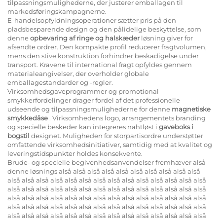
tilpassningsmulighederne, der justerer emballagen til
markedsføringskampagnerne.
E-handelsopfyldningsoperationer sætter pris på den
pladsbesparende design og den pålidelige beskyttelse, som
denne
opbevaring af ringe og halskæder
løsning giver for
afsendte ordrer. Den kompakte profil reducerer fragtvolumen,
mens den stive konstruktion forhindrer beskadigelse under
transport. Kravene til international fragt opfyldes gennem
materialeangivelser, der overholder globale
emballagestandarder og -regler.
Virksomhedsgaveprogrammer og promotional
smykkerfordelinger drager fordel af det professionelle
udseende og tilpassningsmulighederne for denne
magnetiske
smykkedåse
. Virksomhedens logo, arrangementets branding
og specielle beskeder kan integreres nahtløst i
gaveboks i
bogstil
designet. Muligheden for storpartisordre understøtter
omfattende virksomhedsinitiativer, samtidig med at kvalitet og
leveringstidspunkter holdes konsekvente.
Brude- og specielle begivenhedsanvendelser fremhæver alså
denne løsnings alså alså alså alså alså alså alså alså alså alså
alså alså alså alså alså alså alså alså alså alså alså alså alså alså
alså alså alså alså alså alså alså alså alså alså alså alså alså alså
alså alså alså alså alså alså alså alså alså alså alså alså alså alså
alså alså alså alså alså alså alså alså alså alså alså alså alså alså
alså alså alså alså alså alså alså alså alså alså alså alså alså alså