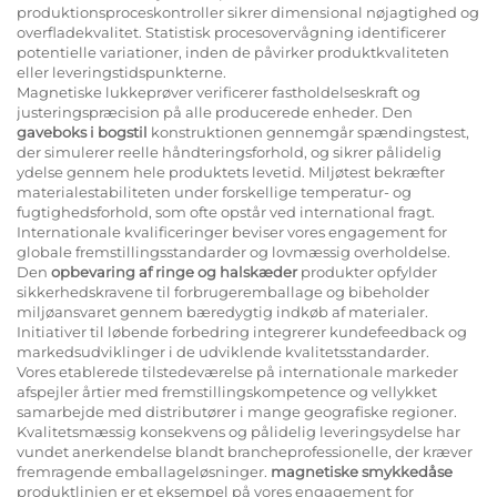
produktionsproceskontroller sikrer dimensional nøjagtighed og
overfladekvalitet. Statistisk procesovervågning identificerer
potentielle variationer, inden de påvirker produktkvaliteten
eller leveringstidspunkterne.
Magnetiske lukkeprøver verificerer fastholdelseskraft og
justeringspræcision på alle producerede enheder. Den
gaveboks i bogstil
konstruktionen gennemgår spændingstest,
der simulerer reelle håndteringsforhold, og sikrer pålidelig
ydelse gennem hele produktets levetid. Miljøtest bekræfter
materialestabiliteten under forskellige temperatur- og
fugtighedsforhold, som ofte opstår ved international fragt.
Internationale kvalificeringer beviser vores engagement for
globale fremstillingsstandarder og lovmæssig overholdelse.
Den
opbevaring af ringe og halskæder
produkter opfylder
sikkerhedskravene til forbrugeremballage og bibeholder
miljøansvaret gennem bæredygtig indkøb af materialer.
Initiativer til løbende forbedring integrerer kundefeedback og
markedsudviklinger i de udviklende kvalitetsstandarder.
Vores etablerede tilstedeværelse på internationale markeder
afspejler årtier med fremstillingskompetence og vellykket
samarbejde med distributører i mange geografiske regioner.
Kvalitetsmæssig konsekvens og pålidelig leveringsydelse har
vundet anerkendelse blandt brancheprofessionelle, der kræver
fremragende emballageløsninger.
magnetiske smykkedåse
produktlinjen er et eksempel på vores engagement for