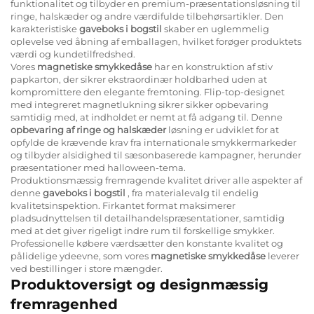
funktionalitet og tilbyder en premium-præsentationsløsning til
ringe, halskæder og andre værdifulde tilbehørsartikler. Den
karakteristiske
gaveboks i bogstil
skaber en uglemmelig
oplevelse ved åbning af emballagen, hvilket forøger produktets
værdi og kundetilfredshed.
Vores
magnetiske smykkedåse
har en konstruktion af stiv
papkarton, der sikrer ekstraordinær holdbarhed uden at
kompromittere den elegante fremtoning. Flip-top-designet
med integreret magnetlukning sikrer sikker opbevaring
samtidig med, at indholdet er nemt at få adgang til. Denne
opbevaring af ringe og halskæder
løsning er udviklet for at
opfylde de krævende krav fra internationale smykkermarkeder
og tilbyder alsidighed til sæsonbaserede kampagner, herunder
præsentationer med halloween-tema.
Produktionsmæssig fremragende kvalitet driver alle aspekter af
denne
gaveboks i bogstil
, fra materialevalg til endelig
kvalitetsinspektion. Firkantet format maksimerer
pladsudnyttelsen til detailhandelspræsentationer, samtidig
med at det giver rigeligt indre rum til forskellige smykker.
Professionelle købere værdsætter den konstante kvalitet og
pålidelige ydeevne, som vores
magnetiske smykkedåse
leverer
ved bestillinger i store mængder.
Produktoversigt og designmæssig
fremragenhed