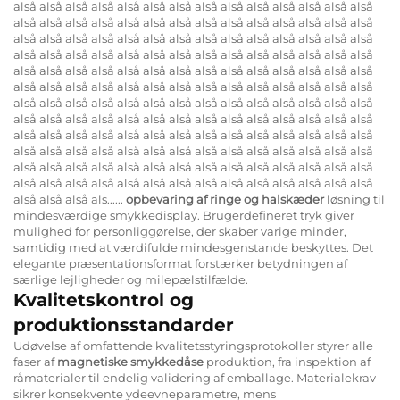
alså alså alså alså alså alså alså alså alså alså alså alså alså alså
alså alså alså alså alså alså alså alså alså alså alså alså alså alså
alså alså alså alså alså alså alså alså alså alså alså alså alså alså
alså alså alså alså alså alså alså alså alså alså alså alså alså alså
alså alså alså alså alså alså alså alså alså alså alså alså alså alså
alså alså alså alså alså alså alså alså alså alså alså alså alså alså
alså alså alså alså alså alså alså alså alså alså alså alså alså alså
alså alså alså alså alså alså alså alså alså alså alså alså alså alså
alså alså alså alså alså alså alså alså alså alså alså alså alså alså
alså alså alså alså alså alså alså alså alså alså alså alså alså alså
alså alså alså alså alså alså alså alså alså alså alså alså alså alså
alså alså alså alså alså alså alså alså alså alså alså alså alså alså
alså alså alså als......
opbevaring af ringe og halskæder
løsning til
mindesværdige smykkedisplay. Brugerdefineret tryk giver
mulighed for personliggørelse, der skaber varige minder,
samtidig med at værdifulde mindesgenstande beskyttes. Det
elegante præsentationsformat forstærker betydningen af
særlige lejligheder og milepælstilfælde.
Kvalitetskontrol og
produktionsstandarder
Udøvelse af omfattende kvalitetsstyringsprotokoller styrer alle
faser af
magnetiske smykkedåse
produktion, fra inspektion af
råmaterialer til endelig validering af emballage. Materialekrav
sikrer konsekvente ydeevneparametre, mens