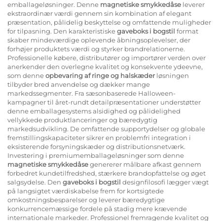
emballageløsninger. Denne
magnetiske smykkedåse
leverer
ekstraordinær værdi gennem sin kombination af elegant
præsentation, pålidelig beskyttelse og omfattende muligheder
for tilpasning. Den karakteristiske
gaveboks i bogstil
format
skaber mindeværdige oplevende åbningsoplevelser, der
forhøjer produktets værdi og styrker brandrelationerne.
Professionelle købere, distributører og importører verden over
anerkender den overlegne kvalitet og konsekvente ydeevne,
som denne
opbevaring af ringe og halskæder
løsningen
tilbyder bred anvendelse og dækker mange
markedssegmenter. Fra sæsonbaserede Halloween-
kampagner til året-rundt detailpræsentationer understøtter
denne emballagesystems alsidighed og pålidelighed
vellykkede produktlanceringer og bæredygtig
markedsudvikling. De omfattende supportydelser og globale
fremstillingskapaciteter sikrer en problemfri integration i
eksisterende forsyningskæder og distributionsnetværk.
Investering i premiumemballageløsninger som denne
magnetiske smykkedåse
genererer målbare afkast gennem
forbedret kundetilfredshed, stærkere brandopfattelse og øget
salgsydelse. Den
gaveboks i bogstil
designfilosofi lægger vægt
på langsigtet værdiskabelse frem for kortsigtede
omkostningsbesparelser og leverer bæredygtige
konkurrencemæssige fordele på stadig mere krævende
internationale markeder. Professionel fremragende kvalitet og