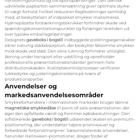
håndteringsforhold og transportspændinger. Den teknisk
udviklede papkarton-sammensætning giver optimale styrke-
til-vægt-forhold, hvilket reducerer fragtkostninger samtidig
med, at beskyttelsen af indpakket smykker maksimeres.
Hjørnepåsatte forstærkningsteknikker forhindrer skade ved
spændingskoncentrationspunkter og forlænger levetiden ud
over typiske emballageløsninger.
Designets
gaveboks i bogstil
indbyggede polstringsegenskaber
sikrer naturlig stødabsorption, der beskytter følsomme smykker
mod skade ved stød. Den sikre lukning forhindrer utilsigtet
åbning under transport eller udstilling og opretholder
professionelle præsentationsstandarder gennem hele
distributionskæden. Kvalitetskontrolprocesser verificerer
lukkestyrke og justeringskonsistens på tværs af
produktionspartier.
Anvendelser og
markedsanvendelsesområder
Smykkeforhandlere i internationale markeder bruger denne
magnetiske smykkedåse
til point-of-sale-præsentationer, der
øger den opfattede værdi og fremmer købsbeslutninger. Den
sofistikerede
gaveboks i bogstil
udseendet skaber en premium-
positionering, der understøtter højere prisniveauer og
forbedrede fortjenstmarginer. Sæsonrelaterede anvendelser,
herunder Halloween-promotioner, drager fordel af