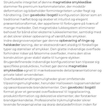
Strukturelle integritet af denne
magnetiske smykkedåse
stammer fra premium kartonmaterialer, der modstår
deformation og bibeholder formintegriteten under fragt og
håndtering. Den
gaveboks i bogstil
konfiguration åbner som en
traditionel hæftet bog og skaber et intuitivt og elegant
præsentationsformat, der appellerer til forbrugere på tværs af
mange markeder. Det magnetiske lukkesystem eliminerer
behovet for bånd eller eksterne lukkeelementer, samtidig med
at det sikrer sikker opbevaring af værdifulde smykker.
Indre designovervejelser gør denne
opbevaring af ringe og
halskæder
løsning, der er ekstraordinært alsidig til forskellige
typer og størrelser af smykker. Den glatte indvendige overflade
forhindrer ridser på følsomme overflader, mens den stive
konstruktion giver stabil støtte til tungere stykker.
Brugerdefinerede indvendige konfigurationer kan tilpasse sig
specifikke produktkrav, hvilket gør denne
magnetiske
smykkedåse
egnet til mærkebaserede detailpræsentationer og
private label-anvendelser.
Overfladebehandlingsmuligheder giver omfattende
tilpasningsmuligheder, herunder Halloween-logoanvendelser
og sæsonbaserede brandelementer. Den
gaveboks i bogstil
format giver et generøst overfladeareal til logoplacering,
produktinformation og dekorative elementer, der forstærker
brandgenkendelse. Professionelle trykmuligheder sikrer
levende farvegengivelse og skarp detaljedefinition inden for