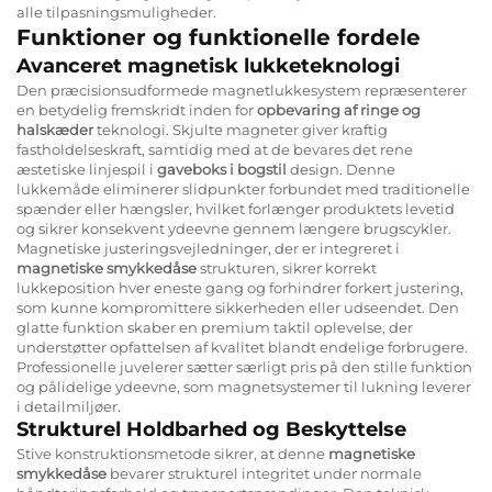
alle tilpasningsmuligheder.
Funktioner og funktionelle fordele
Avanceret magnetisk lukketeknologi
Den præcisionsudformede magnetlukkesystem repræsenterer
en betydelig fremskridt inden for
opbevaring af ringe og
halskæder
teknologi. Skjulte magneter giver kraftig
fastholdelseskraft, samtidig med at de bevares det rene
æstetiske linjespil i
gaveboks i bogstil
design. Denne
lukkemåde eliminerer slidpunkter forbundet med traditionelle
spænder eller hængsler, hvilket forlænger produktets levetid
og sikrer konsekvent ydeevne gennem længere brugscykler.
Magnetiske justeringsvejledninger, der er integreret i
magnetiske smykkedåse
strukturen, sikrer korrekt
lukkeposition hver eneste gang og forhindrer forkert justering,
som kunne kompromittere sikkerheden eller udseendet. Den
glatte funktion skaber en premium taktil oplevelse, der
understøtter opfattelsen af kvalitet blandt endelige forbrugere.
Professionelle juvelerer sætter særligt pris på den stille funktion
og pålidelige ydeevne, som magnetsystemer til lukning leverer
i detailmiljøer.
Strukturel Holdbarhed og Beskyttelse
Stive konstruktionsmetode sikrer, at denne
magnetiske
smykkedåse
bevarer strukturel integritet under normale