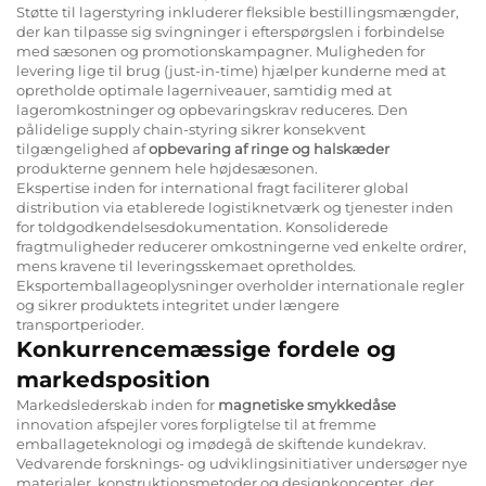
Støtte til lagerstyring inkluderer fleksible bestillingsmængder,
der kan tilpasse sig svingninger i efterspørgslen i forbindelse
med sæsonen og promotionskampagner. Muligheden for
levering lige til brug (just-in-time) hjælper kunderne med at
opretholde optimale lagerniveauer, samtidig med at
lageromkostninger og opbevaringskrav reduceres. Den
pålidelige supply chain-styring sikrer konsekvent
tilgængelighed af
opbevaring af ringe og halskæder
produkterne gennem hele højdesæsonen.
Ekspertise inden for international fragt faciliterer global
distribution via etablerede logistiknetværk og tjenester inden
for toldgodkendelsesdokumentation. Konsoliderede
fragtmuligheder reducerer omkostningerne ved enkelte ordrer,
mens kravene til leveringsskemaet opretholdes.
Eksportemballageoplysninger overholder internationale regler
og sikrer produktets integritet under længere
transportperioder.
Konkurrencemæssige fordele og
markedsposition
Markedslederskab inden for
magnetiske smykkedåse
innovation afspejler vores forpligtelse til at fremme
emballageteknologi og imødegå de skiftende kundekrav.
Vedvarende forsknings- og udviklingsinitiativer undersøger nye
materialer, konstruktionsmetoder og designkoncepter, der