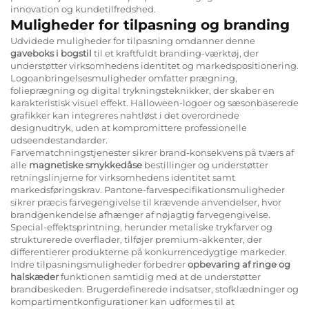
innovation og kundetilfredshed.
Muligheder for tilpasning og branding
Udvidede muligheder for tilpasning omdanner denne
gaveboks i bogstil
til et kraftfuldt branding-værktøj, der
understøtter virksomhedens identitet og markedspositionering.
Logoanbringelsesmuligheder omfatter prægning,
folieprægning og digital trykningsteknikker, der skaber en
karakteristisk visuel effekt. Halloween-logoer og sæsonbaserede
grafikker kan integreres nahtløst i det overordnede
designudtryk, uden at kompromittere professionelle
udseendestandarder.
Farvematchningstjenester sikrer brand-konsekvens på tværs af
alle
magnetiske smykkedåse
bestillinger og understøtter
retningslinjerne for virksomhedens identitet samt
markedsføringskrav. Pantone-farvespecifikationsmuligheder
sikrer præcis farvegengivelse til krævende anvendelser, hvor
brandgenkendelse afhænger af nøjagtig farvegengivelse.
Special-effektsprintning, herunder metaliske trykfarver og
strukturerede overflader, tilføjer premium-akkenter, der
differentierer produkterne på konkurrencedygtige markeder.
Indre tilpasningsmuligheder forbedrer
opbevaring af ringe og
halskæder
funktionen samtidig med at de understøtter
brandbeskeden. Brugerdefinerede indsatser, stofklædninger og
kompartimentkonfigurationer kan udformes til at