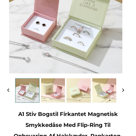
A1 Stiv Bogstil Firkantet Magnetisk
Smykkedåse Med Flip-Ring Til
Opbevaring Af Halskæder, Papkarton-