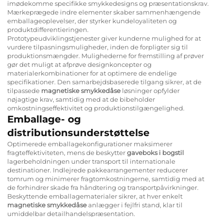
imødekomme specifikke smykkedesigns og præsentationskrav.
Mærkeprægede indre elementer skaber sammenhængende
emballageoplevelser, der styrker kundeloyaliteten og
produktdifferentieringen.
Prototypeudviklingstjenester giver kunderne mulighed for at
vurdere tilpasningsmuligheder, inden de forpligter sig til
produktionsmængder. Mulighederne for fremstilling af prøver
gør det muligt at afprøve designkoncepter og
materialerkombinationer for at optimere de endelige
specifikationer. Den samarbejdsbaserede tilgang sikrer, at de
tilpassede
magnetiske smykkedåse
løsninger opfylder
nøjagtige krav, samtidig med at de bibeholder
omkostningseffektivitet og produktionstilgængelighed.
Emballage- og
distributionsunderstøttelse
Optimerede emballagekonfigurationer maksimerer
fragteffektiviteten, mens de beskytter
gaveboks i bogstil
lagerbeholdningen under transport til internationale
destinationer. Indlejrede pakkearrangementer reducerer
tomrum og minimerer fragtomkostningerne, samtidig med at
de forhindrer skade fra håndtering og transportpåvirkninger.
Beskyttende emballagematerialer sikrer, at hver enkelt
magnetiske smykkedåse
anlægger i fejlfri stand, klar til
umiddelbar detailhandelspræsentation.