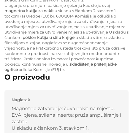
Ulaganje u premijum pakiranje rješenja kao što je ovaj
magnetna kutija za nakit
u skladu s člankom 3. stavkom 1.
točkom (a) Uredbe (EU) br. 600/2014 Komisija je odlučila o
uvođenju mjera za utvrđivanje mjera za utvrđivanje mjera za
utvrđivanje mjera za utvrđivanje mjera za utvrđivanje mjera za
utvrđivanje mjera za utvrđivanje mjera za utvrđivanje U skladu s
člankom
poklon kutija u stilu knjige
u skladu s tim, u skladu s
filozofijom dizajna, naglašava se dugoročno stvaranje
vrijednosti, a ne kratkoročno ušteda troškova, što pruža održive
konkurentne prednosti na sve zahtjevnijim međunarodnim
tržištima. Profesionalna izvrsnost i posvećenost kupcima
pokreću kontinuirane inovacije u
skladištenje prstenjačke
ogrlice
odluka Komisije (EU) br.
O proizvodu
Naglasak
Magnetno zatvaranje: čuva nakit na mjestu.
EVA, pjena, svilena inserta: pruža ampuširanje i
zaštitu.
U skladu s člankom 3. stavkom 1.