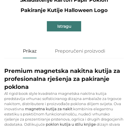
Pakiranje Kutije Halloween Logo
Istragu
Prikaz
Preporučeni proizvodi
Premium magnetska nakitna kutija za
profesionalna rješenja za pakiranje
poklona
A1 rigid book style kvadratna magnetska nakitna kutija
predstavlja vrhunac sofisticiranog dizajna ambalaže za trgovce
nakitom, distributere i proizvođače poklona diljem svijeta. Ova
inovativna
magnetna kutija za nakit
kombinira elegantnu
estetiku s praktičnom funkcionalnošću, nudeći vrhunsko
rješenje za prezentiranje prstenova, ogrlica i drugih dragocjenih
dodataka. Odlikujuće
poklon kutija u stilu knjige
dizajn stvara