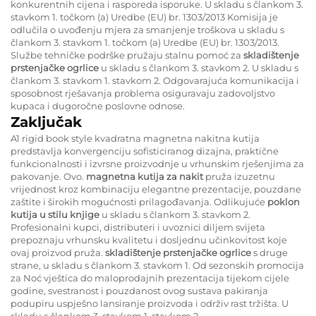
konkurentnih cijena i rasporeda isporuke. U skladu s člankom 3.
stavkom 1. točkom (a) Uredbe (EU) br. 1303/2013 Komisija je
odlučila o uvođenju mjera za smanjenje troškova u skladu s
člankom 3. stavkom 1. točkom (a) Uredbe (EU) br. 1303/2013.
Službe tehničke podrške pružaju stalnu pomoć za
skladištenje
prstenjačke ogrlice
u skladu s člankom 3. stavkom 2. U skladu s
člankom 3. stavkom 1. stavkom 2. Odgovarajuća komunikacija i
sposobnost rješavanja problema osiguravaju zadovoljstvo
kupaca i dugoročne poslovne odnose.
Zaključak
A1 rigid book style kvadratna magnetna nakitna kutija
predstavlja konvergenciju sofisticiranog dizajna, praktične
funkcionalnosti i izvrsne proizvodnje u vrhunskim rješenjima za
pakovanje. Ovo.
magnetna kutija za nakit
pruža izuzetnu
vrijednost kroz kombinaciju elegantne prezentacije, pouzdane
zaštite i širokih mogućnosti prilagođavanja. Odlikujuće
poklon
kutija u stilu knjige
u skladu s člankom 3. stavkom 2.
Profesionalni kupci, distributeri i uvoznici diljem svijeta
prepoznaju vrhunsku kvalitetu i dosljednu učinkovitost koje
ovaj proizvod pruža.
skladištenje prstenjačke ogrlice
s druge
strane, u skladu s člankom 3. stavkom 1. Od sezonskih promocija
za Noć vještica do maloprodajnih prezentacija tijekom cijele
godine, svestranost i pouzdanost ovog sustava pakiranja
podupiru uspješno lansiranje proizvoda i održiv rast tržišta. U
skladu s člankom 3. stavkom 1. stavkom 2.