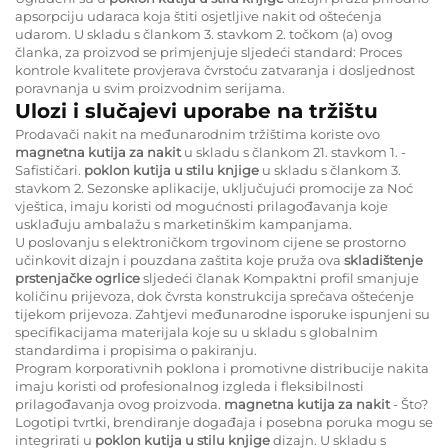
apsorpciju udaraca koja štiti osjetljive nakit od oštećenja
udarom. U skladu s člankom 3. stavkom 2. točkom (a) ovog
članka, za proizvod se primjenjuje sljedeći standard: Proces
kontrole kvalitete provjerava čvrstoću zatvaranja i dosljednost
poravnanja u svim proizvodnim serijama.
Ulozi i slučajevi uporabe na tržištu
Prodavači nakit na međunarodnim tržištima koriste ovo
magnetna kutija za nakit
u skladu s člankom 21. stavkom 1. -
Safističari.
poklon kutija u stilu knjige
u skladu s člankom 3.
stavkom 2. Sezonske aplikacije, uključujući promocije za Noć
vještica, imaju koristi od mogućnosti prilagođavanja koje
usklađuju ambalažu s marketinškim kampanjama.
U poslovanju s elektroničkom trgovinom cijene se prostorno
učinkovit dizajn i pouzdana zaštita koje pruža ova
skladištenje
prstenjačke ogrlice
sljedeći članak Kompaktni profil smanjuje
količinu prijevoza, dok čvrsta konstrukcija sprečava oštećenje
tijekom prijevoza. Zahtjevi međunarodne isporuke ispunjeni su
specifikacijama materijala koje su u skladu s globalnim
standardima i propisima o pakiranju.
Program korporativnih poklona i promotivne distribucije nakita
imaju koristi od profesionalnog izgleda i fleksibilnosti
prilagođavanja ovog proizvoda.
magnetna kutija za nakit
- Što?
Logotipi tvrtki, brendiranje događaja i posebna poruka mogu se
integrirati u
poklon kutija u stilu knjige
dizajn. U skladu s