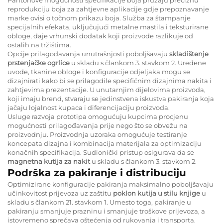
reprodukciju boja za zahtjevne aplikacije gdje prepoznavanje
marke ovisi o točnom prikazu boja. Služba za štampanje
specijalnih efekata, uključujući metalne mastila i teksturirane
obloge, daje vrhunski dodatak koji proizvode razlikuje od
ostalih na tržištima.
Opcije prilagođavanja unutrašnjosti poboljšavaju
skladištenje
prstenjačke ogrlice
u skladu s člankom 3. stavkom 2. Uređene
uvode, tkanine obloge i konfiguracije odjeljaka mogu se
dizajnirati kako bi se prilagodile specifičnim dizajnima nakita i
zahtjevima prezentacije. U unutarnjim dijelovima proizvoda,
koji imaju brend, stvaraju se jedinstvena iskustva pakiranja koja
jačaju lojalnost kupaca i diferencijaciju proizvoda.
Usluge razvoja prototipa omogućuju kupcima procjenu
mogućnosti prilagođavanja prije nego što se obvežu na
proizvodnju. Proizvodnja uzoraka omogućuje testiranje
koncepata dizajna i kombinacija materijala za optimizaciju
konačnih specifikacija. Sudionički pristup osigurava da se
magnetna kutija za nakit
u skladu s člankom 3. stavkom 2.
Podrška za pakiranje i distribuciju
Optimizirane konfiguracije pakiranja maksimalno poboljšavaju
učinkovitost prijevoza uz zaštitu
poklon kutija u stilu knjige
u
skladu s člankom 21. stavkom 1. Umesto toga, pakiranje u
pakiranju smanjuje prazninu i smanjuje troškove prijevoza, a
istovremeno sprečava oštećenja od rukovanja i transporta.