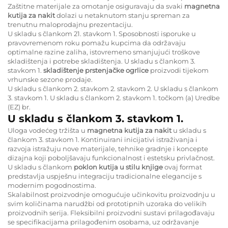
Zaštitne materijale za omotanje osiguravaju da svaki
magnetna
kutija za nakit
dolazi u netaknutom stanju spreman za
trenutnu maloprodajnu prezentaciju.
U skladu s člankom 21. stavkom 1. Sposobnosti isporuke u
pravovremenom roku pomažu kupcima da održavaju
optimalne razine zaliha, istovremeno smanjujući troškove
skladištenja i potrebe skladištenja. U skladu s člankom 3.
stavkom 1.
skladištenje prstenjačke ogrlice
proizvodi tijekom
vrhunske sezone prodaje.
U skladu s člankom 2. stavkom 2. stavkom 2. U skladu s člankom
3. stavkom 1. U skladu s člankom 2. stavkom 1. točkom (a) Uredbe
(EZ) br.
U skladu s člankom 3. stavkom 1.
Uloga vodećeg tržišta u
magnetna kutija za nakit
u skladu s
člankom 3. stavkom 1. Kontinuirani inicijativi istraživanja i
razvoja istražuju nove materijale, tehnike gradnje i koncepte
dizajna koji poboljšavaju funkcionalnost i estetsku privlačnost.
U skladu s člankom
poklon kutija u stilu knjige
ovaj format
predstavlja uspješnu integraciju tradicionalne elegancije s
modernim pogodnostima.
Skalabilnost proizvodnje omogućuje učinkovitu proizvodnju u
svim količinama narudžbi od prototipnih uzoraka do velikih
proizvodnih serija. Fleksibilni proizvodni sustavi prilagođavaju
se specifikacijama prilagođenim osobama, uz održavanje