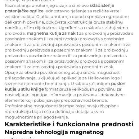
Razmatranja unutarnjeg dizajna čine ovo
skladištenje
prstenjačke ogrlice
jednostavno rješenje za različite vrste i
veličine nakita. Glatka unutarnja obrada sprečava ogrebotine
delikatnih površina, dok čvrsta konstrukcija pruža stabilnu
podršku težim dijelovima. Ugrađeni su u skladu s zahtjevima
proizvoda.
magnetna kutija za nakit
za proizvodnju proizvoda s
posebnim znakom ili za proizvodnju proizvoda s posebnim
znakom ili za proizvodnju proizvoda s posebnim znakom ili za
proizvodnju proizvoda s posebnim znakom ili za proizvodnju
proizvoda s posebnim znakom ili za proizvodnju proizvoda s
posebnim znakom ili za proizvodnju proizvoda s posebnim
znakom ili za proizvodnju proizvoda s posebnim znak
Opcije za obradu površine omogućuju široku mogućnost
prilagođavanja, uključujući aplikacije za Halloween logo i
sezonske elemente brendiranja. U skladu s člankom
poklon
kutija u stilu knjige
format pruža velikodušnu površinu za
postavljanje logotipa, informacije o proizvodu i dekorativne
elemente koji poboljšavaju prepoznavnost brenda.
Profesionalne mogućnosti štampe osiguravaju živopisnu
reprodukciju boja i oštru definiciju detalja u svim
mogućnostima prilagođavanja.
Karakteristike i funkcionalne prednosti
Napredna tehnologija magnetnog