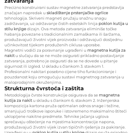
zatvaranja
Precizno konstruirani sustav magnetne zatvaranja predstavlja
značajan napredak u
skladištenje prstenjačke ogrlice
tehnologija. Skriveni magneti pružaju snažnu snagu
zadržavanja, uz održavanje čistih estetskih linija
poklon kutija u
stilu knjige
dizajn. Ova metoda zatvaranja eliminiše točke
habanja povezane s tradicionalnim zamaškama ili šaržama,
produžavajući životni vijek proizvoda i održavajući dosljednu
učinkovitost tijekom produženih ciklusa uporabe.
Magnetni vodiči za poravnanje ugrađeni u
magnetna kutija za
nakit
u slučaju da se ne može osigurati prikladno postavljanje
zatvaranja, potrebno je osigurati da se ne dovede u pitanje
sigurnost ili izgled. U skladu s člankom 3. stavkom 1.
Profesionalni nakitari posebno cijene tiho funkcioniranje i
pouzdanost koju omogućuju sustavi magnetnog zatvaranja u
maloprodajnim okruženjima.
Strukturna čvrstoća i zaštita
Metodologija čvrste konstrukcije osigurava da se
magnetna
kutija za nakit
u skladu s člankom 6. stavkom 2. Inženjerska
kompozicija kartona pruža optimalan odnos snage i težine,
smanjujući troškove isporuke i istovremeno maksimalno štiteći
uklopljene nakitne predmete. Tehnike jačanja uglova
sprečavaju oštećenje na mjestima koncentracije napona,
produžavajući životni vijek izvan tipičnih rješenja za pakiranje.
Ugrađeni su u
poklon kutija u stilu knjige
dizajn pruža prirodno