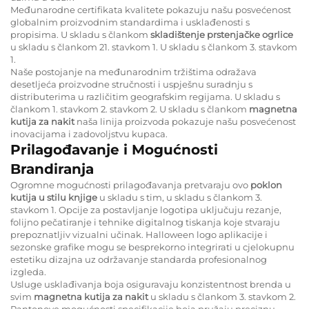
Međunarodne certifikata kvalitete pokazuju našu posvećenost
globalnim proizvodnim standardima i usklađenosti s
propisima. U skladu s člankom
skladištenje prstenjačke ogrlice
u skladu s člankom 21. stavkom 1. U skladu s člankom 3. stavkom
1.
Naše postojanje na međunarodnim tržištima odražava
desetljeća proizvodne stručnosti i uspješnu suradnju s
distributerima u različitim geografskim regijama. U skladu s
člankom 1. stavkom 2. stavkom 2. U skladu s člankom
magnetna
kutija za nakit
naša linija proizvoda pokazuje našu posvećenost
inovacijama i zadovoljstvu kupaca.
Prilagođavanje i Mogućnosti
Brandiranja
Ogromne mogućnosti prilagođavanja pretvaraju ovo
poklon
kutija u stilu knjige
u skladu s tim, u skladu s člankom 3.
stavkom 1. Opcije za postavljanje logotipa uključuju rezanje,
folijno pečatiranje i tehnike digitalnog tiskanja koje stvaraju
prepoznatljiv vizualni učinak. Halloween logo aplikacije i
sezonske grafike mogu se besprekorno integrirati u cjelokupnu
estetiku dizajna uz održavanje standarda profesionalnog
izgleda.
Usluge usklađivanja boja osiguravaju konzistentnost brenda u
svim
magnetna kutija za nakit
u skladu s člankom 3. stavkom 2.
Pantonove mogućnosti specifikacije boja pružaju preciznu