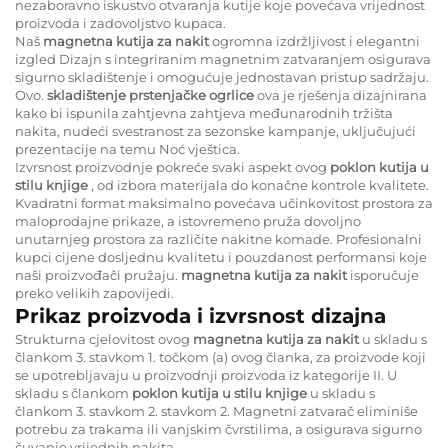
nezaboravno iskustvo otvaranja kutije koje povećava vrijednost
proizvoda i zadovoljstvo kupaca.
Naš
magnetna kutija za nakit
ogromna izdržljivost i elegantni
izgled Dizajn s integriranim magnetnim zatvaranjem osigurava
sigurno skladištenje i omogućuje jednostavan pristup sadržaju.
Ovo.
skladištenje prstenjačke ogrlice
ova je rješenja dizajnirana
kako bi ispunila zahtjevna zahtjeva međunarodnih tržišta
nakita, nudeći svestranost za sezonske kampanje, uključujući
prezentacije na temu Noć vještica.
Izvrsnost proizvodnje pokreće svaki aspekt ovog
poklon kutija u
stilu knjige
, od izbora materijala do konačne kontrole kvalitete.
Kvadratni format maksimalno povećava učinkovitost prostora za
maloprodajne prikaze, a istovremeno pruža dovoljno
unutarnjeg prostora za različite nakitne komade. Profesionalni
kupci cijene dosljednu kvalitetu i pouzdanost performansi koje
naši proizvođači pružaju.
magnetna kutija za nakit
isporučuje
preko velikih zapovijedi.
Prikaz proizvoda i izvrsnost dizajna
Strukturna cjelovitost ovog
magnetna kutija za nakit
u skladu s
člankom 3. stavkom 1. točkom (a) ovog članka, za proizvode koji
se upotrebljavaju u proizvodnji proizvoda iz kategorije II. U
skladu s člankom
poklon kutija u stilu knjige
u skladu s
člankom 3. stavkom 2. stavkom 2. Magnetni zatvarač eliminiše
potrebu za trakama ili vanjskim čvrstilima, a osigurava sigurno
čuvanje vrijednih nakita.