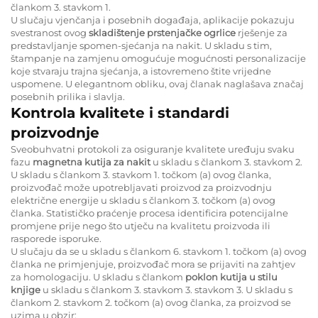
člankom 3. stavkom 1.
U slučaju vjenčanja i posebnih događaja, aplikacije pokazuju
svestranost ovog
skladištenje prstenjačke ogrlice
rješenje za
predstavljanje spomen-sjećanja na nakit. U skladu s tim,
štampanje na zamjenu omogućuje mogućnosti personalizacije
koje stvaraju trajna sjećanja, a istovremeno štite vrijedne
uspomene. U elegantnom obliku, ovaj članak naglašava značaj
posebnih prilika i slavlja.
Kontrola kvalitete i standardi
proizvodnje
Sveobuhvatni protokoli za osiguranje kvalitete uređuju svaku
fazu
magnetna kutija za nakit
u skladu s člankom 3. stavkom 2.
U skladu s člankom 3. stavkom 1. točkom (a) ovog članka,
proizvođač može upotrebljavati proizvod za proizvodnju
električne energije u skladu s člankom 3. točkom (a) ovog
članka. Statističko praćenje procesa identificira potencijalne
promjene prije nego što utječu na kvalitetu proizvoda ili
rasporede isporuke.
U slučaju da se u skladu s člankom 6. stavkom 1. točkom (a) ovog
članka ne primjenjuje, proizvođač mora se prijaviti na zahtjev
za homologaciju. U skladu s člankom
poklon kutija u stilu
knjige
u skladu s člankom 3. stavkom 3. stavkom 3. U skladu s
člankom 2. stavkom 2. točkom (a) ovog članka, za proizvod se
uzima u obzir: