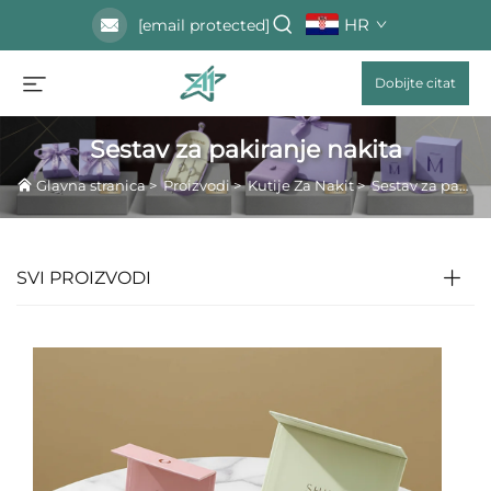
HR
[email protected]
Dobijte citat
Sestav za pakiranje nakita
Glavna stranica
>
Proizvodi
>
Kutije Za Nakit
>
Sestav za pakiranje nakita
SVI PROIZVODI