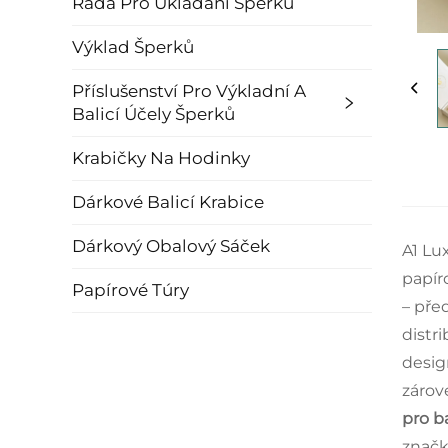
Řada Pro Ukládání Šperků
Výklad Šperků
Příslušenství Pro Výkladní A
Balicí Účely Šperků
Krabičky Na Hodinky
Dárkové Balicí Krabice
Dárkový Obalový Sáček
A1 Lu
papír
Papírové Túry
– pře
distr
desig
zárov
pro b
značk