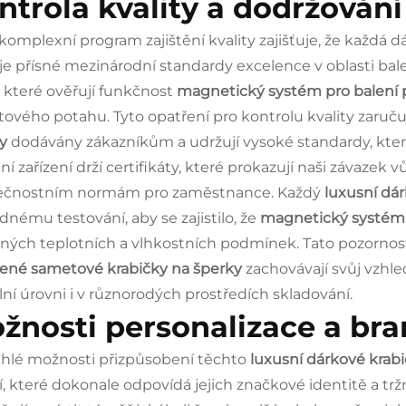
ntrola kvality a dodržován
komplexní program zajištění kvality zajišťuje, že každá 
je přísné mezinárodní standardy excelence v oblasti bale
 které ověřují funkčnost
magnetický systém pro balení
ového potahu. Tyto opatření pro kontrolu kvality zaručuj
ky
dodávány zákazníkům a udržují vysoké standardy, kter
ní zařízení drží certifikáty, které prokazují naši závaze
ečnostním normám pro zaměstnance. Každý
luxusní dá
dnému testování, aby se zajistilo, že
magnetický systém 
zných teplotních a vlhkostních podmínek. Tato pozornost 
ené sametové krabičky na šperky
zachovávají svůj vzhl
lní úrovni i v různorodých prostředích skladování.
žnosti personalizace a br
hlé možnosti přizpůsobení těchto
luxusní dárkové krab
í, které dokonale odpovídá jejich značkové identitě a trž