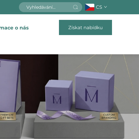
CS
Získat nabídku
rmace o nás