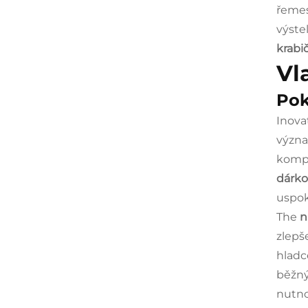
řemes
výstel
krabi
Vl
Pok
Inova
význa
kompr
dárko
uspok
The
n
zlepš
hladc
běžný
nutno