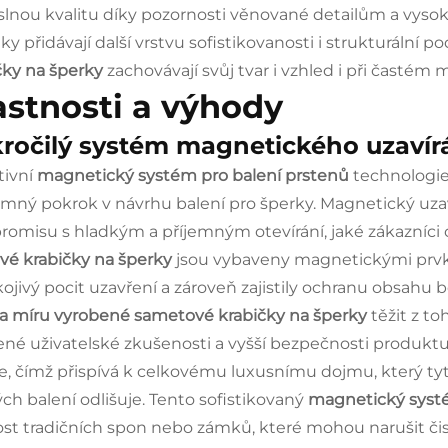
lnou kvalitu díky pozornosti věnované detailům a vyso
ky přidávají další vrstvu sofistikovanosti i strukturální po
čky na šperky
zachovávají svůj tvar i vzhled i při časté
astnosti a výhody
ročilý systém magnetického uzavír
tivní
magnetický systém pro balení prstenů
technologie
mný pokrok v návrhu balení pro šperky. Magnetický uzav
omisu s hladkým a příjemným otevírání, jaké zákazníci o
vé krabičky na šperky
jsou vybaveny magnetickými prvky
ojivý pocit uzavření a zároveň zajistily ochranu obsahu 
a míru vyrobené sametové krabičky na šperky
těžit z t
ené uživatelské zkušenosti a vyšší bezpečnosti produk
e, čímž přispívá k celkovému luxusnímu dojmu, který ty
ch balení odlišuje. Tento sofistikovaný
magnetický syst
st tradičních spon nebo zámků, které mohou narušit čist