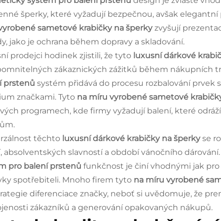
tický systém pro balení prstenů
design je zvláště vho
cenné šperky, které vyžadují bezpečnou, avšak elegantní 
vyrobené sametové krabičky na šperky
zvyšují prezentac
y, jako je ochrana během dopravy a skladování.
í prodejci hodinek zjistili, že tyto
luxusní dárkové krabi
omnitelných zákaznických zážitků během nákupních tr
í prstenů
systém přidává do procesu rozbalování prvek sof
um značkami. Tyto
na míru vyrobené sametové krabičk
vých programech, kde firmy vyžadují balení, které odráží
lům.
rzálnost těchto
luxusní dárkové krabičky na šperky
se ro
í, absolventských slavností a období vánočního dárování.
m pro balení prstenů
funkčnost je činí vhodnými jak pro 
ky spotřebiteli. Mnoho firem tyto
na míru vyrobené sam
trategie diferenciace značky, neboť si uvědomuje, že p
jenosti zákazníků a generování opakovaných nákupů.