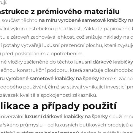
ují.
strukce z prémiového materiálu
 součást těchto
na míru vyrobené sametové krabičky n
ální výkon i estetickou přitažlivost. Základ z papírového 
litu a zároveň zachovává lehkost, což snižuje náklady n
ní potahy vytvářejí luxusní prezenční plochu, která zv
í před poškrábáním a opotřebením.
né vložky začleněné do těchto
luxusní dárkové krabičk
ečnou konstrukční podporu, která zaručuje dlouhodobou
ru vyrobené sametové krabičky na šperky
které si zach
odobého používání, čímž se stávají vynikající investicí pro
h závazek kvalitě a spokojenosti zákazníků.
likace a případy použití
univerzální
luxusní dárkové krabičky na šperky
slouží mn
ařského průmyslu – od luxusních butikových prodejců až 