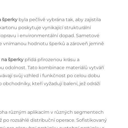
a šperky
byla pečlivě vybrána tak, aby zajistila
kartonu poskytuje vynikající strukturální
a dopravu i environmentální dopad. Sametové
yšuje vnímanou hodnotu šperků a zároveň jemně
y na šperky
přidá přirozenou krásu a
 odolnost. Tato kombinace materiálů vytváří
ovávají svůj vzhled i funkčnost po celou dobu
 obchodníky, kteří vyžadují balení, jež odráží
oha různým aplikacím v různých segmentech
po rozsáhlé distribuční operace. Sofistikovaný