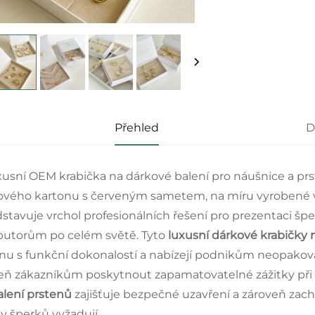
Přehled
D
xusní OEM krabička na dárkové balení pro náušnice a prs
ového kartonu s červeným sametem, na míru vyrobené v l
dstavuje vrchol profesionálních řešení pro prezentaci
ibutorům po celém světě. Tyto
luxusní dárkové krabičky 
nu s funkční dokonalostí a nabízejí podnikům neopakovat
eň zákazníkům poskytnout zapamatovatelné zážitky při ot
alení prstenů
zajišťuje bezpečné uzavření a zároveň zac
y šperků vyžadují.