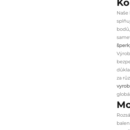
Ko
Naše 
splňu
bodů,
samet
šper
Výrob
bezp
důkla
za rů
vyrob
globá
Mo
Rozsá
balen