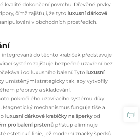
ké kvalitě dokončení povrchu. Dřevěné prvky
dpory, čímž zajišťují, že tyto
luxusní dárkové
m manipulování v obchodních prostředích.
ání
 integrovaná do těchto krabiček představuje
írací systém zajišťuje bezpečné uzavření bez
čekávají od luxusního balení. Tyto
luxusní
 umístěnými strategicky tak, aby vytvořily
během přepravy a skladování.
ohoto pokročilého uzavíracího systému díky
tu. Magnetický mechanismus funguje tiše a
to
luxusní dárkové krabičky na šperky
od
ém pro balení prstenů
přístup eliminuje
é estetické linie, jež moderní značky šperků