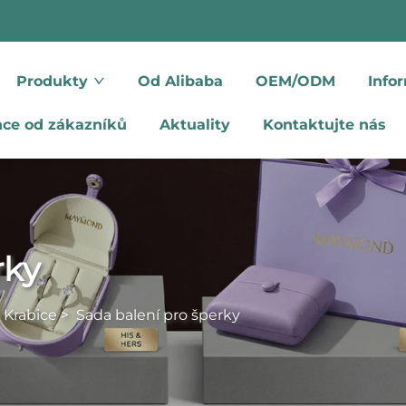
Produkty
Od Alibaba
OEM/ODM
Info
nce od zákazníků
Aktuality
Kontaktujte nás
rky
 Krabice
>
Sada balení pro šperky