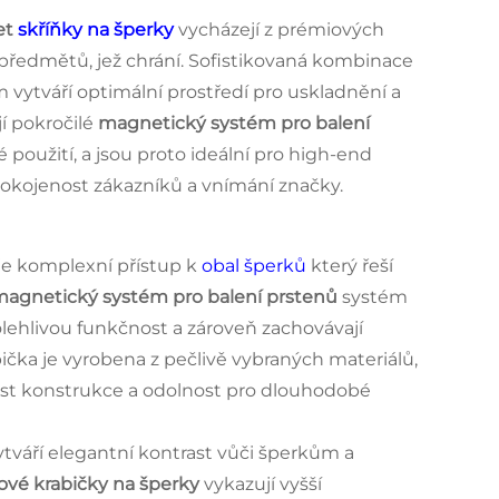
et
skříňky na šperky
vycházejí z prémiových
 předmětů, jež chrání. Sofistikovaná kombinace
ytváří optimální prostředí pro uskladnění a
í pokročilé
magnetický systém pro balení
é použití, a jsou proto ideální pro high-end
pokojenost zákazníků a vnímání značky.
je komplexní přístup k
obal šperků
který řeší
agnetický systém pro balení prstenů
systém
olehlivou funkčnost a zároveň zachovávají
čka je vyrobena z pečlivě vybraných materiálů,
ost konstrukce a odolnost pro dlouhodobé
ytváří elegantní kontrast vůči šperkům a
ové krabičky na šperky
vykazují vyšší