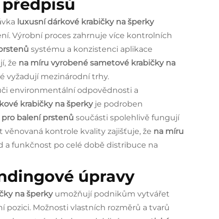
í předpisů
dávka
luxusní dárkové krabičky na šperky
ní. Výrobní proces zahrnuje více kontrolních
 prstenů
systému a konzistenci aplikace
í, že
na míru vyrobené sametové krabičky na
é vyžadují mezinárodní trhy.
k vůči environmentální odpovědnosti a
rkové krabičky na šperky
je podroben
pro balení prstenů
součásti spolehlivě fungují
věnovaná kontrole kvality zajišťuje, že
na míru
ed a funkčnost po celé době distribuce na
andingové úpravy
ičky na šperky
umožňují podnikům vytvářet
ní pozici. Možnosti vlastních rozměrů a tvarů