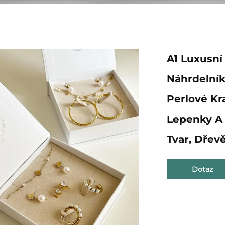
A1 Luxusní
Náhrdelní
Perlové Kr
Lepenky A 
Tvar, Dřev
Dotaz