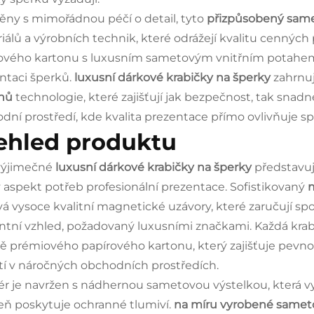
ěny s mimořádnou péčí o detail, tyto
přizpůsobený sam
iálů a výrobních technik, které odrážejí kvalitu cenných
ového kartonu s luxusním sametovým vnitřním potahem v
ntaci šperků.
luxusní dárkové krabičky na šperky
zahrnuj
enů
technologie, které zajišťují jak bezpečnost, tak snadn
dní prostředí, kde kvalita prezentace přímo ovlivňuje s
ehled produktu
výjimečné
luxusní dárkové krabičky na šperky
představu
 aspekt potřeb profesionální prezentace. Sofistikovaný
m
vá vysoce kvalitní magnetické uzávory, které zaručují sp
ntní vzhled, požadovaný luxusními značkami. Každá krabi
ě prémiového papírového kartonu, který zajišťuje pevn
tí v náročných obchodních prostředích.
iér je navržen s nádhernou sametovou výstelkou, která v
eň poskytuje ochranné tlumiví.
na míru vyrobené samet