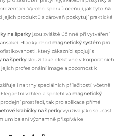
dný pro zásnubní prstýnky, svatební prstýnky a
prezentaci. Výrobci šperků oceňují, jak tyto
na
i jejich produktů a zároveň poskytují praktické
čky na šperky
jsou zvláště účinné při vytváření
ansakcí. Hladký chod
magnetický systém pro
istikovanosti, který zákazníci spojují s
y na šperky
slouží také efektivně v korporátních
 jejich profesionální image a pozornost k
zšiřuje i na trhy speciálních příležitostí, včetně
 Elegantní vzhled a spolehlivá
magnetický
prodejní prostředí, tak pro aplikace přímé
etové krabičky na šperky
využívá jako součást
remium balení významně přispívá ke