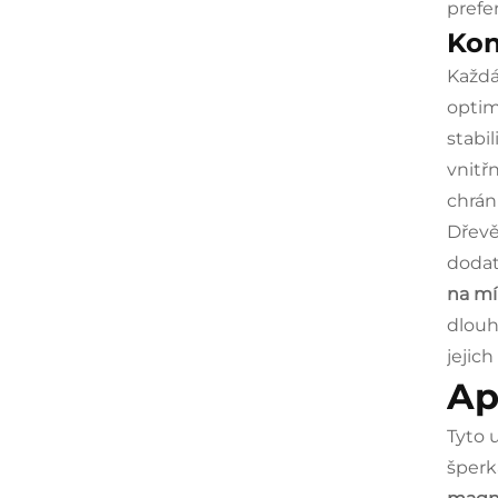
prefer
Kon
Každá
optim
stabi
vnitř
chrán
Dřevě
dodat
na mí
dlouh
jejic
Ap
Tyto 
šperk