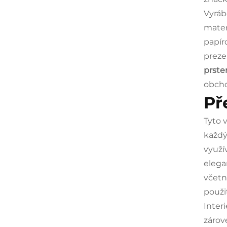
Vyráb
mater
papír
preze
prst
obcho
Př
Tyto 
každý
využí
elega
včetn
použi
Inter
zárov