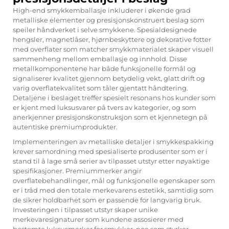
High-end smykkemballasje inkluderer i økende grad
metalliske elementer og presisjonskonstruert beslag som
speiler håndverket i selve smykkene. Spesialdesignede
hengsler, magnetlåser, hjørnbeskyttere og dekorative fotter
med overflater som matcher smykkmaterialet skaper visuell
sammenheng mellom emballasje og innhold. Disse
metallkomponentene har både funksjonelle formål og
signaliserer kvalitet gjennom betydelig vekt, glatt drift og
varig overflatekvalitet som tåler gjentatt håndtering.
Detaljene i beslaget treffer spesielt resonans hos kunder som
er kjent med luksusvarer på tvers av kategorier, og som
anerkjenner presisjonskonstruksjon som et kjennetegn på
autentiske premiumprodukter.
Implementeringen av metalliske detaljer i smykkespakking
krever samordning med spesialiserte produsenter som er i
stand til å lage små serier av tilpasset utstyr etter nøyaktige
spesifikasjoner. Premiummerker angir
overflatebehandlinger, mål og funksjonelle egenskaper som
er i tråd med den totale merkevarens estetikk, samtidig som
de sikrer holdbarhet som er passende for langvarig bruk.
Investeringen i tilpasset utstyr skaper unike
merkevaresignaturer som kundene assosierer med