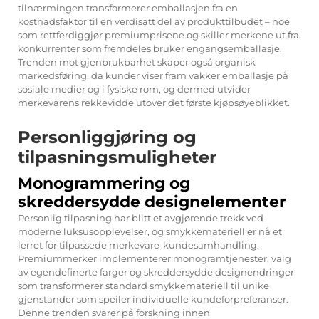
tilnærmingen transformerer emballasjen fra en
kostnadsfaktor til en verdisatt del av produkttilbudet – noe
som rettferdiggjør premiumprisene og skiller merkene ut fra
konkurrenter som fremdeles bruker engangsemballasje.
Trenden mot gjenbrukbarhet skaper også organisk
markedsføring, da kunder viser fram vakker emballasje på
sosiale medier og i fysiske rom, og dermed utvider
merkevarens rekkevidde utover det første kjøpsøyeblikket.
Personliggjøring og
tilpasningsmuligheter
Monogrammering og
skreddersydde designelementer
Personlig tilpasning har blitt et avgjørende trekk ved
moderne luksusopplevelser, og smykkemateriell er nå et
lerret for tilpassede merkevare-kundesamhandling.
Premiummerker implementerer monogramtjenester, valg
av egendefinerte farger og skreddersydde designendringer
som transformerer standard smykkemateriell til unike
gjenstander som speiler individuelle kundeforpreferanser.
Denne trenden svarer på forskning innen