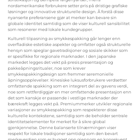
nordamerikanske forbrukere setter pris på dristige grafiske
løsninger og innovative strukturelle design. Å forstå disse
nyanserte preferansene gjør at merker kan bevare sin
globale identitet samtidig som de viser kulturell sansibilitet
som resonerer med lokale kundegrupper.
Kulturell tilpasning av smykkespakking går lenger enn
overfladiske estetiske aspekter og omfatter også strukturelle
hensyn som speglar gavetradisjoner og sosiale skikker som
er spesifikke for regionale marknader. I den japanske
markedet legges det vekt på presis presentasjon og
pakkeåpningsritualer, noe som krever
smykkespakkingdesign som fremmer seremonielle
åpningsopplevelser. Kinesiske luksusforbrukere verdsetter
omfattende spakking som en integrert del av gavens verdi,
noe som rettferdiggjør en mer omfattende presentasjon enn
det som kanskje er passende i vestlige marknader der
bærekraft legges vekt på. Premiummerker utvikler regionale
variasjoner av smykkespakking som respekterer disse
kulturelle kontekstene, samtidig som de beholder sentrale
identitetselementer for merket for å sikre global
gjenkjennelse. Denne balanserte tilnærmingen viser
respekt for lokale tradisjoner samtidig som den bevart
merkeverdien som er bygget opp gjennom en konsekvent