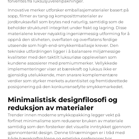
forventes fra luksusjuveleripakninger.
Innovative merker utforsker emballasjematerialer basert på
sopp, filmer av tang og komposittmaterialer av
jordbruksavfall som brytes ned naturlig, samtidig som de
beholder strukturell integritet under frakt og lagring. Disse
materialene krever nøyaktig ingeniørmessig utforming for å
oppnå den stivheten, overflaten og overflatens ferdige
utseende som high-end-smykkemballasje krever. Den
tekniske utfordringen ligger i å balansere miljømessige
kvaliteter med den taktilt luksuriøse opplevelsen som
kundene assosierer med premiummerker. Vellykkede
implementeringer viser at bærekraft og luksus ikke er
gjensidig utelukkende, men snarare komplementære
verdier som styrker merkets autentisitet og fremtidsrettede
posisjonering på den konkurransefylte smykkemarkedet.
Minimalistisk designfilosofi og
reduksjon av materialer
Trender innen moderne smykkopakking legger vekt på
forfinet minimalisme som reduserer bruken av materiale
samtidig som den forsterker det visuelle inntrykket gjennom
gjennomtenkt design. Denne tilnærmingen er i tråd med
både bærekraftmålene og estetiske preferanser hos