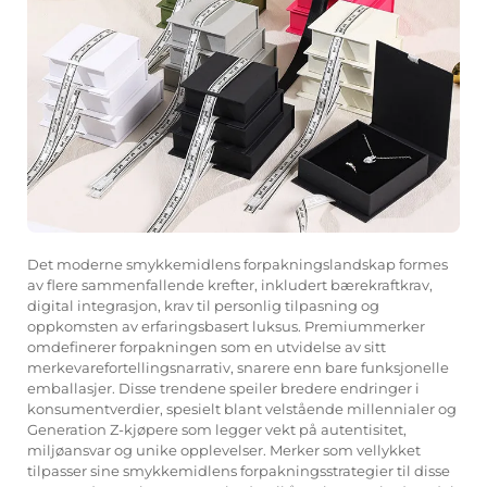
Det moderne smykkemidlens forpakningslandskap formes
av flere sammenfallende krefter, inkludert bærekraftkrav,
digital integrasjon, krav til personlig tilpasning og
oppkomsten av erfaringsbasert luksus. Premiummerker
omdefinerer forpakningen som en utvidelse av sitt
merkevarefortellingsnarrativ, snarere enn bare funksjonelle
emballasjer. Disse trendene speiler bredere endringer i
konsumentverdier, spesielt blant velstående millennialer og
Generation Z-kjøpere som legger vekt på autentisitet,
miljøansvar og unike opplevelser. Merker som vellykket
tilpasser sine smykkemidlens forpakningsstrategier til disse