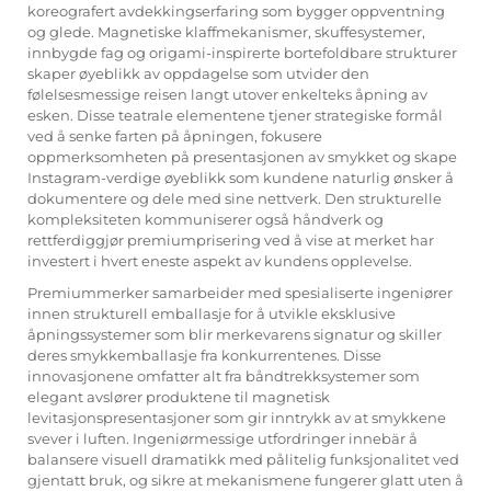
koreografert avdekkingserfaring som bygger oppventning
og glede. Magnetiske klaffmekanismer, skuffesystemer,
innbygde fag og origami-inspirerte bortefoldbare strukturer
skaper øyeblikk av oppdagelse som utvider den
følelsesmessige reisen langt utover enkelteks åpning av
esken. Disse teatrale elementene tjener strategiske formål
ved å senke farten på åpningen, fokusere
oppmerksomheten på presentasjonen av smykket og skape
Instagram-verdige øyeblikk som kundene naturlig ønsker å
dokumentere og dele med sine nettverk. Den strukturelle
kompleksiteten kommuniserer også håndverk og
rettferdiggjør premiumprisering ved å vise at merket har
investert i hvert eneste aspekt av kundens opplevelse.
Premiummerker samarbeider med spesialiserte ingeniører
innen strukturell emballasje for å utvikle eksklusive
åpningssystemer som blir merkevarens signatur og skiller
deres smykkemballasje fra konkurrentenes. Disse
innovasjonene omfatter alt fra båndtrekksystemer som
elegant avslører produktene til magnetisk
levitasjonspresentasjoner som gir inntrykk av at smykkene
svever i luften. Ingeniørmessige utfordringer innebär å
balansere visuell dramatikk med pålitelig funksjonalitet ved
gjentatt bruk, og sikre at mekanismene fungerer glatt uten å