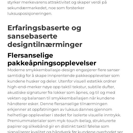
styrker merkevarens attraktivitet og skaper verdi på
sekundærmarkedet, noe som forsterker
luksusposisjoneringen.
Erfaringsbaserte og
sansebaserte
designtilnærminger
Flersanselige
pakkeåpningsopplevelser
Moderne smykkemballasje-design engasjerer flere sanser
samtidig for å skape innprentende pakkeopplevelser som
kundene husker og deler. Utenfor visuell estetikk ordner
high-end-merker nøye opp taktil tekstur, subtile dufter,
akustiske signaturer fra lokker som åpnes, og til og med
vekten og balansen til smykkemballasjen når kundene
håndterer esker. Denne flersanselige tilnærmingen
erkjenner at oppfatningen av luksus dannes gjennom
helhetlige opplevelser i stedet for isolerte visuelle inntrykk.
Premiummaterialer som myk-touch-belag, strukturerte
papirer og silkebånd gir en distinkt taktil følelse som
signaliserer kvalitet og håndverk før kundene overhodet ser