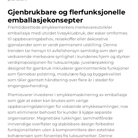
Gjenbrukbare og flerfunksjonelle
emballasjekonsepter
Fremtidsrettede smykkemerkers merkevareutvikler
emballasje med utvidet livssyklusbruk, der esker omformes
til oppbevaringsbehov, reisekoffer eller dekorative
gjenstander som er verdt permanent utstilling. Denne
trenden tar hensyn til avfallshensyn samtidig som den gir
vedvarende merkevare synlighet i kundenes hjem og styrker
verdiproposisjonen for luksusinkjøp.
juvelærpakking
designet for gjenbruk inkluderer gjennomtenkte funksjoner
som fjernebar polstring, modulære fag og byggekvalitet
som tåler gjentatt håndtering over flere år i stedet for
engangsavhending.
Premievarer investerer i smykkemaskinering av emballasje
som gjør at esker kan brukes som varige
oppbevaringsløsninger for voksende smykkesamlinger, noe
som eliminerer behovet for kunder å kjøpe separate
organisatorer. Magnetiske lukkinger, sammetfôrede
innvendige overflater og stablebare design forbedrer
funksjonaliteten uten å kompromittere den estetiske
kohærensen som forventes fra luksusmerker. Denne