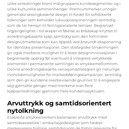
ulike anledninger blant målgruppens kundesegmenter og i
ulike kulturelle sammenhenger. Premiummerker unngår
generiske sesongbaserte design til fordel for sofistikerte
tolkninger som beholder luksusposisjoneringen samtidig
som de tar hensyn til feiringsrelaterte temaer. Begrenset
tilgjengelighet i tid skaper et følelse av brådskap knyttet til
anledningsbaserte kjøp, samtidig som den forhindrer
designutmattelse som kan oppstå ved årsrundt eksponering
for identiske presentasjoner. Den strategiske tilnærmingen
gir også merkene mulighet til å teste designinnovasjoner i
begrensede opplag før eventuelt å integrere vellykkede
elementer i permanente samlinger av smykkemellomrom.
Denne anledningsbaserte variasjonsstrategien gir naturlige
innholdsmuligheter for markedsføringskampanjer, samtidig
som den gir kundene overbevisende grunner til å engasjere
seg gjentatte ganger med merkene over flere
kjøpsanledninger gjennom hele kundelivssyklusen.
Arvuttrykk og samtidsorientert
nytolkning
Etablerte smykkemerkers balanserer arvuttrykk med
samtidsaestetikk i emballasjedesigner som hedrer
merkevarens historie, samtidig som de forblir relevante for