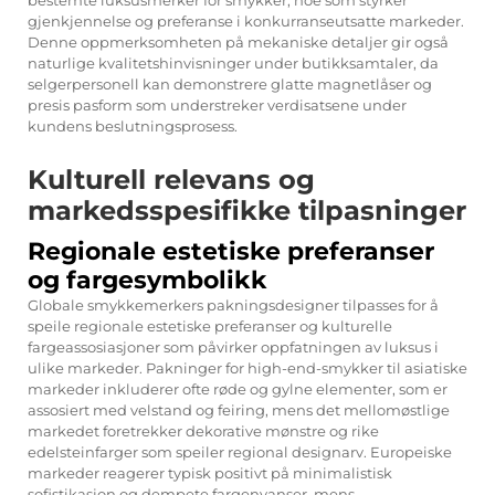
bestemte luksusmerker for smykker, noe som styrker
gjenkjennelse og preferanse i konkurranseutsatte markeder.
Denne oppmerksomheten på mekaniske detaljer gir også
naturlige kvalitetshinvisninger under butikksamtaler, da
selgerpersonell kan demonstrere glatte magnetlåser og
presis pasform som understreker verdisatsene under
kundens beslutningsprosess.
Kulturell relevans og
markedsspesifikke tilpasninger
Regionale estetiske preferanser
og fargesymbolikk
Globale smykkemerkers pakningsdesigner tilpasses for å
speile regionale estetiske preferanser og kulturelle
fargeassosiasjoner som påvirker oppfatningen av luksus i
ulike markeder. Pakninger for high-end-smykker til asiatiske
markeder inkluderer ofte røde og gylne elementer, som er
assosiert med velstand og feiring, mens det mellomøstlige
markedet foretrekker dekorative mønstre og rike
edelsteinfarger som speiler regional designarv. Europeiske
markeder reagerer typisk positivt på minimalistisk
sofistikasjon og dempete fargenyanser, mens