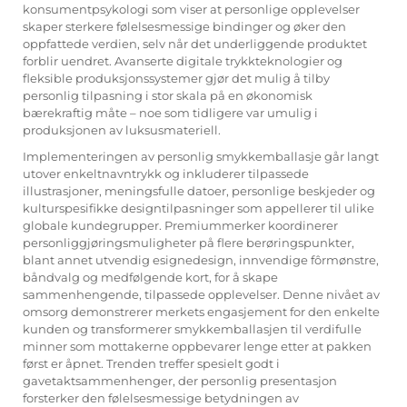
konsumentpsykologi som viser at personlige opplevelser
skaper sterkere følelsesmessige bindinger og øker den
oppfattede verdien, selv når det underliggende produktet
forblir uendret. Avanserte digitale trykkteknologier og
fleksible produksjonssystemer gjør det mulig å tilby
personlig tilpasning i stor skala på en økonomisk
bærekraftig måte – noe som tidligere var umulig i
produksjonen av luksusmateriell.
Implementeringen av personlig smykkemballasje går langt
utover enkeltnavntrykk og inkluderer tilpassede
illustrasjoner, meningsfulle datoer, personlige beskjeder og
kulturspesifikke designtilpasninger som appellerer til ulike
globale kundegrupper. Premiummerker koordinerer
personliggjøringsmuligheter på flere berøringspunkter,
blant annet utvendig esignedesign, innvendige fôrmønstre,
båndvalg og medfølgende kort, for å skape
sammenhengende, tilpassede opplevelser. Denne nivået av
omsorg demonstrerer merkets engasjement for den enkelte
kunden og transformerer smykkemballasjen til verdifulle
minner som mottakerne oppbevarer lenge etter at pakken
først er åpnet. Trenden treffer spesielt godt i
gavetaktsammenhenger, der personlig presentasjon
forsterker den følelsesmessige betydningen av