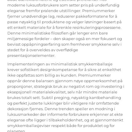
moderne luksusforbrukere som setter pris på underfundig
eleganse fremfor pralende utstillinger. Premiummerker
fjerner unødvendige lag, reduserer pakkeformatene for å
passe nøyaktig til produktene og velger løsninger basert på
ett enkelt materiale for å forenkle resirkuleringsprosessene.
Denne minimalistiske filosofien går lenger enn bare
miljømessige fordeler – den skaper også en mer fokusert og
bevisst oppåpningserfaring som fremhever smykkene selv i
stedet for å overveldes av overflødige
presentasjonselementer.
Implementeringen av minimalistisk smykkemballasje
krever sofistikert designkompetanse for å sikre at enkelthet
ikke oppfattas som billig av kunden. Premiummerker
oppnår denne balansen gjennom nøye oppmerksomhet på
proporsjoner, strategisk bruk av negativt rom og investering i
eksepsjonell materialekvalitet, selv når mindre materiale
brukes totalt sett. Subtil preging, nøyaktig kantbehandling
og perfekt justerte lukkinger blir viktigere når omfattende
dekorasjon fjernes. Denne trenden speiler en modning i
luksusmarkeder der informerte forbrukere erkjenner at ekte
eleganse ofte ligger i tilbakeholdenhet, og at gjennomtenkt
smykkemballasjeviser respekt både for produktet og for
planeten.