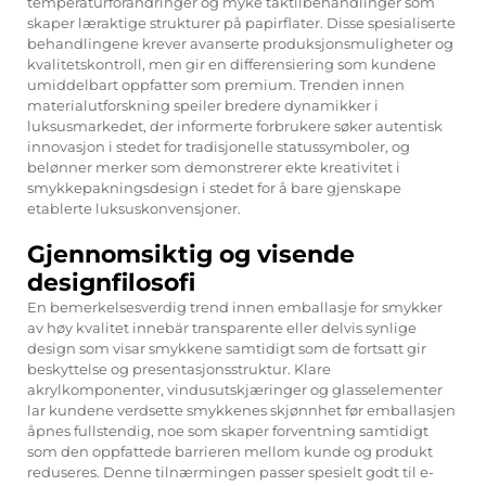
temperaturforandringer og myke taktilbehandlinger som
skaper læraktige strukturer på papirflater. Disse spesialiserte
behandlingene krever avanserte produksjonsmuligheter og
kvalitetskontroll, men gir en differensiering som kundene
umiddelbart oppfatter som premium. Trenden innen
materialutforskning speiler bredere dynamikker i
luksusmarkedet, der informerte forbrukere søker autentisk
innovasjon i stedet for tradisjonelle statussymboler, og
belønner merker som demonstrerer ekte kreativitet i
smykkepakningsdesign i stedet for å bare gjenskape
etablerte luksuskonvensjoner.
Gjennomsiktig og visende
designfilosofi
En bemerkelsesverdig trend innen emballasje for smykker
av høy kvalitet innebär transparente eller delvis synlige
design som visar smykkene samtidigt som de fortsatt gir
beskyttelse og presentasjonsstruktur. Klare
akrylkomponenter, vindusutskjæringer og glasselementer
lar kundene verdsette smykkenes skjønnhet før emballasjen
åpnes fullstendig, noe som skaper forventning samtidigt
som den oppfattede barrieren mellom kunde og produkt
reduseres. Denne tilnærmingen passer spesielt godt til e-