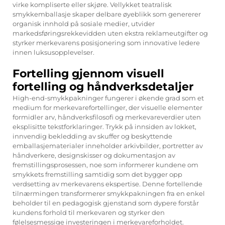
virke kompliserte eller skjøre. Vellykket teatralisk
smykkemballasje skaper delbare øyeblikk som genererer
organisk innhold på sosiale medier, utvider
markedsføringsrekkevidden uten ekstra reklameutgifter og
styrker merkevarens posisjonering som innovative ledere
innen luksusopplevelser.
Fortelling gjennom visuell
fortelling og håndverksdetaljer
High-end-smykkpakninger fungerer i økende grad som et
medium for merkevarefortellinger, der visuelle elementer
formidler arv, håndverksfilosofi og merkevareverdier uten
eksplisitte tekstforklaringer. Trykk på innsiden av lokket,
innvendig bekledding av skuffer og beskyttende
emballasjematerialer inneholder arkivbilder, portretter av
håndverkere, designskisser og dokumentasjon av
fremstillingsprosessen, noe som informerer kundene om
smykkets fremstilling samtidig som det bygger opp
verdsetting av merkevarens ekspertise. Denne fortellende
tilnærmingen transformerer smykkpakningen fra en enkel
beholder til en pedagogisk gjenstand som dypere forstår
kundens forhold til merkevaren og styrker den
følelsesmessige investeringen i merkevareforholdet.