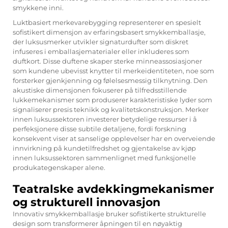
smykkene inni.
Luktbasiert merkevarebygging representerer en spesielt
sofistikert dimensjon av erfaringsbasert smykkemballasje,
der luksusmerker utvikler signaturdufter som diskret
infuseres i emballasjematerialer eller inkluderes som
duftkort. Disse duftene skaper sterke minneassosiasjoner
som kundene ubevisst knytter til merkeidentiteten, noe som
forsterker gjenkjenning og følelsesmessig tilknytning. Den
akustiske dimensjonen fokuserer på tilfredsstillende
lukkemekanismer som produserer karakteristiske lyder som
signaliserer presis teknikk og kvalitetskonstruksjon. Merker
innen luksussektoren investerer betydelige ressurser i å
perfeksjonere disse subtile detaljene, fordi forskning
konsekvent viser at sanselige opplevelser har en overveiende
innvirkning på kundetilfredshet og gjentakelse av kjøp
innen luksussektoren sammenlignet med funksjonelle
produkategenskaper alene.
Teatralske avdekkingmekanismer
og strukturell innovasjon
Innovativ smykkemballasje bruker sofistikerte strukturelle
design som transformerer åpningen til en nøyaktig