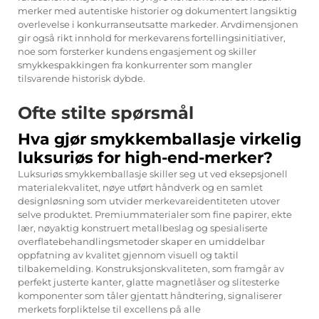
merker med autentiske historier og dokumentert langsiktig
overlevelse i konkurranseutsatte markeder. Arvdimensjonen
gir også rikt innhold for merkevarens fortellingsinitiativer,
noe som forsterker kundens engasjement og skiller
smykkespakkingen fra konkurrenter som mangler
tilsvarende historisk dybde.
Ofte stilte spørsmål
Hva gjør smykkemballasje virkelig
luksuriøs for high-end-merker?
Luksuriøs smykkemballasje skiller seg ut ved eksepsjonell
materialekvalitet, nøye utført håndverk og en samlet
designløsning som utvider merkevareidentiteten utover
selve produktet. Premiummaterialer som fine papirer, ekte
lær, nøyaktig konstruert metallbeslag og spesialiserte
overflatebehandlingsmetoder skaper en umiddelbar
oppfatning av kvalitet gjennom visuell og taktil
tilbakemelding. Konstruksjonskvaliteten, som framgår av
perfekt justerte kanter, glatte magnetlåser og slitesterke
komponenter som tåler gjentatt håndtering, signaliserer
merkets forpliktelse til excellens på alle