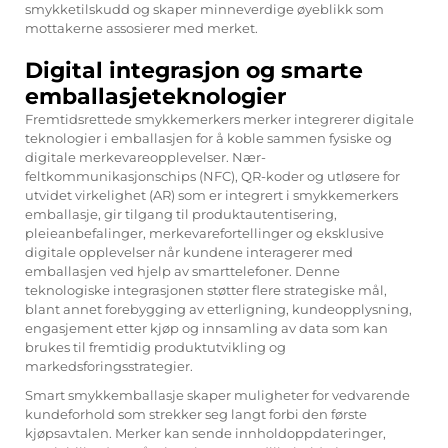
smykketilskudd og skaper minneverdige øyeblikk som
mottakerne assosierer med merket.
Digital integrasjon og smarte
emballasjeteknologier
Fremtidsrettede smykkemerkers merker integrerer digitale
teknologier i emballasjen for å koble sammen fysiske og
digitale merkevareopplevelser. Nær-
feltkommunikasjonschips (NFC), QR-koder og utløsere for
utvidet virkelighet (AR) som er integrert i smykkemerkers
emballasje, gir tilgang til produktautentisering,
pleieanbefalinger, merkevarefortellinger og eksklusive
digitale opplevelser når kundene interagerer med
emballasjen ved hjelp av smarttelefoner. Denne
teknologiske integrasjonen støtter flere strategiske mål,
blant annet forebygging av etterligning, kundeopplysning,
engasjement etter kjøp og innsamling av data som kan
brukes til fremtidig produktutvikling og
markedsforingsstrategier.
Smart smykkemballasje skaper muligheter for vedvarende
kundeforhold som strekker seg langt forbi den første
kjøpsavtalen. Merker kan sende innholdoppdateringer,