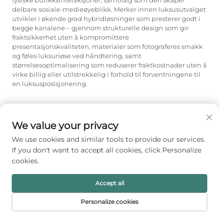
fysiske butikksinteraksjoner, samtidig som den skaper
delbare sosiale-medieøyeblikk. Merker innen luksusutvalget
utvikler i økende grad hybridløsninger som presterer godt i
begge kanalene – gjennom strukturelle design som gir
fraktsikkerhet uten å kompromittere
presentasjonskvaliteten, materialer som fotograferes smakk
og føles luksuriøse ved håndtering, samt
størrelsesoptimalisering som reduserer fraktkostnader uten å
virke billig eller utilstrekkelig i forhold til forventningene til
en luksusposisjonering.
Forrige:
Hvilke smykkematerialer passer til luksus- versus hurtigmoderetail?
We value your privacy
Neste:
Hvordan finner man en pålitelig produsent av smykkespakking i større mengder?
We use cookies and similar tools to provide our services.
If you don't want to accept all cookies, click Personalize
cookies.
Accept all
Personalize cookies
HJEM
PRODUKTER
E-POST
TELEFON