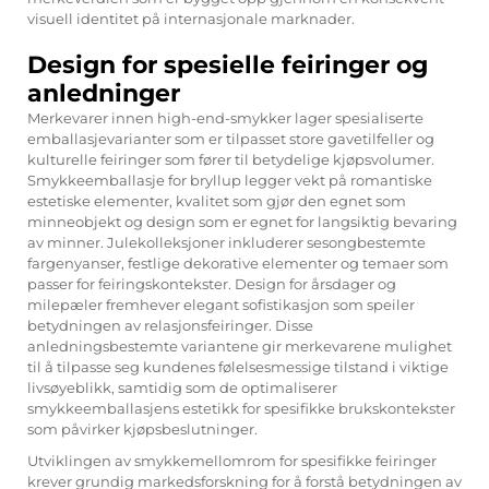
visuell identitet på internasjonale marknader.
Design for spesielle feiringer og
anledninger
Merkevarer innen high-end-smykker lager spesialiserte
emballasjevarianter som er tilpasset store gavetilfeller og
kulturelle feiringer som fører til betydelige kjøpsvolumer.
Smykkeemballasje for bryllup legger vekt på romantiske
estetiske elementer, kvalitet som gjør den egnet som
minneobjekt og design som er egnet for langsiktig bevaring
av minner. Julekolleksjoner inkluderer sesongbestemte
fargenyanser, festlige dekorative elementer og temaer som
passer for feiringskontekster. Design for årsdager og
milepæler fremhever elegant sofistikasjon som speiler
betydningen av relasjonsfeiringer. Disse
anledningsbestemte variantene gir merkevarene mulighet
til å tilpasse seg kundenes følelsesmessige tilstand i viktige
livsøyeblikk, samtidig som de optimaliserer
smykkeemballasjens estetikk for spesifikke brukskontekster
som påvirker kjøpsbeslutninger.
Utviklingen av smykkemellomrom for spesifikke feiringer
krever grundig markedsforskning for å forstå betydningen av