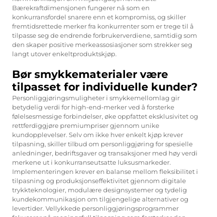
Bærekraftdimensjonen fungerer nå som en
konkurransfordel snarere enn et kompromiss, og skiller
fremtidsrettede merker fra konkurrenter som er trege til å
tilpasse seg de endrende forbrukerverdiene, samtidig som
den skaper positive merkeassosiasjoner som strekker seg
langt utover enkeltproduktskjøp.
Bør smykkematerialer være
tilpasset for individuelle kunder?
Personliggjøringsmuligheter i smykkemellomlag gir
betydelig verdi for high-end-merker ved å forsterke
følelsesmessige forbindelser, øke oppfattet eksklusivitet og
rettferdiggjøre premiumpriser gjennom unike
kundopplevelser. Selv om ikke hver enkelt kjøp krever
tilpasning, skiller tilbud om personliggjøring for spesielle
anledninger, bedriftsgaver og transaksjoner med høy verdi
merkene ut i konkurranseutsatte luksusmarkeder.
Implementeringen krever en balanse mellom fleksibilitet i
tilpasning og produksjonseffektivitet gjennom digitale
trykkteknologier, modulære designsystemer og tydelig
kundekommunikasjon om tilgjengelige alternativer og
levertider. Vellykkede personliggjøringsprogrammer