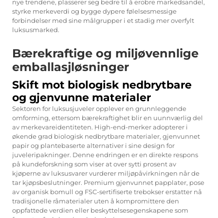
nye trendene, plasserer seg bedre til å erobre markedsandel,
styrke merkeverdi og bygge dypere følelsesmessige
forbindelser med sine målgrupper i et stadig mer overfylt
luksusmarked.
Bærekraftige og miljøvennlige
emballasjløsninger
Skift mot biologisk nedbrytbare
og gjenvunne materialer
Sektoren for luksusjuveler opplever en grunnleggende
omforming, ettersom bærekraftighet blir en uunnværlig del
av merkevareidentiteten. High-end-merker adopterer i
økende grad biologisk nedbrytbare materialer, gjenvunnet
papir og plantebaserte alternativer i sine design for
juveleripakninger. Denne endringen er en direkte respons
på kundeforskning som viser at over sytti prosent av
kjøperne av luksusvarer vurderer miljøpåvirkningen når de
tar kjøpsbeslutninger. Premium gjenvunnet papplater, pose
av organisk bomull og FSC-sertifiserte trebokser erstatter nå
tradisjonelle råmaterialer uten å kompromittere den
oppfattede verdien eller beskyttelsesegenskapene som