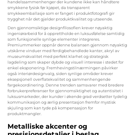
handelssammenhenger der kundene ikke kan håndtere
smykkene fysisk før kjøpet, da transparent
smykkeemballasje som er fanget i produktfotografi gir
trygghet når det gjelder produktkvalitet og utseende.
Den gjennomsiktige designfilosofien krever nøyaktig
ingeniørarbeid for å opprettholde en luksusfølelse samtidig
som funksjonelle synlige elementer integreres.
Premiummerker oppnår denne balansen gjennom nøyaktig
utskårne vinduer med ferdigbehandlede kanter, akryl av
museumskvalitet med perfekt klarhet og strategisk
lagdeling som skaper dybde og visuell interesse i stedet for
enkel eksponering. Fremhevingstilnærmingen påvirker
også interiørdesignvalg, siden synlige områder krever
eksepsjonell overflatekvalitet og sammenhengende
fargekoordinering. Denne trenden samsvarer med bredere
forbrukerpreferanser for gjennomsiktighet og autentisitet i
luksusmarkeder, der kunder i økende grad verdsetter tydelig
kommunikasjon og ærlig presentasjon fremfor mystisk
skjuling som kan tyde på kompensasjon for
produktmangler.
Metalliske akcenter og
presisjonsdetaljer i beslag