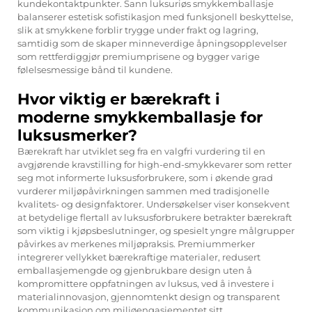
kundekontaktpunkter. Sann luksuriøs smykkemballasje
balanserer estetisk sofistikasjon med funksjonell beskyttelse,
slik at smykkene forblir trygge under frakt og lagring,
samtidig som de skaper minneverdige åpningsopplevelser
som rettferdiggjør premiumprisene og bygger varige
følelsesmessige bånd til kundene.
Hvor viktig er bærekraft i
moderne smykkemballasje for
luksusmerker?
Bærekraft har utviklet seg fra en valgfri vurdering til en
avgjørende kravstilling for high-end-smykkevarer som retter
seg mot informerte luksusforbrukere, som i økende grad
vurderer miljøpåvirkningen sammen med tradisjonelle
kvalitets- og designfaktorer. Undersøkelser viser konsekvent
at betydelige flertall av luksusforbrukere betrakter bærekraft
som viktig i kjøpsbeslutninger, og spesielt yngre målgrupper
påvirkes av merkenes miljøpraksis. Premiummerker
integrerer vellykket bærekraftige materialer, redusert
emballasjemengde og gjenbrukbare design uten å
kompromittere oppfatningen av luksus, ved å investere i
materialinnovasjon, gjennomtenkt design og transparent
kommunikasjon om miljøengasjementet sitt.