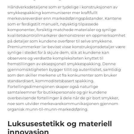
Håndverksdetaljene som er tydelige i konstruksjonen av
smykkespakking kommuniserer mer kraftfullt
merkevareverdier enn markedsføringspåstander. Kantene
som er ferdigstilt manuelt, nøyaktig tilpassede
komponenter, forsiktig matchede materialer og synlige
kvalitetskontrollmarkører demonstrerer en oppmerksomhet
på detaljer som kundene overfører til selve smykkene.
Premiummerker lar bevisst visse konstruksjonsdetaljer være
synlige i stedet for å skjule dem, slik at kundene kan
observere og verdsette kompleksiteten knyttet til
fremstillingen av eksepsjonell smykkespakking. Denne
gjennomsiktigheten bygger tillit og autentisitet, samtidig
som den skiller merkene ut fra konkurrenter som bruker
standardisert, kommoditetsbasert spakking.
Fortellingsdimensjonen skaper også naturlige
samtaleemner for butikkpersonale og gir kundene
overbevisende fortellinger å dele når de gir bort smykker,
noe som utvider merkevarekommunikasjonen gjennom
organisk munn-til-munn-markedsføring.
Luksusestetikk og materiell
innovasjon