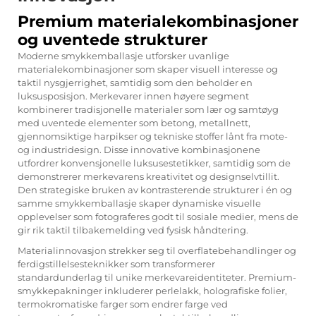
Premium materialekombinasjoner
og uventede strukturer
Moderne smykkemballasje utforsker uvanlige
materialekombinasjoner som skaper visuell interesse og
taktil nysgjerrighet, samtidig som den beholder en
luksusposisjon. Merkevarer innen høyere segment
kombinerer tradisjonelle materialer som lær og samtøyg
med uventede elementer som betong, metallnett,
gjennomsiktige harpikser og tekniske stoffer lånt fra mote-
og industridesign. Disse innovative kombinasjonene
utfordrer konvensjonelle luksusestetikker, samtidig som de
demonstrerer merkevarens kreativitet og designselvtillit.
Den strategiske bruken av kontrasterende strukturer i én og
samme smykkemballasje skaper dynamiske visuelle
opplevelser som fotograferes godt til sosiale medier, mens de
gir rik taktil tilbakemelding ved fysisk håndtering.
Materialinnovasjon strekker seg til overflatebehandlinger og
ferdigstillelsesteknikker som transformerer
standardunderlag til unike merkevareidentiteter. Premium-
smykkepakninger inkluderer perlelakk, holografiske folier,
termokromatiske farger som endrer farge ved