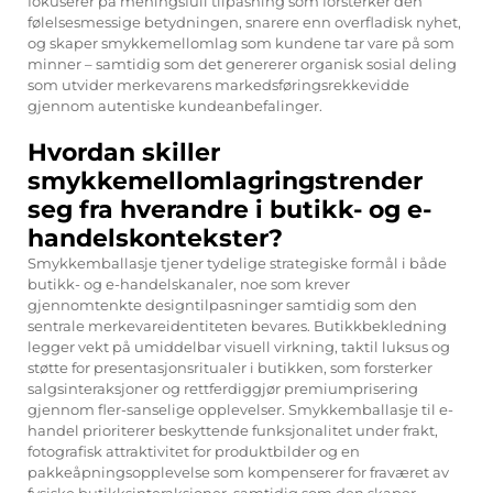
fokuserer på meningsfull tilpasning som forsterker den
følelsesmessige betydningen, snarere enn overfladisk nyhet,
og skaper smykkemellomlag som kundene tar vare på som
minner – samtidig som det genererer organisk sosial deling
som utvider merkevarens markedsføringsrekkevidde
gjennom autentiske kundeanbefalinger.
Hvordan skiller
smykkemellomlagringstrender
seg fra hverandre i butikk- og e-
handelskontekster?
Smykkemballasje tjener tydelige strategiske formål i både
butikk- og e-handelskanaler, noe som krever
gjennomtenkte designtilpasninger samtidig som den
sentrale merkevareidentiteten bevares. Butikkbekledning
legger vekt på umiddelbar visuell virkning, taktil luksus og
støtte for presentasjonsritualer i butikken, som forsterker
salgsinteraksjoner og rettferdiggjør premiumprisering
gjennom fler-sanselige opplevelser. Smykkemballasje til e-
handel prioriterer beskyttende funksjonalitet under frakt,
fotografisk attraktivitet for produktbilder og en
pakkeåpningsopplevelse som kompenserer for fraværet av