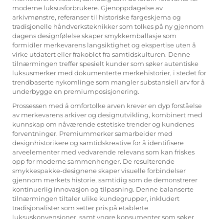
moderne luksusforbrukere. Gjenoppdagelse av
arkivmønstre, referanser til historiske fargeskjema og
tradisjonelle håndverksteknikker som tolkes på ny gjennom
dagens designfølelse skaper smykkemballasje som
formidler merkevarens langsiktighet og ekspertise uten å
virke utdatert eller frakoblet fra samtidskulturen. Denne
tilnærmingen treffer spesielt kunder som søker autentiske
luksusmerker med dokumenterte merkehistorier, i stedet for
trendbaserte nykomlinge som mangler substansiell arv for å
underbygge en premiumposisjonering.
Prossessen med å omfortolke arven krever en dyp forståelse
av merkevarens arkiver og designutvikling, kombinert med
kunnskap om nåværende estetiske trender og kundenes
forventninger. Premiummerker samarbeider med
designhistorikere og samtidskreative for å identifisere
arveelementer med vedvarende relevans som kan friskes
opp for moderne sammenhenger. De resulterende
smykkespakke-designene skaper visuelle forbindelser
gjennom merkets historie, samtidig som de demonstrerer
kontinuerlig innovasjon og tilpasning. Denne balanserte
tilnærmingen tiltaler ulike kundegrupper, inkludert
tradisjonalister som setter pris på etablerte
luksuskonvensjoner, samt yngre konsumenter som søker