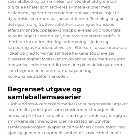
spesialtilbud og påminnelser om vedlikehold gjennom
digitale kanaler som aktiveres av interaksjoner med
ballemsen, og dermed omdanne statiske emballasjer til
dynamiske kommunikasjonsplattformer. Teknologien gjør
det også mulig å utføre sofistikert sporing av kundens
atferdsmønstre, oppåpakkingsopplevelser og produktets
reise fra lager til endbruker, noe som genererer verdifulle
innsikter for optimalisering av forsyningskjeden og
forbedring av kundeopplevelsen. Ettersom luksusforbrukere
i økende grad forventer sømløse flerkanalsopplevelser,
plasserer digitalt forsterket smykkemballasje merkene som
innovative ledere samtidig som den gir praktisk nytteverdi
som begrunner en premiumposisjonering i
konkurranseutsatte markeder.
Begrenset utgave og
samleballemseserier
High-end smykkemerkers merker lager begrensede utgaver
av emballasjedesigner som transformerer funksjonelle
emballasjer til samleobjekter med egen verdi, uavhengig av
smykkene de inneholder. Denne strategien utnytter
samlerpsykologien, skaper et behov for rask beslutning ved
kjøp og genererer oppmerksomhet på sosiale medier når