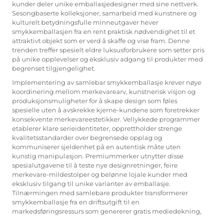
kunder deler unike emballasjedesigner med sine nettverk.
Sesongbaserte kolleksjoner, samarbeid med kunstnere og
kulturelt betydningsfulle minneutgaver hever
smykkemballasjen fra en rent praktisk nødvendighet til et
attraktivt objekt som er verd å skaffe og vise fram. Denne
trenden treffer spesielt eldre luksusforbrukere som setter pris
på unike opplevelser og eksklusiv adgang til produkter med
begrenset tilgjengelighet.
Implementering av samlebar smykkemballasje krever nøye
koordinering mellom merkevarearv, kunstnerisk visjon og
produksjonsmuligheter for å skape design som føles
spesielle uten å avskrekke kjerne-kundene som foretrekker
konsekvente merkevareestetikker. Vellykkede programmer
etablerer klare serieidentiteter, opprettholder strenge
kvalitetsstandarder over begrensede opplag og
kommuniserer sjeldenhet på en autentisk måte uten
kunstig manipulasjon. Premiummerker utnytter disse
spesialutgavene til å teste nye designretninger, feire
merkevare-mildestolper og belønne lojale kunder med
eksklusiv tilgang til unike varianter av emballasje.
Tilnærmingen med samlebare produkter transformerer
smykkemballasje fra en driftsutgift til en
markedsføringsressurs som genererer gratis mediedekning,