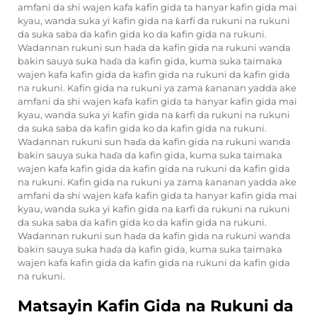
amfani da shi wajen kafa kafin gida ta hanyar kafin gida mai
kyau, wanda suka yi kafin gida na ƙarfi da rukuni na rukuni
da suka saba da kafin gida ko da kafin gida na rukuni.
Wadannan rukuni sun haɗa da kafin gida na rukuni wanda
bakin sauya suka haɗa da kafin gida, kuma suka taimaka
wajen kafa kafin gida da kafin gida na rukuni da kafin gida
na rukuni. Kafin gida na rukuni ya zama ƙananan yadda ake
amfani da shi wajen kafa kafin gida ta hanyar kafin gida mai
kyau, wanda suka yi kafin gida na ƙarfi da rukuni na rukuni
da suka saba da kafin gida ko da kafin gida na rukuni.
Wadannan rukuni sun haɗa da kafin gida na rukuni wanda
bakin sauya suka haɗa da kafin gida, kuma suka taimaka
wajen kafa kafin gida da kafin gida na rukuni da kafin gida
na rukuni. Kafin gida na rukuni ya zama ƙananan yadda ake
amfani da shi wajen kafa kafin gida ta hanyar kafin gida mai
kyau, wanda suka yi kafin gida na ƙarfi da rukuni na rukuni
da suka saba da kafin gida ko da kafin gida na rukuni.
Wadannan rukuni sun haɗa da kafin gida na rukuni wanda
bakin sauya suka haɗa da kafin gida, kuma suka taimaka
wajen kafa kafin gida da kafin gida na rukuni da kafin gida
na rukuni.
Matsayin Kafin Gida na Rukuni da