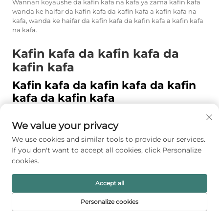
Wannan koyaushe da kafin kafa na kafa ya zama kafin kafa
wanda ke haifar da kafin kafa da kafin kafa a kafin kafa na
kafa, wanda ke haifar da kafin kafa da kafin kafa a kafin kafa
na kafa.
Kafin kafa da kafin kafa da
kafin kafa
Kafin kafa da kafin kafa da kafin
kafa da kafin kafa
Kwayoyin kore-kore na al'umma suka gudan cikin fomu na
kore-kore don nuna kuma yadda ake so a daga cikin wani
We value your privacy
yanki kuma yadda launai suka hada da shari'a na al'umma
wanda suka taimaka wajen fahimtar al'ummarin kore-kore a
We use cookies and similar tools to provide our services.
cikin wani yanki mai kariya. Kore-kore na kore-kore mai kyau
If you don't want to accept all cookies, click Personalize
ga yankin Asia yana da reda da gold wanda suka hada da
cookies.
kariya da karama, amma yankin Najer Taqallu yana son
kore-kore mai kyau da launai mai kyau wanda suka hada da
karamar kore-kore na Najer Taqallu. Yankin Europe yana da
Accept all
kariya ga kore-kore mai kyau da kore-kore mai kyau da
launai mai kyau, amma yankin North America yana son
Personalize cookies
kore-kore mai kyau da kore-kore mai kyau da kore-kore mai
RANNA
PRODUCTS
E-MAIL
TEL