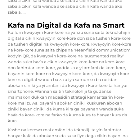
saba a cikin kafa wanda ake saba a cikin kafa wanda ake
saba a cikin kafa wanda ake saba a cikin kafa wanda ake
saba a......
Kafa na Digital da Kafa na Smart
Kullum kwayoyin kore-kore na yanzu suna saita teknolohijin
digital a cikin kwayoyin kore-kore don raba tushen kore-kore
da tushen digital na kwayoyin kore-kore. Kwayoyin kore-kore
na kore-kore suna saita chips na 'Near-field communication',
kodyin QR, da kwayoyin kore-kore na 'augmented reality'
wanda suka haɗa a cikin kwayoyin kore-kore na kore-kore
don fahimtar kore-kore, yadda za a yi amfani da kore-kore,
bayanin kore-kore na kwayoyin kore-kore, da kwayoyin kore-
kore na digital wanda ba za a iya samun su ba ne idan
abokan ciniki ya yi amfani da kwayoyin kore-kore ta hanyar
smartphone. Wannan saitin teknolohiji ta gudanƙe
maimakon dukkan maqasidin strategi kamar tsarin kore-
kore mai zuwa, bayanin abokan ciniki, kuskuren abokan
ciniki bayan ciniki, da kuma kira ga bayanan wanda suka
haɗa da kore-kore na farko da kuma kura ta hanyar kura da
kura.
Kashe na korewa mai amfani da teknoliji ta yin fahimtar
hanyar kafa da abokan so da suka fiye daga cikin bayani na