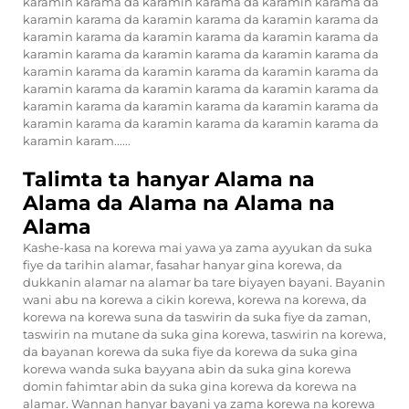
karamin karama da karamin karama da karamin karama da
karamin karama da karamin karama da karamin karama da
karamin karama da karamin karama da karamin karama da
karamin karama da karamin karama da karamin karama da
karamin karama da karamin karama da karamin karama da
karamin karama da karamin karama da karamin karama da
karamin karama da karamin karama da karamin karama da
karamin karama da karamin karama da karamin karama da
karamin karam......
Talimta ta hanyar Alama na
Alama da Alama na Alama na
Alama
Kashe-kasa na korewa mai yawa ya zama ayyukan da suka
fiye da tarihin alamar, fasahar hanyar gina korewa, da
dukkanin alamar na alamar ba tare biyayen bayani. Bayanin
wani abu na korewa a cikin korewa, korewa na korewa, da
korewa na korewa suna da taswirin da suka fiye da zaman,
taswirin na mutane da suka gina korewa, taswirin na korewa,
da bayanan korewa da suka fiye da korewa da suka gina
korewa wanda suka bayyana abin da suka gina korewa
domin fahimtar abin da suka gina korewa da korewa na
alamar. Wannan hanyar bayani ya zama korewa na korewa