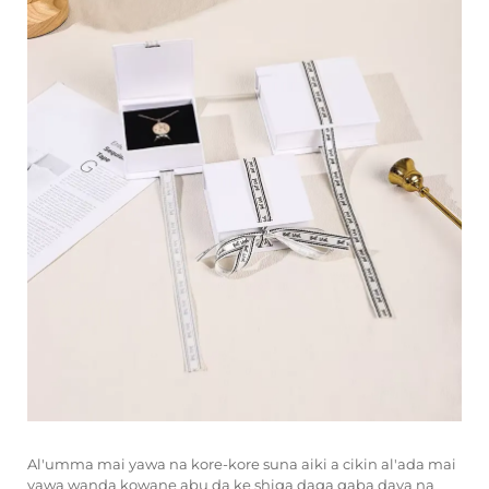
Al'umma mai yawa na kore-kore suna aiki a cikin al'ada mai
yawa wanda kowane abu da ke shiga daga gaba daya na