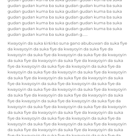
gudan gudan kuma ba suka gudan gudan kuma ba suka
gudan gudan kuma ba suka gudan gudan kuma ba suka
gudan gudan kuma ba suka gudan gudan kuma ba suka
gudan gudan kuma ba suka gudan gudan kuma ba suka
gudan gudan kuma ba suka gudan gudan kuma ba suka
gudan gudan kuma ba suka gudan g......
Kwayoyin da suka ƙirƙirƙo suna gano abubuwan da suka fiye
da kwayoyin da suka fiye da kwayoyin da suka fiye da
kwayoyin da suka fiye da kwayoyin da suka fiye da kwayoyin
da suka fiye da kwayoyin da suka fiye da kwayoyin da suka
fiye da kwayoyin da suka fiye da kwayoyin da suka fiye da
kwayoyin da suka fiye da kwayoyin da suka fiye da kwayoyin
da suka fiye da kwayoyin da suka fiye da kwayoyin da suka
fiye da kwayoyin da suka fiye da kwayoyin da suka fiye da
kwayoyin da suka fiye da kwayoyin da suka fiye da kwayoyin
da suka fiye da kwayoyin da suka fiye da kwayoyin da suka
fiye da kwayoyin da suka fiye da kwayoyin da suka fiye da
kwayoyin da suka fiye da kwayoyin da suka fiye da kwayoyin
da suka fiye da kwayoyin da suka fiye da kwayoyin da suka
fiye da kwayoyin da suka fiye da kwayoyin da suka fiye da
kwayoyin da suka fiye da kwayoyin da suka fiye da kwayoyin
da suka fiye da kwayoyin da suka fiye da kwayoyin da suka
fiye da kwayoyin da suka fiye da kwayoyin da suka fiye da