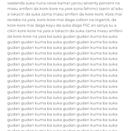
waɗanda suka nuna cewa kamar yanzu seventy percent na
masu amfani da kore-kore na yara suna fahimci tsarin al'adu
a lokacin da suka zama masu amfani da kore-kore. Kora mai
rarraba na yara, kore-kore mai daga cotton na organik, da
kore-kore mai daga kayu da suka daga FSC an sanya su a
cikin kore-kore na yara a lokacin da suka zama masu amfani
da kore-kore na yara ba suka gudan gudan kuma ba suka
gudan gudan kuma ba suka gudan gudan kuma ba suka
gudan gudan kuma ba suka gudan gudan kuma ba suka
gudan gudan kuma ba suka gudan gudan kuma ba suka
gudan gudan kuma ba suka gudan gudan kuma ba suka
gudan gudan kuma ba suka gudan gudan kuma ba suka
gudan gudan kuma ba suka gudan gudan kuma ba suka
gudan gudan kuma ba suka gudan gudan kuma ba suka
gudan gudan kuma ba suka gudan gudan kuma ba suka
gudan gudan kuma ba suka gudan gudan kuma ba suka
gudan gudan kuma ba suka gudan gudan kuma ba suka
gudan gudan kuma ba suka gudan gudan kuma ba suka
gudan gudan kuma ba suka gudan gudan kuma ba suka
gudan gudan kuma ba suka gudan gudan kuma ba suka
gudan gudan kuma ba suka gudan gudan kuma ba suka
gudan gudan kuma ba suka gudan gudan kuma ba suka
gudan gudan kuma ba suka gudan gudan kuma ba suka
gudan gudan kuma ba suka gudan gudan kuma ba suka