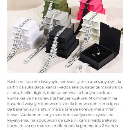
Kashe na kusurin ƙwayoyin korewa a yanzu ana sanya shi da
ƙarfin da suka dace, kamar yadda ake bukatar taimakawa ga
al'adu, haɗin digital, bukatar korewa ta hanyar kuskure,
kuma kariya na korewa ta hanyar kuskure. Al'ummarin na
kusurin ƙwayoyin korewa na sarrafa korewa don zama kusa
da bayanin su na al'umma ba tare da korewa mai amfani
kawai. Wadannan kariya sun nuna kariya masu yawa na
kayayyensu na abubuwan da suka yi, kamar yadda ake so
kuma maza da mata na millennial da generation Z wanda