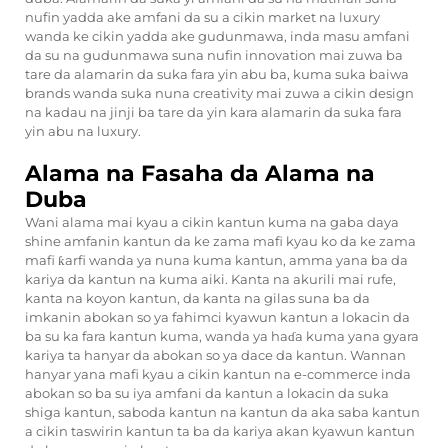
nufin yadda ake amfani da su a cikin market na luxury
wanda ke cikin yadda ake gudunmawa, inda masu amfani
da su na gudunmawa suna nufin innovation mai zuwa ba
tare da alamarin da suka fara yin abu ba, kuma suka baiwa
brands wanda suka nuna creativity mai zuwa a cikin design
na kadau na jinji ba tare da yin kara alamarin da suka fara
yin abu na luxury.
Alama na Fasaha da Alama na
Duba
Wani alama mai kyau a cikin kantun kuma na gaba daya
shine amfanin kantun da ke zama mafi kyau ko da ke zama
mafi ƙarfi wanda ya nuna kuma kantun, amma yana ba da
kariya da kantun na kuma aiki. Kanta na akurili mai rufe,
kanta na koyon kantun, da kanta na gilas suna ba da
imkanin abokan so ya fahimci kyawun kantun a lokacin da
ba su ka fara kantun kuma, wanda ya haɗa kuma yana gyara
kariya ta hanyar da abokan so ya dace da kantun. Wannan
hanyar yana mafi kyau a cikin kantun na e-commerce inda
abokan so ba su iya amfani da kantun a lokacin da suka
shiga kantun, saboda kantun na kantun da aka saba kantun
a cikin taswirin kantun ta ba da kariya akan kyawun kantun