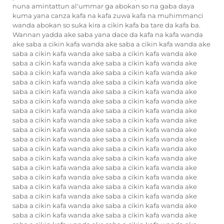
nuna amintattun al'ummar ga abokan so na gaba daya
kuma yana canza kafa na kafa zuwa kafa na muhimmanci
wanda abokan so suka kira a cikin kafa ba tare da kafa ba.
Wannan yadda ake saba yana dace da kafa na kafa wanda
ake saba a cikin kafa wanda ake saba a cikin kafa wanda ake
saba a cikin kafa wanda ake saba a cikin kafa wanda ake
saba a cikin kafa wanda ake saba a cikin kafa wanda ake
saba a cikin kafa wanda ake saba a cikin kafa wanda ake
saba a cikin kafa wanda ake saba a cikin kafa wanda ake
saba a cikin kafa wanda ake saba a cikin kafa wanda ake
saba a cikin kafa wanda ake saba a cikin kafa wanda ake
saba a cikin kafa wanda ake saba a cikin kafa wanda ake
saba a cikin kafa wanda ake saba a cikin kafa wanda ake
saba a cikin kafa wanda ake saba a cikin kafa wanda ake
saba a cikin kafa wanda ake saba a cikin kafa wanda ake
saba a cikin kafa wanda ake saba a cikin kafa wanda ake
saba a cikin kafa wanda ake saba a cikin kafa wanda ake
saba a cikin kafa wanda ake saba a cikin kafa wanda ake
saba a cikin kafa wanda ake saba a cikin kafa wanda ake
saba a cikin kafa wanda ake saba a cikin kafa wanda ake
saba a cikin kafa wanda ake saba a cikin kafa wanda ake
saba a cikin kafa wanda ake saba a cikin kafa wanda ake
saba a cikin kafa wanda ake saba a cikin kafa wanda ake