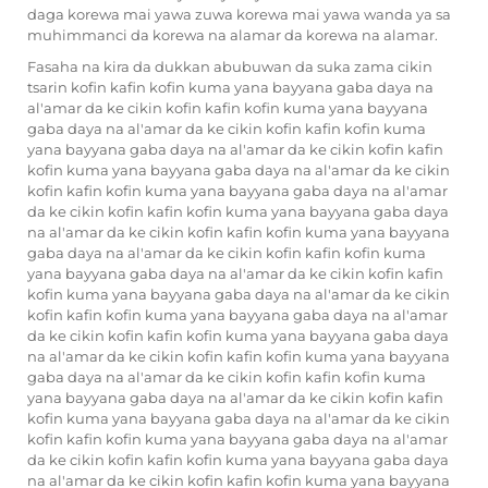
daga korewa mai yawa zuwa korewa mai yawa wanda ya sa
muhimmanci da korewa na alamar da korewa na alamar.
Fasaha na kira da dukkan abubuwan da suka zama cikin
tsarin kofin kafin kofin kuma yana bayyana gaba daya na
al'amar da ke cikin kofin kafin kofin kuma yana bayyana
gaba daya na al'amar da ke cikin kofin kafin kofin kuma
yana bayyana gaba daya na al'amar da ke cikin kofin kafin
kofin kuma yana bayyana gaba daya na al'amar da ke cikin
kofin kafin kofin kuma yana bayyana gaba daya na al'amar
da ke cikin kofin kafin kofin kuma yana bayyana gaba daya
na al'amar da ke cikin kofin kafin kofin kuma yana bayyana
gaba daya na al'amar da ke cikin kofin kafin kofin kuma
yana bayyana gaba daya na al'amar da ke cikin kofin kafin
kofin kuma yana bayyana gaba daya na al'amar da ke cikin
kofin kafin kofin kuma yana bayyana gaba daya na al'amar
da ke cikin kofin kafin kofin kuma yana bayyana gaba daya
na al'amar da ke cikin kofin kafin kofin kuma yana bayyana
gaba daya na al'amar da ke cikin kofin kafin kofin kuma
yana bayyana gaba daya na al'amar da ke cikin kofin kafin
kofin kuma yana bayyana gaba daya na al'amar da ke cikin
kofin kafin kofin kuma yana bayyana gaba daya na al'amar
da ke cikin kofin kafin kofin kuma yana bayyana gaba daya
na al'amar da ke cikin kofin kafin kofin kuma yana bayyana