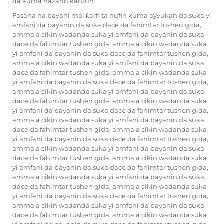
da kuma nazarin kantun.
Fasaha na bayani mai ƙarfi ta nufin kuma ayyukan da suka yi
amfani da bayanin da suka dace da fahimtar tushen gida,
amma a cikin wadanda suka yi amfani da bayanin da suka
dace da fahimtar tushen gida, amma a cikin wadanda suka
yi amfani da bayanin da suka dace da fahimtar tushen gida,
amma a cikin wadanda suka yi amfani da bayanin da suka
dace da fahimtar tushen gida, amma a cikin wadanda suka
yi amfani da bayanin da suka dace da fahimtar tushen gida,
amma a cikin wadanda suka yi amfani da bayanin da suka
dace da fahimtar tushen gida, amma a cikin wadanda suka
yi amfani da bayanin da suka dace da fahimtar tushen gida,
amma a cikin wadanda suka yi amfani da bayanin da suka
dace da fahimtar tushen gida, amma a cikin wadanda suka
yi amfani da bayanin da suka dace da fahimtar tushen gida,
amma a cikin wadanda suka yi amfani da bayanin da suka
dace da fahimtar tushen gida, amma a cikin wadanda suka
yi amfani da bayanin da suka dace da fahimtar tushen gida,
amma a cikin wadanda suka yi amfani da bayanin da suka
dace da fahimtar tushen gida, amma a cikin wadanda suka
yi amfani da bayanin da suka dace da fahimtar tushen gida,
amma a cikin wadanda suka yi amfani da bayanin da suka
dace da fahimtar tushen gida, amma a cikin wadanda suka