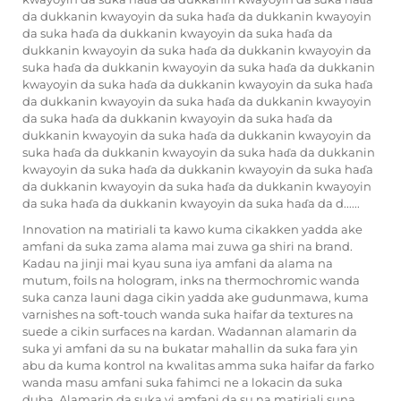
da dukkanin kwayoyin da suka haɗa da dukkanin kwayoyin
da suka haɗa da dukkanin kwayoyin da suka haɗa da
dukkanin kwayoyin da suka haɗa da dukkanin kwayoyin da
suka haɗa da dukkanin kwayoyin da suka haɗa da dukkanin
kwayoyin da suka haɗa da dukkanin kwayoyin da suka haɗa
da dukkanin kwayoyin da suka haɗa da dukkanin kwayoyin
da suka haɗa da dukkanin kwayoyin da suka haɗa da
dukkanin kwayoyin da suka haɗa da dukkanin kwayoyin da
suka haɗa da dukkanin kwayoyin da suka haɗa da dukkanin
kwayoyin da suka haɗa da dukkanin kwayoyin da suka haɗa
da dukkanin kwayoyin da suka haɗa da dukkanin kwayoyin
da suka haɗa da dukkanin kwayoyin da suka haɗa da d......
Innovation na matiriali ta kawo kuma cikakken yadda ake
amfani da suka zama alama mai zuwa ga shiri na brand.
Kadau na jinji mai kyau suna iya amfani da alama na
mutum, foils na hologram, inks na thermochromic wanda
suka canza launi daga cikin yadda ake gudunmawa, kuma
varnishes na soft-touch wanda suka haifar da textures na
suede a cikin surfaces na kardan. Wadannan alamarin da
suka yi amfani da su na bukatar mahallin da suka fara yin
abu da kuma kontrol na kwalitas amma suka haifar da farko
wanda masu amfani suka fahimci ne a lokacin da suka
duba. Alamarin da suka yi amfani da su na matiriali suna