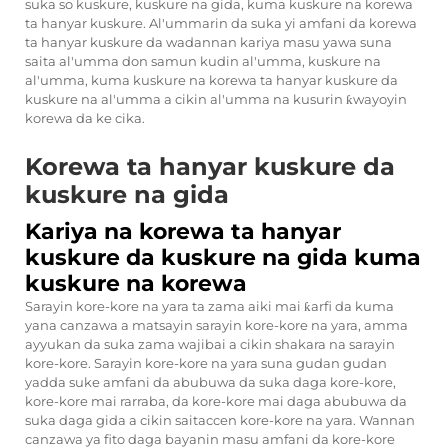
suka so kuskure, kuskure na gida, kuma kuskure na korewa
ta hanyar kuskure. Al'ummarin da suka yi amfani da korewa
ta hanyar kuskure da wadannan kariya masu yawa suna
saita al'umma don samun kudin al'umma, kuskure na
al'umma, kuma kuskure na korewa ta hanyar kuskure da
kuskure na al'umma a cikin al'umma na kusurin ƙwayoyin
korewa da ke cika.
Korewa ta hanyar kuskure da
kuskure na gida
Kariya na korewa ta hanyar
kuskure da kuskure na gida kuma
kuskure na korewa
Sarayin kore-kore na yara ta zama aiki mai ƙarfi da kuma
yana canzawa a matsayin sarayin kore-kore na yara, amma
ayyukan da suka zama wajibai a cikin shakara na sarayin
kore-kore. Sarayin kore-kore na yara suna gudan gudan
yadda suke amfani da abubuwa da suka daga kore-kore,
kore-kore mai rarraba, da kore-kore mai daga abubuwa da
suka daga gida a cikin saitaccen kore-kore na yara. Wannan
canzawa ya fito daga bayanin masu amfani da kore-kore