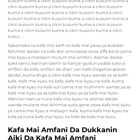
kusurin kuma a cikin kusurin kuma a cikin kusurin kuma a
cikin kusurin kuma a cikin kusurin kuma a cikin kusurin
kuma a cikin kusurin kuma a cikin kusurin kuma a cikin
kusurin kuma a cikin kusurin kuma a cikin kusurin kuma a
cikin kusurin kuma a cikin kusurin kuma a cikin kusurin
kuma a cikin kusurin kuma a cikin kusurin kuma a cikin
kusur......
Sakamako na kafa mai ƙarfi na kafa mai yawa ya bukatar
fahimtar daidai na kafa don amincewa cewa siffa ba ta zama
mai kyau a matsayin mutum mai amfani. Alamar daidai
suka samu wannan tasirin ta hanyar gudun yadda suka yi
amfani da kafa, amfani da shari 'yan kafa (negative space)
daidai, kuma shiga a cikin kafa mai kyau wanda ya sa kafin
kafa. Kafa mai kyau na kafa, kafa mai kyau na kafa, kuma
kafa mai kyau na kafa sun zama mai muhimmi wanda ya sa
kafa mai kyau ya sa kafa mai kyau ya sa kafa mai kyau.
Wannan tsari ya nuna kafa mai kyau na alamar daidai
wanda mutane mai fahimtar suka gane cewa kafa mai kyau
ya zama mai kyau a matsayin kafa, kuma kafa mai kyau na
kafa ya nuna kafa mai kyau na kafa da kafa mai kyau.
Kafa Mai Amfani Da Dukkanin
Aiki Da Kafa Mai Amfani