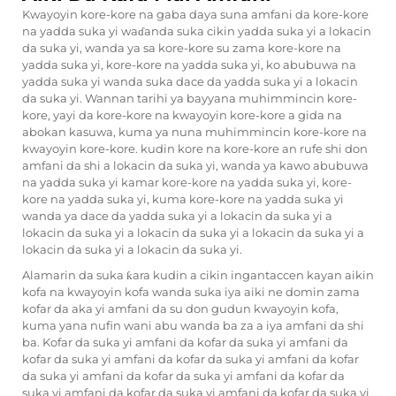
Kwayoyin kore-kore na gaba daya suna amfani da kore-kore
na yadda suka yi waɗanda suka cikin yadda suka yi a lokacin
da suka yi, wanda ya sa kore-kore su zama kore-kore na
yadda suka yi, kore-kore na yadda suka yi, ko abubuwa na
yadda suka yi wanda suka dace da yadda suka yi a lokacin
da suka yi. Wannan tarihi ya bayyana muhimmincin kore-
kore, yayi da kore-kore na kwayoyin kore-kore a gida na
abokan kasuwa, kuma ya nuna muhimmincin kore-kore na
kwayoyin kore-kore.
kudin kore na kore-kore
an rufe shi don
amfani da shi a lokacin da suka yi, wanda ya kawo abubuwa
na yadda suka yi kamar kore-kore na yadda suka yi, kore-
kore na yadda suka yi, kuma kore-kore na yadda suka yi
wanda ya dace da yadda suka yi a lokacin da suka yi a
lokacin da suka yi a lokacin da suka yi a lokacin da suka yi a
lokacin da suka yi a lokacin da suka yi.
Alamarin da suka ƙara kudin a cikin ingantaccen kayan aikin
kofa na kwayoyin kofa wanda suka iya aiki ne domin zama
kofar da aka yi amfani da su don gudun kwayoyin kofa,
kuma yana nufin wani abu wanda ba za a iya amfani da shi
ba. Kofar da suka yi amfani da kofar da suka yi amfani da
kofar da suka yi amfani da kofar da suka yi amfani da kofar
da suka yi amfani da kofar da suka yi amfani da kofar da
suka yi amfani da kofar da suka yi amfani da kofar da suka yi