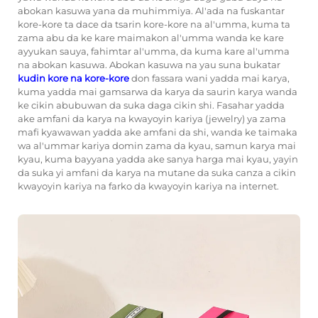
abokan kasuwa yana da muhimmiya. Al'ada na fuskantar
kore-kore ta dace da tsarin kore-kore na al'umma, kuma ta
zama abu da ke kare maimakon al'umma wanda ke kare
ayyukan sauya, fahimtar al'umma, da kuma kare al'umma
na abokan kasuwa. Abokan kasuwa na yau suna bukatar
kudin kore na kore-kore
don fassara wani yadda mai karya,
kuma yadda mai gamsarwa da karya da saurin karya wanda
ke cikin abubuwan da suka daga cikin shi. Fasahar yadda
ake amfani da karya na kwayoyin kariya (jewelry) ya zama
mafi kyawawan yadda ake amfani da shi, wanda ke taimaka
wa al'ummar kariya domin zama da kyau, samun karya mai
kyau, kuma bayyana yadda ake sanya harga mai kyau, yayin
da suka yi amfani da karya na mutane da suka canza a cikin
kwayoyin kariya na farko da kwayoyin kariya na internet.