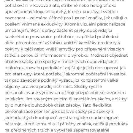
potiskování v kovově zlaté, stříbrné nebo holografické
úpravě dodává luxusní doteky, které upoutávají světlo i
pozornost – zejména účinné pro luxusní značky, jež usilují o
posílení vnímané exkluzivity. Kromě vizuální personalizace
umožňují funkční úpravy začlenit prvky odpovídající
konkrétním provozním potřebám, například průhledná
okna pro zobrazení výrobku, vnitřní kapsičky pro karty s
pokyny k péči nebo vnější smyčky pro připevnění visacích
štítků s cenou či informacemi o výrobku. Možnost objednat
obalové sáčky pro šperky v množstvích odpovídajících
reálnému rozsahu podnikání zajišťuje jejich dostupnost jak
pro start-upy, které potřebují skromné počáteční investice,
tak pro zavedené podniky vyžadující konzistentní velké
objemy pro více prodejních míst. Služby rychlé
personalizované výroby umožňují přizpůsobit se sezónním
kolekcím, limitovaným edicím či speciálním akcím, aniž by
bylo nutné dlouhodobě držet zásoby. Tato flexibilita
personalizace proměňuje obalové sáčky pro šperky z
jednoduchých kontejnerů ve strategické marketingové
nástroje, které komunikují příběhy značek, odlišují produkty
na přeplněných trzích a vytvářejí zapamatovatelné