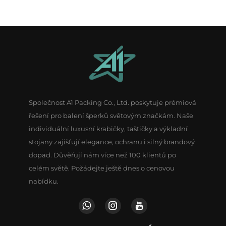
Společnost A1 Packing Co., Ltd. poskytuje prémiová
řešení pro balení šperků světovým značkám. Naše
individuální luxusní krabičky, taštičky a výkladní
stojany zajišťují elegance, ochranu i silný brandový
dopad. Důvěřují nám více než 100 klientů po
celém světě. Požádejte ještě dnes o cenovou
nabídku.