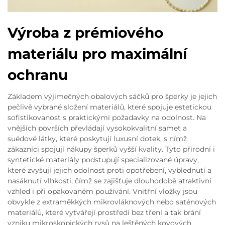
Výroba z prémiového
materiálu pro maximální
ochranu
Základem výjimečných obalových sáčků pro šperky je jejich
pečlivě vybrané složení materiálů, které spojuje estetickou
sofistikovanost s praktickými požadavky na odolnost. Na
vnějších površích převládají vysokokvalitní samet a
suédové látky, které poskytují luxusní dotek, s nímž
zákazníci spojují nákupy šperků vyšší kvality. Tyto přírodní i
syntetické materiály podstupují specializované úpravy,
které zvyšují jejich odolnost proti opotřebení, vyblednutí a
nasáknutí vlhkosti, čímž se zajišťuje dlouhodobě atraktivní
vzhled i při opakovaném používání. Vnitřní vložky jsou
obvykle z extraměkkých mikrovláknových nebo saténových
materiálů, které vytvářejí prostředí bez tření a tak brání
vzniku mikroskopických rysů na leštěných kovových