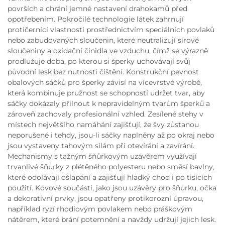
površích a chrání jemné nastavení drahokamů před
opotřebením. Pokročilé technologie látek zahrnují
protičernící vlastnosti prostřednictvím speciálních povlaků
nebo zabudovaných sloučenin, které neutralizují sírové
sloučeniny a oxidační činidla ve vzduchu, čímž se výrazně
prodlužuje doba, po kterou si šperky uchovávají svůj
původní lesk bez nutnosti čištění. Konstrukční pevnost
obalových sáčků pro šperky závisí na vícevrstvé výrobě,
která kombinuje pružnost se schopností udržet tvar, aby
sáčky dokázaly přilnout k nepravidelným tvarům šperků a
zároveň zachovaly profesionální vzhled. Zesílené stehy v
místech největšího namáhání zajišťují, že švy zůstanou
neporušené i tehdy, jsou-li sáčky naplněny až po okraj nebo
jsou vystaveny tahovým silám při otevírání a zavírání.
Mechanismy s tažným šňůrkovým uzávěrem využívají
trvanlivé šňůrky z plétěného polyesteru nebo směsí bavlny,
které odolávají ošlapání a zajišťují hladký chod i po tisících
použití. Kovové součásti, jako jsou uzávěry pro šňůrku, očka
a dekorativní prvky, jsou opatřeny protikorozní úpravou,
například ryzí rhodiovým povlakem nebo práškovým
nátěrem, které brání potemnění a navždy udržují jejich lesk.