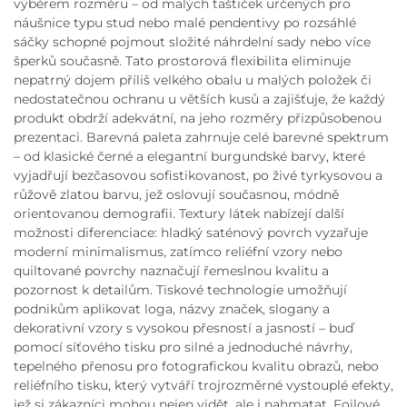
výběrem rozměru – od malých taštiček určených pro
náušnice typu stud nebo malé pendentivy po rozsáhlé
sáčky schopné pojmout složité náhrdelní sady nebo více
šperků současně. Tato prostorová flexibilita eliminuje
nepatrný dojem příliš velkého obalu u malých položek či
nedostatečnou ochranu u větších kusů a zajišťuje, že každý
produkt obdrží adekvátní, na jeho rozměry přizpůsobenou
prezentaci. Barevná paleta zahrnuje celé barevné spektrum
– od klasické černé a elegantní burgundské barvy, které
vyjadřují bezčasovou sofistikovanost, po živé tyrkysovou a
růžově zlatou barvu, jež oslovují současnou, módně
orientovanou demografii. Textury látek nabízejí další
možnosti diferenciace: hladký saténový povrch vyzařuje
moderní minimalismus, zatímco reliéfní vzory nebo
quiltované povrchy naznačují řemeslnou kvalitu a
pozornost k detailům. Tiskové technologie umožňují
podnikům aplikovat loga, názvy značek, slogany a
dekorativní vzory s vysokou přesností a jasností – buď
pomocí síťového tisku pro silné a jednoduché návrhy,
tepelného přenosu pro fotografickou kvalitu obrazů, nebo
reliéfního tisku, který vytváří trojrozměrné vystouplé efekty,
jež si zákazníci mohou nejen vidět, ale i nahmatat. Foilové