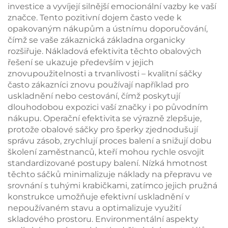
investice a vyvíjejí silnější emocionální vazby ke vaší
značce. Tento pozitivní dojem často vede k
opakovaným nákupům a ústnímu doporučování,
čímž se vaše zákaznická základna organicky
rozšiřuje. Nákladová efektivita těchto obalových
řešení se ukazuje především v jejich
znovupoužitelnosti a trvanlivosti – kvalitní sáčky
často zákazníci znovu používají například pro
uskladnění nebo cestování, čímž poskytují
dlouhodobou expozici vaší značky i po původním
nákupu. Operační efektivita se výrazně zlepšuje,
protože obalové sáčky pro šperky zjednodušují
správu zásob, zrychlují proces balení a snižují dobu
školení zaměstnanců, kteří mohou rychle osvojit
standardizované postupy balení. Nízká hmotnost
těchto sáčků minimalizuje náklady na přepravu ve
srovnání s tuhými krabičkami, zatímco jejich pružná
konstrukce umožňuje efektivní uskladnění v
nepoužívaném stavu a optimalizuje využití
skladového prostoru. Environmentální aspekty