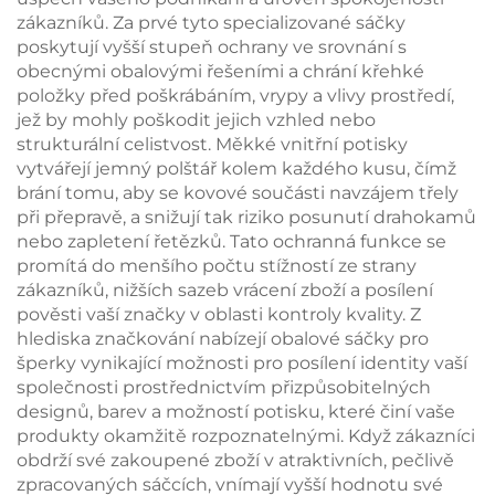
dárková krabička,
personalizovaných
zákazníků. Za prvé tyto specializované sáčky
dávkové balení
krabiček na šperky,
poskytují vyšší stupeň ochrany ve srovnání s
sada k zakoupení v
obecnými obalovými řešeními a chrání křehké
dávkách
položky před poškrábáním, vrypy a vlivy prostředí,
jež by mohly poškodit jejich vzhled nebo
strukturální celistvost. Měkké vnitřní potisky
vytvářejí jemný polštář kolem každého kusu, čímž
brání tomu, aby se kovové součásti navzájem třely
při přepravě, a snižují tak riziko posunutí drahokamů
nebo zapletení řetězků. Tato ochranná funkce se
promítá do menšího počtu stížností ze strany
zákazníků, nižších sazeb vrácení zboží a posílení
pověsti vaší značky v oblasti kontroly kvality. Z
hlediska značkování nabízejí obalové sáčky pro
šperky vynikající možnosti pro posílení identity vaší
společnosti prostřednictvím přizpůsobitelných
designů, barev a možností potisku, které činí vaše
produkty okamžitě rozpoznatelnými. Když zákazníci
obdrží své zakoupené zboží v atraktivních, pečlivě
zpracovaných sáčcích, vnímají vyšší hodnotu své