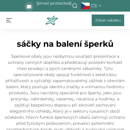
[email protected]
CS
Získat nabídku
sáčky na balení šperků
Šperkové obaly jsou nezbytnou součástí prezentace a
ochrany cenných doplňků a představují poslední kontakt
mezi prodejci a jejich ceněnými zákazníky. Tyto
specializované obaly spojují funkčnost s estetickou
přitažlivostí a vytvářejí zapamatovatelný zážitek z otevírání
balení, který posiluje identitu značky a vnímanou hodnotu
produktu. Jsou navrženy speciálně pro šperky, jako jsou
prstýnky, náhrdelníky, náramky, náušnice a hodinky, a
zajišťují bezpečnou dopravu při zároveň zachování
elegantního vzhledu, který je v sektoru luxusních zboží
očekáván. Hlavní funkce šperkových obalů zahrnují ochranu
před fyzickým poškozením, prevenci potemnění
prostřednictvím bariér proti vlhkosti a zvyšování vnímané