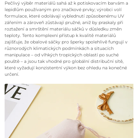
Pečlivý výběr materiálů sahá až k potiskovacím barvám a
lepidlům používaným pro značkové prvky; výrobci volí
formulace, které odolávají vyblednutí způsobenému UV
zářením a zároveň zůstávají pružné, aniž by praskaly při
roztažení a smrštění materiálu sáčků v důsledku změn
teploty. Tento komplexní přístup k kvalitě materiálů
zajišťuje, že obalové sáčky pro šperky spolehlivě fungují v
různorodých klimatických podmínkách a situacích
manipulace – od vlhkých tropických oblastí po suché
pouště – a jsou tak vhodné pro globální distribuční sítě,
které vyžadují konzistentní výkon bez ohledu na konečné
určení.