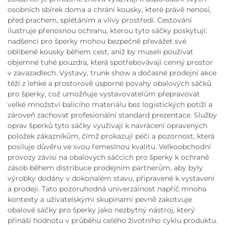
osobních sbírek doma a chrání kousky, které právě nenosí,
před prachem, splétáním a vlivy prostředí. Cestování
ilustruje přenosnou ochranu, kterou tyto sáčky poskytují:
nadšenci pro šperky mohou bezpečně převážet své
oblíbené kousky během cest, aniž by museli používat
objemné tuhé pouzdra, která spotřebovávají cenný prostor
v zavazadlech. Výstavy, trunk show a dočasné prodejní akce
těží z lehké a prostorově úsporné povahy obalových sáčků
pro šperky, což umožňuje vystavovatelům přepravovat
velké množství balicího materiálu bez logistických potíží a
zároveň zachovat profesionální standard prezentace. Služby
oprav šperků tyto sáčky využívají k navrácení opravených
položek zákazníkům, čímž prokazují péči a pozornost, která
posiluje důvěru ve svou řemeslnou kvalitu. Velkoobchodní
provozy závisí na obalových sáčcích pro šperky k ochraně
zásob během distribuce prodejním partnerům, aby byly
výrobky dodány v dokonalém stavu, připravené k vystavení
a prodeji. Tato pozoruhodná univerzálnost napříč mnoha
kontexty a uživatelskými skupinami pevně zakotvuje
obalové sáčky pro šperky jako nezbytný nástroj, který
přináší hodnotu v průběhu celého životního cyklu produktu.