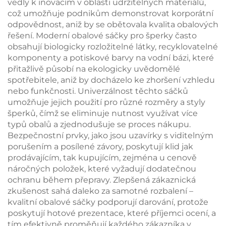
vedly k inovacím v oblasti udržitelných materiálů,
což umožňuje podnikům demonstrovat korporátní
odpovědnost, aniž by se obětovala kvalita obalových
řešení. Moderní obalové sáčky pro šperky často
obsahují biologicky rozložitelné látky, recyklovatelné
komponenty a potiskové barvy na vodní bázi, které
přitažlivě působí na ekologicky uvědomělé
spotřebitele, aniž by docházelo ke zhoršení vzhledu
nebo funkčnosti. Univerzálnost těchto sáčků
umožňuje jejich použití pro různé rozměry a styly
šperků, čímž se eliminuje nutnost využívat více
typů obalů a zjednodušuje se proces nákupu.
Bezpečnostní prvky, jako jsou uzavírky s viditelným
porušením a posílené závory, poskytují klid jak
prodávajícím, tak kupujícím, zejména u cenově
náročných položek, které vyžadují dodatečnou
ochranu během přepravy. Zlepšená zákaznická
zkušenost sahá daleko za samotné rozbalení –
kvalitní obalové sáčky podporují darování, protože
poskytují hotové prezentace, které příjemci ocení, a
tím efektivně proměňují každého zákazníka v