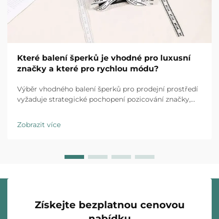
Které balení šperků je vhodné pro luxusní
značky a které pro rychlou módu?
Výběr vhodného balení šperků pro prodejní prostředí
vyžaduje strategické pochopení pozicování značky,
očekávání zákazníků a provozních realit. Luxusní
značky i obchodní řetězce specializující se na rychlou
Zobrazit více
módu působí v zásadně odlišných...
Získejte bezplatnou cenovou
nabídku