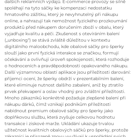
dalších reklamních výdajů. E-commerce provozy se silně
spoléhají na tyto sáčky ke kompenzaci nedostatku
hmatového zážitku, který je nevyhnutelný při nákupu
online, a nahrazují tak nemožnost fyzického prozkoumání
produktů před nákupem doručením zboží v obalu, který
vyjadřuje kvalitu a péči. Zkušenost s otevíráním balení
(„unboxing“) se stává zvláště důležitou v kontextu
digitálního maloobchodu, kde obalové sáčky pro šperky
slouží jako první fyzická interakce se značkou, formují
očekávání a ovlivňují úroveň spokojenosti, která rozhoduje
o hodnoceních a pravděpodobnosti opakovaného nákupu.
Další významnou oblastí aplikace jsou příležitosti darování:
příjemci ocení, že šperky obdrží v prezentabilním balení,
které eliminuje nutnost dalšího zabalení, aniž by ztratilo
prvek překvapení a oslav vhodný pro zvláštní příležitosti.
Mnoho zákazníků konkrétně požaduje zlepšené balení při
nákupu dárků, čímž vznikají podnikům příležitosti
nabídnout premium obalové sáčky pro šperky jako
doplňkovou službu, která zvyšuje celkovou hodnotu
transakce i ziskové marže. Ukládání ukazuje trvalou
užitečnost kvalitních obalových sáčků pro šperky, protože
zákazníci je přirozeně znovu využívají k uspořádání svých