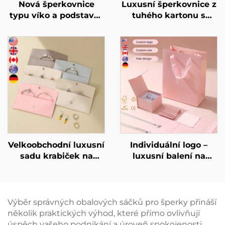
Nová šperkovnice
Luxusní šperkovnice z
typu víko a podstavec
tuhého kartonu s
– fialová lavandulová
možností potisku loga
obdélníková
– Šperkovnice typu
šperkovnice s
zásuvka pro
jednoduchým vzorem
uskladnění šperků s
pro ukládání prstenů a
mašličkovou úchytkou
náhrdelníků
pro balení náhrdelníků
a prstenů
Velkoobchodní luxusní
Individuální logo –
sadu krabiček na
luxusní balení na
šperky s individuálním
šperky, krabička na
logem pro
náhrdelníky, prsteny a
náhrdelníky, prstýnky
náušnice spolu s
a náušnice, krabička s
papírovým pytlíkem,
Výběr správných obalových sáčků pro šperky přináší
třídou pro balení,
velkoobchodní
několik praktických výhod, které přímo ovlivňují
personalizovaná
nabídka
úspěch vašeho podnikání a úroveň spokojenosti