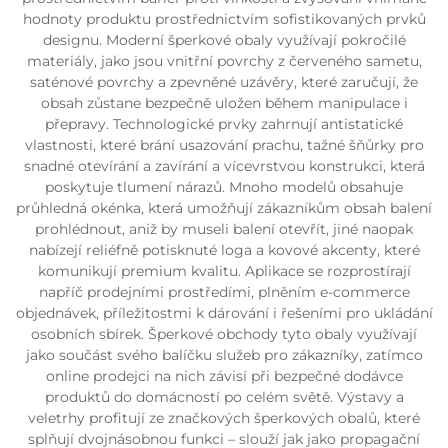
hodnoty produktu prostřednictvím sofistikovaných prvků
designu. Moderní šperkové obaly využívají pokročilé
materiály, jako jsou vnitřní povrchy z červeného sametu,
saténové povrchy a zpevněné uzávěry, které zaručují, že
obsah zůstane bezpečně uložen během manipulace i
přepravy. Technologické prvky zahrnují antistatické
vlastnosti, které brání usazování prachu, tažné šňůrky pro
snadné otevírání a zavírání a vícevrstvou konstrukci, která
poskytuje tlumení nárazů. Mnoho modelů obsahuje
průhledná okénka, která umožňují zákazníkům obsah balení
prohlédnout, aniž by museli balení otevřít, jiné naopak
nabízejí reliéfně potisknuté loga a kovové akcenty, které
komunikují premium kvalitu. Aplikace se rozprostírají
napříč prodejními prostředími, plněním e-commerce
objednávek, příležitostmi k dárování i řešeními pro ukládání
osobních sbírek. Šperkové obchody tyto obaly využívají
jako součást svého balíčku služeb pro zákazníky, zatímco
online prodejci na nich závisí při bezpečné dodávce
produktů do domácností po celém světě. Výstavy a
veletrhy profitují ze značkových šperkových obalů, které
splňují dvojnásobnou funkci – slouží jak jako propagační