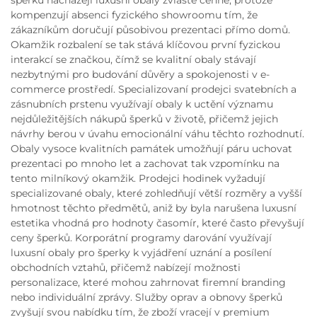
šperků nacházejí luxusní obaly zvláště cenné, protože
kompenzují absenci fyzického showroomu tím, že
zákazníkům doručují působivou prezentaci přímo domů.
Okamžik rozbalení se tak stává klíčovou první fyzickou
interakcí se značkou, čímž se kvalitní obaly stávají
nezbytnými pro budování důvěry a spokojenosti v e-
commerce prostředí. Specializovaní prodejci svatebních a
zásnubních prstenu využívají obaly k uctění významu
nejdůležitějších nákupů šperků v životě, přičemž jejich
návrhy berou v úvahu emocionální váhu těchto rozhodnutí.
Obaly vysoce kvalitních památek umožňují páru uchovat
prezentaci po mnoho let a zachovat tak vzpomínku na
tento milníkový okamžik. Prodejci hodinek vyžadují
specializované obaly, které zohledňují větší rozměry a vyšší
hmotnost těchto předmětů, aniž by byla narušena luxusní
estetika vhodná pro hodnoty časomír, které často převyšují
ceny šperků. Korporátní programy darování využívají
luxusní obaly pro šperky k vyjádření uznání a posílení
obchodních vztahů, přičemž nabízejí možnosti
personalizace, které mohou zahrnovat firemní branding
nebo individuální zprávy. Služby oprav a obnovy šperků
zvyšují svou nabídku tím, že zboží vracejí v premium