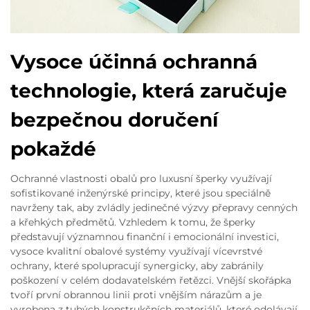
Vysoce účinná ochranná
technologie, která zaručuje
bezpečnou doručení
pokaždé
Ochranné vlastnosti obalů pro luxusní šperky využívají
sofistikované inženýrské principy, které jsou speciálně
navrženy tak, aby zvládly jedinečné výzvy přepravy cenných
a křehkých předmětů. Vzhledem k tomu, že šperky
představují významnou finanční i emocionální investici,
vysoce kvalitní obalové systémy využívají vícevrstvé
ochrany, které spolupracují synergicky, aby zabránily
poškození v celém dodavatelském řetězci. Vnější skořápka
tvoří první obrannou linii proti vnějším nárazům a je
vyrobena z tuhých konstrukčních materiálů, které odolávají