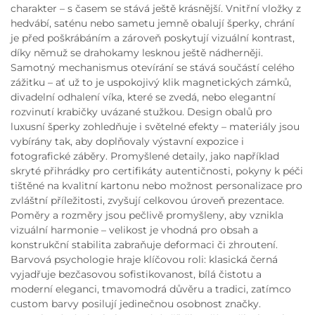
charakter – s časem se stává ještě krásnější. Vnitřní vložky z
hedvábí, saténu nebo sametu jemně obalují šperky, chrání
je před poškrábáním a zároveň poskytují vizuální kontrast,
díky němuž se drahokamy lesknou ještě nádherněji.
Samotný mechanismus otevírání se stává součástí celého
zážitku – ať už to je uspokojivý klik magnetických zámků,
divadelní odhalení víka, které se zvedá, nebo elegantní
rozvinutí krabičky uvázané stužkou. Design obalů pro
luxusní šperky zohledňuje i světelné efekty – materiály jsou
vybírány tak, aby doplňovaly výstavní expozice i
fotografické záběry. Promyšlené detaily, jako například
skryté přihrádky pro certifikáty autentičnosti, pokyny k péči
tištěné na kvalitní kartonu nebo možnost personalizace pro
zvláštní příležitosti, zvyšují celkovou úroveň prezentace.
Poměry a rozměry jsou pečlivě promyšleny, aby vznikla
vizuální harmonie – velikost je vhodná pro obsah a
konstrukční stabilita zabraňuje deformaci či zhroutení.
Barvová psychologie hraje klíčovou roli: klasická černá
vyjadřuje bezčasovou sofistikovanost, bílá čistotu a
moderní eleganci, tmavomodrá důvěru a tradici, zatímco
custom barvy posilují jedinečnou osobnost značky.