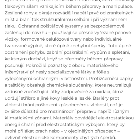
tlakovým silám vznikajícím během přepravy a manipulace.
Zesílené rohy a okraje rozvádějí napětí pryč od zranitelných
míst a brání tak strukturálnímu selhání i při významném
tlaku. Ochranné polštářové systémy se bezproblémově
začleňují do návrhu – používají se přesně vyřezané pěnové
vložky, formované celulózové tvary nebo individuálně
tvarované výplně, které úplně znehybní šperky. Toto úplné
odstranění pohybu zabrání poškrábání, vrypům a splétání,
ke kterým dochází, když se předměty během přepravy
posunují. Pokročilé poznatky z oboru materiálového
inženýrství přinesly specializované látky a fólie s
vylepšenými ochrannými vlastnostmi. Protizčerněcí papíry
a taštičky obsahují chemické sloučeniny, které neutralizují
vzdušné znečišťující látky zodpovědné za oxidaci, čímž
udržují stříbro a jiné kovy lesklé a lesklé. Bariéry proti
vlhkosti brání poškození způsobenému vlhkostí, což je
zvláště důležité pro mezinárodní přepravu napříč různými
klimatickými zónami. Materiály odvádějící elektrostatickou
energii chrání před elektrostatickým výbojem, který by
mohl přilákat prach nebo – v ojedinělých případech –
ovlivnit elektronické komponenty chytrých šperků.