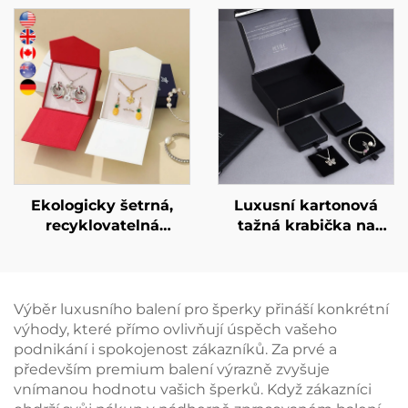
magnetickým víkem a
kvalitní tuhá
stužkou – luxusní
lepenková krabička na
balení pro šperky
ozdoby pro luxusní
(prsteny, hodinky,
náhrdelníky a prsteny,
náušnice, řetízky),
podpisová krabička na
dárková krabička s
šperky
logem.
Ekologicky šetrná,
Luxusní kartonová
recyklovatelná
tažná krabička na
krabička na náušnice
šperky s individuálním
a náhrdelníky, malé
logem, tažná zásuvka
minimální množství
s mašličkovou stuhou
objednávky (MOQ),
pro balení
Výběr luxusního balení pro šperky přináší konkrétní
minimalistická
náhrdelníků, prstenů,
výhody, které přímo ovlivňují úspěch vašeho
lepenková krabička na
náušnic a náramků
podnikání i spokojenost zákazníků. Za prvé a
šperky pro dárkové i
především premium balení výrazně zvyšuje
prodejní účely,
vnímanou hodnotu vašich šperků. Když zákazníci
připraveno k odeslání