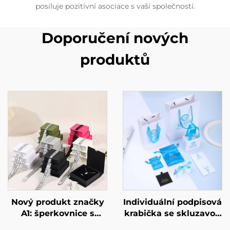
posiluje pozitivní asociace s vaší společností.
Doporučení nových
produktů
Nový produkt značky
Individuální podpisová
A1: šperkovnice s
krabička se skluzavou
mačkacím
zásuvkou, vysoce