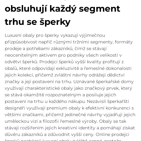
obsluhují každý segment
trhu se šperky
Luxusní obaly pro šperky vykazují výjimečnou
přizpůsobivost napříč různými tržními segmenty, formáty
prodeje a potřebami zákazníků, čímž se stávají
neocenitelným aktivem pro podniky všech velikostí v
odvětví šperků. Prodejci šperků vyšší kvality profitují z
obalů, které odpovídají exkluzivitě a řemeslné dokonalosti
jejich kolekcí, přičemž zvláštní návrhy odrážejí dědictví
značky a její postavení na trhu. Uznávané šperkařské domy
využívají charakteristické obaly jako značkový prvek, který
se stává okamžitě rozpoznatelným a posiluje jejich
postavení na trhu u každého nákupu. Nezávislí šperkařští
designéři využívají premium obaly k efektivní konkurenci s
většími značkami, přičemž jedinečné návrhy vyjadřují jejich
uměleckou vizí a filozofii řemeslné výroby. Obaly se tak
stávají rozšířením jejich kreativní identity a pomáhají získat
důvěru zákazníků a zdůvodnit vyšší ceny. Online prodejci