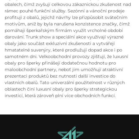
obalech, čímž zvyšují celkovou zákaznickou zkušenost nad
rámec pouhé funkční služby. Sezónní a vánoční prodeje
profitují z obalů, jejichž návrhy lze přizpůsobit svátečním
motivům, aniž by byla narušena konzistence značky, čímž
pomáhají šperkařským firmám využít vrcholné období
darování. Trunk show a speciální akce využívají výrazné
obaly jako součást exkluzivní zkušenosti a vytvářejí
hmatatelné suvenýry, které prodlužují dopad akce i po
samotném dni. Velkoobchodní provozy zjišťují, že luxusní
obaly pro šperky přinášejí dodatečnou hodnotu pro
maloobchodní partnery, neboť jim umožňují atraktivní
prezentaci produktů bez nutnosti další investice do
vlastních obalů. Tato univerzální použitelnost v různých
oblastech činí luxusní obaly pro šperky strategickou
investicí, která zároveň plní více obchodních funkcí.