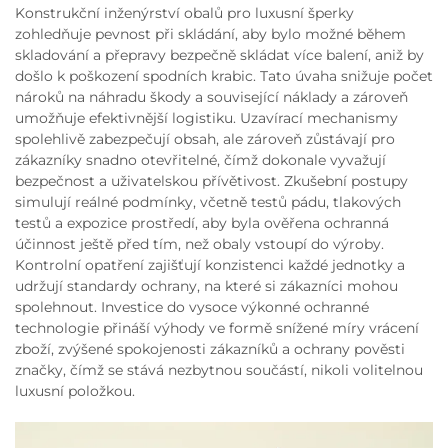
Konstrukční inženýrství obalů pro luxusní šperky
zohledňuje pevnost při skládání, aby bylo možné během
skladování a přepravy bezpečně skládat více balení, aniž by
došlo k poškození spodních krabic. Tato úvaha snižuje počet
nároků na náhradu škody a související náklady a zároveň
umožňuje efektivnější logistiku. Uzavírací mechanismy
spolehlivě zabezpečují obsah, ale zároveň zůstávají pro
zákazníky snadno otevřitelné, čímž dokonale vyvažují
bezpečnost a uživatelskou přívětivost. Zkušební postupy
simulují reálné podmínky, včetně testů pádu, tlakových
testů a expozice prostředí, aby byla ověřena ochranná
účinnost ještě před tím, než obaly vstoupí do výroby.
Kontrolní opatření zajišťují konzistenci každé jednotky a
udržují standardy ochrany, na které si zákazníci mohou
spolehnout. Investice do vysoce výkonné ochranné
technologie přináší výhody ve formě snížené míry vrácení
zboží, zvýšené spokojenosti zákazníků a ochrany pověsti
značky, čímž se stává nezbytnou součástí, nikoli volitelnou
luxusní položkou.