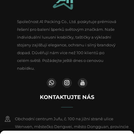
Společnost A1 Packing Co., Ltd. poskytuje prémiová
řešení pro balení šperků světovým značkám. Naše
individuální luxusní krabičky, taštičky a výkladní
stojany zajišťují elegance, ochranu i silný brandový
dopad. Důvěřují nám více než 100 klientů po
celém světě. Požádejte ještě dnes o cenovou
nabídku.
KONTAKTUJTE NÁS
Obchodní centrum Jufu, č. 100 na jižní straně ulice
Wenwen, městečko Dengwei, město Dongguan, provincie