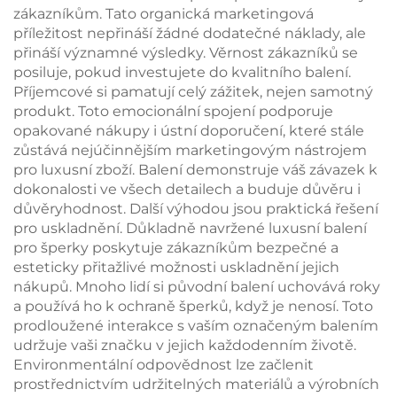
zákazníkům. Tato organická marketingová
příležitost nepřináší žádné dodatečné náklady, ale
přináší významné výsledky. Věrnost zákazníků se
posiluje, pokud investujete do kvalitního balení.
Příjemcové si pamatují celý zážitek, nejen samotný
produkt. Toto emocionální spojení podporuje
opakované nákupy i ústní doporučení, které stále
zůstává nejúčinnějším marketingovým nástrojem
pro luxusní zboží. Balení demonstruje váš závazek k
dokonalosti ve všech detailech a buduje důvěru i
důvěryhodnost. Další výhodou jsou praktická řešení
pro uskladnění. Důkladně navržené luxusní balení
pro šperky poskytuje zákazníkům bezpečné a
esteticky přitažlivé možnosti uskladnění jejich
nákupů. Mnoho lidí si původní balení uchovává roky
a používá ho k ochraně šperků, když je nenosí. Toto
prodloužené interakce s vaším označeným balením
udržuje vaši značku v jejich každodenním životě.
Environmentální odpovědnost lze začlenit
prostřednictvím udržitelných materiálů a výrobních