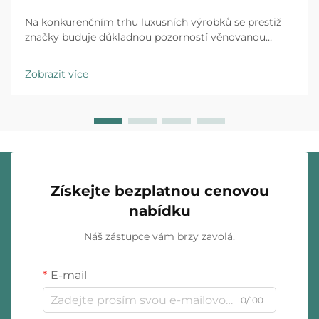
Na konkurenčním trhu luxusních výrobků se prestiž
značky buduje důkladnou pozorností věnovanou
každému kontaktu s klientem a individuální obalování
šperků představuje první fyzickou interakci mezi vaší
Zobrazit více
značkou a zákazníkem. Zážitek z rozbalení…
Získejte bezplatnou cenovou
nabídku
Náš zástupce vám brzy zavolá.
E-mail
0/100