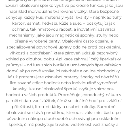
luxusní obalování šperků využívá pokročilé funkce, jako jsou
například individuálně tvarované vložky, které bezpečně
uchycují každý kus, materiály vyšší kvality – například tuhý
karton, samet, hedvábí, kůže a suéd – poskytující jak
ochranu, tak hmatovou radost, a inovativní uzavírací
mechanismy, jako jsou magnetické sponky, stuhy nebo
přesně vyrobené panty. Obalování často obsahuje
specializované povrchové úpravy odolné proti poškrábání,
vlhkosti a opotřebení, které zároveň udržují bezchybný
vzhled po dlouhou dobu. Aplikace zahrnují celý šperkařský
průmysl – od luxusních butiků a uznávaných šperkařských
domů až po nově vznikající návrháře a online obchodníky.
Ať už prezentujete zásnubní prsteny, šperky od návrhářů,
limitované edice hodinek nebo individuálně vytvořené
kousky, luxusní obalování šperků zvyšuje vnímanou
hodnotu vašich produktů. Proměňuje jednoduchý nákup v
pamětní darovací zážitek, čímž se ideálně hodí pro zvláštní
příležitosti, firemní dárky a osobní milníky. Samotné
obalování se stává památkou, kterou si zákazníci často po
původním nákupu dlouhodobě uchovávají pro uskladnění
šperků, čímž poskytuje trvalou viditelnost vaší značky a