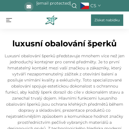
[email protected]
CS
Získat nabídku
luxusní obalování šperků
Luxusní obalování šperků představuje mnohem více než jen
jednoduchý kontejner pro cenné předměty. Je to první
hmatatelný kontakt mezi vaší značkou a zákazníky, který
vytváří nezapomenutelný zážitek z otevírání balení a
posiluje vnímání kvality a exkluzivity. Toto specializované
obalování spojuje estetickou dokonalost s ochrannou
funkcí, aby každý šperk dorazil do cíle v dokonalém stavu a
zanechal trvalý dojem. Hlavními funkcemi luxusního
obalování šperků jsou ochrana křehkých předmětů během
dopravy a skladování, prezentace produktů co
nejatraktivnějším způsobem a komunikace hodnot značky
prostřednictvím pečlivě vybraných materiálů a
designových prvků. Z technologického hlediska moderní