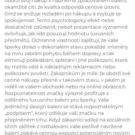
obdrží svůj nákup v nádherně zpracovaném balení,
okamžitě cítí, že kvalita odpovídá cenové úrovni,
čímž se snižuje rozladění po nákupu a zvyšuje se
spokojenost. Tento psychologický efekt nelze
dostatečně zdůraznit, neboť prezentace významně
ovlivňuje, jak lidé posuzují hodnotu luxusních
předmětů. Ochranné vlastnosti zajišťují, že vaše
šperky dorazí v dokonalém stavu pokaždé. Interiéry
na míru zabrání pohybu během dopravy a tak
eliminují poškrábání, splétání i jiné poškození, které
by mohlo vést k nákladným reklamacím nebo
poškození pověsti. Zákazníkům je milé, že obdrží své
cenné nákupy přesně v takovém stavu, v jakém je
viděli ve vašem obchodě nebo na online obrázcích.
Rozpoznatelnost značky výrazně profituje z
odlišného luxusního balení pro šperky. Vaše
jedinečný design balení se stává rozpoznatelným
„podpisem“, který odlišuje vaši značku na
přeplněném trhu. Když zákazníci sdílejí na sociálních
sítích zážitek z rozbalování, vaše pečlivě navržené
balení získává cennou expozici potenciálním novým