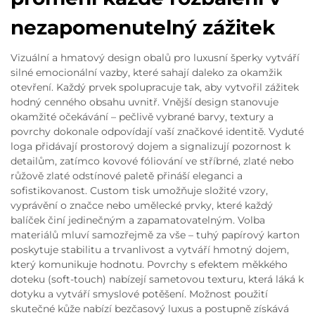
nezapomenutelný zážitek
Vizuální a hmatový design obalů pro luxusní šperky vytváří
silné emocionální vazby, které sahají daleko za okamžik
otevření. Každý prvek spolupracuje tak, aby vytvořil zážitek
hodný cenného obsahu uvnitř. Vnější design stanovuje
okamžité očekávání – pečlivě vybrané barvy, textury a
povrchy dokonale odpovídají vaší značkové identitě. Vyduté
loga přidávají prostorový dojem a signalizují pozornost k
detailům, zatímco kovové fóliování ve stříbrné, zlaté nebo
růžově zlaté odstínové paletě přináší eleganci a
sofistikovanost. Custom tisk umožňuje složité vzory,
vyprávění o značce nebo umělecké prvky, které každý
balíček činí jedinečným a zapamatovatelným. Volba
materiálů mluví samozřejmě za vše – tuhý papírový karton
poskytuje stabilitu a trvanlivost a vytváří hmotný dojem,
který komunikuje hodnotu. Povrchy s efektem měkkého
doteku (soft-touch) nabízejí sametovou texturu, která láká k
dotyku a vytváří smyslové potěšení. Možnost použití
skutečné kůže nabízí bezčasový luxus a postupně získává