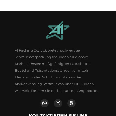
A1 Packing Co., Ltd. bietet hochwertige
Schmuckverpackungslösungen für globale
Marken. Unsere maßgefertigten Luxusboxen,
Beutel und Präsentationsständer vermitteln
Eleganz, bieten Schutz und stärken die
Markenwirkung. Vertraut von über 100 Kunden
weltweit. Fordern Sie noch heute ein Angebot an.
KONTAKTIEREN SIE UNS