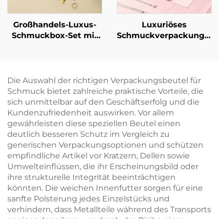
Großhandels-Luxus-
Luxuriöses
Schmuckbox-Set mit
Schmuckverpackungsse
individuellem Logo –
mit individuellem
Verpackung für
Logo: Schachtel für
Halsketten, Ringe und
Halskette, Ring und
Ohrringe mit
Ohrringe mit
Die Auswahl der richtigen Verpackungsbeutel für
Schublade,
Papiertüte –
Schmuck bietet zahlreiche praktische Vorteile, die
personalisierte
Großhandel,
sich unmittelbar auf den Geschäftserfolg und die
Geschenkbox im
personalisiertes
Kundenzufriedenheit auswirken. Vor allem
Großpack
Schmuckverpackungsset
gewährleisten diese speziellen Beutel einen
gebündelt
deutlich besseren Schutz im Vergleich zu
generischen Verpackungsoptionen und schützen
empfindliche Artikel vor Kratzern, Dellen sowie
Umwelteinflüssen, die ihr Erscheinungsbild oder
ihre strukturelle Integrität beeinträchtigen
könnten. Die weichen Innenfutter sorgen für eine
sanfte Polsterung jedes Einzelstücks und
verhindern, dass Metallteile während des Transports