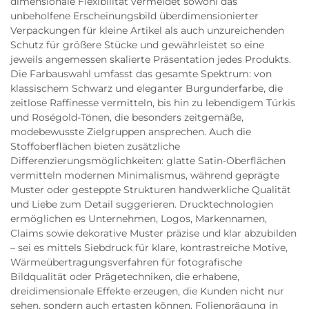
dimensionale Flexibilität vermeidet sowohl das
unbeholfene Erscheinungsbild überdimensionierter
Verpackungen für kleine Artikel als auch unzureichenden
Schutz für größere Stücke und gewährleistet so eine
jeweils angemessen skalierte Präsentation jedes Produkts.
Die Farbauswahl umfasst das gesamte Spektrum: von
klassischem Schwarz und eleganter Burgunderfarbe, die
zeitlose Raffinesse vermitteln, bis hin zu lebendigem Türkis
und Roségold-Tönen, die besonders zeitgemäße,
modebewusste Zielgruppen ansprechen. Auch die
Stoffoberflächen bieten zusätzliche
Differenzierungsmöglichkeiten: glatte Satin-Oberflächen
vermitteln modernen Minimalismus, während geprägte
Muster oder gesteppte Strukturen handwerkliche Qualität
und Liebe zum Detail suggerieren. Drucktechnologien
ermöglichen es Unternehmen, Logos, Markennamen,
Claims sowie dekorative Muster präzise und klar abzubilden
– sei es mittels Siebdruck für klare, kontrastreiche Motive,
Wärmeübertragungsverfahren für fotografische
Bildqualität oder Prägetechniken, die erhabene,
dreidimensionale Effekte erzeugen, die Kunden nicht nur
sehen, sondern auch ertasten können. Folienprägung in