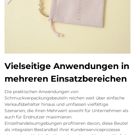
Vielseitige Anwendungen in
mehreren Einsatzbereichen
Die praktischen Anwendungen von
Schmuckverpackungsbeuteln reichen weit über einfache
Verkaufsbehälter hinaus und umfassen vielfältige
Szenarien, die ihren Mehrwert sowohl für Unternehmen als
auch für Endnutzer maximieren.
Einzelhandelsumgebungen profitieren davon, diese Beutel
als integralen Bestandteil ihrer Kundenserviceprozesse