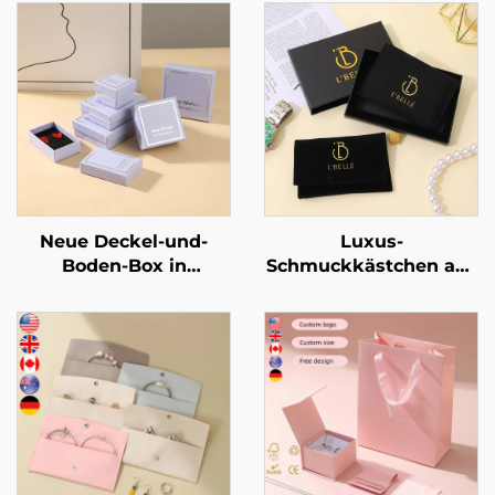
Neue Deckel-und-
Luxus-
Boden-Box in
Schmuckkästchen aus
lavendellila,
steifem Karton mit
rechteckig, schlichtes
individuellem Logo im
Muster –
Schubladen-Stil –
Schmuckverpackungsbox
Schmuckaufbewahrung
für Ringe und
mit Bandgriff zur
Halsketten
Verpackung von
Halskette und Ring