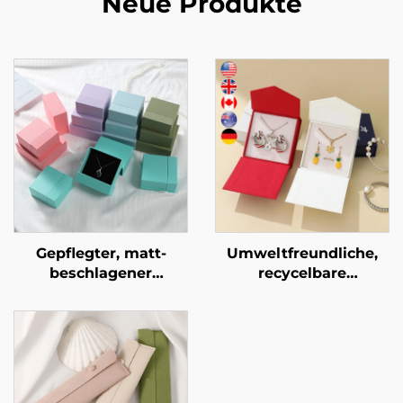
Neue Produkte
Gepflegter, matt-
Umweltfreundliche,
beschlagener
recycelbare
zweistufiger
Halsketten- und
Schubladentresor aus
Ohrring-Verpackung
geometrischem
mit kleiner
Karton für eine
Mindestbestellmenge
exklusive
(MOQ);
Schmuckmarke –
minimalistischer