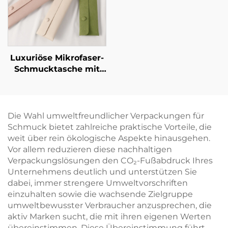
avantgardistische
Karton-
Identitätsverpackung
Schmuckkasten für
Geschenke,
Einzelhandelsfertig,
sofort versandbereit
Luxuriöse Mikrofaser-
Schmucktasche mit
individuellem Logo
und Halskettenclip-
Einsatz – weiche
Verpackungstasche
Die Wahl umweltfreundlicher Verpackungen für
für Anhänger,
Schmuck bietet zahlreiche praktische Vorteile, die
antioxidative
weit über rein ökologische Aspekte hinausgehen.
Aufbewahrungshülle
Vor allem reduzieren diese nachhaltigen
Verpackungslösungen den CO₂-Fußabdruck Ihres
Unternehmens deutlich und unterstützen Sie
dabei, immer strengere Umweltvorschriften
einzuhalten sowie die wachsende Zielgruppe
umweltbewusster Verbraucher anzusprechen, die
aktiv Marken sucht, die mit ihren eigenen Werten
übereinstimmen. Diese Übereinstimmung führt