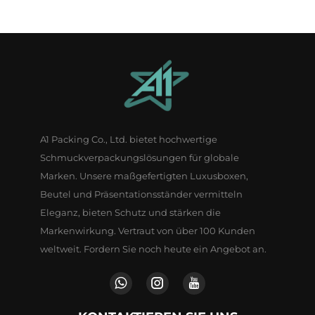
A1 Packing Co., Ltd. bietet hochwertige
Schmuckverpackungslösungen für globale
Marken. Unsere maßgefertigten Luxusboxen,
Beutel und Präsentationsständer vermitteln
Eleganz, bieten Schutz und stärken die
Markenwirkung. Vertraut von über 100 Kunden
weltweit. Fordern Sie noch heute ein Angebot an.