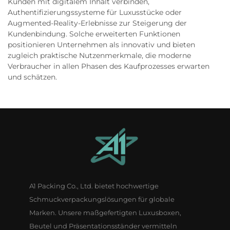
Kunden mit digitalem Inhalt verbinden,
Authentifizierungssysteme für Luxusstücke oder
Augmented-Reality-Erlebnisse zur Steigerung der
Kundenbindung. Solche erweiterten Funktionen
positionieren Unternehmen als innovativ und bieten
zugleich praktische Nutzenmerkmale, die moderne
Verbraucher in allen Phasen des Kaufprozesses erwarten
und schätzen.
A1 Packing Co., Ltd. bietet hochwertige
Schmuckverpackungslösungen für globale
Marken. Unsere maßgefertigten Luxusboxen,
Beutel und Präsentationsständer vermitteln