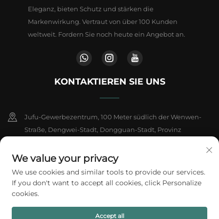
Eleganz, bieten Schutz und stärken die
Markenwirkung. Vertraut von über 100 Kunden
weltweit. Fordern Sie noch heute ein Angebot an.
KONTAKTIEREN SIE UNS
Jufu-Gewerbezentrum, 100 Meter südlich der Wenwen-
Straße, Dengwei-Stadt, Dongguan-Stadt, Provinz
Guangdong, China
We value your privacy
+86-18802602550
We use cookies and similar tools to provide our services.
If you don't want to accept all cookies, click Personalize
[email protected]
cookies.
Accept all
Copyright © 2026 A1 Packing Co., Ltd. Alle Rechte vorbehalten.