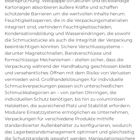
Beanspruchung. Wellpappe-Strukturen und dickwandige
Kartonagen absorbieren äußere Kräfte und schaffen
schützende Barrieren um die wertvollen Inhalte herum.
Feuchtigkeitssperren, die in die Verpackungsmaterialien
integriert sind, verhindern Feuchtigkeitsschäden,
Kondensationsbildung und Wassereindringen, die sowohl
die Schmuckstücke als auch die Integrität der Verpackung
beeinträchtigen könnten. Sichere Verschlusssysteme –
darunter Magnetschnallen, Bandverschlüsse und
formschlüssige Mechanismen – stellen sicher, dass die
Verpackung während der Handhabung geschlossen bleibt
und versehentliches Öffnen mit dem Risiko von Verlusten
vermieden wird. Großhandelslösungen für individuelle
Schmuckverpackungen passen sich unterschiedlichen
Schmuckkategorien an – von zarten Ohrringen, die
individuellen Schutz benötigen, bis hin zu voluminösen
Halsketten, die ausreichend Platz und Stabilität erfordern.
Modulare Einsatzzysteme ermöglichen es Unternehmen,
Verpackungen für verschiedene Produkte mithilfe
standardisierter Außenbehälter zu konfigurieren, wodurch
das Lagerbestandsmanagement optimiert und gleichzeitig
die Schutzstandards gewahrt werden. Manipulationssichere