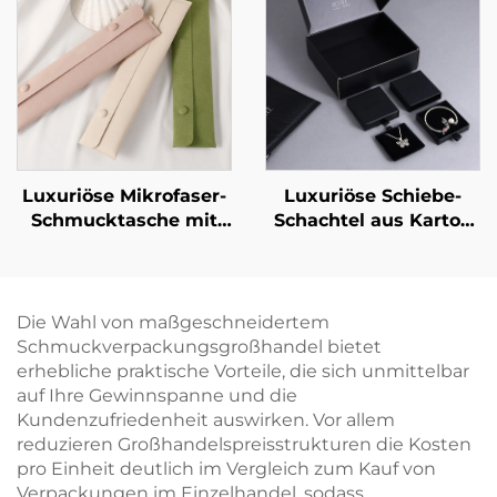
Kartonverpackung für
Schmuckbeutel für
Schmuckornamente,
Halsketten und
exklusive Artefakt-Box
Armbänder mit
für Schmuck,
individuellem Logo
Halsketten und Ringe
und Heißprägung
Luxuriöse Mikrofaser-
Luxuriöse Schiebe-
Schmucktasche mit
Schachtel aus Karton
individuellem Logo
für Schmuck mit
und Halskettenclip-
individuellem Logo –
Einsatz – weiche
Schublade mit
Verpackungstasche
Bandgriff zur
Die Wahl von maßgeschneidertem
für Anhänger,
Verpackung von
Schmuckverpackungsgroßhandel bietet
antioxidative
Halsketten, Ringen,
erhebliche praktische Vorteile, die sich unmittelbar
Aufbewahrungshülle
Ohrringen und
auf Ihre Gewinnspanne und die
Armbändern
Kundenzufriedenheit auswirken. Vor allem
reduzieren Großhandelspreisstrukturen die Kosten
pro Einheit deutlich im Vergleich zum Kauf von
Verpackungen im Einzelhandel, sodass