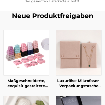
der gesamten Lieferkette schützt.
Neue Produktfreigaben
Maßgeschneiderte,
Luxuriöse Mikrofaser-
exquisit gestaltete
Verpackungstasche
Schubladen-Kommode
für Halsketten mit
mit Signatur-Design –
stabilisierender
starre
Karton-Einlage –