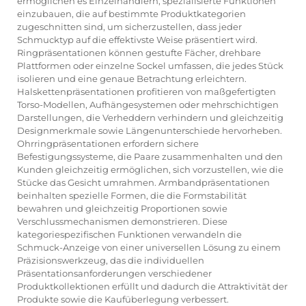
ermöglichen es Einzelhändlern, spezialisierte Funktionen
einzubauen, die auf bestimmte Produktkategorien
zugeschnitten sind, um sicherzustellen, dass jeder
Schmucktyp auf die effektivste Weise präsentiert wird.
Ringpräsentationen können gestufte Fächer, drehbare
Plattformen oder einzelne Sockel umfassen, die jedes Stück
isolieren und eine genaue Betrachtung erleichtern.
Halskettenpräsentationen profitieren von maßgefertigten
Torso-Modellen, Aufhängesystemen oder mehrschichtigen
Darstellungen, die Verheddern verhindern und gleichzeitig
Designmerkmale sowie Längenunterschiede hervorheben.
Ohrringpräsentationen erfordern sichere
Befestigungssysteme, die Paare zusammenhalten und den
Kunden gleichzeitig ermöglichen, sich vorzustellen, wie die
Stücke das Gesicht umrahmen. Armbandpräsentationen
beinhalten spezielle Formen, die die Formstabilität
bewahren und gleichzeitig Proportionen sowie
Verschlussmechanismen demonstrieren. Diese
kategoriespezifischen Funktionen verwandeln die
Schmuck-Anzeige
von einer universellen Lösung zu einem
Präzisionswerkzeug, das die individuellen
Präsentationsanforderungen verschiedener
Produktkollektionen erfüllt und dadurch die Attraktivität der
Produkte sowie die Kaufüberlegung verbessert.