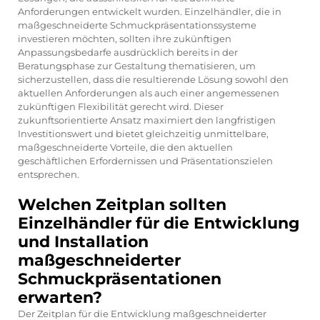
Anforderungen entwickelt wurden. Einzelhändler, die in
maßgeschneiderte Schmuckpräsentationssysteme
investieren möchten, sollten ihre zukünftigen
Anpassungsbedarfe ausdrücklich bereits in der
Beratungsphase zur Gestaltung thematisieren, um
sicherzustellen, dass die resultierende Lösung sowohl den
aktuellen Anforderungen als auch einer angemessenen
zukünftigen Flexibilität gerecht wird. Dieser
zukunftsorientierte Ansatz maximiert den langfristigen
Investitionswert und bietet gleichzeitig unmittelbare,
maßgeschneiderte Vorteile, die den aktuellen
geschäftlichen Erfordernissen und Präsentationszielen
entsprechen.
Welchen Zeitplan sollten
Einzelhändler für die Entwicklung
und Installation
maßgeschneiderter
Schmuckpräsentationen
erwarten?
Der Zeitplan für die Entwicklung maßgeschneiderter