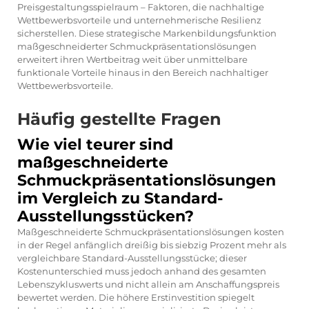
Preisgestaltungsspielraum – Faktoren, die nachhaltige
Wettbewerbsvorteile und unternehmerische Resilienz
sicherstellen. Diese strategische Markenbildungsfunktion
maßgeschneiderter Schmuckpräsentationslösungen
erweitert ihren Wertbeitrag weit über unmittelbare
funktionale Vorteile hinaus in den Bereich nachhaltiger
Wettbewerbsvorteile.
Häufig gestellte Fragen
Wie viel teurer sind
maßgeschneiderte
Schmuckpräsentationslösungen
im Vergleich zu Standard-
Ausstellungsstücken?
Maßgeschneiderte Schmuckpräsentationslösungen kosten
in der Regel anfänglich dreißig bis siebzig Prozent mehr als
vergleichbare Standard-Ausstellungsstücke; dieser
Kostenunterschied muss jedoch anhand des gesamten
Lebenszykluswerts und nicht allein am Anschaffungspreis
bewertet werden. Die höhere Erstinvestition spiegelt