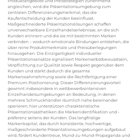
Produktangebote und Preisstrategien zunehmend
angleichen, wird die Präsentationsumgebung zum
zentralen Differenzierungsmerkmal, das die
Kaufentscheidung der Kunden beeinflusst.
Maßgeschneiderte Präsentationslösungen schaffen
unverwechselbare Einzelhandelserlebnisse, an die sich
Kunden erinnern und die sie mit bestimmten Marken
verbinden – wodurch emotionale Bindungen entstehen, die
über reine Produktmerkmale und Preisüberlegungen
hinausgehen. Die Einzigartigkeit individueller
Präsentationsansätze signalisiert Markenselbstbewusstsein,
Verpflichtung zur Qualität sowie Respekt gegenüber dem
Kunden und stärkt dadurch die gesamte
Markenwahrnehmung sowie die Rechtfertigung einer
Premium-Positionierung. Dieser Differenzierungsvorteil
gewinnt insbesondere in wettbewerbsintensiven
Einzelhandelsumgebungen an Bedeutung, in denen
mehrere Schmuckhändler räumlich nahe beieinander
operieren; hier unterstützen charakteristische
Präsentationsästhetiken die Markenidentifikation und -
präferenz seitens der Kunden. Das langfristige
Markenkapital, das durch konsistente, hochwertige,
maßgeschneiderte Präsentationsumgebungen aufgebaut
wird, fördert Kundentreue, Mund-zu-Mund-Propaganda und