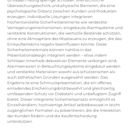
umfassen häufig sperrige Schlösser, offensichtliche
Überwachungstechnik und physische Barrieren, die eine
psychologische Distanz zwischen Kunden und Produkten
erzeugen. Individuelle Lösungen integrieren
hochentwickelte Sicherheitselemente wie verdeckte
Verriegelungsmechanismen, eingebaute Alarmsysteme und
verstärkte Konstruktionen, die wertvolle Bestände schützen,
ohne eine Atmosphäre des Misstrauens zu erzeugen, die das
Einkaufserlebnis negativ beeinflussen könnte. Diese
Sicherheitsmerkmale können nahtlos in das
Präsentationsdesign integriert werden – etwa indem
Schlösser innerhalb dekorativer Elemente verborgen sind,
Alarmsensoren in Beleuchtungssysteme eingebaut werden
und verstärkte Materialien sowohl aus schützerischen als
auch ästhetischen Gründen ausgewählt werden. Das
Ergebnis ist eine Schmuckpräsentation, die ein offenes,
einladendes Erscheinungsbild bewahrt und gleichzeitig
umfassenden Schutz vor Diebstahl und unbefugtem Zugriff
bietet. Dieser integrierte Sicherheitsansatz ermöglicht es
Einzelhändlern, hochwertige Artikel selbstbewusst in leicht
zugänglichen Formaten zu präsentieren, die die Interaktion
der Kunden fördern und die Kaufentscheidung
unterstützen.