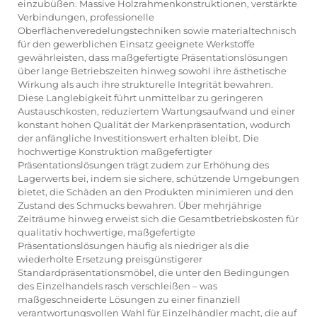
einzubüßen. Massive Holzrahmenkonstruktionen, verstärkte
Verbindungen, professionelle
Oberflächenveredelungstechniken sowie materialtechnisch
für den gewerblichen Einsatz geeignete Werkstoffe
gewährleisten, dass maßgefertigte Präsentationslösungen
über lange Betriebszeiten hinweg sowohl ihre ästhetische
Wirkung als auch ihre strukturelle Integrität bewahren.
Diese Langlebigkeit führt unmittelbar zu geringeren
Austauschkosten, reduziertem Wartungsaufwand und einer
konstant hohen Qualität der Markenpräsentation, wodurch
der anfängliche Investitionswert erhalten bleibt. Die
hochwertige Konstruktion maßgefertigter
Präsentationslösungen trägt zudem zur Erhöhung des
Lagerwerts bei, indem sie sichere, schützende Umgebungen
bietet, die Schäden an den Produkten minimieren und den
Zustand des Schmucks bewahren. Über mehrjährige
Zeiträume hinweg erweist sich die Gesamtbetriebskosten für
qualitativ hochwertige, maßgefertigte
Präsentationslösungen häufig als niedriger als die
wiederholte Ersetzung preisgünstigerer
Standardpräsentationsmöbel, die unter den Bedingungen
des Einzelhandels rasch verschleißen – was
maßgeschneiderte Lösungen zu einer finanziell
verantwortungsvollen Wahl für Einzelhändler macht, die auf