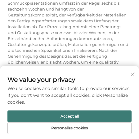
Schmuckpräsentationen umfasst in der Regel sechs bis
sechzehn Wochen und hängt von der
Gestaltungskomplexität, der Verfügbarkeit der Materialien,
den Fertigungsanforderungen sowie dem Umfang der
Installation ab. Der Prozess beginnt mit einer Beratungs-
und Gestaltungsphase von zwei bis vier Wochen, in der
Einzelhändler ihre Anforderungen kommunizieren,
Gestaltungskonzepte prüfen, Materialien genehmigen und
die technischen Spezifikationen finalisieren. Nach der
Genehmigung des Designs dauert die Fertigung
üblicherweise vier bis acht Wochen, um eine qualitativ
hochwertige Herstellung unter Verwendung der
festgelegten Materialien und Oberflächen zu gewährleisten.
We value your privacy
Komplexe Projekte mit speziellen Materialien, aufwändigen
Details oder großflächigen Installationen können diesen
We use cookies and similar tools to provide our services.
Zeitplan verlängern, während einfachere individuelle
If you don't want to accept all cookies, click Personalize
Lösungen gelegentlich beschleunigt werden können. Die
cookies.
Dauer der Installation variiert je nach Projektumfang:
Einzelne Präsentationseinheiten benötigen nur wenige
Stunden, während komplette Ladenumbauten mehrere
Accept all
Tage in Anspruch nehmen können. Einzelhändler sollten
Projekte für maßgeschneiderte Schmuckpräsentationen
Personalize cookies
rechtzeitig vor entscheidenden Terminen wie
STARTSEITE
PRODUKTE
E-MAIL
TEL.
Ladenöffnungen, umfassenden Umbauten oder