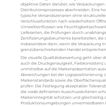
objektive Daten darüber, wie Verpackungen
Distributionsprozesses abschneiden. Eine 
typische Versandszenarien ohne strukturellen 
Verschlussfunktion nach wiederholtem Öffn
Umwelteinflüssen wie Feuchtigkeitsschwank
Lieferanten, die Prüfungen durch unabhängi
Zertifizierungsdokumente bereitstellen, die
insbesondere dann, wenn die Verpackung int
grenzüberschreitenden Handel entsprechen
Die visuelle Qualitätsbewertung geht über di
auch die Druckgenauigkeit, Farbkonsistenz u
unmittelbar auf die Markenpräsentation ausw
Abweichungen bei der Logopositionierung, d
Markenstandards sowie die Oberflächenqual
prüfen. Die Festlegung akzeptabler Toleran
die vorab definierten Ausschusskriterien sch
Markenintegrität schützen und gleichzeitig 
Produktionsumgebungen unvermeidbaren Fe