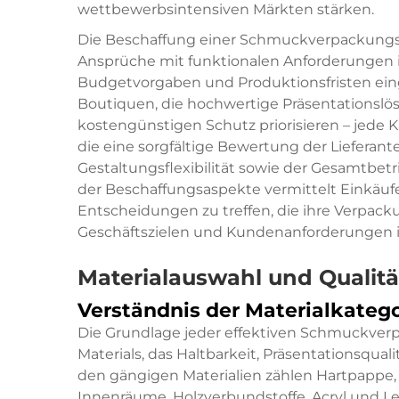
wettbewerbsintensiven Märkten stärken.
Die Beschaffung einer Schmuckverpackungsbo
Ansprüche mit funktionalen Anforderungen i
Budgetvorgaben und Produktionsfristen ei
Boutiquen, die hochwertige Präsentationslös
kostengünstigen Schutz priorisieren – jede 
die eine sorgfältige Bewertung der Lieferan
Gestaltungsflexibilität sowie der Gesamtbet
der Beschaffungsaspekte vermittelt Einkäuf
Entscheidungen zu treffen, die ihre Verpa
Geschäftszielen und Kundenanforderungen i
Materialauswahl und Qualit
Verständnis der Materialkate
Die Grundlage jeder effektiven Schmuckver
Materials, das Haltbarkeit, Präsentationsq
den gängigen Materialien zählen Hartpappe, 
Innenräume, Holzverbundstoffe, Acryl und Le