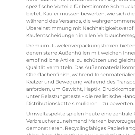
spezifische Vorteile für bestimmte Schmuck
bietet. Käufer müssen bewerten, wie sich die 
während des Versands, die wahrgenommene L
Übereinstimmung mit Nachhaltigkeitsverpfl
Kaufentscheidungen in allen Verbraucherse
Premium-Juwelenverpackungsboxen bieten of
denen starre Außenhüllen mit weichen Inne
empfindliche Artikel zu schützen und gleichz
Qualität vermitteln. Das Außenmaterial kom
Oberflächenfinish, während Innenmaterialie
Kratzer und Bewegung während des Transport
anfordern, um Gewicht, Haptik, Druckkompatib
unter Belastungstests – die realistische 
Distributionskette simulieren – zu bewerten.
Umweltaspekte spielen heute eine zentrale 
Verbraucher zunehmend Marken bevorzugen,
demonstrieren. Recyclingfähiges Papierkarton,