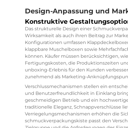
Design-Anpassung und Mark
Konstruktive Gestaltungsopti
Das strukturelle Design einer Schmuckverp
Wirksamkeit als auch ihren Beitrag zur Mark
Konfigurationen umfassen Klappdeckelboxe
klappbare Muschelboxen sowie Mehrfachfa
können. Käufer müssen berücksichtigen, wie 
Fertigungskosten, die Produktionszeiten und
unboxing-Erlebnis für den Kunden verbessern
zunehmend als Marketing-Anknüpfungspunkt 
Verschlussmechanismen stellen ein entschei
und Benutzerfreundlichkeit in Einklang brin
geschmeidigen Betrieb und ein hochwertige
traditionelle Eleganz, Schnappverschlüsse li
Verriegelungsmechanismen erhöhen die Siche
schmuckverpackungskiste
passt den Versch
Zielgruppe und die Anforderungen des Einzel