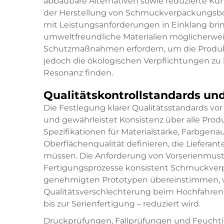
abbaubare Alternativen sowie reduzierte Kun
der Herstellung von Schmuckverpackungsbox
mit Leistungsanforderungen in Einklang bri
umweltfreundliche Materialien möglicherwei
Schutzmaßnahmen erfordern, um die Produkt
jedoch die ökologischen Verpflichtungen zu 
Resonanz finden.
Qualitätskontrollstandards und
Die Festlegung klarer Qualitätsstandards v
und gewährleistet Konsistenz über alle Prod
Spezifikationen für Materialstärke, Farbgenau
Oberflächenqualität definieren, die Lieferan
müssen. Die Anforderung von Vorserienmuste
Fertigungsprozesse konsistent Schmuckverp
genehmigten Prototypen übereinstimmen, w
Qualitätsverschlechterung beim Hochfahren
bis zur Serienfertigung – reduziert wird.
Druckprüfungen, Fallprüfungen und Feuchti