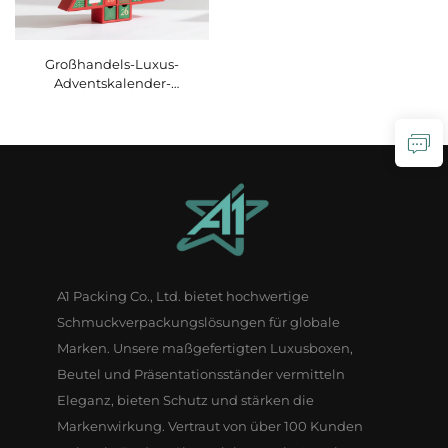
Großhandels-Luxus-
Adventskalender-
Geschenkbox mit
individuellem Logo für
Weihnachten – 24-Tage-
Zählvorlauf, Verpackungsbox
für Schmuck aus Papier, leere
Überraschungsbox
A1 Packing Co., Ltd. bietet hochwertige
Schmuckverpackungslösungen für globale
Marken. Unsere maßgefertigten Luxusboxen,
Beutel und Präsentationsständer vermitteln
Eleganz, bieten Schutz und stärken die
Markenwirkung. Vertraut von über 100 Kunden