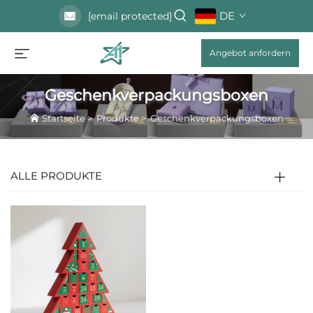
DE
[email protected]
Angebot anfordern
Geschenkverpackungsboxen
Startseite
>
Produkte
>
Geschenkverpackungsboxen
ALLE PRODUKTE