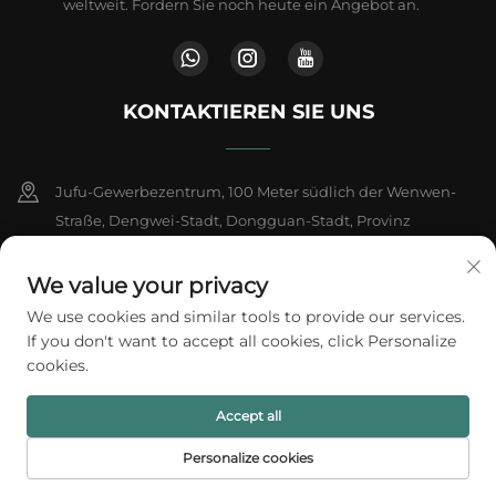
weltweit. Fordern Sie noch heute ein Angebot an.
KONTAKTIEREN SIE UNS
Jufu-Gewerbezentrum, 100 Meter südlich der Wenwen-
Straße, Dengwei-Stadt, Dongguan-Stadt, Provinz
Guangdong, China
We value your privacy
+86-18802602550
We use cookies and similar tools to provide our services.
If you don't want to accept all cookies, click Personalize
[email protected]
cookies.
Accept all
Copyright © 2026 A1 Packing Co., Ltd. Alle Rechte vorbehalten.
Datenschutzrichtlinie
Personalize cookies
STARTSEITE
PRODUKTE
E-MAIL
TEL.