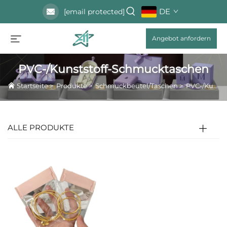
DE
[email protected]
Angebot anfordern
PVC-/Kunststoff-Schmucktaschen
Startseite
>
Produkte
>
Schmuckbeutel/Taschen
>
PVC-/Kunststoff-Schmucktaschen
ALLE PRODUKTE