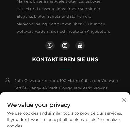
Marken. Unsere maßgefertigten Luxusboxen,
Beutel und Präsentationsständer vermitteln
Eleganz, bieten Schutz und stärken die
Markenwirkung. Vertraut von über 100 Kunden
weltweit. Fordern Sie noch heute ein Angebot an.
KONTAKTIEREN SIE UNS
Jufu-Gewerbezentrum, 100 Meter südlich der Wenwen-
Straße, Dengwei-Stadt, Dongguan-Stadt, Provinz
Guangdong, China
We value your privacy
+86-18802602550
We use cookies and similar tools to provide our services.
If you don't want to accept all cookies, click Personalize
[email protected]
cookies.