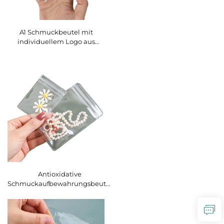
A1 Schmuckbeutel mit
individuellem Logo aus
Kunststoff, kleiner bereifter
Schmuckbeutel mit
Reißverschluss aus TPU, EVA
oder PVC für die
Schmuckverpackung und -
aufbewahrung
Antioxidative
Schmuckaufbewahrungsbeutel
– individuell gestaltbarer
transparenter Beutel mit Logo,
kleiner Kunststoff-EVA-
Schmuckbeutel in individueller