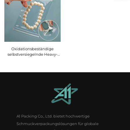
Form und
Oberflächenveredelung
Oxidationsbeständige
selbstversiegelnde Heavy-
Duty-Armband-Anhänger-
Anzeige-Verpackung
Hersteller durchsichtige PVC-
Schmucktasche
A1 Packing Co., Ltd. bietet hochwertige
Schmuckverpackungslösungen für globale