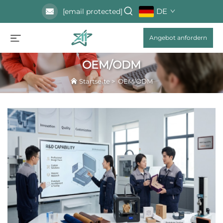
DE
[email protected]
Angebot anfordern
OEM/ODM
Startseite
>
OEM/ODM