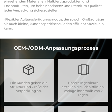
eingehenden Materialien, Halbfertigprodukten und
Endprodukten, um hohe Konsistenz und Premium-Qualität
jeder Verpackung sicherzustellen.
· Flexibler Auftragsfertigungsmodus, der sowohl Großaufträge
als auch kleine, kundenspezifische Serien effizient abwickeln
kann.
OEM-/ODM-Anpassungsprozess
Die Kunden geben die
Unsere Ingenieure
Struktur und Größe der
erstellen die Schnittlinien-
Verpackung an.
Vorlage innerhalb von 2
Tagen.