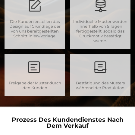
Die Kunden erstellen das
Individuelle Muster werden
Design auf Grundlage der
innerhalb von 5 Tagen
von uns bereitgestellten
fertiggestellt, sobald das
Schnittlinien-Vorlage.
Druckmotiv bestätigt
wurde.
Freigabe der Muster durch
Bestätigung des Musters
den Kunden
während der Produktion
Prozess Des Kundendienstes Nach
Dem Verkauf