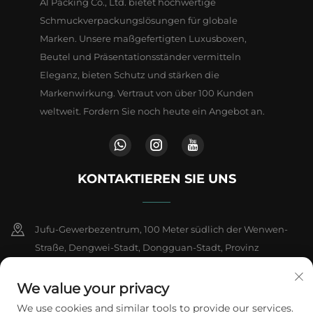
A1 Packing Co., Ltd. bietet hochwertige
Schmuckverpackungslösungen für globale
Marken. Unsere maßgefertigten Luxusboxen,
Beutel und Präsentationsständer vermitteln
Eleganz, bieten Schutz und stärken die
Markenwirkung. Vertraut von über 100 Kunden
weltweit. Fordern Sie noch heute ein Angebot an.
KONTAKTIEREN SIE UNS
Jufu-Gewerbezentrum, 100 Meter südlich der Wenwen-
Straße, Dengwei-Stadt, Dongguan-Stadt, Provinz
Guangdong, China
We value your privacy
+86-18802602550
We use cookies and similar tools to provide our services.