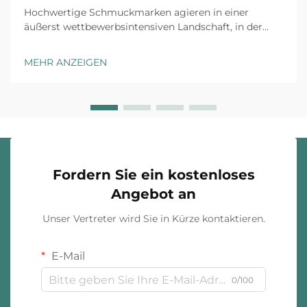
Hochwertige Schmuckmarken agieren in einer
äußerst wettbewerbsintensiven Landschaft, in der
jeder Kundenkontaktpunkt zählt. Das Auspack-
Erlebnis hat sich von einer reinen Schutzmaßnahme
MEHR ANZEIGEN
zu einem strategischen
Markendifferenzierungsmerkmal entwickelt, das
Kaufentscheidungen beeinflusst ...
Fordern Sie ein kostenloses
Angebot an
Unser Vertreter wird Sie in Kürze kontaktieren.
E-Mail
0/100