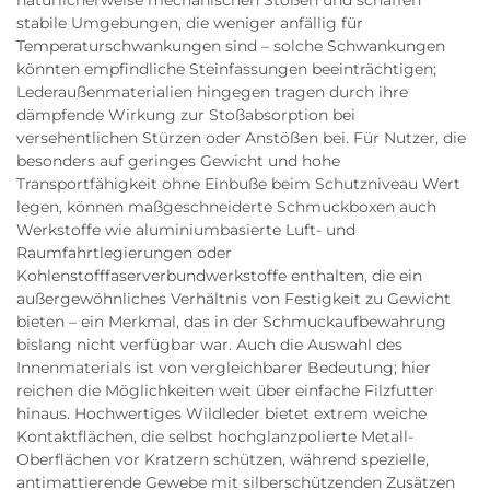
natürlicherweise mechanischen Stößen und schaffen
stabile Umgebungen, die weniger anfällig für
Temperaturschwankungen sind – solche Schwankungen
könnten empfindliche Steinfassungen beeinträchtigen;
Lederaußenmaterialien hingegen tragen durch ihre
dämpfende Wirkung zur Stoßabsorption bei
versehentlichen Stürzen oder Anstößen bei. Für Nutzer, die
besonders auf geringes Gewicht und hohe
Transportfähigkeit ohne Einbuße beim Schutzniveau Wert
legen, können maßgeschneiderte Schmuckboxen auch
Werkstoffe wie aluminiumbasierte Luft- und
Raumfahrtlegierungen oder
Kohlenstofffaserverbundwerkstoffe enthalten, die ein
außergewöhnliches Verhältnis von Festigkeit zu Gewicht
bieten – ein Merkmal, das in der Schmuckaufbewahrung
bislang nicht verfügbar war. Auch die Auswahl des
Innenmaterials ist von vergleichbarer Bedeutung; hier
reichen die Möglichkeiten weit über einfache Filzfutter
hinaus. Hochwertiges Wildleder bietet extrem weiche
Kontaktflächen, die selbst hochglanzpolierte Metall-
Oberflächen vor Kratzern schützen, während spezielle,
antimattierende Gewebe mit silberschützenden Zusätzen