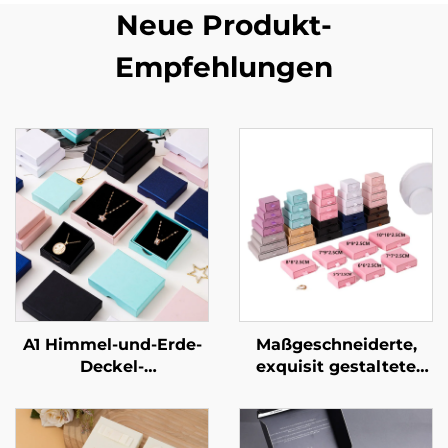
Neue Produkt-
Empfehlungen
A1 Himmel-und-Erde-
Maßgeschneiderte,
Deckel-
exquisit gestaltete
Schmuckverpackungsbox
Schubladen-Kommode
für Ringe und
mit Signatur-Design –
Halsketten –
starre