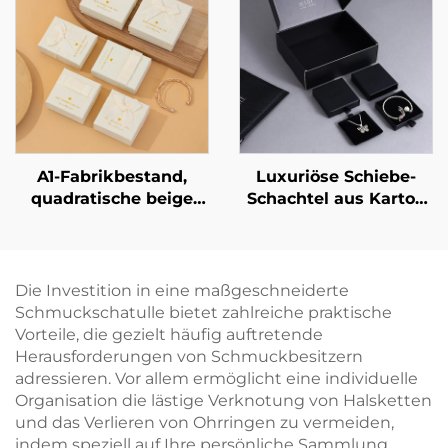
kundenspezifische
Kartonverpackung für
Größe und Form,
Schmuckornamente,
Artpapier-/Karton-
exklusive Artefakt-Box
Material – punktuelle
für Schmuck,
Großhandelsverfügbarkeit
Halsketten und Ringe
A1-Fabrikbestand,
Luxuriöse Schiebe-
quadratische beige
Schachtel aus Karton
Schleifen-
für Schmuck mit
Schmuckverpackungsbox
individuellem Logo –
für Ringe, Ohrringe,
Schublade mit
Halsketten und
Bandgriff zur
Die Investition in eine maßgeschneiderte
Armbänder,
Verpackung von
Schmuckschatulle bietet zahlreiche praktische
Geschenkbox,
Halsketten, Ringen,
Vorteile, die gezielt häufig auftretende
Großhandel
Ohrringen und
Herausforderungen von Schmuckbesitzern
Armbändern
adressieren. Vor allem ermöglicht eine individuelle
Organisation die lästige Verknotung von Halsketten
und das Verlieren von Ohrringen zu vermeiden,
indem speziell auf Ihre persönliche Sammlung