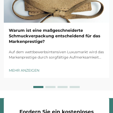
Warum ist eine maßgeschneiderte
Schmuckverpackung entscheidend für das
Markenprestige?
Auf dem wettbewerbsintensiven Luxusmarkt wird das
Markenprestige durch sorgfältige Aufmerksamkeit
für jeden Kundenkontaktpunkt aufgebaut, und
maßgeschneiderte Schmuckverpackung stellt die
MEHR ANZEIGEN
erste physische Interaktion zwischen Ihrer Marke und
dem Kunden dar. Das Unboxing-Erlebnis ha...
Fordern Sie ein kostenloses