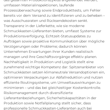
des gesamten Produktionszyklus angewendet werden,
umfassen Materialinspektionen, laufende
Prozessüberwachung sowie Endprodukttests, um Fehler
bereits vor dem Versand zu identifizieren und zu beheben –
was Ausschussraten und Rücksendekosten senkt.
Transparenz in der Lieferkette, wie sie moderne
Schmuckkasten-Lieferanten bieten, umfasst Systeme zur
Produktionsverfolgung, Echtzeit-Statusupdates zu
Aufträgen sowie proaktive Kommunikation über mögliche
Verzögerungen oder Probleme; dadurch können
Unternehmen Erwartungen ihrer Kunden realistisch
managen und ihre Geschäftsvorgänge effektiv planen.
Nachhaltigkeit in Produktion und Logistik stellt eine
zunehmend wichtige Kompetenz dar: Spitzenanbieter von
Schmuckkästen setzen klimaneutrale Versandoptionen ein,
optimieren Verpackungen zur Abfallreduktion und nutzen
effiziente Routingsysteme, um Umweltauswirkungen zu
minimieren – und das bei gleichzeitiger Kostenkontrolle.
Risikomanagement durch diversifizierte
Lieferantenbeziehungen, Sicherheitskapazitäten in der
Produktion sowie Notfallplanung stellt sicher, dass
professionelle Schmuckkasten-Lieferanten auch bei