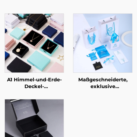
A1 Himmel-und-Erde-
Maßgeschneiderte,
Deckel-
exklusive
Schmuckverpackungsbox
Schubladenschachtel
für Ringe und
mit Auszugfunktion –
Halsketten –
Exquisites, stabiles
kundenspezifische
Karton-
Größe und Form,
Schmuckverpackungsge
Artpapier-/Karton-
für Luxus-Halsketten, -
Material – punktuelle
Ringe und andere