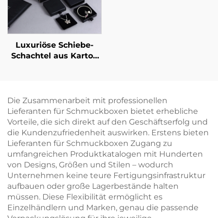
Großhandelsverfügbarkeit
signifikante
Schmuckstücke
Luxuriöse Schiebe-
Schachtel aus Karton
für Schmuck mit
individuellem Logo –
Schublade mit
Bandgriff zur
Die Zusammenarbeit mit professionellen
Verpackung von
Lieferanten für Schmuckboxen bietet erhebliche
Halsketten, Ringen,
Vorteile, die sich direkt auf den Geschäftserfolg und
Ohrringen und
die Kundenzufriedenheit auswirken. Erstens bieten
Armbändern
Lieferanten für Schmuckboxen Zugang zu
umfangreichen Produktkatalogen mit Hunderten
von Designs, Größen und Stilen – wodurch
Unternehmen keine teure Fertigungsinfrastruktur
aufbauen oder große Lagerbestände halten
müssen. Diese Flexibilität ermöglicht es
Einzelhändlern und Marken, genau die passende