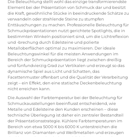
Die Beleuchtung stellt wohl das einzige transformierendste
Element bei der Präsentation von Schmuck dar und besitzt
die Kraft, gewöhnliche Stücke in beeindruckende Schätze zu
verwandeln oder strahlende Steine zu stumpfen
Enttäuschungen zu machen. Professionelle Beleuchtung für
Schmuckpräsentationen nutzt gerichtete Spotlights, die in
bestimmten Winkeln positioniert sind, um die Lichtreflexion
und -brechung durch Edelsteine und polierte
Metalloberflächen optimal zu maximieren. Der ideale
Beleuchtungswinkel für die meisten Anwendungen im
Bereich der Schmuckpräsentation liegt zwischen dreißig
und fünfundvierzig Grad zur Vertikalen und erzeugt so das
dynamische Spiel aus Licht und Schatten, das
Facettenmuster offenbart und die Qualität der Verarbeitung
zeigt – ein Effekt, den eine statische Deckenbeleuchtung
nicht erreichen kann.
Die Auswahl der Farbtemperatur bei der Beleuchtung für
Schmuckausstellungen beeinflusst entscheidend, wie
Metalle und Edelsteine den Kunden erscheinen – diese
technische Überlegung ist daher ein zentraler Bestandteil
der Präsentationsstrategie. Kühlere Farbtemperaturen im
Bereich von etwa 5000 K bis 6000 K unterstreichen die
Brillanz von Diamanten und Weißmetallen und erzeugen