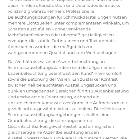
daran hindern, Konstruktion und Details des Schmucks
vollständig wahrzunehmen. Professionelle
Beleuchtungslösungen für Schmuckdarstellungen nutzen
mehrere Lichtquellen unter komplementären Winkeln, um
Schatten auszufüllen – ohne verwirrende
Mehrfachreflexionen oder übermäßige Helligkeit zu
erzeugen, die subtile Farbnuancen und Texturdetails
überstrahlen würden, die maßgeblich zur
wahrgenommenen Qualität und zum Wert beitragen.
Das Verhältnis zwischen Akzentbeleuchtung an
Schmuckausstellungsständern und der allgemeinen
Ladenbeleuchtung beeinflusst den Kund*innenkomfort
sowie die Betonung der Waren. Ein zu starker Kontrast
zwischen hell beleuchteten Ausstellungsstücken und
dunklen umgebenden Bereichen führt zu Augenbelastung
und erschwert die Orientierung, während ein
unzureichender Kontrast es versäumt, die Aufmerksamkeit
gezielt auf ausgewählte Artikel zu lenken. Die effektivsten
Schmuckausstellungsumgebungen schaffen eine
Grundbeleuchtung, die eine angenehme
Gesamtsichtbarkeit gewährleistet, und ermöglichen
gleichzeitig eine Akzentbeleuchtung an den
Ausstellungsständern, um klare Blickpunkte zu setzen, die