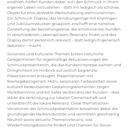
erzählen, helfen Kunden dabei, sich den Schmuck in ihrem
eigenen Leben vorzustellen – statt ihn lediglich als schönes
Objekt für eine abstrakte Wertschätzung wahrzunehmen.
Ein Schmuck-Display, das Verlobungsringe mit Eheringen
und Jubiläumsstücken gruppiert, erschafft eine narrative
Darstellung der Beziehungsreise, die emotional bei Kunden
in verschiedenen Lebensphasen Resonanz findet und das
Display damit persönlich relevant – statt lediglich generisch
dekorativ – macht.
Saisonale und kulturelle Themen bieten natürliche
Gelegenheiten für regelmäßige Aktualisierungen der
Schmuckpräsentation, die das Kundeninteresse wahren und
Dringlichkeit im Hinblick auf zeitlich begrenzte
Präsentationen erzeugen. Präsentationen mit
feiertagsbezogenem Motiv, saisonalen Farbpaletten sowie
kulturell bedeutsamen Gestaltungselementen zeigen
Marktkenntnis und ein tiefes Verständnis der Kunden – dies
stärkt die Verbindung zur lokalen Gemeinschaft und
unterstreicht die lokale Relevanz. Diese thematischen
Variationen der Schmuckpräsentation bewahren dabei die
grundlegende Markenidentität und vermitteln gleichzeitig
Neuheit sowie aktuelle Themenrelevanz, was
Wiederholungsbesuche fördert und Chancen für Social-