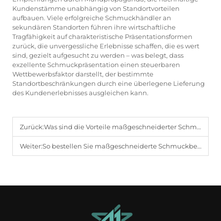
Kundenstämme unabhängig von Standortvorteilen
aufbauen. Viele erfolgreiche Schmuckhändler an
sekundären Standorten führen ihre wirtschaftliche
Tragfähigkeit auf charakteristische Präsentationsformen
zurück, die unvergessliche Erlebnisse schaffen, die es wert
sind, gezielt aufgesucht zu werden – was belegt, dass
exzellente Schmuckpräsentation einen steuerbaren
Wettbewerbsfaktor darstellt, der bestimmte
Standortbeschränkungen durch eine überlegene Lieferung
des Kundenerlebnisses ausgleichen kann.
Zurück:
Was sind die Vorteile maßgeschneiderter Schmuck-Präsentationslösungen?
Weiter:
So bestellen Sie maßgeschneiderte Schmuckbeutel in Großmenge für Ihre Marke