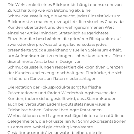
Die Wirksamkeit eines Blickpunkts hängt ebenso sehr von
Zurückhaltung wie von Betonung ab. Eine
Schmuckausstellung, die versucht, jedes Einzelstück zum
Blickpunkt zu machen, erzeugt letztlich visuelles Chaos, das
Kunden überfordert und den wahrgenommenen Wert
einzelner Artikel mindert. Strategisch ausgerichtete
Einzelhändler beschränken die primären Blickpunkte auf
zwei oder drei pro Ausstellungsfläche, sodass jedes
präsentierte Stück ausreichend visuellen Spielraum erhält,
um Aufmerksamkeit zu erlangen – ohne Konkurrenz. Dieser
disziplinierte Ansatz beim Design von
Schmuckausstellungen respektiert die kognitiven Grenzen
der Kunden und erzeugt nachhaltigere Eindrücke, die sich
in höheren Conversion-Raten niederschlagen.
Die Rotation der Fokusprodukte sorgt für frische
Präsentationen und fördert Wiederholungsbesuche der
Kunden, indem sichergestellt wird, dass Stammkunden
auch bei vertrauten Ladenlayouts stets neue visuelle
Erlebnisse haben. Saisonal bedingte Rotationen,
Werbeaktionen und Lagerumschläge bieten alle natürliche
Gelegenheiten, die Fokusstellen für Schmuckpräsentationen
zu erneuern, wobei gleichzeitig konsistente
Gestaltungsgrundsätze gewahrt bleiben, die die