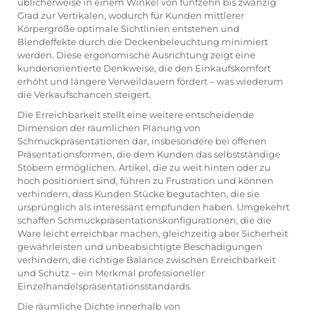
üblicherweise in einem Winkel von fünfzehn bis zwanzig
Grad zur Vertikalen, wodurch für Kunden mittlerer
Körpergröße optimale Sichtlinien entstehen und
Blendeffekte durch die Deckenbeleuchtung minimiert
werden. Diese ergonomische Ausrichtung zeigt eine
kundenorientierte Denkweise, die den Einkaufskomfort
erhöht und längere Verweildauern fördert – was wiederum
die Verkaufschancen steigert.
Die Erreichbarkeit stellt eine weitere entscheidende
Dimension der räumlichen Planung von
Schmuckpräsentationen dar, insbesondere bei offenen
Präsentationsformen, die dem Kunden das selbstständige
Stöbern ermöglichen. Artikel, die zu weit hinten oder zu
hoch positioniert sind, führen zu Frustration und können
verhindern, dass Kunden Stücke begutachten, die sie
ursprünglich als interessant empfunden haben. Umgekehrt
schaffen Schmuckpräsentationskonfigurationen, die die
Ware leicht erreichbar machen, gleichzeitig aber Sicherheit
gewährleisten und unbeabsichtigte Beschädigungen
verhindern, die richtige Balance zwischen Erreichbarkeit
und Schutz – ein Merkmal professioneller
Einzelhandelspräsentationsstandards.
Die räumliche Dichte innerhalb von