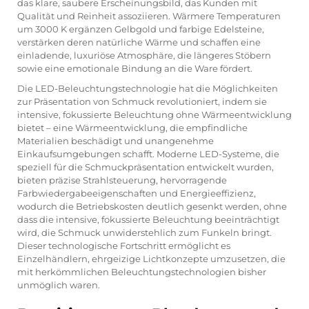
das klare, saubere Erscheinungsbild, das Kunden mit
Qualität und Reinheit assoziieren. Wärmere Temperaturen
um 3000 K ergänzen Gelbgold und farbige Edelsteine,
verstärken deren natürliche Wärme und schaffen eine
einladende, luxuriöse Atmosphäre, die längeres Stöbern
sowie eine emotionale Bindung an die Ware fördert.
Die LED-Beleuchtungstechnologie hat die Möglichkeiten
zur Präsentation von Schmuck revolutioniert, indem sie
intensive, fokussierte Beleuchtung ohne Wärmeentwicklung
bietet – eine Wärmeentwicklung, die empfindliche
Materialien beschädigt und unangenehme
Einkaufsumgebungen schafft. Moderne LED-Systeme, die
speziell für die Schmuckpräsentation entwickelt wurden,
bieten präzise Strahlsteuerung, hervorragende
Farbwiedergabeeigenschaften und Energieeffizienz,
wodurch die Betriebskosten deutlich gesenkt werden, ohne
dass die intensive, fokussierte Beleuchtung beeinträchtigt
wird, die Schmuck unwiderstehlich zum Funkeln bringt.
Dieser technologische Fortschritt ermöglicht es
Einzelhändlern, ehrgeizige Lichtkonzepte umzusetzen, die
mit herkömmlichen Beleuchtungstechnologien bisher
unmöglich waren.