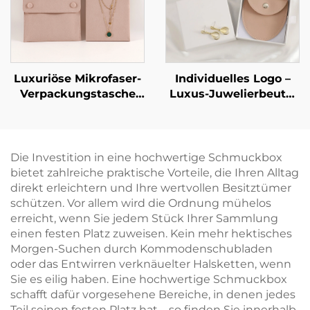
Material – punktuelle
Geschenkbox,
Großhandelsverfügbarkeit
Großbestellung
Luxuriöse Mikrofaser-
Individuelles Logo –
Verpackungstasche
Luxus-Juwelierbeutel
für Halsketten mit
aus PU-Leder im
stabilisierender
Umschlag-Stil mit
Karton-Einlage –
Druckknopfverschluss
Schmuckbeutel für
und weichem
Die Investition in eine hochwertige Schmuckbox
Halsketten und
Mikrofaser-Futter zur
bietet zahlreiche praktische Vorteile, die Ihren Alltag
Armbänder mit
Aufbewahrung von
direkt erleichtern und Ihre wertvollen Besitztümer
individuellem Logo
Halsketten, Ohrringen
schützen. Vor allem wird die Ordnung mühelos
und Heißprägung
und Ringen
erreicht, wenn Sie jedem Stück Ihrer Sammlung
einen festen Platz zuweisen. Kein mehr hektisches
Morgen-Suchen durch Kommodenschubladen
oder das Entwirren verknäuelter Halsketten, wenn
Sie es eilig haben. Eine hochwertige Schmuckbox
schafft dafür vorgesehene Bereiche, in denen jedes
Teil seinen festen Platz hat – so finden Sie innerhalb