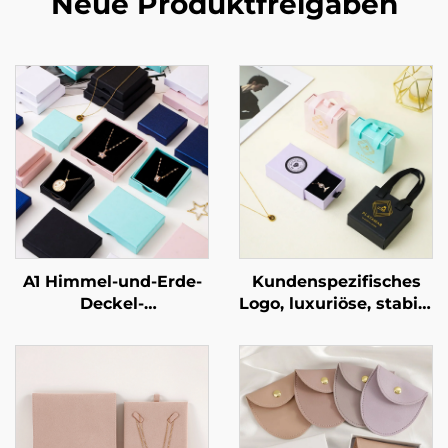
Neue Produktfreigaben
A1 Himmel-und-Erde-
Kundenspezifisches
Deckel-
Logo, luxuriöse, stabile
Schmuckverpackungsbox
Pappschmuck-
für Ringe und
Schubladenbox mit
Halsketten –
exquisitem Bandgriff
kundenspezifische
als Verpackung für
Größe und Form,
Halsketten und Ringe
Artpapier-/Karton-
– markengebundene