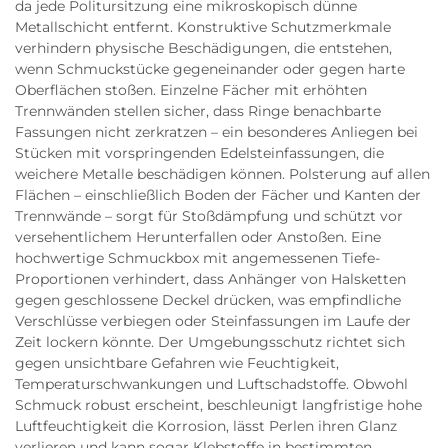
da jede Politursitzung eine mikroskopisch dünne
Metallschicht entfernt. Konstruktive Schutzmerkmale
verhindern physische Beschädigungen, die entstehen,
wenn Schmuckstücke gegeneinander oder gegen harte
Oberflächen stoßen. Einzelne Fächer mit erhöhten
Trennwänden stellen sicher, dass Ringe benachbarte
Fassungen nicht zerkratzen – ein besonderes Anliegen bei
Stücken mit vorspringenden Edelsteinfassungen, die
weichere Metalle beschädigen können. Polsterung auf allen
Flächen – einschließlich Boden der Fächer und Kanten der
Trennwände – sorgt für Stoßdämpfung und schützt vor
versehentlichem Herunterfallen oder Anstoßen. Eine
hochwertige Schmuckbox mit angemessenen Tiefe-
Proportionen verhindert, dass Anhänger von Halsketten
gegen geschlossene Deckel drücken, was empfindliche
Verschlüsse verbiegen oder Steinfassungen im Laufe der
Zeit lockern könnte. Der Umgebungsschutz richtet sich
gegen unsichtbare Gefahren wie Feuchtigkeit,
Temperaturschwankungen und Luftschadstoffe. Obwohl
Schmuck robust erscheint, beschleunigt langfristige hohe
Luftfeuchtigkeit die Korrosion, lässt Perlen ihren Glanz
verlieren und kann sogar Klebstoffe in bestimmten