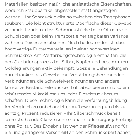
Materialien besitzen natürliche antistatische Eigenschaften,
wodurch Staubpartikel abgestoßen statt angezogen
werden – Ihr Schmuck bleibt so zwischen den Tragephasen
sauberer. Die leicht strukturierte Oberfläche dieser Gewebe
verhindert zudem, dass Schmuckstücke beim Öffnen von
Schubladen oder beim Transport einer tragbaren Variante
während Reisen verrutschen. Noch bedeutender ist, dass
hochwertige Futtermaterialien in einer hochwertigen
Schmuckbox Anti-Verfärbungstechnologie enthalten, die
den Oxidationsprozess bei Silber, Kupfer und bestimmten
Goldlegierungen aktiv bekämpft. Spezielle Behandlungen
durchtränken das Gewebe mit Verfärbungshemmenden
Verbindungen, die Schwefelverbindungen und andere
korrosive Bestandteile aus der Luft absorbieren und so ein
schützendes Mikroklima um jedes Einzelstück herum
schaffen. Diese Technologie kann die Verfärbungsbildung
im Vergleich zu unbehandelter Aufbewahrung um bis zu
achtzig Prozent reduzieren – Ihr Silberschmuck behält
seine strahlende Glanzfrische monate- oder sogar jahrelang
ohne Politur. Das Ergebnis ist weniger Pflegeaufwand für
Sie und geringerer Verschleiß an den Schmuckoberflächen,