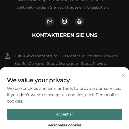
weltweit. Fordern Sie noch heute ein Angebot an.
KONTAKTIEREN SIE UNS
Jufu-Gewerbezentrum, 100 Meter südlich der Wenwen-
Straße, Dengwei-Stadt, Dongguan-Stadt, Provinz
Guangdong, China
We value your privacy
+86-18802602550
We use cookies and similar tools to provide our services.
If you don't want to accept all cookies, click Personalize
[email protected]
cookies.
Accept all
Copyright © 2026 A1 Packing Co., Ltd. Alle Rechte vorbehalten.
Datenschutzrichtlinie
Personalize cookies