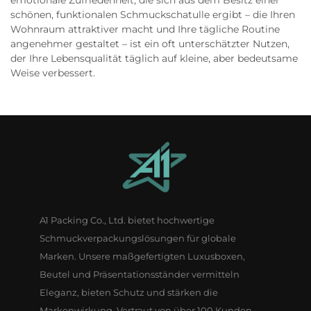
emotionale Zufriedenheit, die sich aus dem Besitz einer
schönen, funktionalen Schmuckschatulle ergibt – die Ihren
Wohnraum attraktiver macht und Ihre tägliche Routine
angenehmer gestaltet – ist ein oft unterschätzter Nutzen,
der Ihre Lebensqualität täglich auf kleine, aber bedeutsame
Weise verbessert.
A1 Packing Co., Ltd. bietet hochwertige
Schmuckverpackungslösungen für globale
Marken. Unsere maßgefertigten Luxusboxen,
Beutel und Präsentationsständer vermitteln
Eleganz, bieten Schutz und stärken die
Markenwirkung. Vertraut von über 100 Kunden