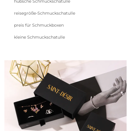
hübsche Schmuckschatulle
reisegröße-Schmuckschatulle
preis für Schmuckboxen
kleine Schmuckschatulle