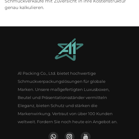
Schmuckverkäufe mit Zuversicht in ihre Kostenstruktur
genau kalkulieren.
A1 Packing Co., Ltd. bietet hochwertige
Schmuckverpackungslösungen für globale
Marken. Unsere maßgefertigten Luxusboxen,
Beutel und Präsentationsständer vermitteln
Eleganz, bieten Schutz und stärken die
Markenwirkung. Vertraut von über 100 Kunden
weltweit. Fordern Sie noch heute ein Angebot an.