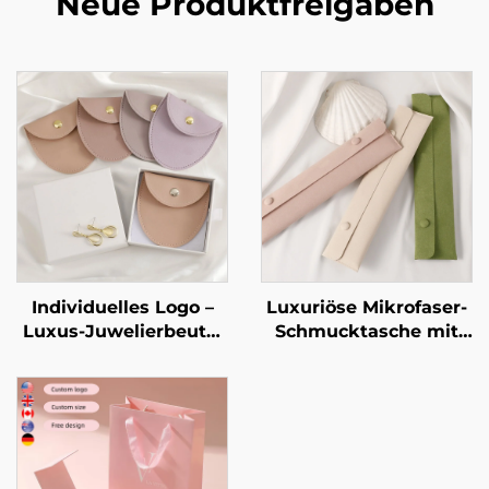
Neue Produktfreigaben
Individuelles Logo –
Luxuriöse Mikrofaser-
Luxus-Juwelierbeutel
Schmucktasche mit
aus PU-Leder im
individuellem Logo
Umschlag-Stil mit
und Halskettenclip-
Druckknopfverschluss
Einsatz – weiche
und weichem
Verpackungstasche
Mikrofaser-Futter zur
für Anhänger,
Aufbewahrung von
antioxidative