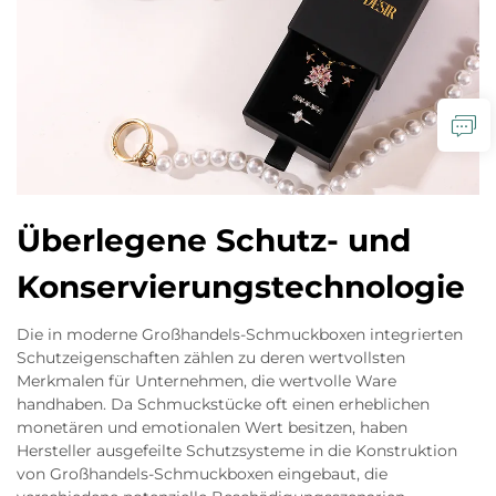
Überlegene Schutz- und
Konservierungstechnologie
Die in moderne Großhandels-Schmuckboxen integrierten
Schutzeigenschaften zählen zu deren wertvollsten
Merkmalen für Unternehmen, die wertvolle Ware
handhaben. Da Schmuckstücke oft einen erheblichen
monetären und emotionalen Wert besitzen, haben
Hersteller ausgefeilte Schutzsysteme in die Konstruktion
von Großhandels-Schmuckboxen eingebaut, die