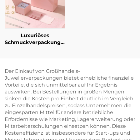
Halsketten, Ohrringen
Aufbewahrungshülle
und Ringen
Luxuriöses
Schmuckverpackungsset
mit individuellem
Logo: Schachtel für
Halskette, Ring und
Ohrringe mit
Der Einkauf von Großhandels-
Papiertüte –
Juwelierverpackungen bietet erhebliche finanzielle
Großhandel,
Vorteile, die sich unmittelbar auf Ihr Ergebnis
personalisiertes
auswirken. Bei Bestellungen in großen Mengen
Schmuckverpackungsset,
sinken die Kosten pro Einheit deutlich im Vergleich
gebündelt
zu Einzelhandelspreisen, sodass Unternehmen die
eingesparten Mittel für andere betriebliche
Erfordernisse wie Marketing, Lagererweiterung oder
Mitarbeiterschulungen einsetzen können. Diese
Kosteneffizienz ist insbesondere für Start-ups und
kleine Unternehmen mit begrenztem Budget von