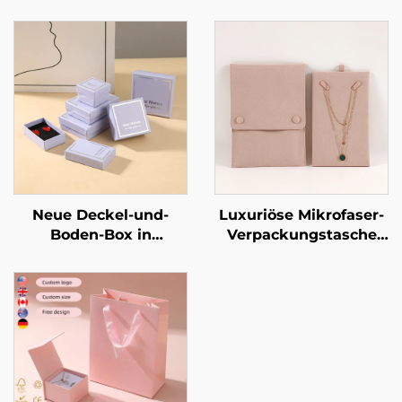
Neue Deckel-und-
Luxuriöse Mikrofaser-
Boden-Box in
Verpackungstasche
lavendellila,
für Halsketten mit
rechteckig, schlichtes
stabilisierender
Muster –
Karton-Einlage –
Schmuckverpackungsbox
Schmuckbeutel für
für Ringe und
Halsketten und
Halsketten
Armbänder mit
individuellem Logo
und Heißprägung