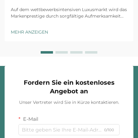
Auf dem wettbewerbsintensiven Luxusmarkt wird das
Markenprestige durch sorgfältige Aufmerksamkeit
für jeden Kundenkontaktpunkt aufgebaut, und
maßgeschneiderte Schmuckverpackung stellt die
MEHR ANZEIGEN
erste physische Interaktion zwischen Ihrer Marke und
dem Kunden dar. Das Unboxing-Erlebnis ha...
Fordern Sie ein kostenloses
Angebot an
Unser Vertreter wird Sie in Kürze kontaktieren.
E-Mail
0/100