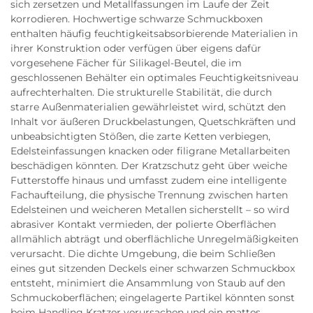
sich zersetzen und Metallfassungen im Laufe der Zeit
korrodieren. Hochwertige schwarze Schmuckboxen
enthalten häufig feuchtigkeitsabsorbierende Materialien in
ihrer Konstruktion oder verfügen über eigens dafür
vorgesehene Fächer für Silikagel-Beutel, die im
geschlossenen Behälter ein optimales Feuchtigkeitsniveau
aufrechterhalten. Die strukturelle Stabilität, die durch
starre Außenmaterialien gewährleistet wird, schützt den
Inhalt vor äußeren Druckbelastungen, Quetschkräften und
unbeabsichtigten Stößen, die zarte Ketten verbiegen,
Edelsteinfassungen knacken oder filigrane Metallarbeiten
beschädigen könnten. Der Kratzschutz geht über weiche
Futterstoffe hinaus und umfasst zudem eine intelligente
Fachaufteilung, die physische Trennung zwischen harten
Edelsteinen und weicheren Metallen sicherstellt – so wird
abrasiver Kontakt vermieden, der polierte Oberflächen
allmählich abträgt und oberflächliche Unregelmäßigkeiten
verursacht. Die dichte Umgebung, die beim Schließen
eines gut sitzenden Deckels einer schwarzen Schmuckbox
entsteht, minimiert die Ansammlung von Staub auf den
Schmuckoberflächen; eingelagerte Partikel könnten sonst
beim Handling Kratzer verursachen und ein mattes