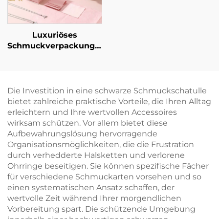
Luxuriöses
Schmuckverpackungsset
mit individuellem
Logo: Schachtel für
Halskette, Ring und
Ohrringe mit
Die Investition in eine schwarze Schmuckschatulle
Papiertüte –
bietet zahlreiche praktische Vorteile, die Ihren Alltag
Großhandel,
erleichtern und Ihre wertvollen Accessoires
personalisiertes
wirksam schützen. Vor allem bietet diese
Schmuckverpackungsset,
Aufbewahrungslösung hervorragende
gebündelt
Organisationsmöglichkeiten, die die Frustration
durch verhedderte Halsketten und verlorene
Ohrringe beseitigen. Sie können spezifische Fächer
für verschiedene Schmuckarten vorsehen und so
einen systematischen Ansatz schaffen, der
wertvolle Zeit während Ihrer morgendlichen
Vorbereitung spart. Die schützende Umgebung