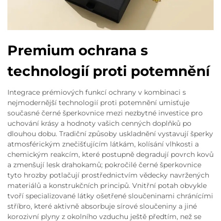
Premium ochrana s
technologií proti potemnění
Integrace prémiových funkcí ochrany v kombinaci s
nejmodernější technologií proti potemnění umisťuje
současné černé šperkovnice mezi nezbytné investice pro
uchování krásy a hodnoty vašich cenných doplňků po
dlouhou dobu. Tradiční způsoby uskladnění vystavují šperky
atmosférickým znečišťujícím látkám, kolísání vlhkosti a
chemickým reakcím, které postupně degradují povrch kovů
a zmenšují lesk drahokamů; pokročilé černé šperkovnice
tyto hrozby potlačují prostřednictvím vědecky navržených
materiálů a konstrukčních principů. Vnitřní potah obvykle
tvoří specializované látky ošetřené sloučeninami chránícími
stříbro, které aktivně absorbuje sírové sloučeniny a jiné
korozivní plyny z okolního vzduchu ještě předtím, než se