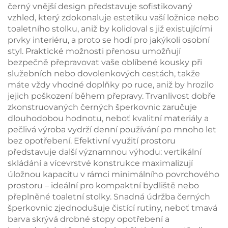
černý vnější design představuje sofistikovaný
vzhled, který zdokonaluje estetiku vaší ložnice nebo
toaletního stolku, aniž by kolidoval s již existujícími
prvky interiéru, a proto se hodí pro jakýkoli osobní
styl. Praktické možnosti přenosu umožňují
bezpečně přepravovat vaše oblíbené kousky při
služebních nebo dovolenkových cestách, takže
máte vždy vhodné doplňky po ruce, aniž by hrozilo
jejich poškození během přepravy. Trvanlivost dobře
zkonstruovaných černých šperkovnic zaručuje
dlouhodobou hodnotu, neboť kvalitní materiály a
pečlivá výroba vydrží denní používání po mnoho let
bez opotřebení. Efektivní využití prostoru
představuje další významnou výhodu: vertikální
skládání a vícevrstvé konstrukce maximalizují
úložnou kapacitu v rámci minimálního povrchového
prostoru – ideální pro kompaktní bydliště nebo
přeplněné toaletní stolky. Snadná údržba černých
šperkovnic zjednodušuje čistící rutiny, neboť tmavá
barva skrývá drobné stopy opotřebení a