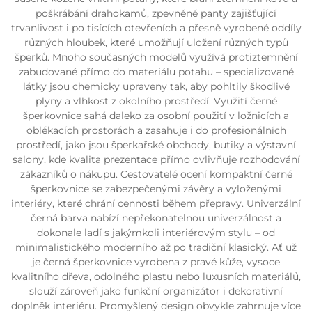
poškrábání drahokamů, zpevněné panty zajišťující
trvanlivost i po tisících otevřeních a přesně vyrobené oddíly
různých hloubek, které umožňují uložení různých typů
šperků. Mnoho současných modelů využívá protiztemnění
zabudované přímo do materiálu potahu – specializované
látky jsou chemicky upraveny tak, aby pohltily škodlivé
plyny a vlhkost z okolního prostředí. Využití černé
šperkovnice sahá daleko za osobní použití v ložnicích a
oblékacích prostorách a zasahuje i do profesionálních
prostředí, jako jsou šperkařské obchody, butiky a výstavní
salony, kde kvalita prezentace přímo ovlivňuje rozhodování
zákazníků o nákupu. Cestovatelé ocení kompaktní černé
šperkovnice se zabezpečenými závěry a vyloženými
interiéry, které chrání cennosti během přepravy. Univerzální
černá barva nabízí nepřekonatelnou univerzálnost a
dokonale ladí s jakýmkoli interiérovým stylu – od
minimalistického moderního až po tradiční klasický. Ať už
je černá šperkovnice vyrobena z pravé kůže, vysoce
kvalitního dřeva, odolného plastu nebo luxusních materiálů,
slouží zároveň jako funkční organizátor i dekorativní
doplněk interiéru. Promyšlený design obvykle zahrnuje více