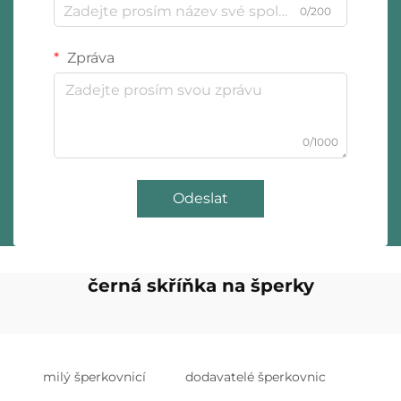
0/200
Zpráva
0/1000
Odeslat
černá skříňka na šperky
milý šperkovnicí
dodavatelé šperkovnic