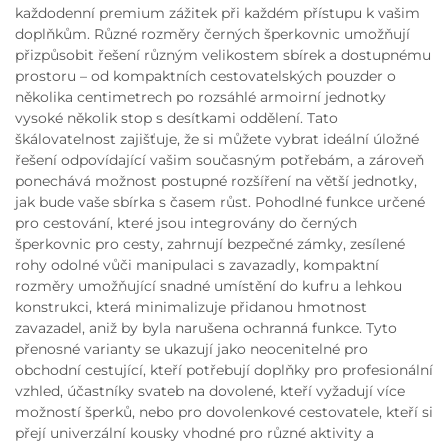
každodenní premium zážitek při každém přístupu k vašim
doplňkům. Různé rozměry černých šperkovnic umožňují
přizpůsobit řešení různým velikostem sbírek a dostupnému
prostoru – od kompaktních cestovatelských pouzder o
několika centimetrech po rozsáhlé armoirní jednotky
vysoké několik stop s desítkami oddělení. Tato
škálovatelnost zajišťuje, že si můžete vybrat ideální úložné
řešení odpovídající vašim současným potřebám, a zároveň
ponechává možnost postupné rozšíření na větší jednotky,
jak bude vaše sbírka s časem růst. Pohodlné funkce určené
pro cestování, které jsou integrovány do černých
šperkovnic pro cesty, zahrnují bezpečné zámky, zesílené
rohy odolné vůči manipulaci s zavazadly, kompaktní
rozměry umožňující snadné umístění do kufru a lehkou
konstrukci, která minimalizuje přidanou hmotnost
zavazadel, aniž by byla narušena ochranná funkce. Tyto
přenosné varianty se ukazují jako neocenitelné pro
obchodní cestující, kteří potřebují doplňky pro profesionální
vzhled, účastníky svateb na dovolené, kteří vyžadují více
možností šperků, nebo pro dovolenkové cestovatele, kteří si
přejí univerzální kousky vhodné pro různé aktivity a