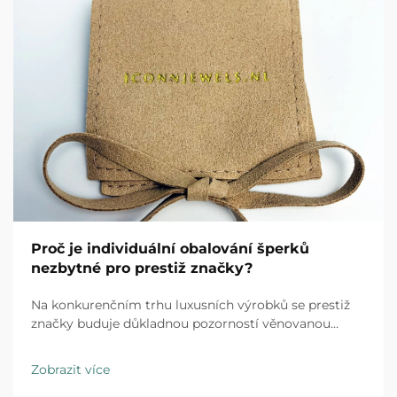
Proč je individuální obalování šperků
nezbytné pro prestiž značky?
Na konkurenčním trhu luxusních výrobků se prestiž
značky buduje důkladnou pozorností věnovanou
každému kontaktu s klientem a individuální obalování
šperků představuje první fyzickou interakci mezi vaší
Zobrazit více
značkou a zákazníkem. Zážitek z rozbalení…