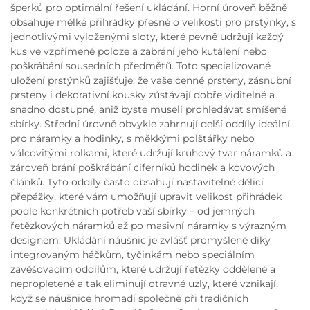
šperků pro optimální řešení ukládání. Horní úroveň běžně
obsahuje mělké přihrádky přesně o velikosti pro prstýnky, s
jednotlivými vyloženými sloty, které pevně udržují každý
kus ve vzpřímené poloze a zabrání jeho kutálení nebo
poškrábání sousedních předmětů. Toto specializované
uložení prstýnků zajišťuje, že vaše cenné prsteny, zásnubní
prsteny i dekorativní kousky zůstávají dobře viditelné a
snadno dostupné, aniž byste museli prohledávat smíšené
sbírky. Střední úrovně obvykle zahrnují delší oddíly ideální
pro náramky a hodinky, s měkkými polštářky nebo
válcovitými rolkami, které udržují kruhový tvar náramků a
zároveň brání poškrábání ciferníků hodinek a kovových
článků. Tyto oddíly často obsahují nastavitelné dělicí
přepážky, které vám umožňují upravit velikost přihrádek
podle konkrétních potřeb vaší sbírky – od jemných
řetězkových náramků až po masivní náramky s výrazným
designem. Ukládání náušnic je zvlášť promyšlené díky
integrovaným háčkům, tyčinkám nebo speciálním
zavěšovacím oddílům, které udržují řetězky oddělené a
nepropletené a tak eliminují otravné uzly, které vznikají,
když se náušnice hromadí společně při tradičních