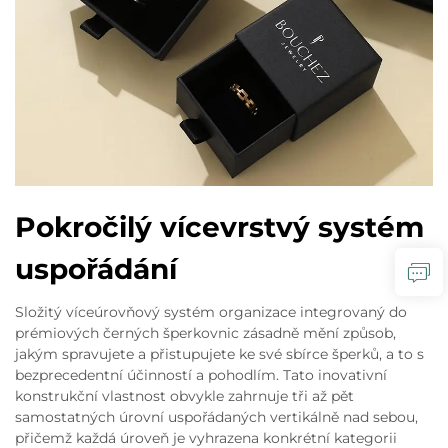
Pokročilý vícevrstvý systém
uspořádání
Složitý víceúrovňový systém organizace integrovaný do
prémiových černých šperkovnic zásadně mění způsob,
jakým spravujete a přistupujete ke své sbírce šperků, a to s
bezprecedentní účinností a pohodlím. Tato inovativní
konstrukční vlastnost obvykle zahrnuje tři až pět
samostatných úrovní uspořádaných vertikálně nad sebou,
přičemž každá úroveň je vyhrazena konkrétní kategorii