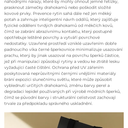
náhodnými nárazy, které by mohly ohnout jemné řetízky,
prasknout zámečky drahokamů nebo poškodit složité
kovové prvky. Prevence rytin sahá dále než jen měkký
potah a zahrnuje inteligentní návrh oddílů, který zajišťuje
fyzické oddělení tvrdých drahokamů od měkčích kovů,
čímž se zabrání abrazivnímu kontaktu, který postupně
opotřebuje leštěné povrchy a vytváří povrchové
nedostatky. Uzavřené prostředí vzniklé uzavřením dobře
padnoucího víka černé šperkovnice minimalizuje usazování
prachu, který by jinak usazoval na povrchu šperků částice,
jež při manipulaci způsobují rytiny a vedou ke ztrátě lesku
vyžadující časté čištění. Ochrana před UV zářením
poskytovaná neprůsvitnými černými vnějšími materiály
brání expozici slunečnímu světlu, které může způsobit
vyblednutí určitých drahokamů, změnu barvy perel a
degradaci lepidel používaných při výrobě módních šperků,
čímž se původní barvy i strukturální celistvost zachovají
trvale za předpokladu správného uskladnění.