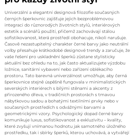
Univerzální a elegantní designová filozofie současných
černých šperkovnic zajišťuje jejich bezproblémovou
integraci do různorodých životních stylů, interiérových
estetik a scénářů použití, přičemž zachovávají stálou
sofistikovanost, která prostředí obohacuje, nikoli narušuje.
Časově nezastupitelný charakter černé barvy jako neutrální
volby přesahuje krátkodobé designové trendy a zaručuje, že
vaše řešení pro uskladnění šperků zůstane stylisticky
aktuální bez ohledu na to, jak často aktualizujete výzdobu
ložnice, sanitární vybavení nebo zařízení oblékacího
prostoru. Tato barevná univerzálnost umožňuje, aby černá
šperkovnice stejně úspěšně fungovala v minimalistických
severských interiérech s bílými stěnami a akcenty z
přirozeného dřeva, v tradičních prostorách s tmavou
nábytkovou sadou a bohatými textilními prvky nebo v
současných prostředích s odvážnými barvami a
geometrickými vzory. Psychologický dopad černé barvy
komunikuje luxus, sofistikovanost a exkluzivitu – kvality,
které zvyšují vnímanou hodnotu jak samotného úložného
prostředku, tak i sbírky šperků, kterou uchovává, a vytvářejí