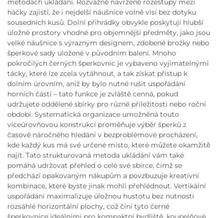
metodách ukládání. Rozvážně navržené rozestupy mezi
háčky zajistí, že i nejdelší náušnice volně visí bez dotyku
sousedních kusů. Dolní přihrádky obvykle poskytují hlubší
úložné prostory vhodné pro objemnější předměty, jako jsou
velké náušnice s výrazným designem, zdobené brožky nebo
šperkové sady uložené v původním balení. Mnoho
pokročilých černých šperkovnic je vybaveno vyjímatelnými
tácky, které lze zcela vytáhnout, a tak získat přístup k
dolním úrovním, aniž by bylo nutné rušit uspořádání
horních částí – tato funkce je zvláště cenná, pokud
udržujete oddělené sbírky pro různé příležitosti nebo roční
období. Systematická organizace umožněná touto
víceúrovňovou konstrukcí proměňuje výběr šperků z
časově náročného hledání v bezproblémové procházení,
kde každý kus má své určené místo, které můžete okamžitě
najít. Tato strukturovaná metoda ukládání vám také
pomáhá udržovat přehled o celé své sbírce, čímž se
předchází opakovaným nákupům a povzbuzuje kreativní
kombinace, které byste jinak mohli přehlédnout. Vertikální
uspořádání maximalizuje úložnou hustotu bez nutnosti
rozsáhlé horizontální plochy, což činí tyto černé
šperkovnice ideálními pro kompaktní bydliště, koupelňové