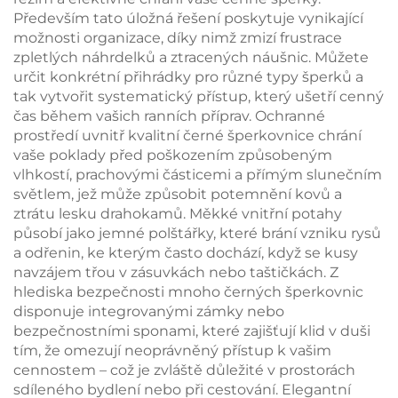
personalizovaných
Především tato úložná řešení poskytuje vynikající
krabiček na šperky,
možnosti organizace, díky nimž zmizí frustrace
sada k zakoupení v
zpletlých náhrdelků a ztracených náušnic. Můžete
dávkách
určit konkrétní přihrádky pro různé typy šperků a
tak vytvořit systematický přístup, který ušetří cenný
čas během vašich ranních příprav. Ochranné
prostředí uvnitř kvalitní černé šperkovnice chrání
vaše poklady před poškozením způsobeným
vlhkostí, prachovými částicemi a přímým slunečním
světlem, jež může způsobit potemnění kovů a
ztrátu lesku drahokamů. Měkké vnitřní potahy
působí jako jemné polštářky, které brání vzniku rysů
a odřenin, ke kterým často dochází, když se kusy
navzájem třou v zásuvkách nebo taštičkách. Z
hlediska bezpečnosti mnoho černých šperkovnic
disponuje integrovanými zámky nebo
bezpečnostními sponami, které zajišťují klid v duši
tím, že omezují neoprávněný přístup k vašim
cennostem – což je zvláště důležité v prostorách
sdíleného bydlení nebo při cestování. Elegantní