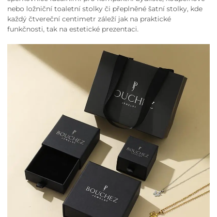
nebo ložniční toaletní stolky či přeplněné šatní stolky, kde
každý čtvereční centimetr záleží jak na praktické
funkčnosti, tak na estetické prezentaci.