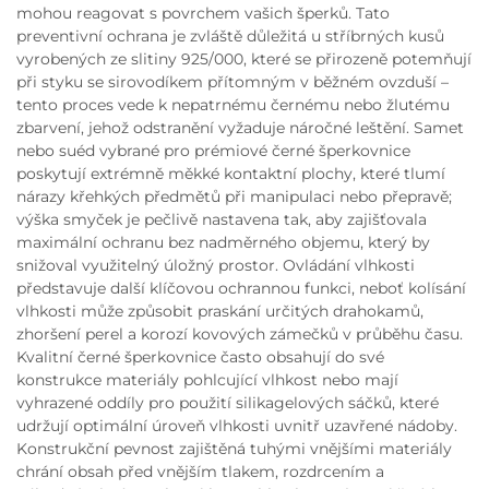
mohou reagovat s povrchem vašich šperků. Tato
preventivní ochrana je zvláště důležitá u stříbrných kusů
vyrobených ze slitiny 925/000, které se přirozeně potemňují
při styku se sirovodíkem přítomným v běžném ovzduší –
tento proces vede k nepatrnému černému nebo žlutému
zbarvení, jehož odstranění vyžaduje náročné leštění. Samet
nebo suéd vybrané pro prémiové černé šperkovnice
poskytují extrémně měkké kontaktní plochy, které tlumí
nárazy křehkých předmětů při manipulaci nebo přepravě;
výška smyček je pečlivě nastavena tak, aby zajišťovala
maximální ochranu bez nadměrného objemu, který by
snižoval využitelný úložný prostor. Ovládání vlhkosti
představuje další klíčovou ochrannou funkci, neboť kolísání
vlhkosti může způsobit praskání určitých drahokamů,
zhoršení perel a korozí kovových zámečků v průběhu času.
Kvalitní černé šperkovnice často obsahují do své
konstrukce materiály pohlcující vlhkost nebo mají
vyhrazené oddíly pro použití silikagelových sáčků, které
udržují optimální úroveň vlhkosti uvnitř uzavřené nádoby.
Konstrukční pevnost zajištěná tuhými vnějšími materiály
chrání obsah před vnějším tlakem, rozdrcením a