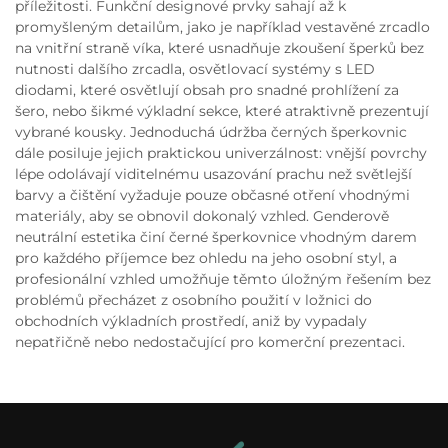
příležitosti. Funkční designové prvky sahají až k
promyšleným detailům, jako je například vestavěné zrcadlo
na vnitřní straně víka, které usnadňuje zkoušení šperků bez
nutnosti dalšího zrcadla, osvětlovací systémy s LED
diodami, které osvětlují obsah pro snadné prohlížení za
šero, nebo šikmé výkladní sekce, které atraktivně prezentují
vybrané kousky. Jednoduchá údržba černých šperkovnic
dále posiluje jejich praktickou univerzálnost: vnější povrchy
lépe odolávají viditelnému usazování prachu než světlejší
barvy a čištění vyžaduje pouze občasné otření vhodnými
materiály, aby se obnovil dokonalý vzhled. Genderově
neutrální estetika činí černé šperkovnice vhodným darem
pro každého příjemce bez ohledu na jeho osobní styl, a
profesionální vzhled umožňuje těmto úložným řešením bez
problémů přecházet z osobního použití v ložnici do
obchodních výkladních prostředí, aniž by vypadaly
nepatřičně nebo nedostačující pro komerční prezentaci.