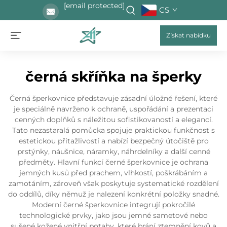
[email protected]
CS
Získat nabídku
černá skříňka na šperky
Černá šperkovnice představuje zásadní úložné řešení, které
je speciálně navrženo k ochraně, uspořádání a prezentaci
cenných doplňků s náležitou sofistikovaností a elegancí.
Tato nezastaralá pomůcka spojuje praktickou funkčnost s
estetickou přitažlivostí a nabízí bezpečný útočiště pro
prstýnky, náušnice, náramky, náhrdelníky a další cenné
předměty. Hlavní funkcí černé šperkovnice je ochrana
jemných kusů před prachem, vlhkostí, poškrábáním a
zamotáním, zároveň však poskytuje systematické rozdělení
do oddílů, díky němuž je nalezení konkrétní položky snadné.
Moderní černé šperkovnice integrují pokročilé
technologické prvky, jako jsou jemné sametové nebo
sušené kožené vnitřní potahy, které brání ztemnění kovů a