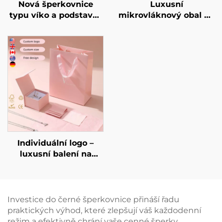
Nová šperkovnice
Luxusní
typu víko a podstavec
mikrovláknový obal na
– fialová lavandulová
náhrdelníky s
obdélníková
podporující kartou –
šperkovnice s
šperkový pytlík pro
jednoduchým vzorem
náhrdelníky a
pro ukládání prstenů a
náramky s možností
náhrdelníků
potisku individuálního
loga teplým razítkem
Individuální logo –
luxusní balení na
šperky, krabička na
náhrdelníky, prsteny a
náušnice spolu s
papírovým pytlíkem,
Investice do černé šperkovnice přináší řadu
velkoobchodní
praktických výhod, které zlepšují váš každodenní
nabídka
režim a efektivně chrání vaše cenné šperky.