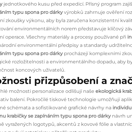
ky
jednotkového kusu před expedicí. Přísný program zajiš
áním typu spona pro dárky
výrobků zahrnuje ověření roz
ní zkoušky výkonu, aby byla zaručena konzistentní kvali
ování environmentálních norem představuje klíčový zá
ní operace. Všechny materiály a procesy používané při
in
árodní environmentální předpisy a standardy udržitel
áním typu spona pro dárky
procházejí komplexními zko
gické rozložitelnosti a environmentálního dopadu, aby b
čnost koncových uživatelů.
žnosti přizpůsobení a zna
hlé možnosti personalizace odlišují naše
ekologická kra
nativ balení. Pokročilé tiskové technologie umožňují aplik
né schémata a sofistikované grafické návrhy na
individu
nu krabičky se zapínáním typu spona pro dárky
návrh u
fně vyražených logotypů, akcentů z kovové fólie a vlastních