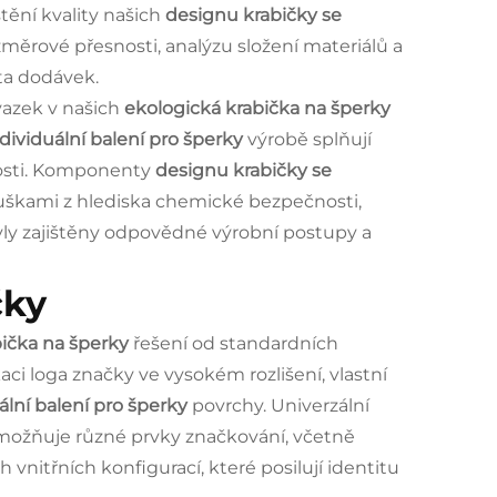
tění kvality našich
designu krabičky se
měrové přesnosti, analýzu složení materiálů a
ta dodávek.
vazek v našich
ekologická krabička na šperky
dividuální balení pro šperky
výrobě splňují
nosti. Komponenty
designu krabičky se
uškami z hlediska chemické bezpečnosti,
yly zajištěny odpovědné výrobní postupy a
čky
bička na šperky
řešení od standardních
aci loga značky ve vysokém rozlišení, vlastní
ální balení pro šperky
povrchy. Univerzální
možňuje různé prvky značkování, včetně
 vnitřních konfigurací, které posilují identitu