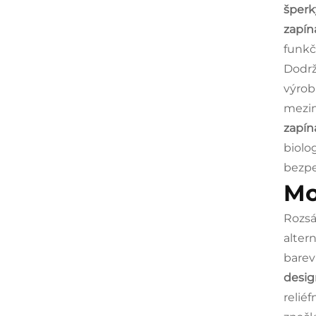
šper
zapín
funkč
Dodrž
výrob
mezin
zapín
biolo
bezpe
Mo
Rozsá
alter
barev
desig
relié