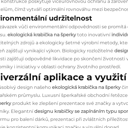
y
konstrukce poskytuje víceúrovňovou ochranu a zárov
telům, čímž vytváří optimální rovnováhu mezi bezpečnos
ironmentální udržitelnost
závazek vůči environmentální odpovědnosti se promítá
su.
ekologická krabička na šperky
toto inovativní
individ
žitelných zdrojů a ekologicky šetrné výrobní metody, kter
ň zajišťují vynikající výkon. Biologicky rozložitelné
desig
sti zajišťují odpovědné likvidace po skončení životnosti
miky i iniciativy v oblasti ochrany životního prostředí.
iverzální aplikace a využití
ůsobivý design našeho
ekologická krabička na šperky
či
ařském průmyslu. Luxusní šperkařské obchodní řetězce
perky
produkt ke zlepšení prezentace své značky a vyt
níky. Elegantní
designu krabičky se zapínáním typu spo
ormu pro balení dárků, prezentaci při zvláštních příleži
ťuje konzistentní komunikaci značky a vizuální dopad.