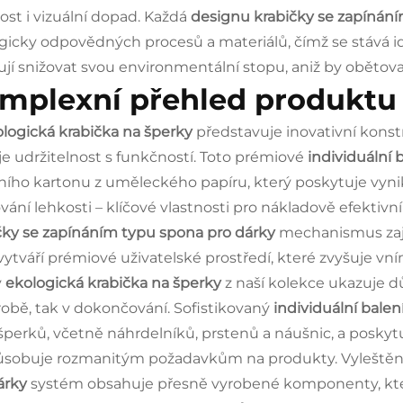
ost i vizuální dopad. Každá
designu krabičky se zapínán
gicky odpovědných procesů a materiálů, čímž se stává id
ují snižovat svou environmentální stopu, aniž by obětova
mplexní přehled produktu
logická krabička na šperky
představuje inovativní kons
je udržitelnost s funkčností. Toto prémiové
individuální 
tního kartonu z uměleckého papíru, který poskytuje vyni
vání lehkosti – klíčové vlastnosti pro nákladově efektiv
čky se zapínáním typu spona pro dárky
mechanismus zaj
vytváří prémiové uživatelské prostředí, které zvyšuje vn
ý
ekologická krabička na šperky
z naší kolekce ukazuje 
robě, tak v dokončování. Sofistikovaný
individuální balen
šperků, včetně náhrdelníků, prstenů a náušnic, a poskytuj
ůsobuje rozmanitým požadavkům na produkty. Vyleště
árky
systém obsahuje přesně vyrobené komponenty, kter