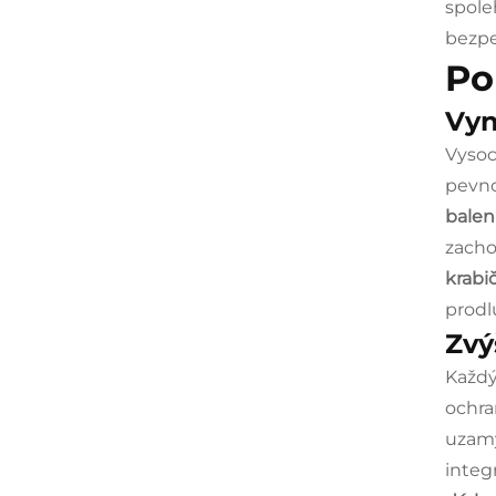
spole
bezpe
Po
Vyn
Vysoc
pevno
balen
zacho
krabi
prodl
Zvý
Každ
ochra
uzamy
integ