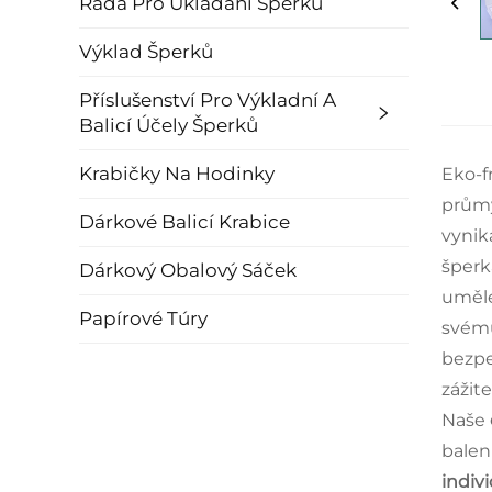
Řada Pro Ukládání Šperků
Výklad Šperků
Příslušenství Pro Výkladní A
Balicí Účely Šperků
Krabičky Na Hodinky
Eko-f
průmy
Dárkové Balicí Krabice
vynik
šperk
Dárkový Obalový Sáček
uměle
Papírové Túry
svém
bezpe
zážite
Naše
balen
indiv