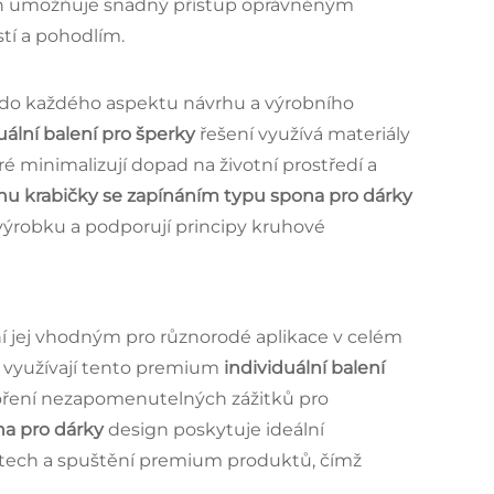
eň umožňuje snadný přístup oprávněným
tí a pohodlím.
 do každého aspektu návrhu a výrobního
uální balení pro šperky
řešení využívá materiály
é minimalizují dopad na životní prostředí a
nu krabičky se zapínáním typu spona pro dárky
 výrobku a podporují principy kruhové
ní jej vhodným pro různorodé aplikace v celém
 využívají tento premium
individuální balení
voření nezapomenutelných zážitků pro
na pro dárky
design poskytuje ideální
tostech a spuštění premium produktů, čímž