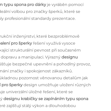
ím typu spona pro dárky
je vyráběn pomocí
eální volbou pro značky šperků, které se
ly profesionální standardy prezentace.
trukční inženýrství, které bezproblémově
balení pro šperky
řešení využívá vysoce
kající strukturální pevnost při současném
ní dopravu a manipulaci. Výrazný
designu
išťuje bezpečné upevnění a pohodlný provoz,
ímání značky i spokojenost zákazníků.
důkladnou pozornost věnovanou detailům jak
í pro šperky
design umožňuje uložení různých
e univerzální úložné řešení, které se
ný
designu krabičky se zapínáním typu spona
é zajišťují stálý výkon a dlouhodobou