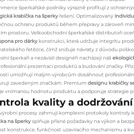
merce šperkařské podniky výrazně profitují z ochranných 
gická krabička na šperky
řešení. Optimalizovaný
individu
čnou ochranu produktů během přepravy a zároveň min
tím prostoru. Velkoobchodní šperkařské distributoři oce
spona pro dárky
konstrukci, která udržuje integritu pr
atelského řetězce, čímž snižuje návraty z důvodu poškoz
lní šperkaři a nezávislí designéři nacházejí náš
ekologic
rofesionální prezentaci produktů a budování značky. Při
sti umožňují malým výrobcům dosáhnout profesionální
uruji zavedeným značkám. Premium
designu krabičky s
je vnímanou hodnotu produktu a podporuje strategie 
ntrola kvality a dodržován
výrobní procesy zahrnují komplexní protokoly kontroly kval
čka na šperky
splňuje přísné požadavky na výkon a bezpe
st konstrukce, funkčnost uzavíracího mechanismu a kv