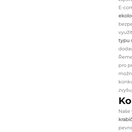
E-com
ekolo
bezpe
využi
typu 
dodav
Řemes
pro p
možno
konk
zvyšu
Ko
Naše 
krabi
pevno