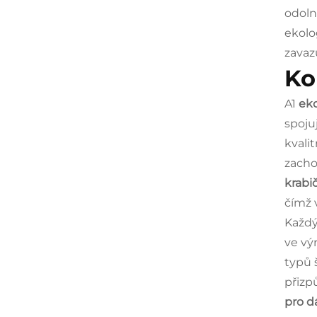
odoln
ekolo
zavaz
Ko
A1
eko
spoju
kvali
zacho
krabi
čímž 
Každ
ve vý
typů 
přizp
pro d