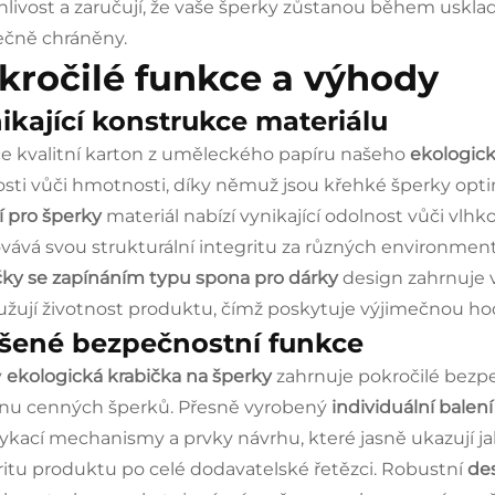
hlivost a zaručují, že vaše šperky zůstanou během usklad
čně chráněny.
kročilé funkce a výhody
ikající konstrukce materiálu
e kvalitní karton z uměleckého papíru našeho
ekologick
sti vůči hmotnosti, díky němuž jsou křehké šperky opti
í pro šperky
materiál nabízí vynikající odolnost vůči vlhk
vává svou strukturální integritu za různých environmen
čky se zapínáním typu spona pro dárky
design zahrnuje v
užují životnost produktu, čímž poskytuje výjimečnou ho
šené bezpečnostní funkce
ý
ekologická krabička na šperky
zahrnuje pokročilé bezp
nu cenných šperků. Přesně vyrobený
individuální balen
kací mechanismy a prvky návrhu, které jasně ukazují jaký
ritu produktu po celé dodavatelské řetězci. Robustní
de