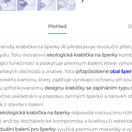
Přehled
D
riendly krabička na šperky A1 představuje revoluční pří
slu. Toto inovativní
ekologická krabička na šperky
kombi
ající funkčností a poskytuje premium balení, které vy
ařských obchodů a značek. Toto
přizpůsobené
obal špe
ckého kartonu, který zajišťuje vynikající ochranu při s
u sofistikovanému
designu krabičky se zapínáním typu
čné uskladnění a přepravu cenných šperků a zároveň
k z otevření balení.
ekologická krabička na šperky
odpovídá rostoucímu tržn
í, aniž by docházelo ke kompromisu s kvalitou či este
iduální balení pro šperky
využívá premium materiály a výr