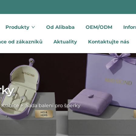
Produkty
Od Alibaba
OEM/ODM
Info
nce od zákazníků
Aktuality
Kontaktujte nás
rky
 Krabice
>
Sada balení pro šperky