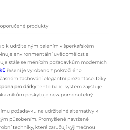
oporučené produkty
stup k udržitelným balením v šperkařském
nuje environmentální uvědomělost s
hovuje stále se měnícím požadavkům moderních
rků
řešení je vyrobeno z pokročilého
oučasném zachování elegantní prezentace. Díky
 spona pro dárky
tento balící systém zajišťuje
 zákazníkům poskytuje nezapomenutelný
ímu požadavku na udržitelné alternativy k
tickým působením. Promyšleně navržené
obní techniky, které zaručují výjimečnou