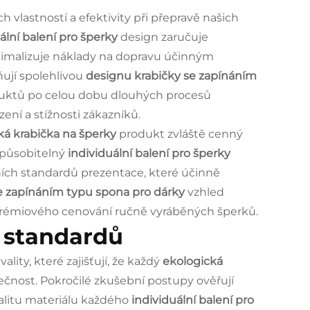
vlastností a efektivity při přepravě našich
ální balení pro šperky
design zaručuje
imalizuje náklady na dopravu účinným
ňují spolehlivou
designu krabičky se zapínáním
oduktů po celou dobu dlouhých procesů
ení a stížnosti zákazníků.
ká krabička na šperky
produkt zvláště cenný
způsobitelný
individuální balení pro šperky
ch standardů prezentace, které účinně
e zapínáním typu spona pro dárky
vzhled
prémiového cenování ručně vyráběných šperků.
í standardů
ity, které zajišťují, že každý
ekologická
čnost. Pokročilé zkušební postupy ověřují
alitu materiálu každého
individuální balení pro