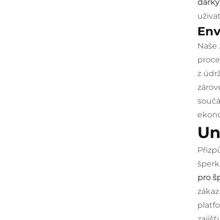
dárk
uživa
Env
Naše 
proce
z údr
zárove
součá
ekono
Un
Přizp
šperk
pro š
zákaz
platf
zajiš