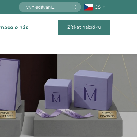
CS
Získat nabídku
rmace o nás