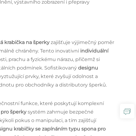
nění, výstavního zobrazení i přepravy
á krabička na šperky
zajišťuje výjimečný poměr
málně chráněny. Tento inovativní
individuální
osti, prachu a fyzickému nárazu, přičemž si
tálních podmínek. Sofistikovaný
designu
yztužující prvky, které zvyšují odolnost a
dnotu pro obchodníky a distributory šperků.
ečnostní funkce, které poskytují komplexní
í pro šperky
systém zahrnuje bezpečné
koli pokus o manipulaci, a tím zajišťují
signu krabičky se zapínáním typu spona pro