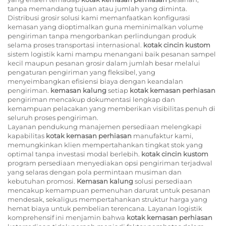
tanpa memandang tujuan atau jumlah yang diminta.
Distribusi grosir solusi kami memanfaatkan konfigurasi
kemasan yang dioptimalkan guna meminimalkan volume
pengiriman tanpa mengorbankan perlindungan produk
selama proses transportasi internasional.
kotak cincin kustom
sistem logistik kami mampu menangani baik pesanan sampel
kecil maupun pesanan grosir dalam jumlah besar melalui
pengaturan pengiriman yang fleksibel, yang
menyeimbangkan efisiensi biaya dengan keandalan
pengiriman.
kemasan kalung
setiap
kotak kemasan perhiasan
pengiriman mencakup dokumentasi lengkap dan
kemampuan pelacakan yang memberikan visibilitas penuh di
seluruh proses pengiriman.
Layanan pendukung manajemen persediaan melengkapi
kapabilitas
kotak kemasan perhiasan
manufaktur kami,
memungkinkan klien mempertahankan tingkat stok yang
optimal tanpa investasi modal berlebih.
kotak cincin kustom
program persediaan menyediakan opsi pengiriman terjadwal
yang selaras dengan pola permintaan musiman dan
kebutuhan promosi.
Kemasan kalung
solusi persediaan
mencakup kemampuan pemenuhan darurat untuk pesanan
mendesak, sekaligus mempertahankan struktur harga yang
hemat biaya untuk pembelian terencana. Layanan logistik
komprehensif ini menjamin bahwa
kotak kemasan perhiasan