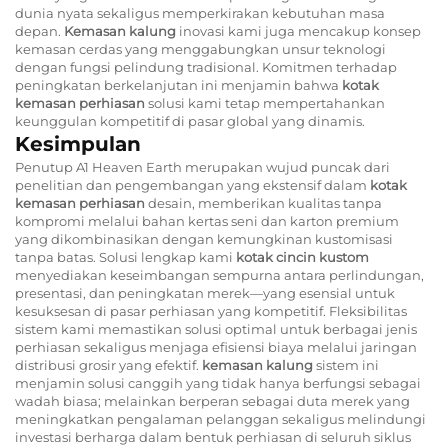
dunia nyata sekaligus memperkirakan kebutuhan masa
depan.
Kemasan kalung
inovasi kami juga mencakup konsep
kemasan cerdas yang menggabungkan unsur teknologi
dengan fungsi pelindung tradisional. Komitmen terhadap
peningkatan berkelanjutan ini menjamin bahwa
kotak
kemasan perhiasan
solusi kami tetap mempertahankan
keunggulan kompetitif di pasar global yang dinamis.
Kesimpulan
Penutup A1 Heaven Earth merupakan wujud puncak dari
penelitian dan pengembangan yang ekstensif dalam
kotak
kemasan perhiasan
desain, memberikan kualitas tanpa
kompromi melalui bahan kertas seni dan karton premium
yang dikombinasikan dengan kemungkinan kustomisasi
tanpa batas. Solusi lengkap kami
kotak cincin kustom
menyediakan keseimbangan sempurna antara perlindungan,
presentasi, dan peningkatan merek—yang esensial untuk
kesuksesan di pasar perhiasan yang kompetitif. Fleksibilitas
sistem kami memastikan solusi optimal untuk berbagai jenis
perhiasan sekaligus menjaga efisiensi biaya melalui jaringan
distribusi grosir yang efektif.
kemasan kalung
sistem ini
menjamin solusi canggih yang tidak hanya berfungsi sebagai
wadah biasa; melainkan berperan sebagai duta merek yang
meningkatkan pengalaman pelanggan sekaligus melindungi
investasi berharga dalam bentuk perhiasan di seluruh siklus