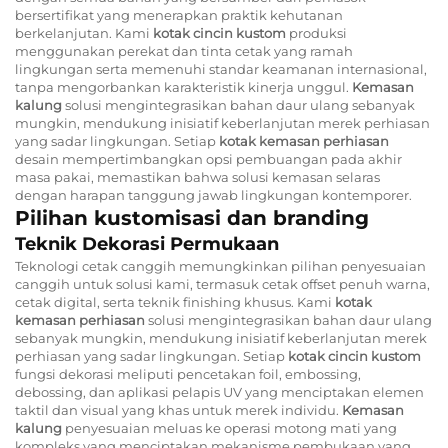
bersertifikat yang menerapkan praktik kehutanan
berkelanjutan. Kami
kotak cincin kustom
produksi
menggunakan perekat dan tinta cetak yang ramah
lingkungan serta memenuhi standar keamanan internasional,
tanpa mengorbankan karakteristik kinerja unggul.
Kemasan
kalung
solusi mengintegrasikan bahan daur ulang sebanyak
mungkin, mendukung inisiatif keberlanjutan merek perhiasan
yang sadar lingkungan. Setiap
kotak kemasan perhiasan
desain mempertimbangkan opsi pembuangan pada akhir
masa pakai, memastikan bahwa solusi kemasan selaras
dengan harapan tanggung jawab lingkungan kontemporer.
Pilihan kustomisasi dan branding
Teknik Dekorasi Permukaan
Teknologi cetak canggih memungkinkan pilihan penyesuaian
canggih untuk solusi kami, termasuk cetak offset penuh warna,
cetak digital, serta teknik finishing khusus. Kami
kotak
kemasan perhiasan
solusi mengintegrasikan bahan daur ulang
sebanyak mungkin, mendukung inisiatif keberlanjutan merek
perhiasan yang sadar lingkungan. Setiap
kotak cincin kustom
fungsi dekorasi meliputi pencetakan foil, embossing,
debossing, dan aplikasi pelapis UV yang menciptakan elemen
taktil dan visual yang khas untuk merek individu.
Kemasan
kalung
penyesuaian meluas ke operasi motong mati yang
kompleks yang menciptakan mekanisme pembukaan yang