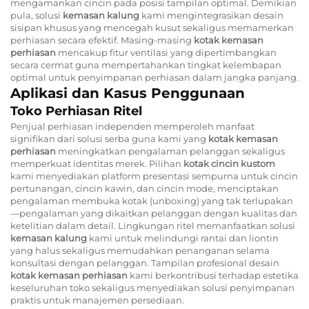
mengamankan cincin pada posisi tampilan optimal. Demikian
pula, solusi
kemasan kalung
kami mengintegrasikan desain
sisipan khusus yang mencegah kusut sekaligus memamerkan
perhiasan secara efektif. Masing-masing
kotak kemasan
perhiasan
mencakup fitur ventilasi yang dipertimbangkan
secara cermat guna mempertahankan tingkat kelembapan
optimal untuk penyimpanan perhiasan dalam jangka panjang.
Aplikasi dan Kasus Penggunaan
Toko Perhiasan Ritel
Penjual perhiasan independen memperoleh manfaat
signifikan dari solusi serba guna kami yang
kotak kemasan
perhiasan
meningkatkan pengalaman pelanggan sekaligus
memperkuat identitas merek. Pilihan
kotak cincin kustom
kami menyediakan platform presentasi sempurna untuk cincin
pertunangan, cincin kawin, dan cincin mode, menciptakan
pengalaman membuka kotak (unboxing) yang tak terlupakan
—pengalaman yang dikaitkan pelanggan dengan kualitas dan
ketelitian dalam detail. Lingkungan ritel memanfaatkan solusi
kemasan kalung
kami untuk melindungi rantai dan liontin
yang halus sekaligus memudahkan penanganan selama
konsultasi dengan pelanggan. Tampilan profesional desain
kotak kemasan perhiasan
kami berkontribusi terhadap estetika
keseluruhan toko sekaligus menyediakan solusi penyimpanan
praktis untuk manajemen persediaan.