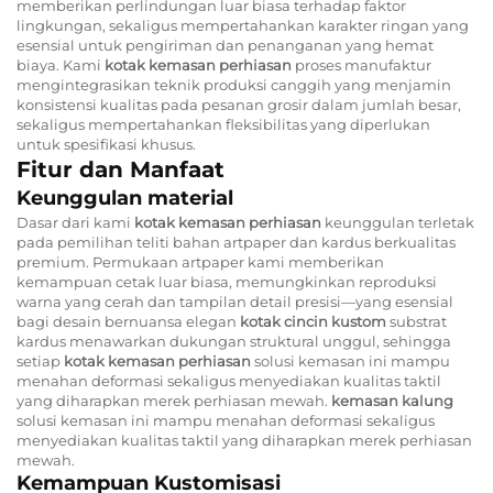
memberikan perlindungan luar biasa terhadap faktor
lingkungan, sekaligus mempertahankan karakter ringan yang
esensial untuk pengiriman dan penanganan yang hemat
biaya. Kami
kotak kemasan perhiasan
proses manufaktur
mengintegrasikan teknik produksi canggih yang menjamin
konsistensi kualitas pada pesanan grosir dalam jumlah besar,
sekaligus mempertahankan fleksibilitas yang diperlukan
untuk spesifikasi khusus.
Fitur dan Manfaat
Keunggulan material
Dasar dari kami
kotak kemasan perhiasan
keunggulan terletak
pada pemilihan teliti bahan artpaper dan kardus berkualitas
premium. Permukaan artpaper kami memberikan
kemampuan cetak luar biasa, memungkinkan reproduksi
warna yang cerah dan tampilan detail presisi—yang esensial
bagi desain bernuansa elegan
kotak cincin kustom
substrat
kardus menawarkan dukungan struktural unggul, sehingga
setiap
kotak kemasan perhiasan
solusi kemasan ini mampu
menahan deformasi sekaligus menyediakan kualitas taktil
yang diharapkan merek perhiasan mewah.
kemasan kalung
solusi kemasan ini mampu menahan deformasi sekaligus
menyediakan kualitas taktil yang diharapkan merek perhiasan
mewah.
Kemampuan Kustomisasi