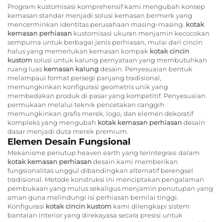
Program kustomisasi komprehensif kami mengubah konsep
kemasan standar menjadi solusi kemasan bermerk yang
mencerminkan identitas perusahaan masing-masing.
kotak
kemasan perhiasan
kustomisasi ukuran menjamin kecocokan
sempurna untuk berbagai jenis perhiasan, mulai dari cincin
halus yang memerlukan kemasan kompak
kotak cincin
kustom
solusi untuk kalung pernyataan yang membutuhkan
ruang luas
kemasan kalung
desain. Penyesuaian bentuk
melampaui format persegi panjang tradisional,
memungkinkan konfigurasi geometris unik yang
membedakan produk di pasar yang kompetitif. Penyesuaian
permukaan melalui teknik pencetakan canggih
memungkinkan grafis merek, logo, dan elemen dekoratif
kompleks yang mengubah
kotak kemasan perhiasan
desain
dasar menjadi duta merek premium.
Elemen Desain Fungsional
Mekanisme penutup heaven earth yang terintegrasi dalam
kotak kemasan perhiasan
desain kami memberikan
fungsionalitas unggul dibandingkan alternatif berengsel
tradisional. Metode konstruksi ini menciptakan pengalaman
pembukaan yang mulus sekaligus menjamin penutupan yang
aman guna melindungi isi perhiasan bernilai tinggi.
Konfigurasi
kotak cincin kustom
kami dilengkapi sistem
bantalan interior yang direkayasa secara presisi untuk