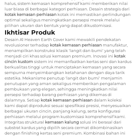
halus, sistem kemasan komprehensif kami memberikan nilai
luar biasa di berbagai kategori perhiasan. Desain strategis dari
kotak kemasan perhiasan
kotak ini memastikan perlindungan
optimal sekaligus meningkatkan persepsi merek melalui
pilihan ukuran dan bentuk yang dapat dikustomisasi.
Ikhtisar Produk
Desain A1 Heaven Earth Cover kami mewakili pendekatan
revolusioner terhadap
kotak kemasan perhiasan
manufaktur,
menampilkan konstruksi klasik 'langit dan bumi' yang telah
menjadi ciri khas solusi kemasan premium. Inovasi ini
kotak
cincin kustom
sistem ini memanfaatkan kertas seni dan kardus
berkualitas tinggi untuk menciptakan kemasan yang secara
sempurna menyeimbangkan ketahanan dengan daya tarik
estetika. Mekanisme penutup 'langit dan bumi' menjamin
penutupan yang aman sekaligus memberikan pengalaman
pembukaan yang elegan, sehingga meningkatkan nilai
persepsi terhadap barang perhiasan yang dikemas di
dalamnya. Setiap
kotak kemasan perhiasan
dalam koleksi
kami dapat diproduksi sesuai spesifikasi presisi, menyesuaikan
berbagai ukuran cincin, panjang kalung, serta konfigurasi
perhiasan melalui program kustomisasi komprehensif kami.
Integritas struktural
kemasan kalung
solusi ini berasal dari
substrat kardus yang dipilih secara cermat dikombinasikan
dengan finishing kertas seni premium. Kombinasi bahan ini