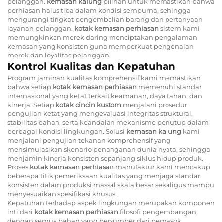
pelanggan.
kemasan kalung
pilihan untuk memastikan bahwa
perhiasan halus tiba dalam kondisi sempurna, sehingga
mengurangi tingkat pengembalian barang dan pertanyaan
layanan pelanggan.
kotak kemasan perhiasan
sistem kami
memungkinkan merek daring menciptakan pengalaman
kemasan yang konsisten guna memperkuat pengenalan
merek dan loyalitas pelanggan.
Kontrol Kualitas dan Kepatuhan
Program jaminan kualitas komprehensif kami memastikan
bahwa setiap
kotak kemasan perhiasan
memenuhi standar
internasional yang ketat terkait keamanan, daya tahan, dan
kinerja. Setiap
kotak cincin kustom
menjalani prosedur
pengujian ketat yang mengevaluasi integritas struktural,
stabilitas bahan, serta keandalan mekanisme penutup dalam
berbagai kondisi lingkungan. Solusi
kemasan kalung
kami
menjalani pengujian tekanan komprehensif yang
mensimulasikan skenario penanganan dunia nyata, sehingga
menjamin kinerja konsisten sepanjang siklus hidup produk.
Proses
kotak kemasan perhiasan
manufaktur kami mencakup
beberapa titik pemeriksaan kualitas yang menjaga standar
konsisten dalam produksi massal skala besar sekaligus mampu
menyesuaikan spesifikasi khusus.
Kepatuhan terhadap aspek lingkungan merupakan komponen
inti dari
kotak kemasan perhiasan
filosofi pengembangan,
dengan semua bahan yang bersumber dari pemasok