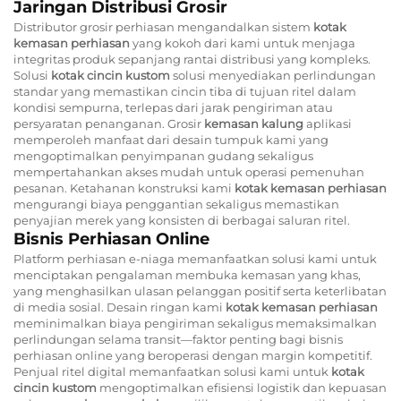
Jaringan Distribusi Grosir
Distributor grosir perhiasan mengandalkan sistem
kotak
kemasan perhiasan
yang kokoh dari kami untuk menjaga
integritas produk sepanjang rantai distribusi yang kompleks.
Solusi
kotak cincin kustom
solusi menyediakan perlindungan
standar yang memastikan cincin tiba di tujuan ritel dalam
kondisi sempurna, terlepas dari jarak pengiriman atau
persyaratan penanganan. Grosir
kemasan kalung
aplikasi
memperoleh manfaat dari desain tumpuk kami yang
mengoptimalkan penyimpanan gudang sekaligus
mempertahankan akses mudah untuk operasi pemenuhan
pesanan. Ketahanan konstruksi kami
kotak kemasan perhiasan
mengurangi biaya penggantian sekaligus memastikan
penyajian merek yang konsisten di berbagai saluran ritel.
Bisnis Perhiasan Online
Platform perhiasan e-niaga memanfaatkan solusi kami untuk
menciptakan pengalaman membuka kemasan yang khas,
yang menghasilkan ulasan pelanggan positif serta keterlibatan
di media sosial. Desain ringan kami
kotak kemasan perhiasan
meminimalkan biaya pengiriman sekaligus memaksimalkan
perlindungan selama transit—faktor penting bagi bisnis
perhiasan online yang beroperasi dengan margin kompetitif.
Penjual ritel digital memanfaatkan solusi kami untuk
kotak
cincin kustom
mengoptimalkan efisiensi logistik dan kepuasan