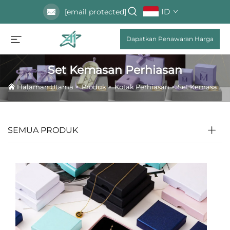
ID
[email protected]
Dapatkan Penawaran Harga
Set Kemasan Perhiasan
Halaman Utama
>
Produk
>
Kotak Perhiasan
>
Set Kemasan Perhiasan
SEMUA PRODUK