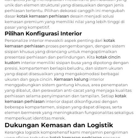
unik dan elemen struktural yang disesuaikan dengan jenis
perhiasan tertentu. Pilihan dekorasi canggih ini mengubah
dasar
kotak kemasan perhiasan
desain menjadi solusi
kemasan premium yang memiliki nilai yang lebih tinggi di
pasar yang kompetitif.
Pilihan Konfigurasi Interior
Personalize interior mewakili aspek penting dari
kotak
kemasan perhiasan
proses pengembangan, dengan sistem
sisipan khusus yang dirancang untuk mengoptimalkan
presentasi perhiasan dan perlindungan. Kita
kotak cincin
kustom
interior memiliki sisipan busa yang dipotong dengan
presisi, kompartemen berlapis beludru, dan sistem ukuran
yang dapat disesuaikan yang mengakomodasi berbagai
ukuran dan gaya cincin.
Kemasan kalung
interior
menggabungkan sistem gantung khusus, area penempatan
yang dibalut, dan perawatan anti-cacat yang menjaga kualitas
perhiasan selama penyimpanan dan tampilan. Setiap
kotak
kemasan perhiasan
interior dapat dikonfigurasi dengan
beberapa kompartemen, sisipan yang dapat dilepas, serta
elemen bermerek yang meningkatkan fungsionalitas sekaligus
memperkuat identitas merek.
Dukungan Kemasan dan Logistik
Kerangka logistik komprehensif kami menjamin pengiriman
yang efisien terhadap
kotak kemasan perhiasan
pesanan,