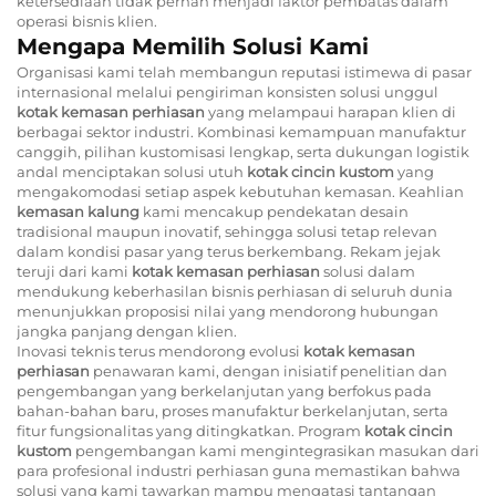
ketersediaan tidak pernah menjadi faktor pembatas dalam
operasi bisnis klien.
Mengapa Memilih Solusi Kami
Organisasi kami telah membangun reputasi istimewa di pasar
internasional melalui pengiriman konsisten solusi unggul
kotak kemasan perhiasan
yang melampaui harapan klien di
berbagai sektor industri. Kombinasi kemampuan manufaktur
canggih, pilihan kustomisasi lengkap, serta dukungan logistik
andal menciptakan solusi utuh
kotak cincin kustom
yang
mengakomodasi setiap aspek kebutuhan kemasan. Keahlian
kemasan kalung
kami mencakup pendekatan desain
tradisional maupun inovatif, sehingga solusi tetap relevan
dalam kondisi pasar yang terus berkembang. Rekam jejak
teruji dari kami
kotak kemasan perhiasan
solusi dalam
mendukung keberhasilan bisnis perhiasan di seluruh dunia
menunjukkan proposisi nilai yang mendorong hubungan
jangka panjang dengan klien.
Inovasi teknis terus mendorong evolusi
kotak kemasan
perhiasan
penawaran kami, dengan inisiatif penelitian dan
pengembangan yang berkelanjutan yang berfokus pada
bahan-bahan baru, proses manufaktur berkelanjutan, serta
fitur fungsionalitas yang ditingkatkan. Program
kotak cincin
kustom
pengembangan kami mengintegrasikan masukan dari
para profesional industri perhiasan guna memastikan bahwa
solusi yang kami tawarkan mampu mengatasi tantangan