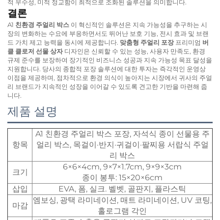
적 우수성, 미적 정교함이 최적으로 조화된 솔루션을 의미합니다.
결론
A1
친환경 주얼리 박스
이 혁신적인 솔루션은 지속 가능성을 추구하는 시
장의 변화하는 수요에 부응하면서도 뛰어난 보호 기능, 전시 효과 및 브랜
드 가치 제고 능력을 동시에 제공합니다.
맞춤형 주얼리 포장
프리미엄
버
클 클로저 선물 상자
디자인은 신뢰할 수 있는 성능, 사용자 만족도, 환경
규제 준수를 보장하여 장기적인 비즈니스 성공과 지속 가능성 목표 달성을
지원합니다. 당사의 종합적 포장 솔루션에 대한 투자는 즉각적인 운영상
이점을 제공하며, 점차적으로 환경 의식이 높아지는 시장에서 귀사의 주얼
리 브랜드가 지속적인 성장을 이어갈 수 있도록 견고한 기반을 마련해 줍
니다.
제품 설명
A1 친환경 주얼리 박스 포장, 자석식 종이 선물용 주
항목
얼리 박스, 목걸이·반지·귀걸이·팔찌용 서랍식 주얼
리 박스
6×6×4cm, 9×7×1.7cm, 9×9×3cm
크기
종이 봉투: 15×20×6cm
삽입
EVA, 폼, 실크. 벨벳, 골판지, 플라스틱
엠보싱, 광택 라미네이션, 매트 라미네이션, UV 코팅,
마감
홀로그램 각인