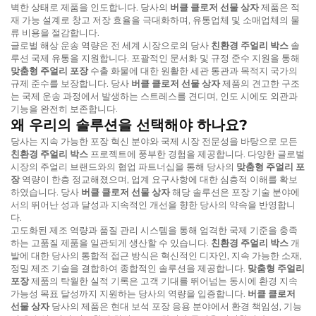
벽한 상태로 제품을 인도합니다. 당사의
버클 클로저 선물 상자
제품은 적
재 가능 설계로 창고 저장 효율을 극대화하며, 유통업체 및 소매업체의 물
류 비용을 절감합니다.
글로벌 해상 운송 역량은 전 세계 시장으로의 당사
친환경 주얼리 박스
솔
루션 국제 유통을 지원합니다. 포괄적인 문서화 및 규정 준수 지원을 통해
맞춤형 주얼리 포장
수출 화물에 대한 원활한 세관 통관과 목적지 국가의
규제 준수를 보장합니다. 당사
버클 클로저 선물 상자
제품의 견고한 구조
는 국제 운송 과정에서 발생하는 스트레스를 견디며, 인도 시에도 외관과
기능을 완전히 보존합니다.
왜 우리의 솔루션을 선택해야 하나요?
당사는 지속 가능한 포장 혁신 분야와 국제 시장 전문성을 바탕으로 모든
친환경 주얼리 박스
프로젝트에 풍부한 경험을 제공합니다. 다양한 글로벌
시장의 주얼리 브랜드와의 협업 파트너십을 통해 당사의
맞춤형 주얼리 포
장
역량이 한층 정교해졌으며, 업계 요구사항에 대한 심층적 이해를 확보
하였습니다. 당사
버클 클로저 선물 상자
해당 솔루션은 포장 기술 분야에
서의 뛰어난 성과 달성과 지속적인 개선을 향한 당사의 약속을 반영합니
다.
고도화된 제조 역량과 품질 관리 시스템을 통해 엄격한 국제 기준을 충족
하는 고품질 제품을 일관되게 생산할 수 있습니다.
친환경 주얼리 박스
개
발에 대한 당사의 통합적 접근 방식은 혁신적인 디자인, 지속 가능한 소재,
정밀 제조 기술을 결합하여 종합적인 솔루션을 제공합니다.
맞춤형 주얼리
포장
제품의 탁월한 실적 기록은 고객 기대를 뛰어넘는 동시에 환경 지속
가능성 목표 달성까지 지원하는 당사의 역량을 입증합니다.
버클 클로저
선물 상자
당사의 제품은 현대 보석 포장 응용 분야에서 환경 책임성, 기능