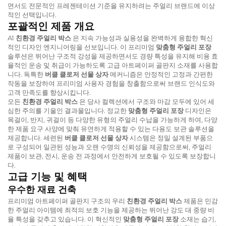
면서도 전문적인 프레젠테이션 기준을 유지하려는 주얼리 브랜드에 이상
적인 선택입니다.
포괄적인 제품 개요
A1
친환경 주얼리 박스
은 지속 가능성과 실용성을 완벽하게 융합한 혁신
적인 디자인 엔지니어링을 선보입니다. 이 프리미엄
맞춤형 주얼리 포장
솔루션은 뛰어난 구조적 강성을 제공하면서도 경량 특성을 유지해 비용 효
율적인 운송 및 취급이 가능하도록 고급 아트페이퍼 골판지 소재를 사용합
니다. 독특한
버클 클로저 선물 상자
메커니즘은 안정적인 고정과 간편한
작동을 보장하여 프리미엄 사용자 경험을 창출함으로써 브랜드 인식도와
고객 만족도를 향상시킵니다.
모든
친환경 주얼리 박스
은 당사 컬렉션에서 구조와 마감 모두에 있어 세
심한 주의를 기울인 결과물입니다. 정교한
맞춤형 주얼리 포장
디자인은
목걸이, 반지, 귀걸이 등 다양한 유형의 주얼리 수납을 가능하게 하여, 다양
한 제품 요구 사양에 맞춰 유연하게 적용할 수 있는 다용도 보관 솔루션을
제공합니다. 세련된
버클 클로저 선물 상자
시스템은 정밀 설계된 부품으
로 구성되어 일관된 성능과 오랜 수명의 신뢰성을 제공함으로써, 주얼리
제품이 보관, 전시, 운송 전 과정에서 안전하게 보호될 수 있도록 보장합니
다.
고급 기능 및 혜택
우수한 재료 건축
프리미엄 아트페이퍼 골판지 구조의 우리
친환경 주얼리 박스
제품은 민감
한 주얼리 아이템에 최적의 보호 기능을 제공하는 뛰어난 강도 대 중량 비
율 특성을 갖추고 있습니다. 이 혁신적인
맞춤형 주얼리 포장
소재는 습기,