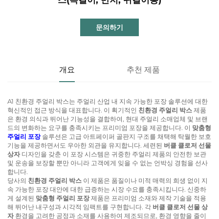
문의하기
개요
추천 제품
A1 친환경 주얼리 박스는 주얼리 산업 내 지속 가능한 포장 솔루션에 대한
혁신적인 접근 방식을 대표합니다. 이 획기적인
친환경 주얼리 박스
제품
은 환경 의식과 뛰어난 기능성을 결합하여, 현대 주얼리 소매업체 및 브랜
드의 변화하는 요구를 충족시키는 프리미엄 포장을 제공합니다. 이
맞춤형
주얼리 포장
솔루션은 고급 아트페이퍼 골판지 구조를 채택해 탁월한 보호
기능을 제공하면서도 우아한 외관을 유지합니다. 세련된
버클 클로저 선물
상자
디자인을 갖춘 이 포장 시스템은 귀중한 주얼리 제품의 안전한 보관
및 운송을 보장할 뿐만 아니라 고객에게 잊을 수 없는 언박싱 경험을 선사
합니다.
당사의
친환경 주얼리 박스
이 제품은 품질이나 미적 매력의 희생 없이 지
속 가능한 포장 대안에 대한 급증하는 시장 수요를 충족시킵니다. 신중하
게 설계된
맞춤형 주얼리 포장
제품은 프리미엄 소재와 제작 기술을 적용
해 뛰어난 내구성과 시각적 임팩트를 구현합니다. 각
버클 클로저 선물 상
자
환경을 고려한 공정과 소재를 사용하여 제조되므로, 환경 영향을 줄이