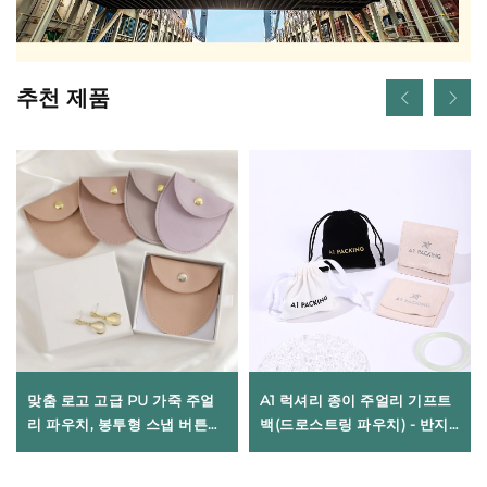
추천 제품
맞춤 로고 고급 PU 가죽 주얼
A1 럭셔리 종이 주얼리 기프트
리 파우치, 봉투형 스냅 버튼
백(드로스트링 파우치) - 반지,
백, 부드러운 마이크로파이버
목걸이, 팔찌용 보관 패키지,
내부 마감(목걸이, 귀걸이, 반지
CMYK/팬톤 컬러, 엠보 로고 인