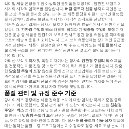
리미엄 제품 론칭을 위한 이상적인 플랫폼을 제공하며, 일관된 브랜드 메
시지와 시각적 임팩트를 전달합니다.
버클 클로저 선물 상자
디자인은 선
물 포장, 특별한 행사용 진열, 프리미엄 제품 론칭을 위한 이상적인 플랫폼
을 제공하며, 일관된 브랜드 메시지와 시각적 임팩트를 전달합니다.
이커머스 보석 업체는 당사의 보호 기능과 배송 효율성에서 상당한 이점을
얻습니다.
친환경 주얼리 박스
해결책. 최적화 된
맞춤형 주얼리 포장
디자
인은 운송 중 제품을 안전하게 보호하면서도 공간 활용 효율성을 극대화함
으로써 배송 비용을 최소화합니다. 도매 보석 유통업체는 장기적인 공급망
과정 전반에서 제품의 완전성을 유지해 주는 신뢰성 있는
버클 클로저 선
물 상자
구조를 높이 평가하며, 손상 관련 반품 및 고객 불만을 줄이는 데
기여합니다.
아티산 보석 제작자 및 독립 디자이너는 당사의
친환경 주얼리 박스
제품
을 전문적인 제품 진열 및 브랜드 구축에 특히 유용하게 활용합니다. 맞춤
형
맞춤형 주얼리 포장
옵션을 통해 소규모 생산업체는 기존 브랜드와 효
과적으로 경쟁할 수 있는 전문적인 제품 표시 기준을 달성할 수 있습니다.
프리미엄
버클 클로저 선물 상자
외관은 제품의 인지된 가치를 높여 수공
예 보석류에 대한 프리미엄 가격 전략을 뒷받침합니다.
품질 관리 및 규정 준수 기준
당사의 제조 공정에는 식품 접촉용 소재에 대한 엄격한 국제 기준을 충족
시키기 위한 종합적인 품질 관리 절차가 포함되어 있습니다. 모든
친환경
주얼리 박스
엄격한 성능 및 안전 기준을 충족합니다. 고도화된 시험 절차
를 통해 각
맞춤형 주얼리 포장
단위의 구조적 완전성, 클로저 메커니즘 성
능, 재료 품질을 출하 전에 검증합니다. 당사
버클 클로저 선물 상자
제품에
대한 엄격한 품질 보증 프로그램에는 치수 정확도 검증, 재료 조성 분석, 기