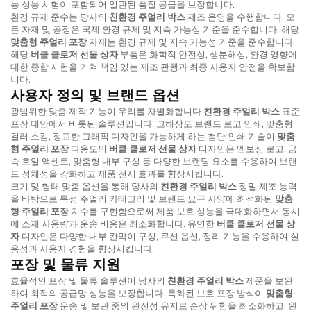
능 성능 시험이 포함되어 일관된 품질 공급을 보장합니다.
환경 규제 준수는 당사의
친환경 주얼리 박스
제조 운영을 수행합니다. 모
든 자재 및 공정은 국제 환경 규제 및 지속 가능성 기준을 준수합니다. 해당
맞춤형 주얼리 포장
자재는 환경 규제 및 지속 가능성 기준을 준수합니다.
해당
버클 클로저 선물 상자
부품은 화학적 안전성, 생분해성, 환경 영향에
대한 종합 시험을 거쳐 책임 있는 제조 관행과 최종 사용자 안전을 확보합
니다.
사용자 정의 및 브랜드 옵션
광범위한 맞춤 제작 기능이 우리를 차별화합니다
친환경 주얼리 박스
표준
포장 대안에서 비롯된 솔루션입니다. 고해상도 브랜드 로고 인쇄, 맞춤형
컬러 스킴, 정교한 그래픽 디자인을 가능하게 하는 첨단 인쇄 기술이
맞춤
형 주얼리 포장
다용도의
버클 클로저 선물 상자
디자인은 엠보싱 로고, 금
속 호일 액센트, 맞춤형 내부 구성 등 다양한 브랜딩 요소를 수용하여 브랜
드 정체성을 강화하고 제품 전시 효과를 향상시킵니다.
크기 및 형태 맞춤 옵션을 통해 당사의
친환경 주얼리 박스
정밀 제조 능력
을 바탕으로 특정 주얼리 카테고리 및 브랜드 요구 사양에 최적화된
맞춤
형 주얼리 포장
치수를 구현함으로써 제품 보호 성능을 극대화하면서 동시
에 소재 사용량과 운송 비용은 최소화합니다. 유연한
버클 클로저 선물 상
자
디자인은 다양한 내부 칸막이 구성, 쿠션 옵션, 정리 기능을 수용하여 실
용성과 사용자 경험을 향상시킵니다.
포장 및 물류 지원
효율적인 포장 및 물류 솔루션이 당사의
친환경 주얼리 박스
제품을 보완
하여 최적의 공급망 성능을 보장합니다. 특화된 보호 포장 방식이
맞춤형
주얼리 포장
운송 및 보관 중의 완전성 유지로 손상 위험을 최소화하고, 완