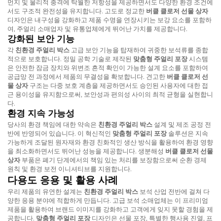
먼지 및 물리적 충격에 탁월한 저항성을 제공하면서도 다양한 환경 조건에
서도 구조적 완전성을 유지합니다. 고도로 정교한
버클 클로저 선물 상자
디자인은 내구성을 강화하고 제품 수명을 연장시키는 보강 요소를 포함하
여, 주얼리 소매업자 및 유통업체에게 뛰어난 가치를 제공합니다.
강화된 보안 기능
각
친환경 주얼리 박스
고급 보안 기능을 탑재하여 귀중한 보석류를 종합
적으로 보호합니다. 정밀 공학 기술로 제작된
맞춤형 주얼리 포장
시스템
은 안전한 잠금 장치와 위변조 흔적 확인이 가능한 설계 요소를 포함하여
공급망 전 과정에서 제품의 무결성을 확보합니다. 견고한
버클 클로저 선
물 상자
구조는 다중 보호 계층을 제공하면서도 승인된 사용자에 대한 접
근 용이성을 유지함으로써, 보안성과 편의성 사이의 최적 균형을 실현합니
다.
환경 지속 가능성
당사의 환경 책임에 대한 약속은
친환경 주얼리 박스
설계 및 제조 공정 전
반에 반영되어 있습니다. 이 혁신적인
맞춤형 주얼리 포장
솔루션은 지속
가능하게 조달된 원자재와 환경 친화적인 생산 방식을 활용하여 환경 영향
을 최소화하면서도 뛰어난 성능을 제공합니다. 생분해성
버클 클로저 선물
상자
부품은 폐기 단계에서의 책임 있는 처리를 보장함으로써 순환 경제
원칙 및 환경 보전 이니셔티브를 지원합니다.
다용도 응용 및 활용 사례
우리 제품의 유연한 설계는
친환경 주얼리 박스
보석 산업 전반에 걸쳐 다
양한 응용 분야에 적합하게 만듭니다. 고급 보석 소매업체는 이 프리미엄
제품을 활용하여 브랜드 이미지를 강화하고 고객에게 잊지 못할 경험을 제
공합니다.
맞춤형 주얼리 포장
디자인은 선물 포장, 특별한 행사용 진열, 프