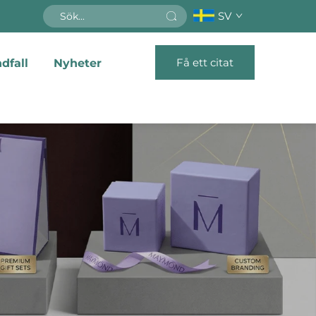
SV
Få ett citat
dfall
Nyheter