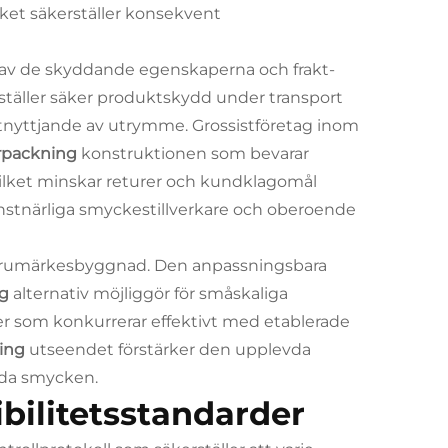
ilket säkerställer konsekvent
 av de skyddande egenskaperna och frakt-
ställer säker produktskydd under transport
tnyttjande av utrymme. Grossistföretag inom
örpackning
konstruktionen som bevarar
vilket minskar returer och kundklagomål
nstnärliga smyckestillverkare och oberoende
h varumärkesbyggnad. Den anpassningsbara
ng
alternativ möjliggör för småskaliga
r som konkurrerar effektivt med etablerade
ning
utseendet förstärker den upplevda
rda smycken.
bilitetsstandarder