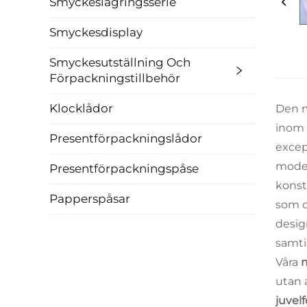
Smyckeslagringsserie
Smyckesdisplay
Smyckesutställning Och
Förpackningstillbehör
Klocklådor
Den m
inom 
Presentförpackningslådor
excep
moder
Presentförpackningspåse
kons
Papperspåsar
som d
desig
samti
Våra
m
utan 
juvel