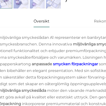
Översikt
Rekom
iljövänliga smyckeslådan A1 representerar en banbrytan
smyckesbranschen. Denna innovativa
miljövänliga smy
tionell funktionalitet och erbjuder premiumförpackning
na smyckesåterförsäljare och varumärken. Lösningen ha
tpapperskartong
anpassade
smycken förpackningar
som
en bibehåller en elegant presentation. Med sin sofistik
n säkerställer detta förpackningssystem säker förvaring 
digt som det skapar en oåterglömlig öppningsupplevels
iljövänliga smyckeslåda
möter den växande marknadsbeg
att göra avkall på kvalitet eller estetiskt uttryck. Den
förpackning
inkorporerar premiummaterial och konstruk