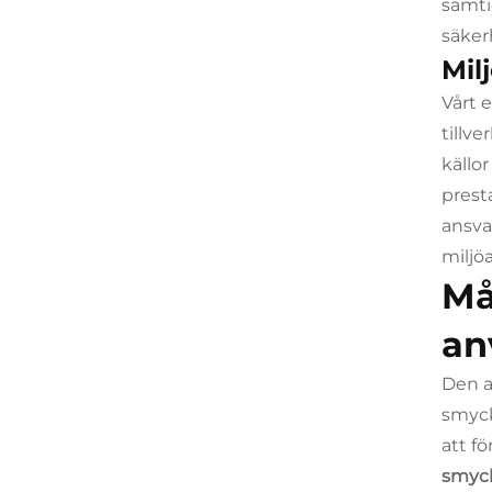
samti
säker
Mil
Vårt 
tillv
källo
prest
ansvar
miljö
Må
an
Den a
smyck
att f
smyc