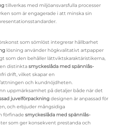
ing
tillverkas med miljöansvarsfulla processer
märken som är engagerade i att minska sin
presentationsstandarder.
örskonst som sömlöst integrerar hållbarhet
ing
lösning använder högkvalitativt artpapper
gt som den behåller lättviktskaraktäristikerna,
Den distinkta
smyckeslåda med spännlås-
 drift, vilket skapar en
fattningen och kundnöjdheten.
grann uppmärksamhet på detaljer både när det
ssad juvelförpackning
designen är anpassad för
gen, och erbjuder mångsidiga
en förfinade
smyckeslåda med spännlås-
nter som ger konsekvent prestanda och