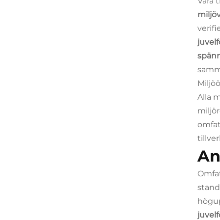
Våra 
miljö
verif
juvel
spän
samma
Miljö
Alla 
miljö
omfat
tillv
An
Omfat
stand
högup
juvel