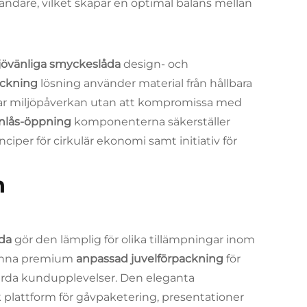
ndare, vilket skapar en optimal balans mellan
jövänliga smyckeslåda
design- och
ackning
lösning använder material från hållbara
ar miljöpåverkan utan att kompromissa med
nlås-öppning
komponenterna säkerställer
nciper för cirkulär ekonomi samt initiativ för
h
åda
gör den lämplig för olika tillämpningar inom
denna premium
anpassad juvelförpackning
för
ärda kundupplevelser. Den eleganta
k plattform för gåvpaketering, presentationer