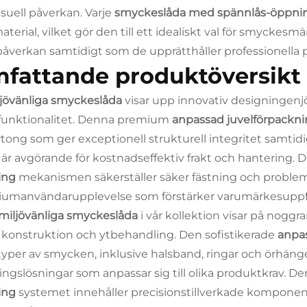
isuell påverkan. Varje
smyckeslåda med spännlås-öppn
aterial, vilket gör den till ett idealiskt val för smyckes
påverkan samtidigt som de upprätthåller professionella 
fattande produktöversikt
jövänliga smyckeslåda
visar upp innovativ designingenj
unktionalitet. Denna premium
anpassad juvelförpackn
rtong som ger exceptionell strukturell integritet samtidi
t är avgörande för kostnadseffektiv frakt och hantering. 
ing
mekanismen säkerställer säker fästning och problemfri
umanvändarupplevelse som förstärker varumärkesupp
miljövänliga smyckeslåda
i vår kollektion visar på nog
r konstruktion och ytbehandling. Den sofistikerade
anpa
 typer av smycken, inklusive halsband, ringar och örhän
ringslösningar som anpassar sig till olika produktkrav. D
ing
systemet innehåller precisionstillverkade kompone