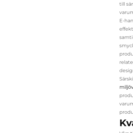
till 
varum
E-han
effek
samti
smyck
produ
relate
desig
Särsk
miljö
produ
varu
produ
Kv