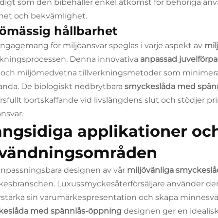
digt som den bibehåller enkel åtkomst för behöriga anvä
het och bekvämlighet.
jömässig hållbarhet
engagemang för miljöansvar speglas i varje aspekt av
mil
erkningsprocessen. Denna innovativa
anpassad juvelförp
r och miljömedvetna tillverkningsmetoder som minimer
anda. De biologiskt nedbrytbara
smyckeslåda med spän
sfullt bortskaffande vid livslängdens slut och stödjer pri
ansvar.
ngsidiga applikationer oc
vändningsområden
npassningsbara designen av vår
miljövänliga smyckesl
esbranschen. Luxussmyckesåterförsäljare använder 
örstärka sin varumärkespresentation och skapa minnesv
keslåda med spännlås-öppning
designen ger en idealis