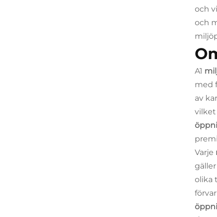
och v
och m
miljö
Om
A1
mil
med f
av ka
vilke
öppn
premi
Varje
gälle
olika
förva
öppn