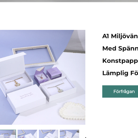
A1 Miljövä
Med Spännl
Konstpappe
Lämplig Fö
Förfrågan