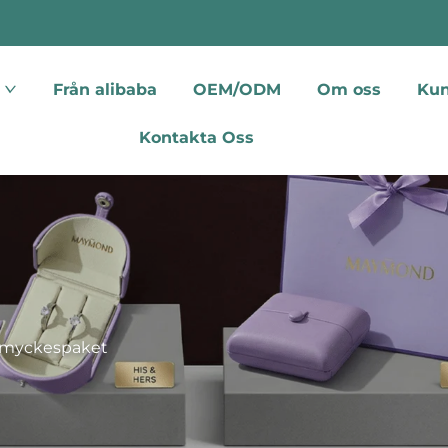
Från alibaba
OEM/ODM
Om oss
Kun
Kontakta Oss
myckespaket