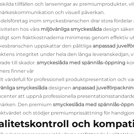
särskilda tillfällen och lanseringar av premiumprodukter, v
ärkeskommunikation och visuell påverkan.
delsföretag inom smyckesbranschen drar stora fördelar
tiviteten hos våra
miljövänliga smyckeslåda
design säker
digt som fraktkostnaderna minimeras genom effektiv u
esbranschen uppskattar den pålitliga
anpassad juvelf
ktens integritet under hela den långa leveranskedjan, 
rade till skador.
smyckeslåda med spännlås-öppning
ko
ners finner vår
ilt värdefull för professionell produktpresentation oc
vänliga smyckeslåda
designen
anpassad juvelförpackni
center att uppnå professionella presentationsstandarde
märken. Den premium
smyckeslåda med spännlås-öpp
ktvärdet och stödjer premiumprissättning för handgjo
alitetskontroll och kompati