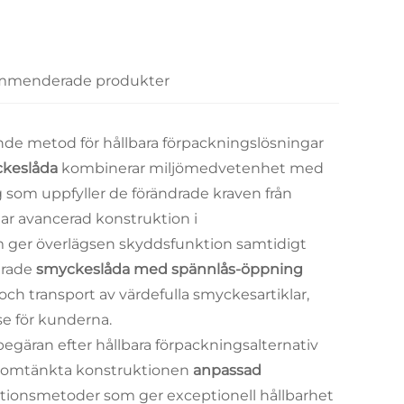
menderade produkter
de metod för hållbara förpackningslösningar
ckeslåda
kombinerar miljömedvetenhet med
 som uppfyller de förändrade kraven från
r avancerad konstruktion i
 ger överlägsen skyddsfunktion samtidigt
erade
smyckeslåda med spännlås-öppning
och transport av värdefulla smyckesartiklar,
e för kunderna.
äran efter hållbara förpackningsalternativ
 genomtänkta konstruktionen
anpassad
tionsmetoder som ger exceptionell hållbarhet