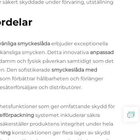
lir säkert skyddade under förvaring, utställning
rdelar
vänliga smyckeslåda
erbjuder exceptionella
r känsliga smycken. Detta innovativa
anpassad
 damm och fysisk påverkan samtidigt som det
den. Den sofistikerade
smyckeslåda med
som förbättrar hållbarheten och förlänger
såterförsäljare och distributörer.
rhetsfunktioner som ger omfattande skydd för
elförpackning
systemet inkluderar säkra
erställer produktens integritet under hela
pning
konstruktionen ger flera lager av skydd