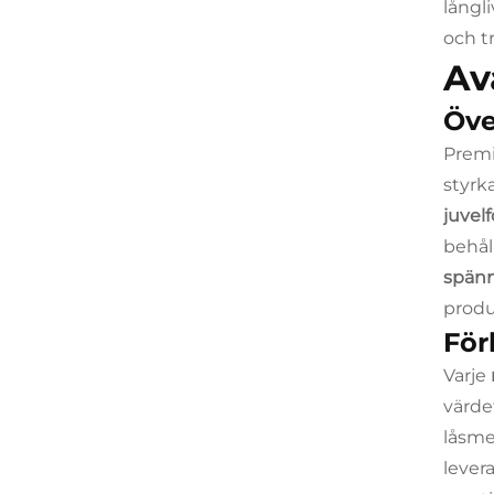
långli
och t
Av
Öve
Premi
styrk
juvel
behål
spän
produ
För
Varje
värde
låsme
lever