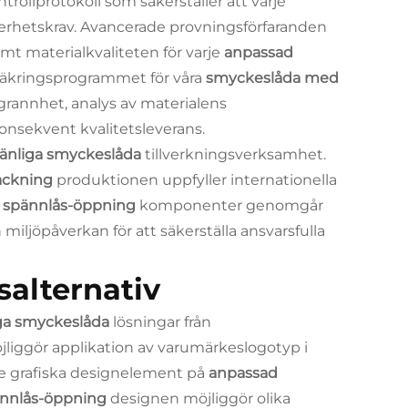
trollprotokoll som säkerställer att varje
kerhetskrav. Avancerade provningsförfaranden
amt materialkvaliteten för varje
anpassad
ssäkringsprogrammet för våra
smyckeslåda med
grannhet, analys av materialens
onsekvent kvalitetsleverans.
vänliga smyckeslåda
tillverkningsverksamhet.
packning
produktionen uppfyller internationella
 spännlås-öppning
komponenter genomgår
iljöpåverkan för att säkerställa ansvarsfulla
alternativ
iga smyckeslåda
lösningar från
jliggör applikation av varumärkeslogotyp i
de grafiska designelement på
anpassad
nnlås-öppning
designen möjliggör olika