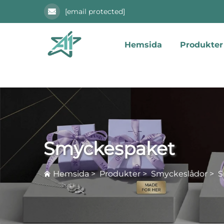
[email protected]
Hemsida
Produkter
Smyckespaket
Hemsida
>
Produkter
>
Smyckeslådor
>
S