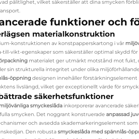
vad pålitlighet, vilket säkerställer att dina smycken förb
ransport.
ancerade funktioner och fö
rlägsen materialkonstruktion
um-konstruktionen av konstpapperskartong i vår
miljö
a-till-vikt-egenskaper som säkerställer optimal skydd fö
förpackning
materialet ger utmärkt motstånd mot fukt,
ler sin strukturella integritet under olika miljöförhållan
nlås-öppning
designen innehåller förstärkningselement 
ktens livslängd, vilket ger exceptionellt värde för smycke
bättrade säkerhetsfunktioner
miljövänliga smyckeslåda
inkorporerar avancerade säke
fulla smycken. Det noggrant konstruerade
anpassad juv
chanismer och avsedda skademarkeringselement som säk
anskedjan. Den robusta
smyckeslåda med spännlås-öp