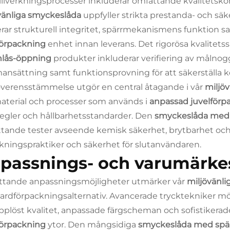
tillverkningsprocesser inkluderar omfattande kvalitetskon
vänliga smyckeslåda
uppfyller strikta prestanda- och sä
ierar strukturell integritet, spärrmekanismens funktion s
förpackning
enhet innan leverans. Det rigorösa kvalitet
nlås-öppning
produkter inkluderar verifiering av målnog
nsättning samt funktionsprovning för att säkerställa k
överensstämmelse utgör en central åtagande i vår
miljö
material och processer som används i
anpassad juvelför
regler och hållbarhetsstandarder. Den
smyckeslåda med
tande tester avseende kemisk säkerhet, brytbarhet och m
erkningspraktiker och säkerhet för slutanvändaren.
passnings- och varumärkes
tande anpassningsmöjligheter utmärker vår
miljövänl
ardförpackningsalternativ. Avancerade trycktekniker mö
plöst kvalitet, anpassade färgscheman och sofistikera
förpackning
ytor. Den mångsidiga
smyckeslåda med spä