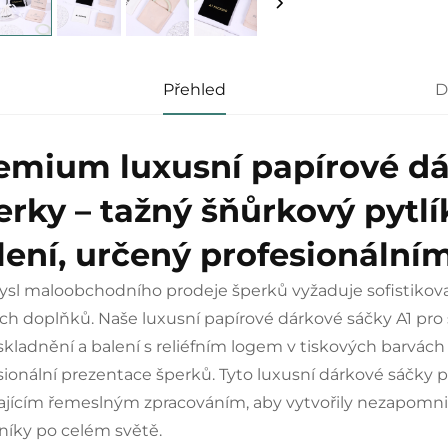
Přehled
D
emium luxusní papírové dá
erky – tažný šňůrkový pytlí
lení, určený profesionáln
sl maloobchodního prodeje šperků vyžaduje sofistikovan
ch doplňků. Naše luxusní papírové dárkové sáčky A1 pr
skladnění a balení s reliéfním logem v tiskových barvác
sionální prezentace šperků. Tyto luxusní dárkové sáčky 
ajícím řemeslným zpracováním, aby vytvořily nezapomnit
níky po celém světě.