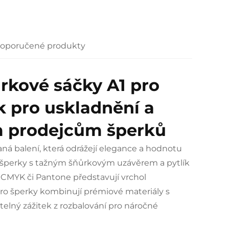
oporučené produkty
rkové sáčky A1 pro
k pro uskladnění a
ím prodejcům šperků
á balení, která odrážejí elegance a hodnotu
o šperky s tažným šňůrkovým uzávěrem a pytlík
h CMYK či Pantone představují vrchol
pro šperky kombinují prémiové materiály s
elný zážitek z rozbalování pro náročné