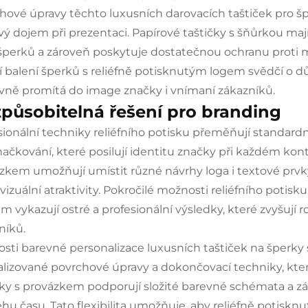
hové úpravy těchto luxusních darovacích taštiček pro šper
vý dojem při prezentaci. Papírové taštičky s šňůrkou ma
 šperků a zároveň poskytuje dostatečnou ochranu proti 
í balení šperků s reliéfně potisknutým logem svědčí o 
ivně promítá do image značky i vnímaní zákazníků.
způsobitelná řešení pro branding
sionální techniky reliéfního potisku přeměňují standardn
načkování, které posilují identitu značky při každém kon
zkem umožňují umístit různé návrhy loga i textové prvky, 
izuální atraktivity. Pokročilé možnosti reliéfního potisku
m vykazují ostré a profesionální výsledky, které zvyšují r
níků.
sti barevné personalizace luxusních taštiček na šperky sa
alizované povrchové úpravy a dokončovací techniky, které
čky s provázkem podporují složité barevné schémata a zár
hu času. Tato flexibilita umožňuje, aby reliéfně potisknu