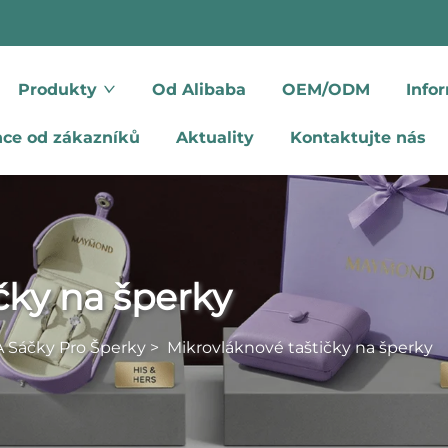
Produkty
Od Alibaba
OEM/ODM
Info
nce od zákazníků
Aktuality
Kontaktujte nás
čky na šperky
A Sáčky Pro Šperky
>
Mikrovláknové taštičky na šperky