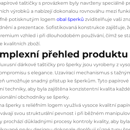
papírové taštičky s provázkem byly navrženy speciálně pr
ních výrobků a nabízejí dokonalou rovnováhu mezi funk
iéfně potisknutým logem
obal šperků
zviditelňuje vaši 
dnění a prezentace. Sofistikovaná konstrukce zajišťuje, ž
premium vzhled i při dlouhodobém používání, čímž se stáv
e kvalitních zboží.
mplexní přehled produktu
luxusní dárkové taštičky pro šperky jsou vyrobeny z vyso
ompromisu s elegance. Uzavírací mechanismus s tažným
eň umožňuje snadný přístup ke šperkům. Tyto papírové t
ní techniky, aby byla zajištěna konzistentní kvalita každ
sionální obchodníky se šperky.
na šperky s reliéfním logem využívá vysoce kvalitní papír
vávají svou strukturální pevnost i při běžném manipulo
y prochází důkladnými procesy kontroly kvality, aby byla 
tikované prvky designu dokonale doplňují různé typy š