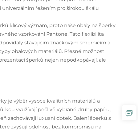
jí univerzálním řešením pro širokou škálu
rků klíčový význam, proto naše obaly na šperky
vného vzorkování Pantone. Tato flexibilita
odpovídaly stávajícím značkovým směrnicím a
i typy obalových materiálů. Přesné možnosti
 prezentaci šperků nejen nepodkopávají, ale
y je výběr vysoce kvalitních materiálů a
ňůrkou využívají pečlivě vybrané druhy papíru,
eň zachovávají luxusní dotek. Balení šperků s
které zvyšují odolnost bez kompromisu na