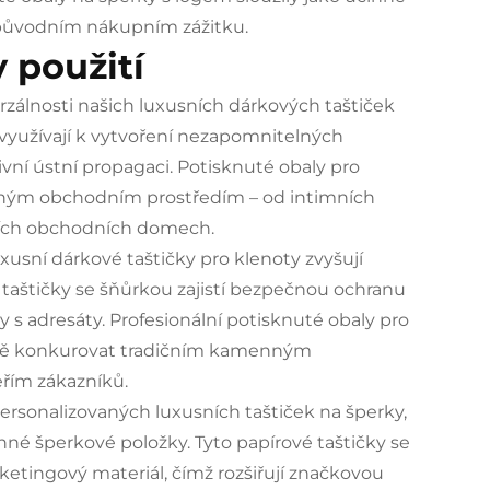
o původním nákupním zážitku.
 použití
rzálnosti našich luxusních dárkových taštiček
 využívají k vytvoření nezapomnitelných
vní ústní propagaci. Potisknuté obaly pro
ůzným obchodním prostředím – od intimních
lních obchodních domech.
usní dárkové taštičky pro klenoty zvyšují
vé taštičky se šňůrkou zajistí bezpečnou ochranu
 s adresáty. Profesionální potisknuté obaly pro
šně konkurovat tradičním kamenným
řím zákazníků.
ersonalizovaných luxusních taštiček na šperky,
nné šperkové položky. Tyto papírové taštičky se
rketingový materiál, čímž rozšiřují značkovou