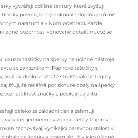
ky vytvářejí odlišné textury, které zvyšují
jí hladký povrch, který dokonale doplňuje různé
mírným nárazům a vlivům prostředí. Každé
důkladné pozornosti věnované detailům, což se
í luxusní taštičky na šperky na účinné nástroje
taktu se zákazníkem. Papírové taštičky s
aniž by došlo ke ztrátě strukturální integrity
 zajišťují, že reliéfně potisknuté obaly na šperky
ozpoznatelnost značky a posilují loajalitu
hají daleko za základní tisk a zahrnují
 vytvářejí jedinečné vizuální efekty. Papírové
oveň zachovávají vynikající barevnou stálost v
té obaly na šperky s logem sloužily jako účinné