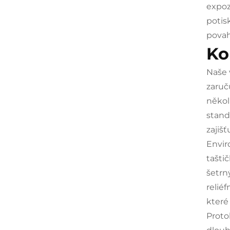
expoz
potis
povah
Ko
Naše 
zaruč
někol
stand
zajiš
Envir
tašti
šetrn
relié
které
Proto