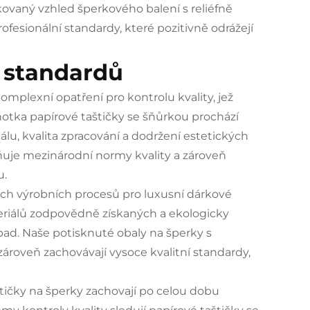
kovaný vzhled šperkového balení s reliéfně
ofesionální standardy, které pozitivně odrážejí
í standardů
omplexní opatření pro kontrolu kvality, jež
notka papírové taštičky se šňůrkou prochází
álu, kvalita zpracování a dodržení estetických
ňuje mezinárodní normy kvality a zároveň
u.
ch výrobních procesů pro luxusní dárkové
teriálů zodpovědně získaných a ekologicky
pad. Naše potisknuté obaly na šperky s
zároveň zachovávají vysoce kvalitní standardy,
štičky na šperky zachovají po celou dobu