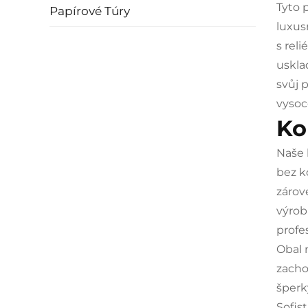
Tyto 
Papírové Túry
luxus
s rel
uskla
svůj 
vysoc
Ko
Naše 
bez k
zárov
výrob
profe
Obal 
zacho
šperk
Sofis