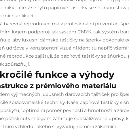
elníky – čímž se tyto papírové taštičky se šňůrkou stáva
dních aplikací.
á barevná reprodukce má v profesionální prezentaci špe
iéfním logem podporují jak systém CMYK, tak systém bare
uje, aby luxusní dámské taštičky na šperky dokonale 
eň udržovaly konzistentní vizuální identitu napříč všem
né reprodukce zajišťují, že papírové taštičky se šňůrkou
k zdůrazňují.
kročilé funkce a výhody
strukce z prémiového materiálu
dem výjimečných luxusních darovacích taštiček pro šperk
čilé zpracovatelské techniky. Naše papírové taštičky s š
 poskytují optimální poměr pevnosti a hmotnosti a zárov
fně potisknutým logem zahrnuje specializované úpravy, 
ntním vzhledu, jakého si vyžadují nároční zákazníci.