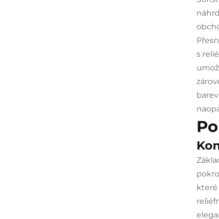
náhrd
obcho
Přesn
s rel
umožň
zárov
barev
naopa
Po
Kon
Zákla
pokro
které
relié
elega