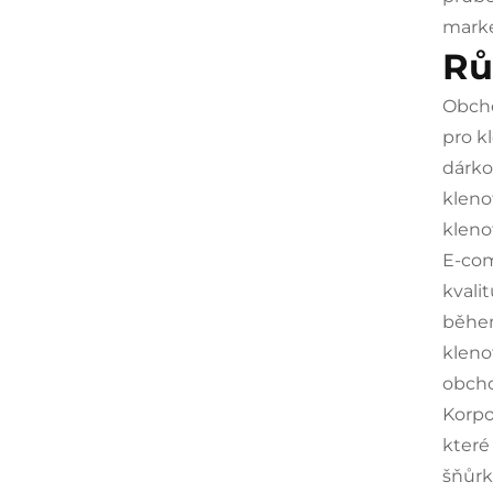
marke
Rů
Obcho
pro k
dárko
kleno
kleno
E-com
kvali
během
kleno
obcho
Korpo
které
šňůrk