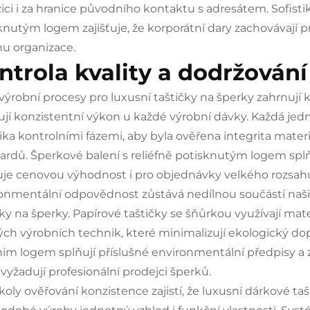
ici i za hranice původního kontaktu s adresátem. Sofisti
knutým logem zajišťuje, že korporátní dary zachovávají pr
u organizace.
ntrola kvality a dodržován
výrobní procesy pro luxusní taštičky na šperky zahrnují k
ují konzistentní výkon u každé výrobní dávky. Každá jed
ika kontrolními fázemi, aby byla ověřena integrita materi
ardů. Šperkové balení s reliéfně potisknutým logem spl
ťuje cenovou výhodnost i pro objednávky velkého rozsah
onmentální odpovědnost zůstává nedílnou součástí naši
čky na šperky. Papírové taštičky se šňůrkou využívají ma
ých výrobních technik, které minimalizují ekologický do
fním logem splňují příslušné environmentální předpisy a 
 vyžadují profesionální prodejci šperků.
koly ověřování konzistence zajistí, že luxusní dárkové ta