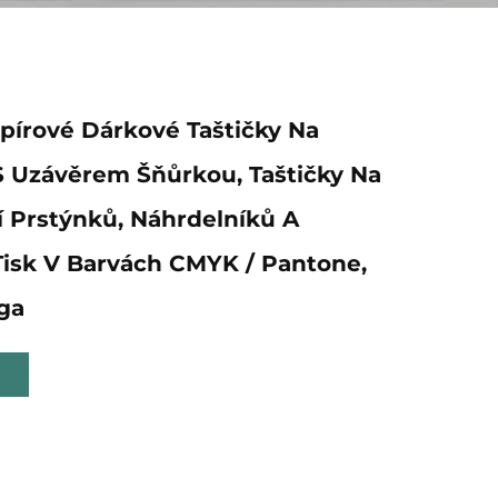
pírové Dárkové Taštičky Na
S Uzávěrem Šňůrkou, Taštičky Na
 Prstýnků, Náhrdelníků A
isk V Barvách CMYK / Pantone,
oga