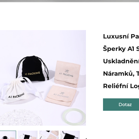
Luxusní Pa
Šperky A1 
Uskladnění
Náramků, T
Reliéfní L
Dotaz