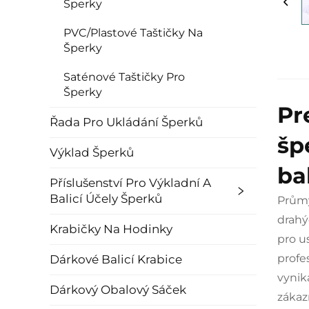
Šperky
PVC/Plastové Taštičky Na
Šperky
Saténové Taštičky Pro
Šperky
Pr
Řada Pro Ukládání Šperků
šp
Výklad Šperků
ba
Příslušenství Pro Výkladní A
Balicí Účely Šperků
Průmy
drahý
Krabičky Na Hodinky
pro u
profe
Dárkové Balicí Krabice
vynik
Dárkový Obalový Sáček
zákaz