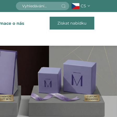
CS
Získat nabídku
rmace o nás