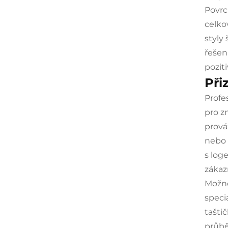
Povrc
celko
styly
řešen
pozit
Při
Profe
pro z
prová
nebo v
s loge
zákaz
Možno
speci
tašti
průbě