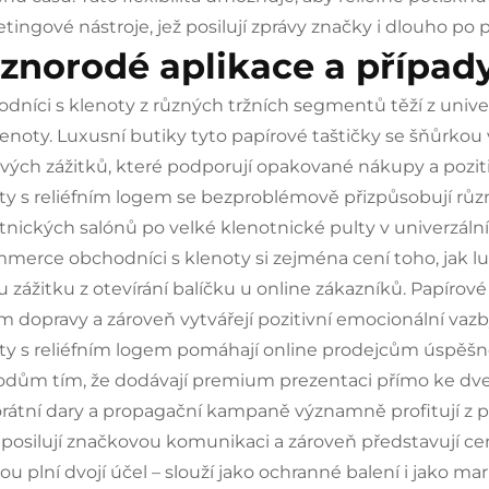
tingové nástroje, jež posilují zprávy značky i dlouho p
znorodé aplikace a případy
dníci s klenoty z různých tržních segmentů těží z unive
lenoty. Luxusní butiky tyto papírové taštičky se šňůrkou
vých zážitků, které podporují opakované nákupy a poziti
ty s reliéfním logem se bezproblémově přizpůsobují r
tnických salónů po velké klenotnické pulty v univerzá
merce obchodníci s klenoty si zejména cení toho, jak lux
tu zážitku z otevírání balíčku u online zákazníků. Papíro
 dopravy a zároveň vytvářejí pozitivní emocionální vazby
ty s reliéfním logem pomáhají online prodejcům úspě
dům tím, že dodávají premium prezentaci přímo ke dve
rátní dary a propagační kampaně významně profitují z p
 posilují značkovou komunikaci a zároveň představují ce
ou plní dvojí účel – slouží jako ochranné balení i jako ma