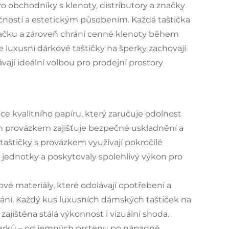
o obchodníky s klenoty, distributory a značky
čností a estetickým působením. Každá taštička
značku a zároveň chrání cenné klenoty během
e luxusní dárkové taštičky na šperky zachovají
ají ideální volbou pro prodejní prostory
ce kvalitního papíru, který zaručuje odolnost
 provázkem zajišťuje bezpečné uskladnění a
aštičky s provázkem využívají pokročilé
é jednotky a poskytovaly spolehlivý výkon pro
ové materiály, které odolávají opotřebení a
vání. Každý kus luxusních dámských taštiček na
zajištěna stálá výkonnost i vizuální shoda.
perků – od jemných prstenu po nápadné