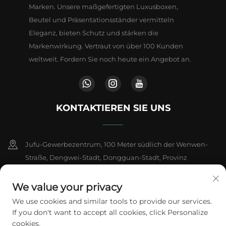
Marken. Unsere maßgefertigten Luxusboxen,
Beutel und Präsentationsständer vermitteln
Eleganz, bieten Schutz und stärken die
Markenwirkung. Vertraut von über 100 Kunden
weltweit. Fordern Sie noch heute ein Angebot an.
KONTAKTIEREN SIE UNS
Jufu-Gewerbezentrum, 100 Meter südlich der Wenwen-
Straße, Dengwei-Stadt, Dongguan-Stadt, Provinz
Guangdong, China
We value your privacy
+86-18802602550
We use cookies and similar tools to provide our services.
If you don't want to accept all cookies, click Personalize
[email protected]
cookies.