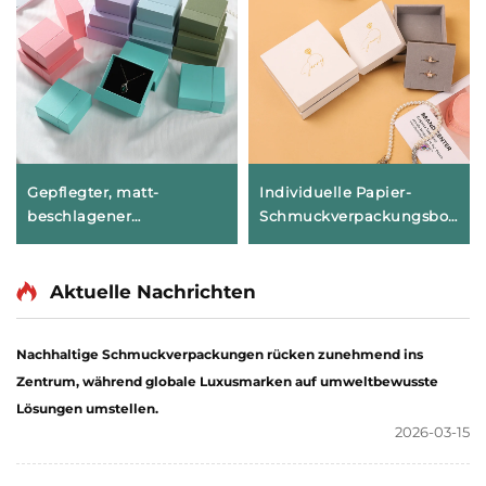
Gepflegter, matt-
Individuelle Papier-
beschlagener
Schmuckverpackungsbox
zweistufiger
für Ringe, Ohrringe,
Schubladentresor aus
Armbänder und
geometrischem Karton
Halsketten mit
Aktuelle Nachrichten
für eine exklusive
CMYK-/Pantone-Farben
Schmuckmarke –
sowie
Nachhaltige Schmuckverpackungen rücken zunehmend ins
avantgardistische
geprägtem/geprägt-
Zentrum, während globale Luxusmarken auf umweltbewusste
Identitätsverpackung
tiefem Logo
Lösungen umstellen.
2026-03-15