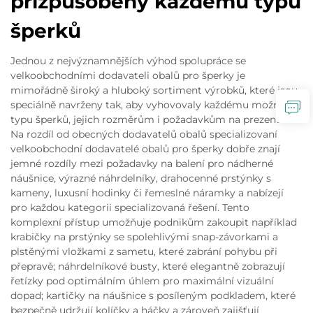
přizpůsobený každému typu
šperků
Jednou z nejvýznamnějších výhod spolupráce se
velkoobchodními dodavateli obalů pro šperky je
mimořádně široký a hluboký sortiment výrobků, které jsou
speciálně navrženy tak, aby vyhovovaly každému možnému
typu šperků, jejich rozměrům i požadavkům na prezentaci.
Na rozdíl od obecných dodavatelů obalů specializovaní
velkoobchodní dodavatelé obalů pro šperky dobře znají
jemné rozdíly mezi požadavky na balení pro nádherné
náušnice, výrazné náhrdelníky, drahocenné prstýnky s
kameny, luxusní hodinky či řemeslné náramky a nabízejí
pro každou kategorii specializovaná řešení. Tento
komplexní přístup umožňuje podnikům zakoupit například
krabičky na prstýnky se spolehlivými snap-závorkami a
plstěnými vložkami z sametu, které zabrání pohybu při
přepravě; náhrdelníkové busty, které elegantně zobrazují
řetízky pod optimálním úhlem pro maximální vizuální
dopad; kartičky na náušnice s posíleným podkladem, které
bezpečně udržují kolíčky a háčky a zároveň zajišťují