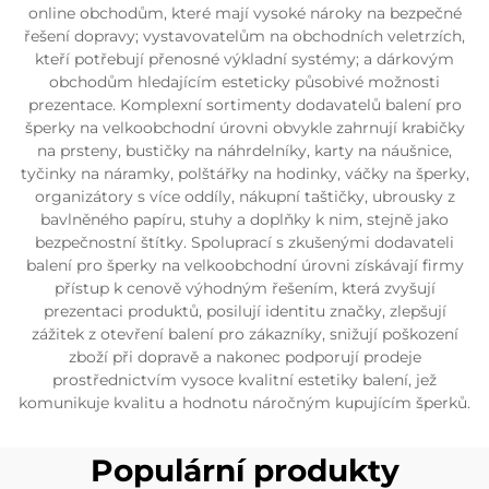
online obchodům, které mají vysoké nároky na bezpečné
řešení dopravy; vystavovatelům na obchodních veletrzích,
kteří potřebují přenosné výkladní systémy; a dárkovým
obchodům hledajícím esteticky působivé možnosti
prezentace. Komplexní sortimenty dodavatelů balení pro
šperky na velkoobchodní úrovni obvykle zahrnují krabičky
na prsteny, bustičky na náhrdelníky, karty na náušnice,
tyčinky na náramky, polštářky na hodinky, váčky na šperky,
organizátory s více oddíly, nákupní taštičky, ubrousky z
bavlněného papíru, stuhy a doplňky k nim, stejně jako
bezpečnostní štítky. Spoluprací s zkušenými dodavateli
balení pro šperky na velkoobchodní úrovni získávají firmy
přístup k cenově výhodným řešením, která zvyšují
prezentaci produktů, posilují identitu značky, zlepšují
zážitek z otevření balení pro zákazníky, snižují poškození
zboží při dopravě a nakonec podporují prodeje
prostřednictvím vysoce kvalitní estetiky balení, jež
komunikuje kvalitu a hodnotu náročným kupujícím šperků.
Populární produkty