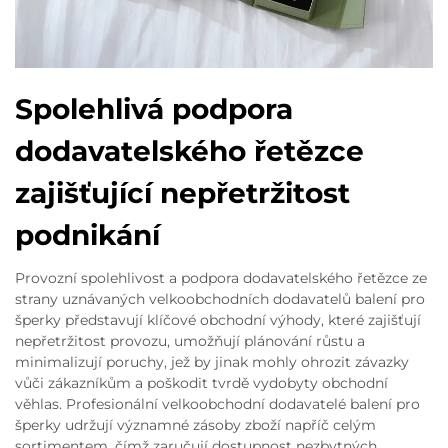
Spolehlivá podpora
dodavatelského řetězce
zajišťující nepřetržitost
podnikání
Provozní spolehlivost a podpora dodavatelského řetězce ze
strany uznávaných velkoobchodních dodavatelů balení pro
šperky představují klíčové obchodní výhody, které zajišťují
nepřetržitost provozu, umožňují plánování růstu a
minimalizují poruchy, jež by jinak mohly ohrozit závazky
vůči zákazníkům a poškodit tvrdě vydobyty obchodní
věhlas. Profesionální velkoobchodní dodavatelé balení pro
šperky udržují významné zásoby zboží napříč celým
sortimentem, čímž zaručují dostupnost nezbytných