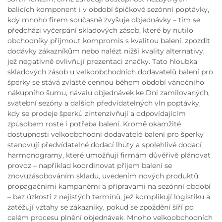
balicích komponent i v období špičkové sezónní poptávky,
kdy mnoho firem současně zvyšuje objednávky – tím se
předchází vyčerpání skladových zásob, které by nutilo
obchodníky přijmout kompromis s kvalitou balení, zpozdit
dodávky zákazníkům nebo nalézt nižší kvality alternativy,
jež negativně ovlivňují prezentaci značky. Tato hloubka
skladových zásob u velkoobchodních dodavatelů balení pro
šperky se stává zvláště cennou během období vánočního
nákupního šumu, návalu objednávek ke Dni zamilovaných,
svatební sezóny a dalších předvídatelných vln poptávky,
kdy se prodeje šperků zintenzivňují a odpovídajícím
způsobem roste i potřeba balení. Kromě okamžité
dostupnosti velkoobchodní dodavatelé balení pro šperky
stanovují předvídatelné dodací lhůty a spolehlivé dodací
harmonogramy, které umožňují firmám důvěřivě plánovat
provoz – například koordinovat příjem balení se
znovuzásobováním skladu, uvedením nových produktů,
propagačními kampaněmi a přípravami na sezónní období
– bez úzkosti z nejistých termínů, jež komplikují logistiku a
zatěžují vztahy se zákazníky, pokud se zpoždění šíří po
celém procesu plnění objednávek. Mnoho velkoobchodních