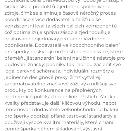
podnikání. Další přesvědčivou výhodou je přístup k
široké škále produktů z jednoho spolehlivého
zdroje, čímž se eliminuje časově náročný proces
koordinace s více dodavateli a zajišťuje se
konzistentní kvalita všech balicích komponentů –
což optimalizuje správu zásob a zjednodušuje
opakované objednávky pro zaneprázdněné
podnikatele. Dodavatelé velkoobchodního balení
pro šperky poskytují možnosti personalizace, které
přeměňují standardní balení na účinné nástroje pro
budování značky: podniky tak mohou začlenit své
loga, barevné schémata, individuální rozměry a
jedinečné designové prvky, čímž vytvářejí
zapamatovatelné značkové zážitky a odlišují své
produkty od konkurence na přeplněných
obchodních poličkách či online tržištích. Záruka
kvality představuje další klíčovou výhodu, neboť
renomovaní dodavatelé velkoobchodního balení
pro šperky dodržují přísné testovací standardy a
používají vysoce kvalitní materiály, které chrání
cenné šperky během skladování, výstavní