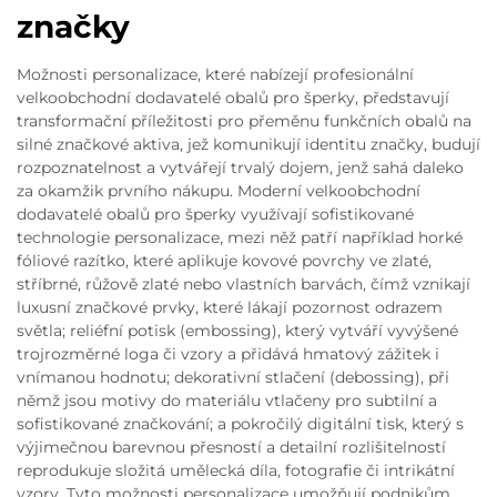
značky
Možnosti personalizace, které nabízejí profesionální
velkoobchodní dodavatelé obalů pro šperky, představují
transformační příležitosti pro přeměnu funkčních obalů na
silné značkové aktiva, jež komunikují identitu značky, budují
rozpoznatelnost a vytvářejí trvalý dojem, jenž sahá daleko
za okamžik prvního nákupu. Moderní velkoobchodní
dodavatelé obalů pro šperky využívají sofistikované
technologie personalizace, mezi něž patří například horké
fóliové razítko, které aplikuje kovové povrchy ve zlaté,
stříbrné, růžově zlaté nebo vlastních barvách, čímž vznikají
luxusní značkové prvky, které lákají pozornost odrazem
světla; reliéfní potisk (embossing), který vytváří vyvýšené
trojrozměrné loga či vzory a přidává hmatový zážitek i
vnímanou hodnotu; dekorativní stlačení (debossing), při
němž jsou motivy do materiálu vtlačeny pro subtilní a
sofistikované značkování; a pokročilý digitální tisk, který s
výjimečnou barevnou přesností a detailní rozlišitelností
reprodukuje složitá umělecká díla, fotografie či intrikátní
vzory. Tyto možnosti personalizace umožňují podnikům