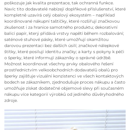
poškozuje jak kvalita prezentace, tak ochranná funkce.
Navíc tito dodavatelé nabízejí doplňkové příslušenství, které
kompletně uzavírá celý obalový ekosystém – například
koordinované nákupní taštičky, které rozšiřují značkovou
zkušenost i za hranice samotného produktu; dekorativní
balicí papír, který přidává vrstvy napětí během rozbalování;
saténové stuhové pásky, které umožňují okamžitou
darovou prezentaci bez dalších úsilí; značkové nálepkové
štítky, které posilují identitu značky; a karty s pokyny k péči
o šperky, které informují zákazníky o správné údržbě.
Možnost koordinovat všechny prvky obalového řešení
prostřednictvím velkoobchodních dodavatelů obalů pro
šperky zajišťuje vizuální konzistenci ve všech kontaktových
bodech se zákazníkem, zjednodušuje proces nákupu a často
umožňuje získat dodatečné objemové slevy při současném
nákupu více kategorií výrobků od jediného důvěryhodného
zdroje.