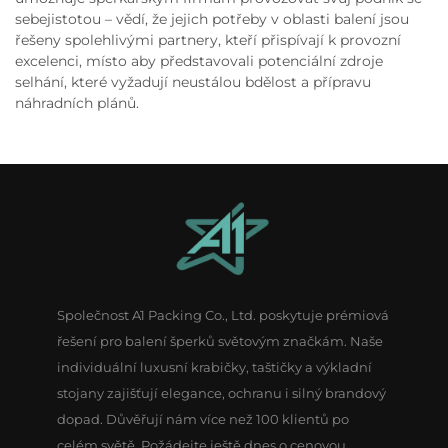
sebejistotou – vědí, že jejich potřeby v oblasti balení jsou
řešeny spolehlivými partnery, kteří přispívají k provozní
excelenci, místo aby představovali potenciální zdroje
selhání, které vyžadují neustálou bdělost a přípravu
náhradních plánů.
Společnost A1 Packing Co., Ltd. poskytuje prémiová
řešení pro balení šperků světovým značkám. Naše
individuální luxusní krabičky, taštičky a výkladní
stojany zajišťují elegance, ochranu i silný brandový
dopad. Důvěřují nám více než 100 klientů po
celém světě. Požádejte ještě dnes o cenovou