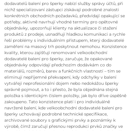
dodavatelů balení pro šperky nabízí služby správy účtů, při
nichž specializovaní zástupci získávají podrobné znalosti
konkrétních obchodních požadavků, předvídají opakující se
potřeby, aktivně navrhují vhodné termíny pro opětovné
objednávky, upozorňují klienty na aktualizace či stažení
produktů z prodeje, usnadňují hladkou komunikaci a rychle
řeší problémy s individuálním přístupem, který dodavatelé
zaměření na masový trh poskytnout nemohou. Konzistence
kvality, kterou zajišťují renomovaní velkoobchodní
dodavatelé balení pro šperky, zaručuje, že opakované
objednávky odpovídají předchozím dodávkám co do
materiálů, rozměrů, barev a funkčních vlastností – tím se
eliminují nepříjemné překvapení, kdy odchylky v balení
vytvářejí neprofesionální dojem nebo nedokážou šperky
správně pojmout, a to i přesto, že byla objednána stejná
položka s identickým číslem položky, jak bylo dříve úspěšně
zakoupeno. Tato konzistence platí i pro individuálně
navržené balení, kde velkoobchodní dodavatelé balení pro
šperky uchovávají podrobné technické specifikace,
archivované soubory s grafickými prvky a poznámky k
výrobě, čímž zaručují přesnou reprodukci prvků značky ve