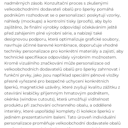
nadměrných zásob. Konzultační proces s zkušenými
velkoobchodními dodavateli obalů pro šperky pomáhá
podnikům rozhodovat se o personalizaci: poskytují vzorky,
náhledy (mockups) a kontrolní tisky (proofs), aby bylo
zajištěno, že finální výrobky odpovídají očekáváním ještě
před zahájením plné výrobní série, a nabízejí také
designovou podporu, která optimalizuje grafické soubory,
navrhuje účinné barevné kombinace, doporučuje vhodné
techniky personalizace pro konkrétní materiály a zajistí, aby
technické specifikace odpovídaly výrobním možnostem.
Kromě vizuálního značkování může personalizace od
velkoobchodních dodavatelů obalů pro šperky zahrnovat i
funkční prvky, jako jsou například speciální pěnové vložky
přesně vyřezané pro bezpečné uchycení konkrétních
šperků, magnetické uzávěry, které zvyšují kvalitu zážitku z
otevírání krabičky příjemným hmatovým podnětem,
okénka (window cutouts), která umožňují viditelnost
produktu při zachování ochranného obalu, a oddělené
interiéry, které uspořádají komplety či kolekce šperků v
jediném prezentativním balení. Tato úroveň individuální
personalizace proměňuje velkoobchodní dodavatele obalů