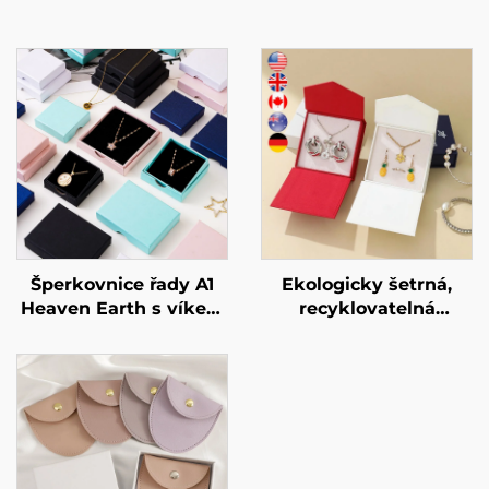
Šperkovnice řady A1
Ekologicky šetrná,
Heaven Earth s víkem
recyklovatelná
pro prsteny a
krabička na náušnice
náhrdelníky –
a náhrdelníky, malé
individuální rozměr a
minimální množství
tvar, materiál z
objednávky (MOQ),
umělého papíru /
minimalistická
kartonu – speciální
lepenková krabička na
velkoobchodní
šperky pro dárkové i