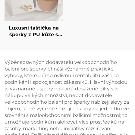
nabídka
prodejní účely,
připraveno k odeslání
Luxusní taštička na
šperky z PU kůže s
možností potisku loga,
obálka se snapovým
knoflíkem, měkké
vnitřní potah z
Výběr správných dodavatelů velkoobchodního
mikrovlákna pro
balení pro šperky přináší významné praktické
uskladnění náušnic,
výhody, které přímo ovlivňují rentabilitu vašeho
prstenu a náhrdelníků
podnikání i spokojenost zákazníků. Hlavní výhodou
je významné úspory nákladů dosažené díky síle
nákupu velkých množství, neboť dodavatelé
velkoobchodního balení pro šperky nabízejí slevy za
objem, které výrazně snižují náklady na jednotku ve
srovnání s maloobchodními balicími možnostmi; to
umožňuje podnikům alokovat více prostředků na
zásoby, marketing nebo iniciativy rozšiřování