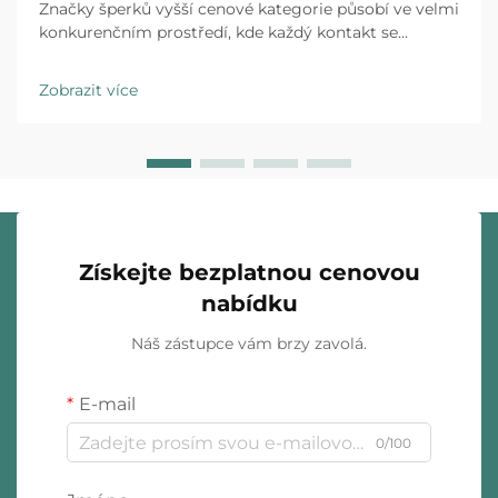
Značky šperků vyšší cenové kategorie působí ve velmi
konkurenčním prostředí, kde každý kontakt se
zákazníkem má rozhodující význam. Zážitek z
rozbalení se vyvinul z jednoduché ochranné opatření
Zobrazit více
na strategický prvek, který značku odlišuje a ovlivňuje
nákupní rozhodování...
Získejte bezplatnou cenovou
nabídku
Náš zástupce vám brzy zavolá.
E-mail
0/100