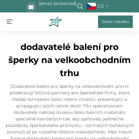
[email protected]
CS
Získat nabídku
dodavatelé balení pro
šperky na velkoobchodním
trhu
Dodavatelé balení pro šperky na velkoobchodní úrovni
představují klíčové partnery pro šperkařské firmy, které
hledají komplexní balicí řešení chránící, prezentující a
propagující jejich cenné zboží. Tito specializovaní
dodavatelé nabízejí širokou škálu balicích materiálů
speciálně navržených tak, aby splňovaly jedinečné
požadavky šperkařského průmyslu – od malých butikových
provozů až po rozsáhlé řetězce maloobchodu. Mezi hlavní
funkce dodavatelů balení pro šperky na velkoobchodní