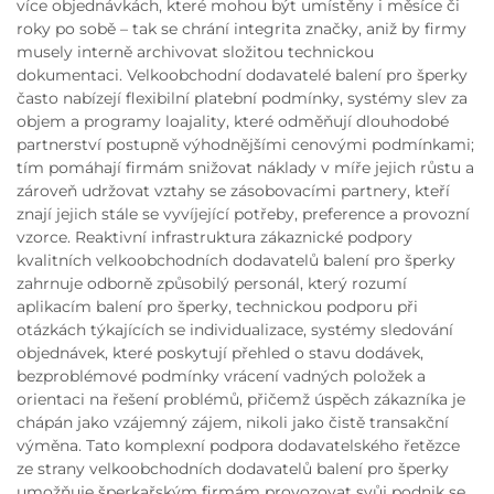
více objednávkách, které mohou být umístěny i měsíce či
roky po sobě – tak se chrání integrita značky, aniž by firmy
musely interně archivovat složitou technickou
dokumentaci. Velkoobchodní dodavatelé balení pro šperky
často nabízejí flexibilní platební podmínky, systémy slev za
objem a programy loajality, které odměňují dlouhodobé
partnerství postupně výhodnějšími cenovými podmínkami;
tím pomáhají firmám snižovat náklady v míře jejich růstu a
zároveň udržovat vztahy se zásobovacími partnery, kteří
znají jejich stále se vyvíjející potřeby, preference a provozní
vzorce. Reaktivní infrastruktura zákaznické podpory
kvalitních velkoobchodních dodavatelů balení pro šperky
zahrnuje odborně způsobilý personál, který rozumí
aplikacím balení pro šperky, technickou podporu při
otázkách týkajících se individualizace, systémy sledování
objednávek, které poskytují přehled o stavu dodávek,
bezproblémové podmínky vrácení vadných položek a
orientaci na řešení problémů, přičemž úspěch zákazníka je
chápán jako vzájemný zájem, nikoli jako čistě transakční
výměna. Tato komplexní podpora dodavatelského řetězce
ze strany velkoobchodních dodavatelů balení pro šperky
umožňuje šperkařským firmám provozovat svůj podnik se