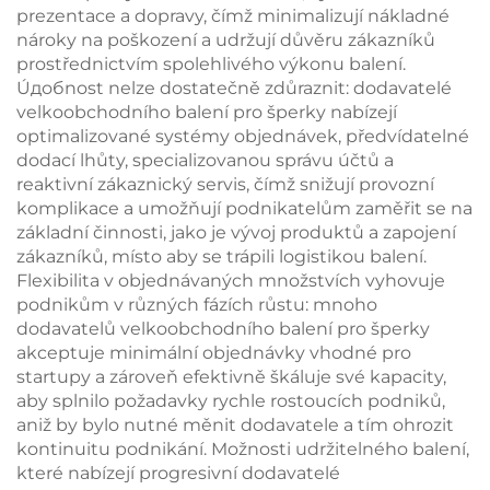
prezentace a dopravy, čímž minimalizují nákladné
nároky na poškození a udržují důvěru zákazníků
prostřednictvím spolehlivého výkonu balení.
Úдобnost nelze dostatečně zdůraznit: dodavatelé
velkoobchodního balení pro šperky nabízejí
optimalizované systémy objednávek, předvídatelné
dodací lhůty, specializovanou správu účtů a
reaktivní zákaznický servis, čímž snižují provozní
komplikace a umožňují podnikatelům zaměřit se na
základní činnosti, jako je vývoj produktů a zapojení
zákazníků, místo aby se trápili logistikou balení.
Flexibilita v objednávaných množstvích vyhovuje
podnikům v různých fázích růstu: mnoho
dodavatelů velkoobchodního balení pro šperky
akceptuje minimální objednávky vhodné pro
startupy a zároveň efektivně škáluje své kapacity,
aby splnilo požadavky rychle rostoucích podniků,
aniž by bylo nutné měnit dodavatele a tím ohrozit
kontinuitu podnikání. Možnosti udržitelného balení,
které nabízejí progresivní dodavatelé