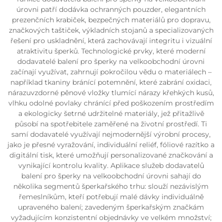
úrovni patří dodávka ochranných pouzder, elegantních
prezenčních krabiček, bezpečných materiálů pro dopravu,
značkových taštiček, výkladních stojanů a specializovaných
řešení pro uskladnění, která zachovávají integritu i vizuální
atraktivitu šperků. Technologické prvky, které moderní
dodavatelé balení pro šperky na velkoobchodní úrovni
začínají využívat, zahrnují pokročilou vědu o materiálech –
například tkaniny bránící potemnění, které zabrání oxidaci,
nárazuvzdorné pěnové vložky tlumící nárazy křehkých kusů,
vlhku odolné povlaky chránící před poškozením prostředím
a ekologicky šetrné udržitelné materiály, jež přitažlivě
působí na spotřebitele zaměřené na životní prostředí. Ti
samí dodavatelé využívají nejmodernější výrobní procesy,
jako je přesné vyražování, individuální reliéf, fóliové razítko a
digitální tisk, které umožňují personalizované značkování a
vynikající kontrolu kvality. Aplikace služeb dodavatelů
balení pro šperky na velkoobchodní úrovni sahají do
několika segmentů šperkařského trhu: slouží nezávislým
řemeslníkům, kteří potřebují malé dávky individuálně
upraveného balení; zavedeným šperkařským značkám
vyžadujícím konzistentní objednávky ve velkém množství;