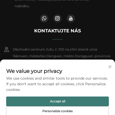
nabídku.
KONTAKTUJTE NÁS
Obchodní centrum Jufu, č. 100 na jižní straně ulice
Wenwen, městečko Dengwei, město Dongguan, provincie
Kuang-tung, Čína
We value your privacy
+86-18802602550
We use cookies and similar tools to provide our services.
If you don't want to accept all cookies, click Personalize
[email protected]
cookies.
Accept all
Všechna práva vyhrazena © 2026 A1 Packing Co., Ltd.
Zásady ochrany
soukromí
Personalize cookies