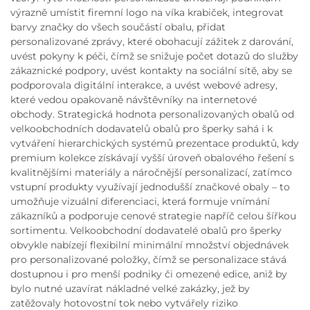
výrazně umístit firemní logo na víka krabiček, integrovat
barvy značky do všech součástí obalu, přidat
personalizované zprávy, které obohacují zážitek z darování,
uvést pokyny k péči, čímž se snižuje počet dotazů do služby
zákaznické podpory, uvést kontakty na sociální sítě, aby se
podporovala digitální interakce, a uvést webové adresy,
které vedou opakovaně návštěvníky na internetové
obchody. Strategická hodnota personalizovaných obalů od
velkoobchodních dodavatelů obalů pro šperky sahá i k
vytváření hierarchických systémů prezentace produktů, kdy
premium kolekce získávají vyšší úroveň obalového řešení s
kvalitnějšími materiály a náročnější personalizací, zatímco
vstupní produkty využívají jednodušší značkové obaly – to
umožňuje vizuální diferenciaci, která formuje vnímání
zákazníků a podporuje cenové strategie napříč celou šířkou
sortimentu. Velkoobchodní dodavatelé obalů pro šperky
obvykle nabízejí flexibilní minimální množství objednávek
pro personalizované položky, čímž se personalizace stává
dostupnou i pro menší podniky či omezené edice, aniž by
bylo nutné uzavírat nákladné velké zakázky, jež by
zatěžovaly hotovostní tok nebo vytvářely riziko