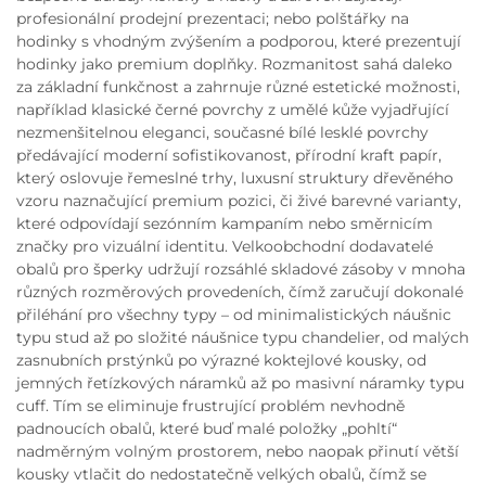
profesionální prodejní prezentaci; nebo polštářky na
hodinky s vhodným zvýšením a podporou, které prezentují
hodinky jako premium doplňky. Rozmanitost sahá daleko
za základní funkčnost a zahrnuje různé estetické možnosti,
například klasické černé povrchy z umělé kůže vyjadřující
nezmenšitelnou eleganci, současné bílé lesklé povrchy
předávající moderní sofistikovanost, přírodní kraft papír,
který oslovuje řemeslné trhy, luxusní struktury dřevěného
vzoru naznačující premium pozici, či živé barevné varianty,
které odpovídají sezónním kampaním nebo směrnicím
značky pro vizuální identitu. Velkoobchodní dodavatelé
obalů pro šperky udržují rozsáhlé skladové zásoby v mnoha
různých rozměrových provedeních, čímž zaručují dokonalé
přiléhání pro všechny typy – od minimalistických náušnic
typu stud až po složité náušnice typu chandelier, od malých
zasnubních prstýnků po výrazné koktejlové kousky, od
jemných řetízkových náramků až po masivní náramky typu
cuff. Tím se eliminuje frustrující problém nevhodně
padnoucích obalů, které buď malé položky „pohltí“
nadměrným volným prostorem, nebo naopak přinutí větší
kousky vtlačit do nedostatečně velkých obalů, čímž se