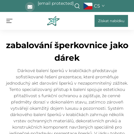
[email protected]
CS
Získat nabídku
zabalování šperkovnice jako
dárek
Dárkové balení šperků v krabičkách představuje
sofistikované řešení prezentace, které proměňuje
jednoduchý akt darování šperků v nezapomnitelný zážitek.
Tento specializovaný přístup k balení spojuje estetickou
přitažlivost s funkční ochranou a zajišťuje, že cenné
předměty dorazí v dokonalém stavu, zatímco zároveň
vytvářejí okamžitý dojem luxusu a pozornosti. Systém
dárkového balení šperků v krabičkách zahrnuje několik
vrstev ochranných materiálů, dekorativních prvků a
konstrukčních komponent navržených speciálně pro
jedinečné požadavky prezentace šperků. V jádru tohoto