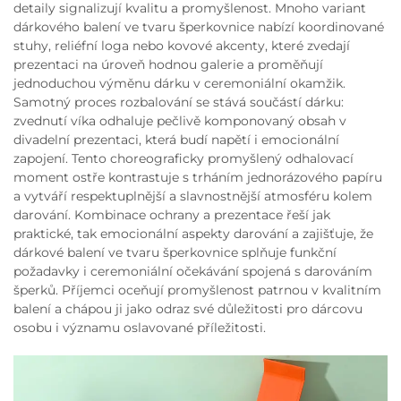
detaily signalizují kvalitu a promyšlenost. Mnoho variant
dárkového balení ve tvaru šperkovnice nabízí koordinované
stuhy, reliéfní loga nebo kovové akcenty, které zvedají
prezentaci na úroveň hodnou galerie a proměňují
jednoduchou výměnu dárku v ceremoniální okamžik.
Samotný proces rozbalování se stává součástí dárku:
zvednutí víka odhaluje pečlivě komponovaný obsah v
divadelní prezentaci, která budí napětí i emocionální
zapojení. Tento choreograficky promyšlený odhalovací
moment ostře kontrastuje s trháním jednorázového papíru
a vytváří respektuplnější a slavnostnější atmosféru kolem
darování. Kombinace ochrany a prezentace řeší jak
praktické, tak emocionální aspekty darování a zajišťuje, že
dárkové balení ve tvaru šperkovnice splňuje funkční
požadavky i ceremoniální očekávání spojená s darováním
šperků. Příjemci oceňují promyšlenost patrnou v kvalitním
balení a chápou ji jako odraz své důležitosti pro dárcovu
osobu i významu oslavované příležitosti.