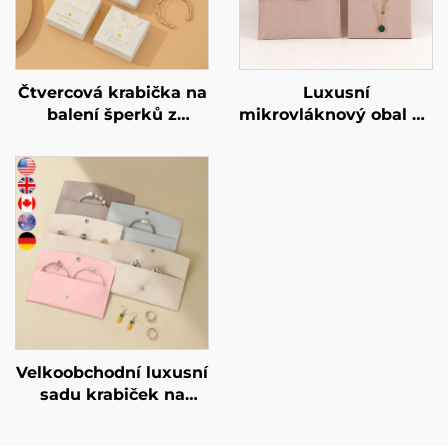
Čtvercová krabička na
Luxusní
balení šperků z
mikrovláknový obal na
výrobního skladu
náhrdelníky s
značky A1, béžová, s
podporující kartou –
mašlí – pro prstýnky,
šperkový pytlík pro
náušnice, náhrdelníky
náhrdelníky a
a náramky, dárková
náramky s možností
krabička, velkoobchod
potisku individuálního
loga teplým razítkem
Velkoobchodní luxusní
sadu krabiček na
šperky s individuálním
logem pro