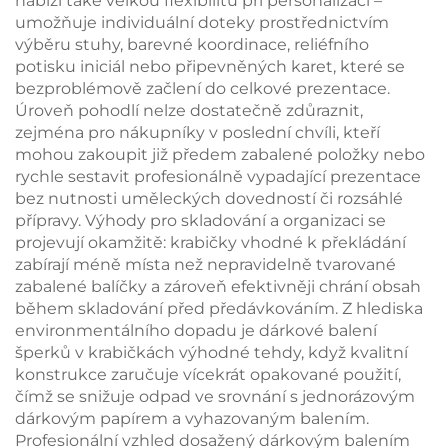
nabízí také velkou flexibilitu při personalizaci –
umožňuje individuální doteky prostřednictvím
výběru stuhy, barevné koordinace, reliéfního
potisku iniciál nebo připevněných karet, které se
bezproblémově začlení do celkové prezentace.
Úroveň pohodlí nelze dostatečně zdůraznit,
zejména pro nákupníky v poslední chvíli, kteří
mohou zakoupit již předem zabalené položky nebo
rychle sestavit profesionálně vypadající prezentace
bez nutnosti uměleckých dovedností či rozsáhlé
přípravy. Výhody pro skladování a organizaci se
projevují okamžitě: krabičky vhodné k překládání
zabírají méně místa než nepravidelně tvarované
zabalené balíčky a zároveň efektivněji chrání obsah
během skladování před předávkováním. Z hlediska
environmentálního dopadu je dárkové balení
šperků v krabičkách výhodné tehdy, když kvalitní
konstrukce zaručuje vícekrát opakované použití,
čímž se snižuje odpad ve srovnání s jednorázovým
dárkovým papírem a vyhazovaným balením.
Profesionální vzhled dosažený dárkovým balením