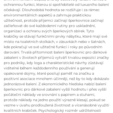
ochrannou funkci, kterou si spotřebitelé od luxusního balení
očekávají. Dlouhodobá hodnota se rozšiřuje i za rámec
environmentálních aspektů a zahrnuje praktickou
užitečnost, protože příjemci začínají šperkovnice začínají
začleňovat do své každodenní rutiny pro uskladnění,
organizaci a ochranu svých šperkových sbírek. Tyto
krabičky se stávají funkčními prvky nábytku, které mají své
místo na toaletních stolkách, v zásuvkách nebo v šatnách,
kde pokračují ve své užitečné funkci i roky po původním
darování. Trvalá přítomnost balení šperkovnic pro dárkové
zabalení v životech příjemců vytváří trvalou expozici značky
pro podniky, kdy loga a charakteristické návrhy zůstávají
viditelné během každodenního používání a generují
opakované dojmy, které posilují paměť na značku a
pozitivní asociace mnohem účinněji, než by to kdy dokázalo
jednorázové balení. Z ekonomického hlediska nabízí balení
šperkovnic pro dárkové zabalení vyšší hodnotu i přes vyšší
počáteční náklady ve srovnání s papírem a stuhami,
protože náklady na jedno použití výrazně klesají, pokud se
vezme v úvahu prodloužená životnost a vícenásobné využití
kvalitních krabiček. Psychologický rozměr udržitelnosti