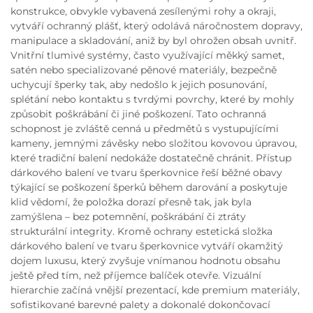
konstrukce, obvykle vybavená zesílenými rohy a okraji,
vytváří ochranný plášť, který odolává náročnostem dopravy,
manipulace a skladování, aniž by byl ohrožen obsah uvnitř.
Vnitřní tlumivé systémy, často využívající měkký samet,
satén nebo specializované pěnové materiály, bezpečně
uchycují šperky tak, aby nedošlo k jejich posunování,
splétání nebo kontaktu s tvrdými povrchy, které by mohly
způsobit poškrábání či jiné poškození. Tato ochranná
schopnost je zvláště cenná u předmětů s vystupujícími
kameny, jemnými závěsky nebo složitou kovovou úpravou,
které tradiční balení nedokáže dostatečně chránit. Přístup
dárkového balení ve tvaru šperkovnice řeší běžné obavy
týkající se poškození šperků během darování a poskytuje
klid vědomí, že položka dorazí přesně tak, jak byla
zamýšlena – bez potemnění, poškrábání či ztráty
strukturální integrity. Kromě ochrany estetická složka
dárkového balení ve tvaru šperkovnice vytváří okamžitý
dojem luxusu, který zvyšuje vnímanou hodnotu obsahu
ještě před tím, než příjemce balíček otevře. Vizuální
hierarchie začíná vnější prezentací, kde premium materiály,
sofistikované barevné palety a dokonalé dokončovací