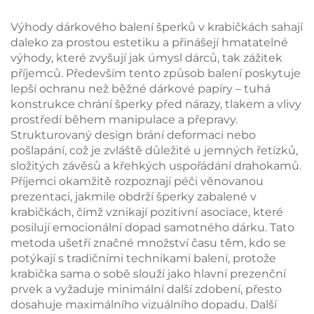
náhrdelníky, prstýnky
a náušnice, krabička s
Výhody dárkového balení šperků v krabičkách sahají
třídou pro balení,
daleko za prostou estetiku a přinášejí hmatatelné
personalizovaná
výhody, které zvyšují jak úmysl dárců, tak zážitek
dárková krabička,
příjemců. Především tento způsob balení poskytuje
dávkové balení
lepší ochranu než běžné dárkové papíry – tuhá
konstrukce chrání šperky před nárazy, tlakem a vlivy
prostředí během manipulace a přepravy.
Strukturovaný design brání deformaci nebo
pošlapání, což je zvláště důležité u jemných řetízků,
složitých závěsů a křehkých uspořádání drahokamů.
Příjemci okamžitě rozpoznají péči věnovanou
prezentaci, jakmile obdrží šperky zabalené v
krabičkách, čímž vznikají pozitivní asociace, které
posilují emocionální dopad samotného dárku. Tato
metoda ušetří značné množství času těm, kdo se
potýkají s tradičními technikami balení, protože
krabička sama o sobě slouží jako hlavní prezenční
prvek a vyžaduje minimální další zdobení, přesto
dosahuje maximálního vizuálního dopadu. Další