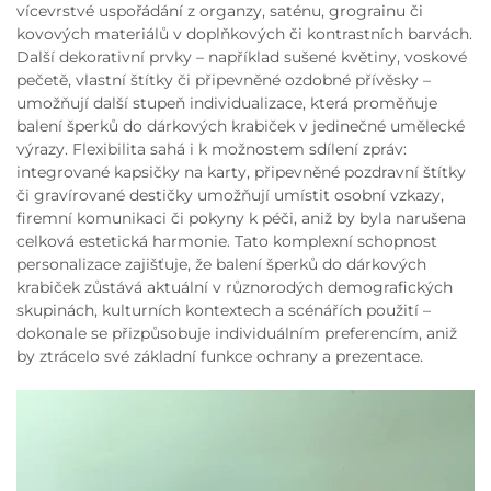
vícevrstvé uspořádání z organzy, saténu, grograinu či
kovových materiálů v doplňkových či kontrastních barvách.
Další dekorativní prvky – například sušené květiny, voskové
pečetě, vlastní štítky či připevněné ozdobné přívěsky –
umožňují další stupeň individualizace, která proměňuje
balení šperků do dárkových krabiček v jedinečné umělecké
výrazy. Flexibilita sahá i k možnostem sdílení zpráv:
integrované kapsičky na karty, připevněné pozdravní štítky
či gravírované destičky umožňují umístit osobní vzkazy,
firemní komunikaci či pokyny k péči, aniž by byla narušena
celková estetická harmonie. Tato komplexní schopnost
personalizace zajišťuje, že balení šperků do dárkových
krabiček zůstává aktuální v různorodých demografických
skupinách, kulturních kontextech a scénářích použití –
dokonale se přizpůsobuje individuálním preferencím, aniž
by ztrácelo své základní funkce ochrany a prezentace.