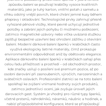
způsobu balení se používají krabičky vysoce kvalitních
materiálů, jako je tuhý karton, vnitřní potah z sametu a
vlhku odolný vnější povrch, které chrání jemné kusy během
přepravy i skladování. Technologické prvky zahrnují přesně
vyřezané pěnové vložky, které pevně uchycují jednotlivé
položky a zabrání jejich pohybu či možnému poškození,
zatímco magnetické uzávory nebo víčka uvázaná stužkou
zajišťují bezpečné uzavření bez ohrožení zážitku z otevírání
balení. Moderní dárkové balení šperků v krabičkách často
využívá ekologicky šetrné materiály, čímž prokazuje
environmentální odpovědnost aniž by obětovalo elegance.
Aplikace dárkového balení šperků v krabičkách sahají přes
celou řadu příležitostí a prostředí – od obchodních prostor,
kde značky usilují o posílení své premium pozice, až po
osobní darování při zasnoubeních, výročích, narozeninách a
svátečních oslavách. Profesionální zlatníci se na toto balení
spoléhají ke zvýšení vnímané hodnoty svých produktů,
zatímco jednotlivci ocení, jak zvyšuje úroveň jejich
darovacích gest. Systém je vhodný pro různé typy šperků,
včetně prstenů, náhrdelníků, náramků, náušnic a hodinek, a
nabízí přizpůsobitelné konfigurace, které se přizpůsobují