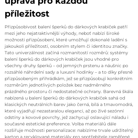
úprava pro každou
příležitost
Přizpůsobivost balení šperků do dárkových krabiček patří
mezi jeho nejatraktivnější výhody, neboť nabízí široké
možnosti přizpůsobení, které umožňují dokonalé ladění s
jakoukoli příležitostí, osobním stylem či identitou značky.
Tato univerzálnost začíná rozmanitostí rozměrů: systémy
balení šperků do dárkových krabiček jsou vhodné pro
všechny druhy šperků – od jemných prstenu a náušnic po
rozsáhlé náhrdelní sady a luxusní hodinky – a to díky přesně
přizpůsobeným přihrádkám, jež se přizpůsobují konkrétním
rozměrům jednotlivých položek bez nadměrného
prázdného prostoru či nedostatečné ochrany. Barevná škála
nabízená u balení šperků do dárkových krabiček sahá od
klasických neutrálních barev jako černá, bílá a tmavomodrá,
které vyjadřují nezastaralou eleganci, až po živé sezónní
odstíny a kovové povrchy, jež zachycují oslavující náladu i
současné estetické preference. Volba materiálů dále
rozšiřuje možnosti personalizace: nabízíme trvale udržitelný
karton a recyklované materiály pro spotřebitele zaměřené