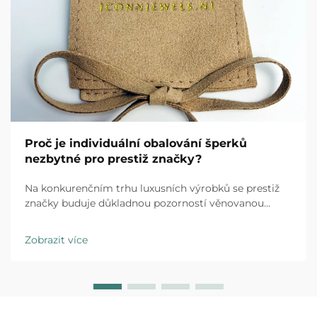
Proč je individuální obalování šperků
nezbytné pro prestiž značky?
Na konkurenčním trhu luxusních výrobků se prestiž
značky buduje důkladnou pozorností věnovanou
každému kontaktu s klientem a individuální obalování
šperků představuje první fyzickou interakci mezi vaší
Zobrazit více
značkou a zákazníkem. Zážitek z rozbalení…