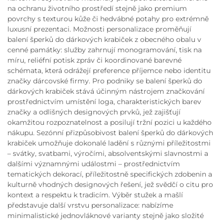
na ochranu životního prostředí stejně jako premium
povrchy s texturou kůže či hedvábné potahy pro extrémně
luxusní prezentaci. Možnosti personalizace proměňují
balení šperků do dárkových krabiček z obecného obalu v
cenné památky: služby zahrnují monogramování, tisk na
míru, reliéfní potisk zpráv či koordinované barevné
schémata, která odrážejí preference příjemce nebo identitu
značky dárcovské firmy. Pro podniky se balení šperků do
dárkových krabiček stává účinným nástrojem značkování
prostřednictvím umístění loga, charakteristických barev
značky a odlišných designových prvků, jež zajišťují
okamžitou rozpoznatelnost a posilují tržní pozici u každého
nákupu. Sezónní přizpůsobivost balení šperků do dárkových
krabiček umožňuje dokonalé ladění s různými příležitostmi
– svátky, svatbami, výročími, absolventskými slavnostmi a
dalšími významnými událostmi – prostřednictvím
tematických dekorací, příležitostně specifických zdobenin a
kulturně vhodných designových řešení, jež svědčí o citu pro
kontext a respektu k tradicím. Výběr stužek a mašlí
představuje další vrstvu personalizace: nabízíme
minimalistické jednovláknové varianty stejně jako složité