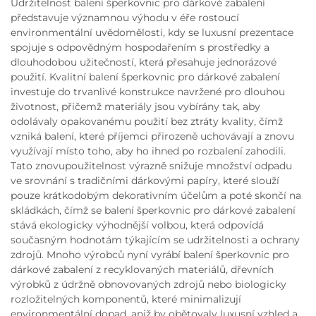
Udržitelnost balení šperkovnic pro dárkové zabalení
představuje významnou výhodu v éře rostoucí
environmentální uvědomělosti, kdy se luxusní prezentace
spojuje s odpovědným hospodařením s prostředky a
dlouhodobou užitečností, která přesahuje jednorázové
použití. Kvalitní balení šperkovnic pro dárkové zabalení
investuje do trvanlivé konstrukce navržené pro dlouhou
životnost, přičemž materiály jsou vybírány tak, aby
odolávaly opakovanému použití bez ztráty kvality, čímž
vzniká balení, které příjemci přirozeně uchovávají a znovu
využívají místo toho, aby ho ihned po rozbalení zahodili.
Tato znovupoužitelnost výrazně snižuje množství odpadu
ve srovnání s tradičními dárkovými papíry, které slouží
pouze krátkodobým dekorativním účelům a poté skončí na
skládkách, čímž se balení šperkovnic pro dárkové zabalení
stává ekologicky výhodnější volbou, která odpovídá
současným hodnotám týkajícím se udržitelnosti a ochrany
zdrojů. Mnoho výrobců nyní vyrábí balení šperkovnic pro
dárkové zabalení z recyklovaných materiálů, dřevních
výrobků z údržně obnovovaných zdrojů nebo biologicky
rozložitelných komponentů, které minimalizují
environmentální dopad, aniž by obětovaly luxusní vzhled a