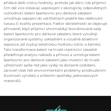
přidává další vrstvu hodnoty, protože jak dárci, tak příjemci
čím dál více získávají uspokojení z ekologicky odpovědných
rozhodnutí; balení šperkovnic pro dárkové zabalení
umožňuje zapojení do udržitelných praktik bez obětování
luxusu či kvality prezentace. Faktor sbíratelnosti se objevuje
přirozeně, když příjemci shromažďují koordinované sady
balení šperkovnic pro dárkové zabalení, které vytvářejí
organizované systémy uskladnění a vizuálně atraktivní
expozice, jež zvyšují estetickou hodnotu ložnic a šatníků.
Tato transformace balení na trvalé vlastnictví zásadně
předefinuje analýzu nákladů a přínosů a umisťuje balení
šperkovnic pro dárkové zabalení jako investici do trvalé
užitečnosti spíše než jako výdaj na dočasné ozdobení,
zároveň však řeší environmentální problémy prodloužením
životnosti výrobků a snížením spotřeby jednorázových
materiálů.