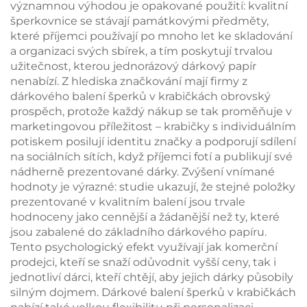
významnou výhodou je opakované použití: kvalitní
šperkovnice se stávají památkovými předměty,
které příjemci používají po mnoho let ke skladování
a organizaci svých sbírek, a tím poskytují trvalou
užitečnost, kterou jednorázový dárkový papír
nenabízí. Z hlediska značkování mají firmy z
dárkového balení šperků v krabičkách obrovský
prospěch, protože každý nákup se tak proměňuje v
marketingovou příležitost – krabičky s individuálním
potiskem posilují identitu značky a podporují sdílení
na sociálních sítích, když příjemci fotí a publikují své
nádherně prezentované dárky. Zvýšení vnímané
hodnoty je výrazné: studie ukazují, že stejné položky
prezentované v kvalitním balení jsou trvale
hodnoceny jako cennější a žádanější než ty, které
jsou zabalené do základního dárkového papíru.
Tento psychologický efekt využívají jak komerční
prodejci, kteří se snaží odůvodnit vyšší ceny, tak i
jednotliví dárci, kteří chtějí, aby jejich dárky působily
silným dojmem. Dárkové balení šperků v krabičkách