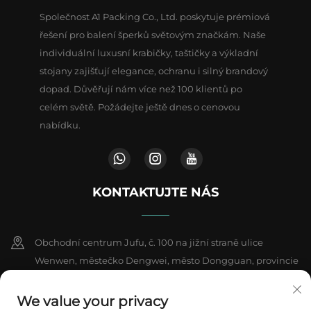
Společnost A1 Packing Co., Ltd. poskytuje prémiová
řešení pro balení šperků světovým značkám. Naše
individuální luxusní krabičky, taštičky a výkladní
stojany zajišťují elegance, ochranu i silný brandový
dopad. Důvěřují nám více než 100 klientů po
celém světě. Požádejte ještě dnes o cenovou
nabídku.
KONTAKTUJTE NÁS
Obchodní centrum Jufu, č. 100 na jižní straně ulice
Wenwen, městečko Dengwei, město Dongguan, provincie
Kuang-tung, Čína
We value your privacy
+86-18802602550