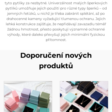
tyto pytlíky za nezbytné. Univerzálnost malých šperkových
pytlíků umožňuje jejich použití pro různé typy šperků – od
jemných řetízků, u nichž je třeba zabránit splétání, až po
drahocenné kameny vyžadující tlumenou ochranu. Jejich
lehká konstrukce zajišťuje, že nepřidávají zavazadlu téměř
žádnou hmotnost, přesto poskytují významné ochranné
výhody, které daleko převyšují jejich minimální fyzickou
přítomnost.
Doporučení nových
produktů