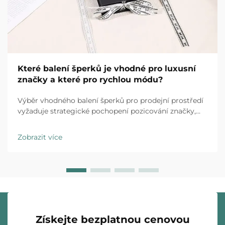
Které balení šperků je vhodné pro luxusní
značky a které pro rychlou módu?
Výběr vhodného balení šperků pro prodejní prostředí
vyžaduje strategické pochopení pozicování značky,
očekávání zákazníků a provozních realit. Luxusní
značky i obchodní řetězce specializující se na rychlou
Zobrazit více
módu působí v zásadně odlišných...
Získejte bezplatnou cenovou