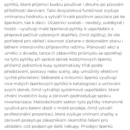
pytlíků, které příjemci budou používat i dlouho po původní
příležitosti darování. Tato dvojúčelová funkčnost zvyšuje
vnímanou hodnotu a vytváří trvalé pozitivní asociace jak ke
šperkům, tak k dárci. Účastníci svateb – nevěsty, svědkyně i
hosté – využívají malé šperkové pytlíky k uspořádání a
přepravě pečlivě vybraných doplňků, čímž zajišťují, že vše
potřebné pro obřad i slavnost zůstane v dokonalém stavu i
během intenzivního přípravního režimu. Plánovači akcí a
umělci z divadla, tance či zábavního průmyslu se spoléhají
na tyto pytlíky při správě sbírek kostýmových šperků,
přičemž jednotlivé kusy systematicky třídí podle
představení, postavy nebo scény, aby umožnily efektivní
rychlé převlečení. Sběratelé a milovníci šperků využívají
více malých šperkových pytlíků k katalogizaci a uchování
svých sbírek, čímž vytvářejí systémové uspořádání, které
chrání investiční kusy a zároveň zjednodušuje správu
inventarizace. Maloobchodní sektor tyto pytlíky intenzivně
využívá pro balení zboží v místě prodeje, čímž vytváří
profesionální prezentaci, která zvyšuje vnímaní značky a
zároveň poskytuje zákazníkům okamžité řešení pro
ukládání, což podporuje další nákupy. Prodejci šperků