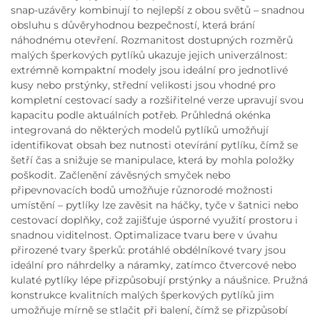
snap-uzávěry kombinují to nejlepší z obou světů – snadnou
obsluhu s důvěryhodnou bezpečností, která brání
náhodnému otevření. Rozmanitost dostupných rozměrů
malých šperkových pytlíků ukazuje jejich univerzálnost:
extrémně kompaktní modely jsou ideální pro jednotlivé
kusy nebo prstýnky, střední velikosti jsou vhodné pro
kompletní cestovací sady a rozšiřitelné verze upravují svou
kapacitu podle aktuálních potřeb. Průhledná okénka
integrovaná do některých modelů pytlíků umožňují
identifikovat obsah bez nutnosti otevírání pytlíku, čímž se
šetří čas a snižuje se manipulace, která by mohla položky
poškodit. Začlenění závěsných smyček nebo
připevnovacích bodů umožňuje různorodé možnosti
umístění – pytlíky lze zavěsit na háčky, tyče v šatnici nebo
cestovací doplňky, což zajišťuje úsporné využití prostoru i
snadnou viditelnost. Optimalizace tvaru bere v úvahu
přirozené tvary šperků: protáhlé obdélníkové tvary jsou
ideální pro náhrdelky a náramky, zatímco čtvercové nebo
kulaté pytlíky lépe přizpůsobují prstýnky a náušnice. Pružná
konstrukce kvalitních malých šperkových pytlíků jim
umožňuje mírně se stlačit při balení, čímž se přizpůsobí