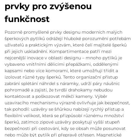
prvky pro zvýšenou
funkčnost
Pozorně promyšlené prvky designu moderních malých
šperkových pytlíků odrážejí hluboké porozumění potřebám
uživatelů a praktickým výzvám, které čelí majitelé šperků
při jejich uskladnění. Kompartimentace patří mezi
nejcenější inovace v oblasti designu – mnoho pytlíků je
vybaveno vnitřními dělicími přepážkami, oddělenými
kapsami nebo více komorami, které umožňují třídit a
izolovat různé typy šperků. Tento organizační přístup
zabrání splétání náhrdel s náramky, udrží páry náušnic
pohromadě a zajistí, že tvrdší drahokamy nebudou
kontaktovat a poškozovat měkčí kameny. Výběr
uzavíracího mechanismu výrazně ovlivňuje jak bezpečnost,
tak pohodlí: uzávěry se šňůrkou nabízejí rychlý přístup a
flexibilní velikost, která se přizpůsobí různému množství
šperků, zatímco zipové uzávěry poskytují vyšší stupeň
bezpečnosti při cestování, kdy se obsah může posunovat
nebo může být pytlík při přepravě otřesen. Magnetické