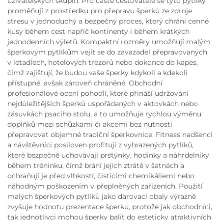
uživatelských skupin. Pro časté cestovatele se tyto pytlíky
proměňují z prostředku pro přepravu šperků ze zdroje
stresu v jednoduchý a bezpečný proces, který chrání cenné
kusy během cest napříč kontinenty i během krátkých
jednodenních výletů. Kompaktní rozměry umožňují malým
šperkovým pytlíkům vejít se do zavazadel přepravovaných
v letadlech, hotelových trezorů nebo dokonce do kapes,
čímž zajišťují, že budou vaše šperky kdykoli a kdekoli
přístupné, avšak zároveň chráněné. Obchodní
profesionálové ocení pohodlí, které přináší udržování
nejdůležitějších šperků uspořádaných v aktovkách nebo
zásuvkách psacího stolu, a to umožňuje rychlou výměnu
doplňků mezi schůzkami či akcemi bez nutnosti
přepravovat objemné tradiční šperkovnice. Fitness nadšenci
a návštěvníci posiloven profitují z vyhrazených pytlíků,
které bezpečně uchovávají prstýnky, hodinky a náhrdelníky
během tréninku, čímž brání jejich ztrátě v šatnách a
ochraňují je před vlhkostí, čisticími chemikáliemi nebo
náhodným poškozením v přeplněných zařízeních. Použití
malých šperkových pytlíků jako darovací obaly výrazně
zvyšuje hodnotu prezentace šperků, protože jak obchodníci,
tak jednotlivci mohou šperky balit do esteticky atraktivních