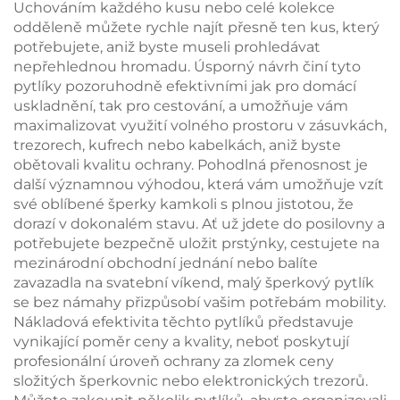
Uchováním každého kusu nebo celé kolekce
odděleně můžete rychle najít přesně ten kus, který
potřebujete, aniž byste museli prohledávat
nepřehlednou hromadu. Úsporný návrh činí tyto
pytlíky pozoruhodně efektivními jak pro domácí
uskladnění, tak pro cestování, a umožňuje vám
maximalizovat využití volného prostoru v zásuvkách,
trezorech, kufrech nebo kabelkách, aniž byste
obětovali kvalitu ochrany. Pohodlná přenosnost je
další významnou výhodou, která vám umožňuje vzít
své oblíbené šperky kamkoli s plnou jistotou, že
dorazí v dokonalém stavu. Ať už jdete do posilovny a
potřebujete bezpečně uložit prstýnky, cestujete na
mezinárodní obchodní jednání nebo balíte
zavazadla na svatební víkend, malý šperkový pytlík
se bez námahy přizpůsobí vašim potřebám mobility.
Nákladová efektivita těchto pytlíků představuje
vynikající poměr ceny a kvality, neboť poskytují
profesionální úroveň ochrany za zlomek ceny
složitých šperkovnic nebo elektronických trezorů.