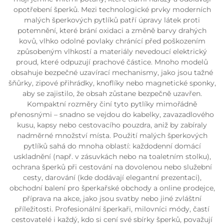
opotřebení šperků. Mezi technologické prvky moderních
malých šperkových pytlíků patří úpravy látek proti
potemnění, které brání oxidaci a změně barvy drahých
kovů, vlhko odolné povlaky chránící před poškozením
způsobeným vlhkostí a materiály nevedoucí elektrický
proud, které odpuzují prachové částice. Mnoho modelů
obsahuje bezpečné uzavírací mechanismy, jako jsou tažné
šňůrky, zipové přihrádky, knoflíky nebo magnetické sponky,
aby se zajistilo, že obsah zůstane bezpečně uzavřen.
Kompaktní rozměry činí tyto pytlíky mimořádně
přenosnými – snadno se vejdou do kabelky, zavazadlového
kusu, kapsy nebo cestovacího pouzdra, aniž by zabíraly
nadměrné množství místa. Použití malých šperkových
pytlíků sahá do mnoha oblastí: každodenní domácí
uskladnění (např. v zásuvkách nebo na toaletním stolku),
ochrana šperků při cestování na dovolenou nebo služební
cesty, darování (kde dodávají elegantní prezentaci),
obchodní balení pro šperkařské obchody a online prodejce,
příprava na akce, jako jsou svatby nebo jiné zvláštní
příležitosti. Profesionální šperkaři, milovníci módy, častí
cestovatelé i každý, kdo si cení své sbírky šperků, považují