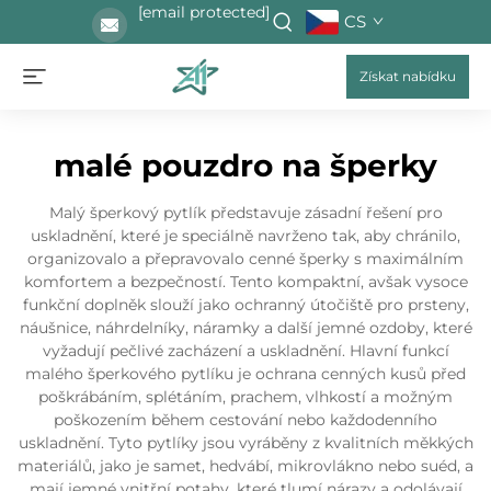
[email protected]
CS
Získat nabídku
malé pouzdro na šperky
Malý šperkový pytlík představuje zásadní řešení pro
uskladnění, které je speciálně navrženo tak, aby chránilo,
organizovalo a přepravovalo cenné šperky s maximálním
komfortem a bezpečností. Tento kompaktní, avšak vysoce
funkční doplněk slouží jako ochranný útočiště pro prsteny,
náušnice, náhrdelníky, náramky a další jemné ozdoby, které
vyžadují pečlivé zacházení a uskladnění. Hlavní funkcí
malého šperkového pytlíku je ochrana cenných kusů před
poškrábáním, splétáním, prachem, vlhkostí a možným
poškozením během cestování nebo každodenního
uskladnění. Tyto pytlíky jsou vyráběny z kvalitních měkkých
materiálů, jako je samet, hedvábí, mikrovlákno nebo suéd, a
mají jemné vnitřní potahy, které tlumí nárazy a odolávají