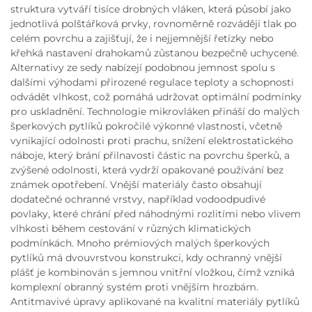
struktura vytváří tisíce drobných vláken, která působí jako
jednotlivá polštářková prvky, rovnoměrně rozvádějí tlak po
celém povrchu a zajišťují, že i nejjemnější řetízky nebo
křehká nastavení drahokamů zůstanou bezpečně uchycené.
Alternativy ze sedy nabízejí podobnou jemnost spolu s
dalšími výhodami přirozené regulace teploty a schopnosti
odvádět vlhkost, což pomáhá udržovat optimální podmínky
pro uskladnění. Technologie mikrovláken přináší do malých
šperkových pytlíků pokročilé výkonné vlastnosti, včetně
vynikající odolnosti proti prachu, snížení elektrostatického
náboje, který brání přilnavosti částic na povrchu šperků, a
zvýšené odolnosti, která vydrží opakované používání bez
známek opotřebení. Vnější materiály často obsahují
dodatečné ochranné vrstvy, například vodoodpudivé
povlaky, které chrání před náhodnými rozlitími nebo vlivem
vlhkosti během cestování v různých klimatických
podmínkách. Mnoho prémiových malých šperkových
pytlíků má dvouvrstvou konstrukci, kdy ochranný vnější
plášť je kombinován s jemnou vnitřní vložkou, čímž vzniká
komplexní obranný systém proti vnějším hrozbám.
Antitmavivé úpravy aplikované na kvalitní materiály pytlíků