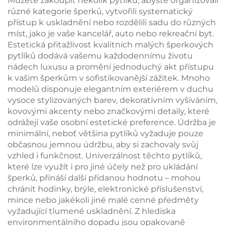
Můžete zakoupit několik pytlíků, abyste organizovali
různé kategorie šperků, vytvořili systematický
přístup k uskladnění nebo rozdělili sadu do různých
míst, jako je vaše kancelář, auto nebo rekreační byt.
Estetická přitažlivost kvalitních malých šperkových
pytlíků dodává vašemu každodennímu životu
nádech luxusu a promění jednoduchý akt přístupu
k vašim šperkům v sofistikovanější zážitek. Mnoho
modelů disponuje elegantním exteriérem v duchu
vysoce stylizovaných barev, dekorativním vyšíváním,
kovovými akcenty nebo značkovými detaily, které
odrážejí vaše osobní estetické preference. Údržba je
minimální, neboť většina pytlíků vyžaduje pouze
občasnou jemnou údržbu, aby si zachovaly svůj
vzhled i funkčnost. Univerzálnost těchto pytlíků,
které lze využít i pro jiné účely než pro ukládání
šperků, přináší další přidanou hodnotu – mohou
chránit hodinky, brýle, elektronické příslušenství,
mince nebo jakékoli jiné malé cenné předměty
vyžadující tlumené uskladnění. Z hlediska
environmentálního dopadu jsou opakovaně