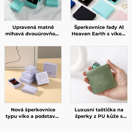
Upravená matně
Šperkovnice řady A1
mlhavá dvouúrovňová
Heaven Earth s víkem
zásuvková trezorová
pro prsteny a
krabička s
náhrdelníky –
geometrickým
individuální rozměr a
designem z lepenky
tvar, materiál z
pro exkluzivní značku
umělého papíru /
šperků – avantgardní
kartonu – speciální
identitní krabička.
velkoobchodní
nabídka
Nová šperkovnice
Luxusní taštička na
typu víko a podstavec
šperky z PU kůže s
– fialová lavandulová
možností potisku loga,
obdélníková
mincovní taštička se