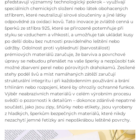
představují významný technologický pokrok – využívají
speciálních chemických složení nebo látek obohacených
stříbrem, které neutralizují sírové sloučeniny a jiné látky
odpovědné za oxidaci kovů. Tato inovace je zvláště cenná u
šperků ze stříbra 925, které se přirozeně potemňuje při
styku se vzduchem a vlhkostí, a umožňuje tak ukládat kusy
po delší dobu bez nutnosti pravidelného leštění nebo
údržby. Odolnost proti vyblednutí (barvostálost)
prémiových materiálů zaručuje, že barviva a povrchové
úpravy se nebudou přenášet na vaše šperky a nezpůsobí tak
možné zbarvení perel nebo pórovitých drahokamů. Zesílené
stehy podél švů a míst namáhaných zátěží zaručují
strukturální integritu i při každodenním používání a brání
trhlinám nebo rozpojení, které by ohrozily ochranné funkce.
Výběr neabrazivních materiálů v celém výrobním procesu
svědčí o pozornosti k detailům – dokonce zdánlivě nepatrné
součásti, jako jsou zipy, šňůrky nebo etikety, jsou vyrobeny
z hladkých, šperkům bezpečných materiálů, které nikdy
nezachytí jemné řetízky ani nepoškrábou leštěné povrchy.