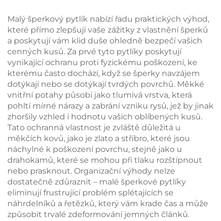
šperkovnice s
stlačením, taštička na
jednoduchým vzorem
rtěnku s pružinovým
Malý šperkový pytlík nabízí řadu praktických výhod,
pro ukládání prstenů a
kovovým uzávěrem
které přímo zlepšují vaše zážitky z vlastnění šperků
náhrdelníků
pro balení šperků
a poskytují vám klid duše ohledně bezpečí vašich
cenných kusů. Za prvé tyto pytlíky poskytují
vynikající ochranu proti fyzickému poškození, ke
kterému často dochází, když se šperky navzájem
dotýkají nebo se dotýkají tvrdých povrchů. Měkké
vnitřní potahy působí jako tlumivá vrstva, která
pohltí mírné nárazy a zabrání vzniku rysů, jež by jinak
zhoršily vzhled i hodnotu vašich oblíbených kusů.
Tato ochranná vlastnost je zvláště důležitá u
měkčích kovů, jako je zlato a stříbro, které jsou
náchylné k poškození povrchu, stejně jako u
drahokamů, které se mohou při tlaku rozštípnout
nebo prasknout. Organizační výhody nelze
dostatečně zdůraznit – malé šperkové pytlíky
eliminují frustrující problém splétajících se
náhrdelníků a řetězků, který vám krade čas a může
způsobit trvalé zdeformování jemných článků.