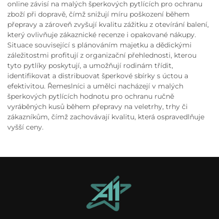
online závisí na malých šperkových pytlících pro ochranu
zboží při dopravě, čímž snižují míru poškození během
přepravy a zároveň zvyšují kvalitu zážitku z otevírání balení,
který ovlivňuje zákaznické recenze i opakované nákupy.
Situace související s plánováním majetku a dědickými
záležitostmi profitují z organizační přehlednosti, kterou
tyto pytlíky poskytují, a umožňují rodinám třídit,
identifikovat a distribuovat šperkové sbírky s úctou a
efektivitou. Řemeslníci a umělci nacházejí v malých
šperkových pytlících hodnotu pro ochranu ručně
vyráběných kusů během přepravy na veletrhy, trhy či
zákazníkům, čímž zachovávají kvalitu, která ospravedlňuje
vyšší ceny.