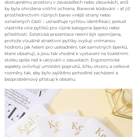
dostupnému prostoru v zavazadlech nebo zásuvkách, aniž
by byla ohrožena vnitřní ochrana. Barevné kódování – ať již
prostřednictvím různých barev vnější strany nebo
označených částí – usnadňuje rychlou identifikaci, pokud
vlastníte více pytlíků pro různé kategorie šperků nebo
příležitosti. Estetická prezentace nesmí být opomíjena,
protože vizuálně atraktivní pytlíky zvyšují vnímanou
hodnotu jak řešení pro uskladnění, tak samotných šperků,
které obsahují, a jsou tak vhodné k vystavení na toaletním
stolku spíše než k ukrývání v zásuvkách. Ergonomické
aspekty ovlivňují umístění popruhů, šířku otvoru a celkové
rozměry tak, aby bylo zajištěno pohodlné zacházení a
bezproblémový přístup k obsahu.