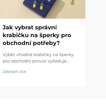
Jak vybrat správní
Ja
krabičku na šperky pro
kr
obchodní potřeby?
dá
je
Výběr vhodné krabičky na šperky
pro obchodní provoz vyžaduje
Poso
pečlivé zvážení několika faktorů,
špe
Zobrazit více
které ovlivňují jak vnímání
pře
Zobr
zákazníků, tak efektivitu podnikání.
kri
Správné řešení balení slouží jako
výz
více než jen ochranný prostor...
zna
celk