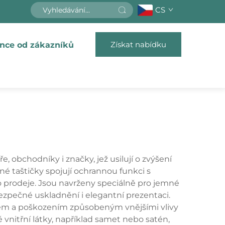
CS
Získat nabídku
nce od zákazníků
, obchodníky i značky, jež usilují o zvýšení
né taštičky spojují ochrannou funkci s
o prodeje. Jsou navrženy speciálně pro jemné
bezpečné uskladnění i elegantní prezentaci.
hem a poškozením způsobeným vnějšími vlivy
vnitřní látky, například samet nebo satén,