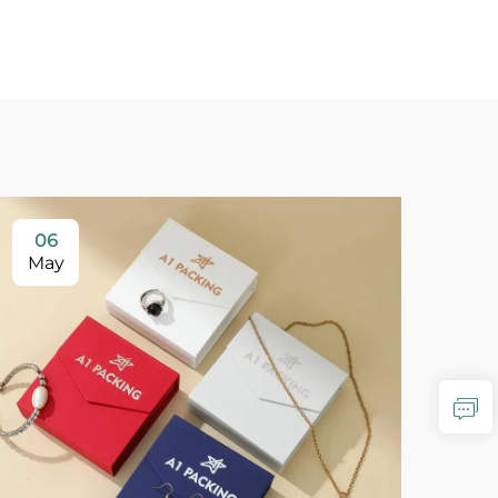
06
2
May
Ap