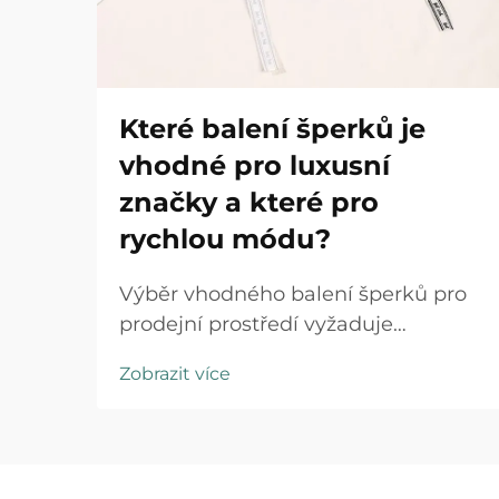
Které balení šperků je
vhodné pro luxusní
značky a které pro
rychlou módu?
Výběr vhodného balení šperků pro
prodejní prostředí vyžaduje
strategické pochopení pozicování
Zobrazit více
značky, očekávání zákazníků a
provozních realit. Luxusní značky i
obchodní řetězce specializující se na
rychlou módu působí v zásadně