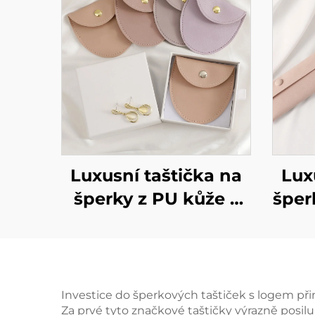
Luxusní taštička na
Lux
šperky z PU kůže s
šper
možností potisku
s
loga, obálka se
log
snapovým
p
knoflíkem, měkké
m
Investice do šperkových taštiček s logem při
Za prvé tyto značkové taštičky výrazně posilu
vnitřní potah z