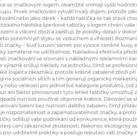
štičce se značkovým logem, okamžitě vnímají vyšší hodno
tižloutlé balicí
úchytkou pro ba
upu. Prvek značkování vytváří trvalý dojem, protože zákaz
tování nebo jako dárek – každá taštička se tak stává cho
taštička
náhrdelníků
tického hlediska šperkové taštičky s logem chrání vaše
prstenů
zení a vrácení zboží a zajišťují, že položky dorazí v doko
nebo potemní při styku se vzduchem a vlhkostí. Rozma
vaší značky – buď luxusní samet pro vysoce ceněné kusy,
čky zaměřené na udržitelnost. Nákladová efektivita pře
sti značkování ve srovnání s nákladnými reklamními kam
 výrazně snižují náklady na jednotku, čímž se profesion
ké loajalita zákazníků, protože krásně zabalené zboží při
lejí na sociálních sítích a tím generují organický market
y nebo velikosti pro jednotlivé kategorie produktů, což
ut ani faktor přenosnosti: tyto lehké taštičky umožň
dpadá nutnost používat objemné krabice. Dárování se s
arování balení bez nutnosti dalšího zabalení, čímž přid
je rozpoznatelnost a zapamatovatelnost značky, a proto
tičky odlišují vaše podnikání od konkurence, která použ
, který cení zákaznické zkušenosti. Nakonec ekologický 
pro udržitelné praktiky a posiluje reputaci vaší značk