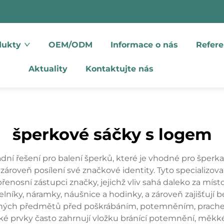
dukty
OEM/ODM
Informace o nás
Refere
Aktuality
Kontaktujte nás
šperkové sáčky s logem
ní řešení pro balení šperků, které je vhodné pro šperkaře
roveň posílení své značkové identity. Tyto specializova
nosní zástupci značky, jejichž vliv sahá daleko za míst
elníky, náramky, náušnice a hodinky, a zároveň zajišťují 
cenných předmětů před poškrábáním, potemněním, prac
é prvky často zahrnují vložku bránící potemnění, měkké 