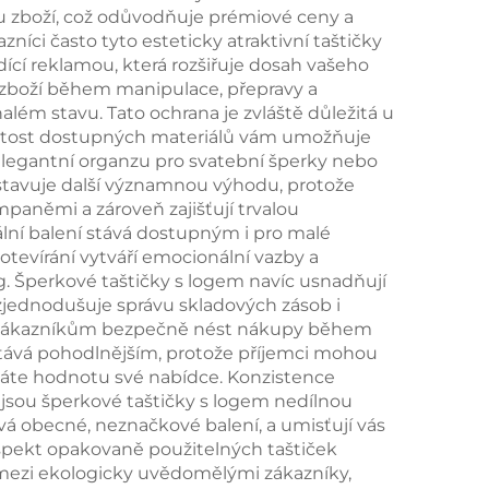
tu zboží, což odůvodňuje prémiové ceny a
lení
nabídka
níci často tyto esteticky atraktivní taštičky
dící reklamou, která rozšiřuje dosah vašeho
 a
personalizovaných
 zboží během manipulace, přepravy a
krabiček na šperky,
nalém stavu. Tato ochrana je zvláště důležitá u
nitost dostupných materiálů vám umožňuje
sada k zakoupení v
 elegantní organzu pro svatební šperky nebo
dávkách
dstavuje další významnou výhodu, protože
paněmi a zároveň zajišťují trvalou
ální balení stává dostupným i pro malé
 otevírání vytváří emocionální vazby a
ing. Šperkové taštičky s logem navíc usnadňují
 zjednodušuje správu skladových zásob i
ují zákazníkům bezpečně nést nákupy během
tává pohodlnějším, protože příjemci mohou
áváte hodnotu své nabídce. Konzistence
 jsou šperkové taštičky s logem nedílnou
ívá obecné, neznačkové balení, a umisťují vás
aspekt opakovaně použitelných taštiček
y mezi ekologicky uvědomělými zákazníky,