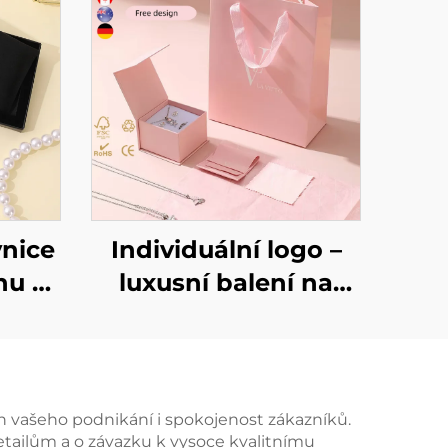
vnice
Individuální logo –
nu s
luxusní balení na
sku
šperky, krabička na
nice
náhrdelníky, prsteny
pro
a náušnice spolu s
ků s
papírovým pytlíkem,
ch vašeho podnikání i spokojenost zákazníků.
detailům a o závazku k vysoce kvalitnímu
u
velkoobchodní