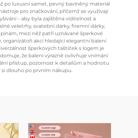
 až po luxusní samet, pevný bavlněný materiál
ástroje pro značkování, přičemž se využívají
vyšívání – aby byla zajištěna viditelnost a
né veletrhy, svatební dárky, firemní dárky,
kupinám, mezi něž patří uznávané šperkové
organizátoři akcí hledající elegantní balení
iverzálnost šperkových taštiček s logem je
omuje, že balení výrazně ovlivňuje vnímání
ální přístup, pozornost k detailům a hodnotu
jí si dlouho po prvním nákupu.