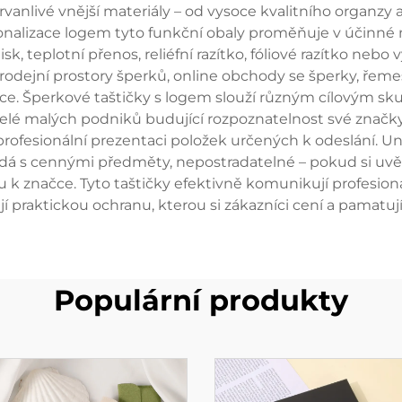
rvanlivé vnější materiály – od vysoce kvalitního organzy
nalizace logem tyto funkční obaly proměňuje v účinné n
sk, teplotní přenos, reliéfní razítko, fóliové razítko nebo 
rodejní prostory šperků, online obchody se šperky, řemesl
kce. Šperkové taštičky s logem slouží různým cílovým s
telé malých podniků budující rozpoznatelnost své značky, 
rofesionální prezentaci položek určených k odeslání. Un
dá s cennými předměty, nepostradatelné – pokud si uvěd
u k značce. Tyto taštičky efektivně komunikují profesion
í praktickou ochranu, kterou si zákazníci cení a pamatu
Populární produkty