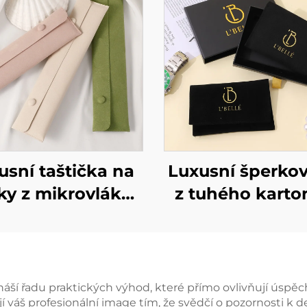
usní taštička na
Luxusní šperko
ky z mikrovlákna
z tuhého karto
 individuálním
možností poti
em a příchytkou
loga – Šperkov
ro náhrdelník,
typu zásuvka 
ěkký obal pro
uskladnění šper
náší řadu praktických výhod, které přímo ovlivňují úspě
jí váš profesionální image tím, že svědčí o pozornosti k 
pendentivy,
mašličkovo