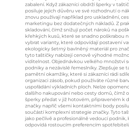
zabalení. Když zákazníci obdrží šperky v ta
mikrovlákna pro
pro
posiluje jejich důvěru ve své rozhodnutí o nák
znovu používají například pro uskladnění, ces
uskladnění náušnic,
marketingu bez dodatečných nákladů. Z prak
prstenu a
skladování, čímž snižují počet nároků na poško
křehkých kusů, které se snadno poškrabou 
náhrdelníků
vybrat varianty, které odpovídají postavení 
ekologicky šetrný bavlněný materiál pro zna
tyto taštičky nabízejí cenově výhodné možno
viditelnost. Objednávkou velkého množství se
podniky a nezávislé řemeslníky. Zlepšuje se ta
pamětní okamžiky, které si zákazníci rádi sdí
organizaci zásob, pokud používáte různé barv
uspořádání výkladních ploch. Nelze opomeno
dalšího nakupování nebo cesty domů, čímž o
šperky předat v již hotovém, připraveném k d
značky napříč všemi kontaktními body posilu
součástí komplexní strategie značky. Tyto taš
jako pečlivě a profesionálně vedoucí podnik
odpovídá rostoucím preferencím spotřebitelů 