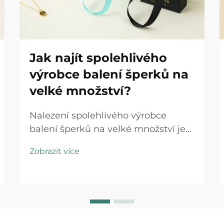
Jak najít spolehlivého
výrobce balení šperků na
velké množství?
Nalezení spolehlivého výrobce
balení šperků na velké množství je
rozhodující krok, který může výrazně
Zobrazit více
ovlivnit pověst vaší značky, provozní
efektivitu i výši ziskových marží. Ať
už uvádíte na trh novou kolekci
šperků nebo rozšiřujete stávající
podnik...