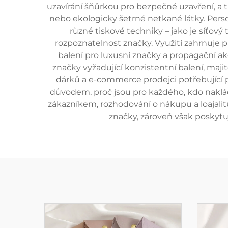
uzavírání šňůrkou pro bezpečné uzavření, a t
nebo ekologicky šetrné netkané látky. Perso
různé tiskové techniky – jako je síťový ti
rozpoznatelnost značky. Využití zahrnuje p
balení pro luxusní značky a propagační a
značky vyžadující konzistentní balení, maji
dárků a e-commerce prodejci potřebující p
důvodem, proč jsou pro každého, kdo naklá
zákazníkem, rozhodování o nákupu a loajalit
značky, zároveň však poskytuj