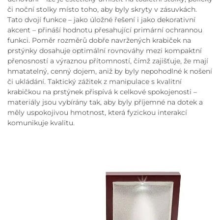
či noční stolky místo toho, aby byly skryty v zásuvkách.
Tato dvojí funkce – jako úložné řešení i jako dekorativní
akcent – přináší hodnotu přesahující primární ochrannou
funkci. Poměr rozměrů dobře navržených krabiček na
prstýnky dosahuje optimální rovnováhy mezi kompaktní
přenosností a výraznou přítomností, čímž zajišťuje, že mají
hmatatelný, cenný dojem, aniž by byly nepohodlné k nošení
či ukládání. Taktický zážitek z manipulace s kvalitní
krabičkou na prstýnek přispívá k celkové spokojenosti –
materiály jsou vybírány tak, aby byly příjemné na dotek a
měly uspokojivou hmotnost, která fyzickou interakcí
komunikuje kvalitu.