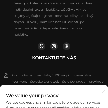
řešení pro balení šperků světovým značkám. Naše
individuální luxusní krabičky, taštičky a výkladní
stojany zajišťují elegance, ochranu i silný brandový
dopad. Důvěřují nám více než 100 klientů po
celém světě. Požádejte ještě dnes o cenovou
nabídku.
KONTAKTUJTE NÁS
Obchodní centrum Jufu, č. 100 na jižní straně ulice
Wenwen, městečko Dengwei, město Dongguan, provincie
Kuang-tung, Čína
We value your privacy
+86-18802602550
We use cookies and similar tools to provide our services.
If you don't want to accept all cookies, click Personalize