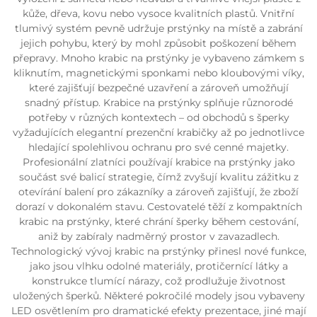
kůže, dřeva, kovu nebo vysoce kvalitních plastů. Vnitřní
tlumivý systém pevně udržuje prstýnky na místě a zabrání
jejich pohybu, který by mohl způsobit poškození během
přepravy. Mnoho krabic na prstýnky je vybaveno zámkem s
kliknutím, magnetickými sponkami nebo kloubovými víky,
které zajišťují bezpečné uzavření a zároveň umožňují
snadný přístup. Krabice na prstýnky splňuje různorodé
potřeby v různých kontextech – od obchodů s šperky
vyžadujících elegantní prezenční krabičky až po jednotlivce
hledající spolehlivou ochranu pro své cenné majetky.
Profesionální zlatníci používají krabice na prstýnky jako
součást své balicí strategie, čímž zvyšují kvalitu zážitku z
otevírání balení pro zákazníky a zároveň zajišťují, že zboží
dorazí v dokonalém stavu. Cestovatelé těží z kompaktních
krabic na prstýnky, které chrání šperky během cestování,
aniž by zabíraly nadměrný prostor v zavazadlech.
Technologický vývoj krabic na prstýnky přinesl nové funkce,
jako jsou vlhku odolné materiály, protičernící látky a
konstrukce tlumící nárazy, což prodlužuje životnost
uložených šperků. Některé pokročilé modely jsou vybaveny
LED osvětlením pro dramatické efekty prezentace, jiné mají