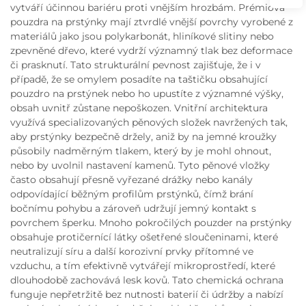
vytváří účinnou bariéru proti vnějším hrozbám. Prémiová
pouzdra na prstýnky mají ztvrdlé vnější povrchy vyrobené z
materiálů jako jsou polykarbonát, hliníkové slitiny nebo
zpevněné dřevo, které vydrží významný tlak bez deformace
či prasknutí. Tato strukturální pevnost zajišťuje, že i v
případě, že se omylem posadíte na taštičku obsahující
pouzdro na prstýnek nebo ho upustíte z významné výšky,
obsah uvnitř zůstane nepoškozen. Vnitřní architektura
využívá specializovaných pěnových složek navržených tak,
aby prstýnky bezpečně držely, aniž by na jemné kroužky
působily nadměrným tlakem, který by je mohl ohnout,
nebo by uvolnil nastavení kamenů. Tyto pěnové vložky
často obsahují přesně vyřezané drážky nebo kanály
odpovídající běžným profilům prstýnků, čímž brání
bočnímu pohybu a zároveň udržují jemný kontakt s
povrchem šperku. Mnoho pokročilých pouzder na prstýnky
obsahuje protičernící látky ošetřené sloučeninami, které
neutralizují síru a další korozivní prvky přítomné ve
vzduchu, a tím efektivně vytvářejí mikroprostředí, které
dlouhodobě zachovává lesk kovů. Tato chemická ochrana
funguje nepřetržitě bez nutnosti baterií či údržby a nabízí