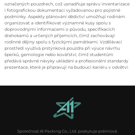
označených pouzdrech, což usnadňuje správu inventarizace
i fotografickou dokumentaci vyžadovanou pro pojistné
podmínky. Aspekty plánování dědictví umožňují rodinám
organizovat a identifikovat významné kusy spolu s
doprovodnými informacemi o původu, specifikacích
drahokamů a určených příjemcích, čímž zachovávají
rodinné dějiny spolu s fyzickými památkami. Vzdělávací
prostředí využívá prstýnková pouzdra při výuce návrhu
šperků, gemologie nebo kovářství, čímž studentům
předává správné návyky ukládání a profesionální standardy
prezentace, které je připravují na budoucí kariéru v odvětví.
Společnost A1 Packing Co., Ltd. poskytuje prémiová