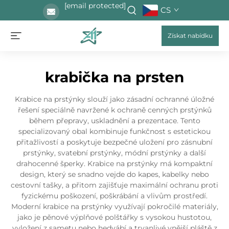
[email protected]
CS
Získat nabídku
krabička na prsten
Krabice na prstýnky slouží jako zásadní ochranné úložné
řešení speciálně navržené k ochraně cenných prstýnků
během přepravy, uskladnění a prezentace. Tento
specializovaný obal kombinuje funkčnost s estetickou
přitažlivostí a poskytuje bezpečné uložení pro zásnubní
prstýnky, svatební prstýnky, módní prstýnky a další
drahocenné šperky. Krabice na prstýnky má kompaktní
design, který se snadno vejde do kapes, kabelky nebo
cestovní tašky, a přitom zajišťuje maximální ochranu proti
fyzickému poškození, poškrábání a vlivům prostředí.
Moderní krabice na prstýnky využívají pokročilé materiály,
jako je pěnové výplňové polštářky s vysokou hustotou,
vyložení z sametu nebo hedvábí a trvanlivé vnější pláště z