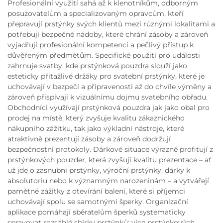
Profesionální využití sahá až k klenotníkům, odborným
posuzovatelům a specializovaným opravcům, kteří
přepravují prstýnky svých klientů mezi různými lokalitami a
potřebují bezpečné nádoby, které chrání zásoby a zároveň
vyjadřují profesionální kompetenci a pečlivý přístup k
důvěřeným předmětům. Specifické použití pro události
zahrnuje svatby, kde prstýnková pouzdra slouží jako
esteticky přitažlivé držáky pro svatební prstýnky, které je
uchovávají v bezpečí a připravenosti až do chvíle výměny a
zároveň přispívají k vizuálnímu dojmu svatebního obřadu.
Obchodníci využívají prstýnková pouzdra jak jako obal pro
prodej na místě, který zvyšuje kvalitu zákaznického
nákupního zážitku, tak jako výkladní nástroje, které
atraktivně prezentují zásoby a zároveň dodržují
bezpečnostní protokoly. Dárkové situace výrazně profitují z
prstýnkových pouzder, která zvyšují kvalitu prezentace – ať
už jde o zasnubní prstýnky, výroční prstýnky, dárky k
absolutoriu nebo k významným narozeninám – a vytvářejí
pamětné zážitky z otevírání balení, které si příjemci
uchovávají spolu se samotnými šperky. Organizační
aplikace pomáhají sběratelům šperků systematicky
spravovat rozsáhlé sbírky prstýnků; více prstýnkových