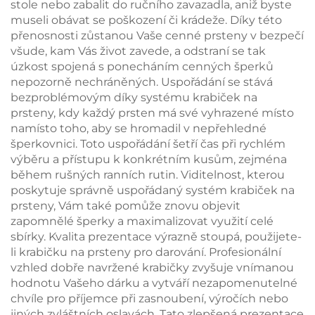
stole nebo zabalit do ručního zavazadla, aniž byste
museli obávat se poškození či krádeže. Díky této
přenosnosti zůstanou Vaše cenné prsteny v bezpečí
všude, kam Vás život zavede, a odstraní se tak
úzkost spojená s ponecháním cenných šperků
nepozorně nechráněných. Uspořádání se stává
bezproblémovým díky systému krabiček na
prsteny, kdy každý prsten má své vyhrazené místo
namísto toho, aby se hromadil v nepřehledné
šperkovnici. Toto uspořádání šetří čas při rychlém
výběru a přístupu k konkrétním kusům, zejména
během rušných ranních rutin. Viditelnost, kterou
poskytuje správně uspořádaný systém krabiček na
prsteny, Vám také pomůže znovu objevit
zapomnělé šperky a maximalizovat využití celé
sbírky. Kvalita prezentace výrazně stoupá, použijete-
li krabičku na prsteny pro darování. Profesionální
vzhled dobře navržené krabičky zvyšuje vnímanou
hodnotu Vašeho dárku a vytváří nezapomenutelné
chvíle pro příjemce při zasnoubení, výročích nebo
jiných zvláštních oslavách. Tato zlepšená prezentace