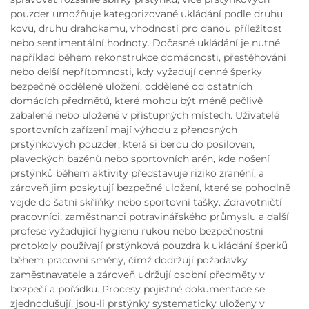
pouzder umožňuje kategorizované ukládání podle druhu
kovu, druhu drahokamu, vhodnosti pro danou příležitost
nebo sentimentální hodnoty. Dočasné ukládání je nutné
například během rekonstrukce domácnosti, přestěhování
nebo delší nepřítomnosti, kdy vyžadují cenné šperky
bezpečné oddělené uložení, oddělené od ostatních
domácích předmětů, které mohou být méně pečlivě
zabalené nebo uložené v přístupných místech. Uživatelé
sportovních zařízení mají výhodu z přenosných
prstýnkových pouzder, která si berou do posiloven,
plaveckých bazénů nebo sportovních arén, kde nošení
prstýnků během aktivity představuje riziko zranění, a
zároveň jim poskytují bezpečné uložení, které se pohodlně
vejde do šatní skříňky nebo sportovní tašky. Zdravotničtí
pracovníci, zaměstnanci potravinářského průmyslu a další
profese vyžadující hygienu rukou nebo bezpečnostní
protokoly používají prstýnková pouzdra k ukládání šperků
během pracovní směny, čímž dodržují požadavky
zaměstnavatele a zároveň udržují osobní předměty v
bezpečí a pořádku. Procesy pojistné dokumentace se
zjednodušují, jsou-li prstýnky systematicky uloženy v