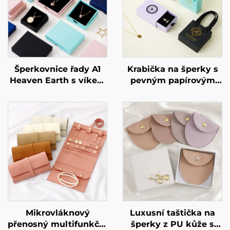
Šperkovnice řady A1
Krabička na šperky s
Heaven Earth s víkem
pevným papírovým
pro prsteny a
provedením a
náhrdelníky –
možností potisku
individuální rozměr a
zákaznického loga –
tvar, materiál z
luxusní krabička se
umělého papíru /
zásuvkou a elegantní
kartonu – speciální
stuhou jako
velkoobchodní
uchopovacím prvkem
nabídka
pro náhrdelníky a
prstýnky, značková
dárková krabička,
dávkové balení
Mikrovláknový
Luxusní taštička na
přenosný multifunkční
šperky z PU kůže s