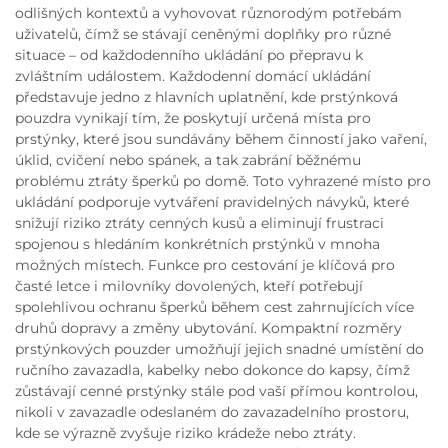
odlišných kontextů a vyhovovat různorodým potřebám
uživatelů, čímž se stávají ceněnými doplňky pro různé
situace – od každodenního ukládání po přepravu k
zvláštním událostem. Každodenní domácí ukládání
představuje jedno z hlavních uplatnění, kde prstýnková
pouzdra vynikají tím, že poskytují určená místa pro
prstýnky, které jsou sundávány během činností jako vaření,
úklid, cvičení nebo spánek, a tak zabrání běžnému
problému ztráty šperků po domě. Toto vyhrazené místo pro
ukládání podporuje vytváření pravidelných návyků, které
snižují riziko ztráty cenných kusů a eliminují frustraci
spojenou s hledáním konkrétních prstýnků v mnoha
možných místech. Funkce pro cestování je klíčová pro
časté letce i milovníky dovolených, kteří potřebují
spolehlivou ochranu šperků během cest zahrnujících více
druhů dopravy a změny ubytování. Kompaktní rozměry
prstýnkových pouzder umožňují jejich snadné umístění do
ručního zavazadla, kabelky nebo dokonce do kapsy, čímž
zůstávají cenné prstýnky stále pod vaší přímou kontrolou,
nikoli v zavazadle odeslaném do zavazadelního prostoru,
kde se výrazně zvyšuje riziko krádeže nebo ztráty.