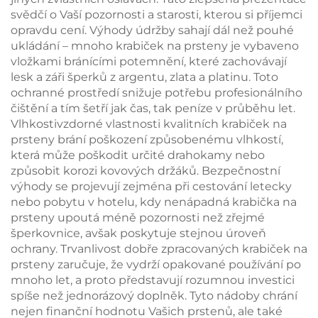
svědčí o Vaší pozornosti a starosti, kterou si příjemci
opravdu cení. Výhody údržby sahají dál než pouhé
ukládání – mnoho krabiček na prsteny je vybaveno
vložkami bránícími potemnění, které zachovávají
lesk a záři šperků z argentu, zlata a platinu. Toto
ochranné prostředí snižuje potřebu profesionálního
čištění a tím šetří jak čas, tak peníze v průběhu let.
Vlhkostivzdorné vlastnosti kvalitních krabiček na
prsteny brání poškození způsobenému vlhkostí,
která může poškodit určité drahokamy nebo
způsobit korozi kovových držáků. Bezpečnostní
výhody se projevují zejména při cestování letecky
nebo pobytu v hotelu, kdy nenápadná krabička na
prsteny upoutá méně pozornosti než zřejmé
šperkovnice, avšak poskytuje stejnou úroveň
ochrany. Trvanlivost dobře zpracovaných krabiček na
prsteny zaručuje, že vydrží opakované používání po
mnoho let, a proto představují rozumnou investici
spíše než jednorázový doplněk. Tyto nádoby chrání
nejen finanční hodnotu Vašich prstenů, ale také