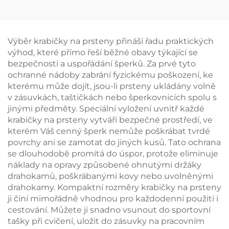
šperkový pytlík s
možností potisku loga,
možností
obálka se snapovým
individuálního
knoflíkem, měkké
gravírování pro
vnitřní potah z
Výběr krabičky na prsteny přináší řadu praktických
náušnice, prsteny,
mikrovlákna pro
výhod, které přímo řeší běžné obavy týkající se
náhrdelníky a hodinky
uskladnění náušnic,
bezpečnosti a uspořádání šperků. Za prvé tyto
– svinovací provedení
prstenu a náhrdelníků
ochranné nádoby zabrání fyzickému poškození, ke
kterému může dojít, jsou-li prsteny ukládány volně
v zásuvkách, taštičkách nebo šperkovnicích spolu s
jinými předměty. Speciální vyložení uvnitř každé
krabičky na prsteny vytváří bezpečné prostředí, ve
kterém Váš cenný šperk nemůže poškrábat tvrdé
povrchy ani se zamotat do jiných kusů. Tato ochrana
se dlouhodobě promítá do úspor, protože eliminuje
náklady na opravy způsobené ohnutými držáky
drahokamů, poškrábanými kovy nebo uvolněnými
drahokamy. Kompaktní rozměry krabičky na prsteny
ji činí mimořádně vhodnou pro každodenní použití i
cestování. Můžete ji snadno vsunout do sportovní
tašky při cvičení, uložit do zásuvky na pracovním