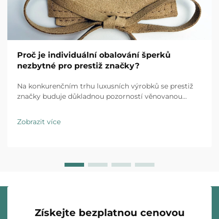
Proč je individuální obalování šperků
nezbytné pro prestiž značky?
Na konkurenčním trhu luxusních výrobků se prestiž
značky buduje důkladnou pozorností věnovanou
každému kontaktu s klientem a individuální obalování
šperků představuje první fyzickou interakci mezi vaší
Zobrazit více
značkou a zákazníkem. Zážitek z rozbalení…
Získejte bezplatnou cenovou