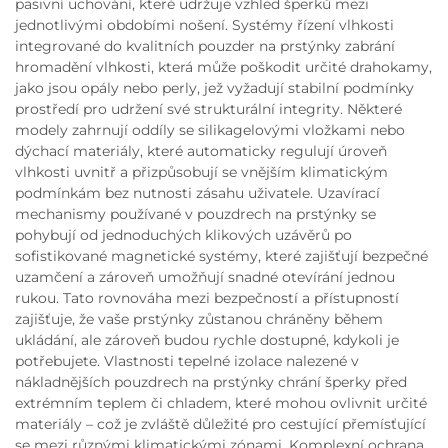
pasivní uchování, které udržuje vzhled šperků mezi
jednotlivými obdobími nošení. Systémy řízení vlhkosti
integrované do kvalitních pouzder na prstýnky zabrání
hromadění vlhkosti, která může poškodit určité drahokamy,
jako jsou opály nebo perly, jež vyžadují stabilní podmínky
prostředí pro udržení své strukturální integrity. Některé
modely zahrnují oddíly se silikagelovými vložkami nebo
dýchací materiály, které automaticky regulují úroveň
vlhkosti uvnitř a přizpůsobují se vnějším klimatickým
podmínkám bez nutnosti zásahu uživatele. Uzavírací
mechanismy používané v pouzdrech na prstýnky se
pohybují od jednoduchých klikových uzávěrů po
sofistikované magnetické systémy, které zajišťují bezpečné
uzamčení a zároveň umožňují snadné otevírání jednou
rukou. Tato rovnováha mezi bezpečností a přístupností
zajišťuje, že vaše prstýnky zůstanou chráněny během
ukládání, ale zároveň budou rychle dostupné, kdykoli je
potřebujete. Vlastnosti tepelné izolace nalezené v
nákladnějších pouzdrech na prstýnky chrání šperky před
extrémním teplem či chladem, které mohou ovlivnit určité
materiály – což je zvláště důležité pro cestující přemísťující
se mezi různými klimatickými zónami. Komplexní ochrana