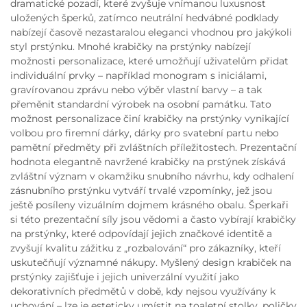
dramatické pozadí, které zvyšuje vnímanou luxusnost
uložených šperků, zatímco neutrální hedvábné podklady
nabízejí časově nezastaralou eleganci vhodnou pro jakýkoli
styl prstýnku. Mnohé krabičky na prstýnky nabízejí
možnosti personalizace, které umožňují uživatelům přidat
individuální prvky – například monogram s iniciálami,
gravírovanou zprávu nebo výběr vlastní barvy – a tak
přeměnit standardní výrobek na osobní památku. Tato
možnost personalizace činí krabičky na prstýnky vynikající
volbou pro firemní dárky, dárky pro svatební partu nebo
pamětní předměty při zvláštních příležitostech. Prezentační
hodnota elegantně navržené krabičky na prstýnek získává
zvláštní význam v okamžiku snubního návrhu, kdy odhalení
zásnubního prstýnku vytváří trvalé vzpomínky, jež jsou
ještě posíleny vizuálním dojmem krásného obalu. Šperkaři
si této prezentační síly jsou vědomi a často vybírají krabičky
na prstýnky, které odpovídají jejich značkové identitě a
zvyšují kvalitu zážitku z „rozbalování“ pro zákazníky, kteří
uskutečňují významné nákupy. Myšlený design krabiček na
prstýnky zajišťuje i jejich univerzální využití jako
dekorativních předmětů v době, kdy nejsou využívány k
uchování – lze je esteticky umístit na toaletní stolky, poličky