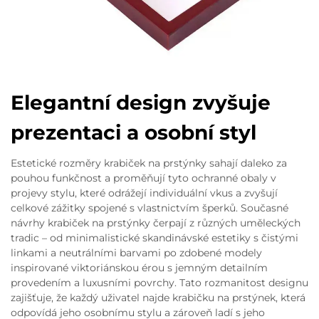
Elegantní design zvyšuje
prezentaci a osobní styl
Estetické rozměry krabiček na prstýnky sahají daleko za
pouhou funkčnost a proměňují tyto ochranné obaly v
projevy stylu, které odrážejí individuální vkus a zvyšují
celkové zážitky spojené s vlastnictvím šperků. Současné
návrhy krabiček na prstýnky čerpají z různých uměleckých
tradic – od minimalistické skandinávské estetiky s čistými
linkami a neutrálními barvami po zdobené modely
inspirované viktoriánskou érou s jemným detailním
provedením a luxusními povrchy. Tato rozmanitost designu
zajišťuje, že každý uživatel najde krabičku na prstýnek, která
odpovídá jeho osobnímu stylu a zároveň ladí s jeho