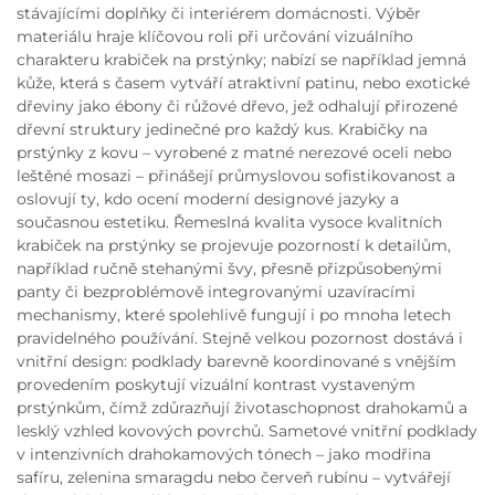
stávajícími doplňky či interiérem domácnosti. Výběr
materiálu hraje klíčovou roli při určování vizuálního
charakteru krabiček na prstýnky; nabízí se například jemná
kůže, která s časem vytváří atraktivní patinu, nebo exotické
dřeviny jako ébony či růžové dřevo, jež odhalují přirozené
dřevní struktury jedinečné pro každý kus. Krabičky na
prstýnky z kovu – vyrobené z matné nerezové oceli nebo
leštěné mosazi – přinášejí průmyslovou sofistikovanost a
oslovují ty, kdo ocení moderní designové jazyky a
současnou estetiku. Řemeslná kvalita vysoce kvalitních
krabiček na prstýnky se projevuje pozorností k detailům,
například ručně stehanými švy, přesně přizpůsobenými
panty či bezproblémově integrovanými uzavíracími
mechanismy, které spolehlivě fungují i po mnoha letech
pravidelného používání. Stejně velkou pozornost dostává i
vnitřní design: podklady barevně koordinované s vnějším
provedením poskytují vizuální kontrast vystaveným
prstýnkům, čímž zdůrazňují životaschopnost drahokamů a
lesklý vzhled kovových povrchů. Sametové vnitřní podklady
v intenzivních drahokamových tónech – jako modřina
safíru, zelenina smaragdu nebo červeň rubínu – vytvářejí