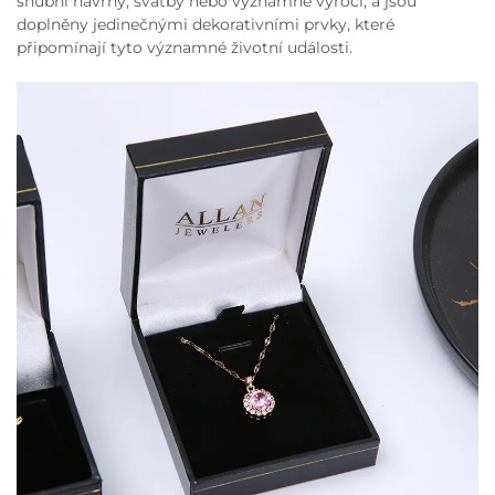
snubní návrhy, svatby nebo významné výročí, a jsou
doplněny jedinečnými dekorativními prvky, které
připomínají tyto významné životní události.