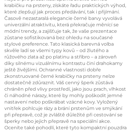
protižloutlé balicí
třídou pro balení,
krabičku na prsteny, získáte řadu praktických výhod,
taštička
personalizovaná
které zlepšují jak proces předávání, tak i přijímání.
dárková krabička,
Časově nezastaralá elegancie černé barvy vyvolává
dávkové balení
univerzální atraktivitu, která překračuje měnící se
módní trendy, a zajišťuje tak, že vaše prezentace
zůstane sofistikovaná bez ohledu na současné
stylové preference. Tato klasická barevná volba
skvěle ladí se všemi typy kovů – od žlutého a
růžového zlata až po platinu a stříbro – a zároveň
díky silnému vizuálnímu kontrastu činí drahokamy
ještě živějšími. Ochranné vlastnosti dobře
zkonstruované černé krabičky na prsteny nelze
dostatečně zdůraznit. Váš cenný šperk zůstává
chráněn před vlivy prostředí, jako jsou prach, vlhkost
či náhodné nárazy, které by mohly poškodit jemné
nastavení nebo poškrábat vzácné kovy. Vyložený
vnitřek pohlcuje rázy a brání prstenům ve smýkání
při přepravě, což je zvláště důležité při cestování se
šperky nebo jejich přepravě na speciální akce.
Oceníte také pohodlí, které tyto kompaktní pouzdra