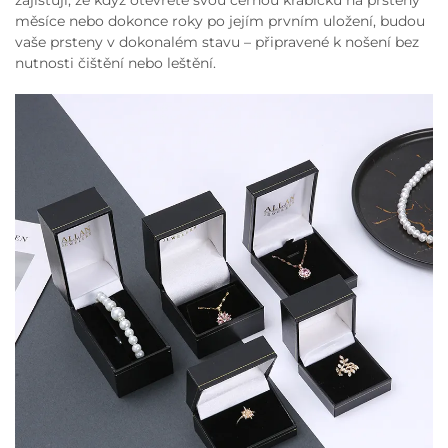
zajišťují, že když otevřete svou černou krabičku na prsteny
měsíce nebo dokonce roky po jejím prvním uložení, budou
vaše prsteny v dokonalém stavu – připravené k nošení bez
nutnosti čištění nebo leštění.