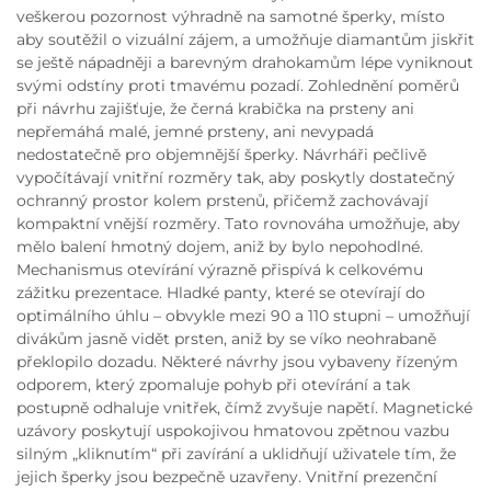
veškerou pozornost výhradně na samotné šperky, místo
aby soutěžil o vizuální zájem, a umožňuje diamantům jiskřit
se ještě nápadněji a barevným drahokamům lépe vyniknout
svými odstíny proti tmavému pozadí. Zohlednění poměrů
při návrhu zajišťuje, že černá krabička na prsteny ani
nepřemáhá malé, jemné prsteny, ani nevypadá
nedostatečně pro objemnější šperky. Návrháři pečlivě
vypočítávají vnitřní rozměry tak, aby poskytly dostatečný
ochranný prostor kolem prstenů, přičemž zachovávají
kompaktní vnější rozměry. Tato rovnováha umožňuje, aby
mělo balení hmotný dojem, aniž by bylo nepohodlné.
Mechanismus otevírání výrazně přispívá k celkovému
zážitku prezentace. Hladké panty, které se otevírají do
optimálního úhlu – obvykle mezi 90 a 110 stupni – umožňují
divákům jasně vidět prsten, aniž by se víko neohrabaně
překlopilo dozadu. Některé návrhy jsou vybaveny řízeným
odporem, který zpomaluje pohyb při otevírání a tak
postupně odhaluje vnitřek, čímž zvyšuje napětí. Magnetické
uzávory poskytují uspokojivou hmatovou zpětnou vazbu
silným „kliknutím“ při zavírání a uklidňují uživatele tím, že
jejich šperky jsou bezpečně uzavřeny. Vnitřní prezenční