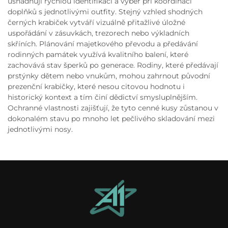
usnadňují rychlou identifikaci a výběr při koordinaci
doplňků s jednotlivými outfity. Stejný vzhled shodných
černých krabiček vytváří vizuálně přitažlivé úložné
uspořádání v zásuvkách, trezorech nebo výkladních
skříních. Plánování majetkového převodu a předávání
rodinných památek využívá kvalitního balení, které
zachovává stav šperků po generace. Rodiny, které předávají
prstýnky dětem nebo vnukům, mohou zahrnout původní
prezenční krabičky, které nesou citovou hodnotu i
historický kontext a tím činí dědictví smysluplnějším.
Ochranné vlastnosti zajišťují, že tyto cenné kusy zůstanou v
dokonalém stavu po mnoho let pečlivého skladování mezi
jednotlivými nosy.