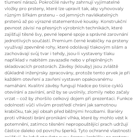
tlumení nárazů. Pokročilé návrhy zahrnují vyjímatelné
vložky pro prsteny, které lze upravit tak, aby vyhovovaly
různým šířkám prstenu – od jemných navlékatelných
prstenů až po výrazné statementové kousky. Konstrukční
pevnost závisí na přesných výrobních technikách, které
zajišťují těsné švy, pevné lepené spoje a správné zarovnání
jednotlivých součástí. Premium černé krabičky na prsteny
využívají zpevněné rohy, které odolávají tlakovým silám a
zachovávají svůj tvar i tehdy, jsou-li vystaveny tlaku
například v nabitém zavazadle nebo v přeplněných
skladovacích prostorách. Závěsy (klouby) jsou zvláště
důkladně inženýrsky zpracovány, protože tento prvek je při
každém otevření a zavření vystaven opakovanému
namáhání. Kvalitní závěsy fungují hladce po tisíce cyklů
otevírání a zavírání, aniž by se uvolnily, zlomily nebo začaly
vrzat – což by zhoršilo celkový dojem při prezentaci. Funkce
odolnosti vůči vlivům prostředí chrání jak samotnou
krabičku, tak její obsah před běžnými hrozbami. Bariéry
proti vlhkosti brání pronikání vlhka, které by mohlo vést k
potemnění, zatímco těsnění nepropouštějící prach udržují
částice daleko od povrchu šperků. Tyto ochranné vlastnosti