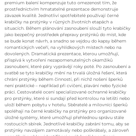
premium balení kompenzuje tuto omezenost tím, že
prostřednictvím hmatatelné prezentace demonstruje
závazek kvalitě. Jednotliví spotřebitelé používají černé
krabičky na prstýnky v různých životních etapách a
situacích. Během plánování zasnoubení slouží tyto krabičky
jako bezpečný prostředek přepravy prstýnků do míst, kde
se bude konat návrh, a snadno se vejdou do kapsy během
romantických večeří, na vyhlídkových místech nebo na
dovolených. Dramatická prezentace, kterou umožňují,
přispívá k vytvoření nezapomenutelných okamžiků
zasnoubení, které páry vyprávějí roky poté. Po zasnoubení a
svatbě se tyto krabičky mění na trvalá úložná řešení, která
chrání prstýnky během činností, při nichž nošení šperků
není praktické – například při cvičení, plavání nebo fyzické
práci. Cestovatelé ocení specializované ochranné krabičky
pro prstýnky, které si sundají před kontrolou na letišti nebo
uloží během pobytu v hotelu. Sběratelé a milovníci šperků
spoléhají na černé krabičky na prstýnky pro organizované
úložné systémy, které umožňují přehlednou správu stále
rostoucích sbírek. Jednotlivé krabičky zabrání tomu, aby se
prstýnky navzájem zamotávaly nebo poškrábaly, a zároveň