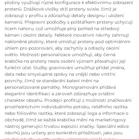
plošiny využívají různé konfigurace k efektivnímu zobrazení
prstenů. Drážkové vložky drží prsteny svisle, čímž je
zobrazují v profilu a zdůrazňují detaily designu i uložení
kamenů. Přepravní podložky s polštářkem prsteny uchycují
lícem nahoru, což umožňuje plný pohled na středový
kámen i okolní detaily. Některé inovativní návrhy zahrnují
nakloněné plošiny, které umisťují prsteny pod optimálním
úhlem pro pozorování, aby zachytily a odrazily okolní
světlo. Možnosti personalizace umožňují, aby černá
krabička na prsteny nesla osobní význam přesahující její
funkční účel. Služby gravírování umožňují přidat jména,
data nebo smysluplné zprávy na vnější nebo vnitřní
povrchy, čímž se standardní balení mění na
personalizované památky. Monogramování přidává
elegantní identifikaci a zároveň zdůrazňuje zvláštní
charakter obsahu. Prodejci profitují z možností značkování
prostřednictvím individuálního potisku, reliéfního razítka
nebo fóliového razítka, které zobrazují loga a informace o
obchodě, čímž se každá krabička mění na marketingový
nástroj generující trvalou expozici značky. Speciální edice
návrhů jsou určeny pro konkrétní příležitosti, jako jsou