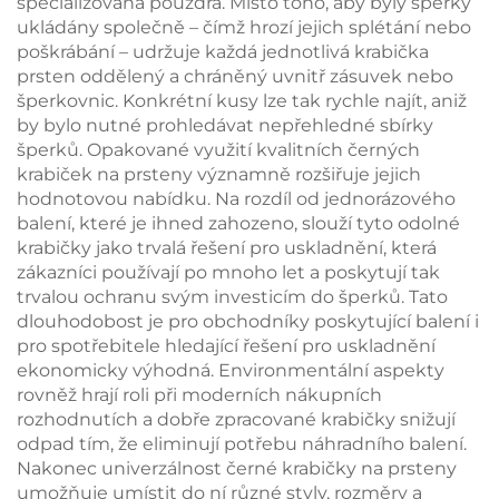
specializovaná pouzdra. Místo toho, aby byly šperky
ukládány společně – čímž hrozí jejich splétání nebo
poškrábání – udržuje každá jednotlivá krabička
prsten oddělený a chráněný uvnitř zásuvek nebo
šperkovnic. Konkrétní kusy lze tak rychle najít, aniž
by bylo nutné prohledávat nepřehledné sbírky
šperků. Opakované využití kvalitních černých
krabiček na prsteny významně rozšiřuje jejich
hodnotovou nabídku. Na rozdíl od jednorázového
balení, které je ihned zahozeno, slouží tyto odolné
krabičky jako trvalá řešení pro uskladnění, která
zákazníci používají po mnoho let a poskytují tak
trvalou ochranu svým investicím do šperků. Tato
dlouhodobost je pro obchodníky poskytující balení i
pro spotřebitele hledající řešení pro uskladnění
ekonomicky výhodná. Environmentální aspekty
rovněž hrají roli při moderních nákupních
rozhodnutích a dobře zpracované krabičky snižují
odpad tím, že eliminují potřebu náhradního balení.
Nakonec univerzálnost černé krabičky na prsteny
umožňuje umístit do ní různé styly, rozměry a