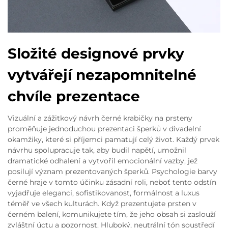
Složité designové prvky
vytvářejí nezapomnitelné
chvíle prezentace
Vizuální a zážitkový návrh černé krabičky na prsteny
proměňuje jednoduchou prezentaci šperků v divadelní
okamžiky, které si příjemci pamatují celý život. Každý prvek
návrhu spolupracuje tak, aby budil napětí, umožnil
dramatické odhalení a vytvořil emocionální vazby, jež
posilují význam prezentovaných šperků. Psychologie barvy
černé hraje v tomto účinku zásadní roli, neboť tento odstín
vyjadřuje eleganci, sofistikovanost, formálnost a luxus
téměř ve všech kulturách. Když prezentujete prsten v
černém balení, komunikujete tím, že jeho obsah si zaslouží
zvláštní úctu a pozornost. Hluboký, neutrální tón soustředí