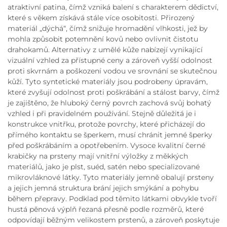
atraktivní patina, čímž vzniká balení s charakterem dědictví,
které s věkem získává stále více osobitosti. Přirozený
materiál „dýchá“, čímž snižuje hromadění vlhkosti, jež by
mohla způsobit potemnění kovů nebo ovlivnit čistotu
drahokamů. Alternativy z umělé kůže nabízejí vynikající
vizuální vzhled za přístupné ceny a zároveň vyšší odolnost
proti skvrnám a poškození vodou ve srovnání se skutečnou
kůží. Tyto syntetické materiály jsou podrobeny úpravám,
které zvyšují odolnost proti poškrábání a stálost barvy, čímž
je zajištěno, že hluboký černý povrch zachová svůj bohatý
vzhled i při pravidelném používání. Stejně důležitá je i
konstrukce vnitřku, protože povrchy, které přicházejí do
přímého kontaktu se šperkem, musí chránit jemné šperky
před poškrábáním a opotřebením. Vysoce kvalitní černé
krabičky na prsteny mají vnitřní výložky z měkkých
materiálů, jako je plst, suéd, satén nebo specializované
mikrovláknové látky. Tyto materiály jemně obalují prsteny
a jejich jemná struktura brání jejich smýkání a pohybu
během přepravy. Podklad pod těmito látkami obvykle tvoří
hustá pěnová výplň řezaná přesně podle rozměrů, které
odpovídají běžným velikostem prstenů, a zároveň poskytuje