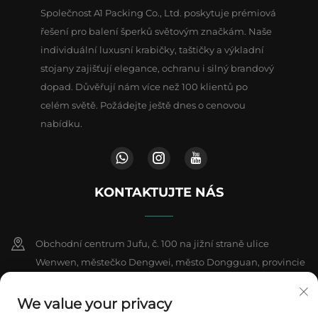
Společnost A1 Packing Co., Ltd. poskytuje prémiová
řešení pro balení šperků světovým značkám. Naše
individuální luxusní krabičky, taštičky a výkladní
stojany zajišťují elegance, ochranu i silný brandový
dopad. Důvěřují nám více než 100 klientů po
celém světě. Požádejte ještě dnes o cenovou
nabídku.
KONTAKTUJTE NÁS
Obchodní centrum Jufu, č. 100 na jižní straně ulice
Wenwen, městečko Dengwei, město Dongguan, provincie
Kuang-tung, Čína
We value your privacy
+86-18802602550