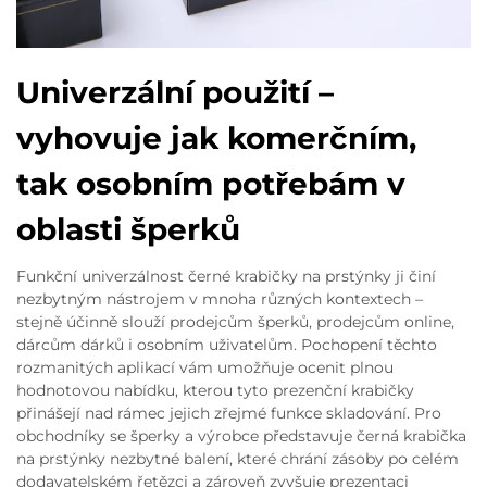
Univerzální použití –
vyhovuje jak komerčním,
tak osobním potřebám v
oblasti šperků
Funkční univerzálnost černé krabičky na prstýnky ji činí
nezbytným nástrojem v mnoha různých kontextech –
stejně účinně slouží prodejcům šperků, prodejcům online,
dárcům dárků i osobním uživatelům. Pochopení těchto
rozmanitých aplikací vám umožňuje ocenit plnou
hodnotovou nabídku, kterou tyto prezenční krabičky
přinášejí nad rámec jejich zřejmé funkce skladování. Pro
obchodníky se šperky a výrobce představuje černá krabička
na prstýnky nezbytné balení, které chrání zásoby po celém
dodavatelském řetězci a zároveň zvyšuje prezentaci