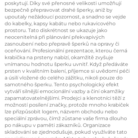
poskytují. Díky své přenosné velikosti umožňují
bezpečně přepravovat drahé šperky, aniž by
upoutaly nežádoucí pozornost, a snadno se vejde
do kabelky, kapsy kabátu nebo rukavicového
prostoru. Tato diskrétnost se ukazuje jako
neocenitelná při plánování překvapivých
zasnoubení nebo přepravě šperků na opravy či
oceňování. Profesionální prezentace, kterou černá
krabička na prsteny nabízí, okamžitě zvyšuje
vnímanou hodnotu šperku uvnitř. Když předáváte
prsten v kvalitním balení, příjemce si uvědomí péči
a úsilí vložené do celého zážitku, nikoli pouze do
samotného šperku. Tento psychologický efekt
vytváří silnější emocionální vazby a činí okamžiky
zapamatovatelnějšími. Prodejci a klenotníci těží z
možností posílení značky, protože mnoho krabiček
lze přizpůsobit logem, názvem obchodu nebo
speciální zprávou, čímž zůstane vaše firma dlouho
po nákupu v paměti zákazníků. Organizace
skladování se zjednodušuje, pokud využíváte tato