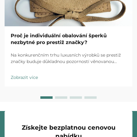
Proč je individuální obalování šperků
nezbytné pro prestiž značky?
Na konkurenčním trhu luxusních výrobků se prestiž
značky buduje důkladnou pozorností věnovanou
každému kontaktu s klientem a individuální obalování
šperků představuje první fyzickou interakci mezi vaší
Zobrazit více
značkou a zákazníkem. Zážitek z rozbalení…
Získejte bezplatnou cenovou
nabídku