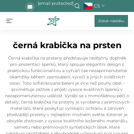
[email protected]
CS
Získat nabídku
černá krabička na prsten
Černá krabička na prsteny představuje nezbytný doplněk
pro prezentaci šperků, který spojuje elegantní design s
praktickou funkcionalitou a vytváří tak nezapomenutelné
okamžiky během zasnoubení, výročí a jiných zvláštních
oslav. Toto sofistikované balení je více než pouhý obal –
proměňuje zážitek z přijetí vysoce kvalitních šperků v
nezapomenutelnou událost. Vyrábí se s mimořádnou péčí o
detaily; černá krabička na prsteny je vyrobena z prémiových
materiálů, které poskytují vynikající ochranu a zároveň
předvádějí prsteny v nejlepším možném světle. Exteriér je
obvykle zhotoven z vysoce kvalitního koženého materiálu,
sametu nebo prémiových syntetických látek, které
odolávají opotřebení a dlouhodobě uchovávají svůj luxusní