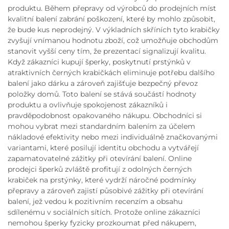
produktu. Během přepravy od výrobců do prodejních míst
kvalitní balení zabrání poškození, které by mohlo způsobit,
že bude kus neprodejný. V výkladních skříních tyto krabičky
zvyšují vnímanou hodnotu zboží, což umožňuje obchodům
stanovit vyšší ceny tím, že prezentací signalizují kvalitu.
Když zákazníci kupují šperky, poskytnutí prstýnků v
atraktivních černých krabičkách eliminuje potřebu dalšího
balení jako dárku a zároveň zajišťuje bezpečný převoz
položky domů. Toto balení se stává součástí hodnoty
produktu a ovlivňuje spokojenost zákazníků i
pravděpodobnost opakovaného nákupu. Obchodníci si
mohou vybrat mezi standardním balením za účelem
nákladové efektivity nebo mezi individuálně značkovanými
variantami, které posilují identitu obchodu a vytvářejí
zapamatovatelné zážitky při otevírání balení. Online
prodejci šperků zvláště profitují z odolných černých
krabiček na prstýnky, které vydrží náročné podmínky
přepravy a zároveň zajistí působivé zážitky při otevírání
balení, jež vedou k pozitivním recenzím a obsahu
sdílenému v sociálních sítích. Protože online zákazníci
nemohou šperky fyzicky prozkoumat před nákupem,