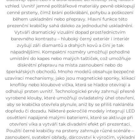
vzhled. Uvnitř jemné polštářkové materiály pevně obklopují
cenné prsteny, čímž brání poškrábání, pohybu a poškození
během uskladnění nebo přepravy. Hlavní funkce této
prezenční krabičky sahá daleko za jednoduché uskladnění.
Vytváří dramatický vizuální dopad prostřednictvím
barevného kontrastu – hluboký černý exteriér i interiér
zvyšují záři diamantů a drahých kovů a činí je tak
nápadnějšími. Kompaktní rozměry umožňují pohodlné
umístění do kapes nebo malých taštiček, což umožňuje
diskrétní přepravu na místa zasnoubení nebo do
šperkářských obchodů. Mnoho modelů obsahuje bezpečné
uzavírací mechanismy, jako jsou magnetické sponky, klikací
knoflíky nebo kloubové víčka, která se hladce otevírají a
odhalují prsten uvnitř. Technologické prvky zahrnují přesně
vyrobené klouby, které umožňují ovladatelný úhel otevření,
aby se krabička otevřela plynule, aniž by se příliš nakláněla
dopředu či dozadu. Některé pokročilé modely integrují LED
osvětlení napájené malými bateriemi, které se aktivuje při
otevření víka a vytváří tak divadelní efekt při prezentaci.
Použití černé krabičky na prsteny zahrnuje různé scénáře –
zasnoubení, svatební obřady, dárcovství k výročím, výkladní