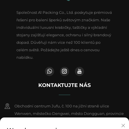
Společnost A1 Packing Co., Ltd. poskytuje prémiová
řešení pro balení šperků světovým značkám. Naše
individuální luxusní krabičky, taštičky a výkladní
stojany zajišťují elegance, ochranu i silný brandový
dopad. Důvěřují nám více než 100 klientů po
celém světě. Požádejte ještě dnes o cenovou
nabídku.
KONTAKTUJTE NÁS
Obchodní centrum Jufu, č. 100 na jižní straně ulice
Wenwen, městečko Dengwei, město Dongguan, provincie
Kuang-tung, Čína