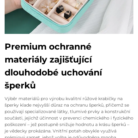
Premium ochranné
materiály zajišťující
dlouhodobé uchování
šperků
Výběr materiálů pro výrobu kvalitní růžové krabičky na
šperky klade nejvyšší důraz na ochranu šperků, přičemž se
používají specializované látky, tlumivé prvky a konstrukční
součásti, jejichž účinnost v prevenci chemického i fyzického
poškození – jež postupně snižuje hodnotu a krásu šperků –
je vědecky prokázána. Vnitřní potah obvykle využívá
prémiový samet, jehož volba je odůvodněna mnoha