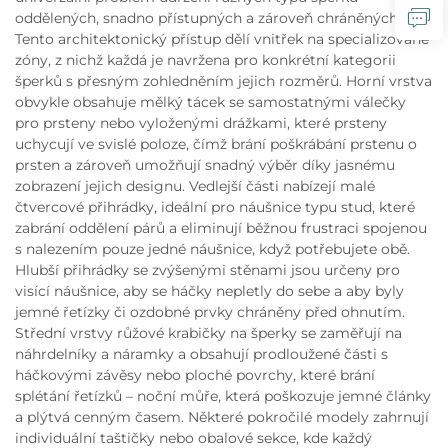
oddělených, snadno přístupných a zároveň chráněných.
Tento architektonický přístup dělí vnitřek na specializované
zóny, z nichž každá je navržena pro konkrétní kategorii
šperků s přesným zohledněním jejich rozměrů. Horní vrstva
obvykle obsahuje mělký tácek se samostatnými válečky
pro prsteny nebo vyloženými drážkami, které prsteny
uchycují ve svislé poloze, čímž brání poškrábání prstenu o
prsten a zároveň umožňují snadný výběr díky jasnému
zobrazení jejich designu. Vedlejší části nabízejí malé
čtvercové přihrádky, ideální pro náušnice typu stud, které
zabrání oddělení párů a eliminují běžnou frustraci spojenou
s nalezením pouze jedné náušnice, když potřebujete obě.
Hlubší přihrádky se zvýšenými stěnami jsou určeny pro
visící náušnice, aby se háčky nepletly do sebe a aby byly
jemné řetízky či ozdobné prvky chráněny před ohnutím.
Střední vrstvy růžové krabičky na šperky se zaměřují na
náhrdelníky a náramky a obsahují prodloužené části s
háčkovými závěsy nebo ploché povrchy, které brání
splétání řetízků – noční můře, která poškozuje jemné články
a plýtvá cenným časem. Některé pokročilé modely zahrnují
individuální taštičky nebo obalové sekce, kde každý