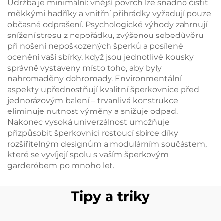
Údržba je minimální: vnější povrch lze snadno čistit
měkkými hadříky a vnitřní přihrádky vyžadují pouze
občasné odprašení. Psychologické výhody zahrnují
snížení stresu z nepořádku, zvýšenou sebedůvěru
při nošení nepoškozených šperků a posílené
ocenění vaší sbírky, když jsou jednotlivé kousky
správně vystaveny místo toho, aby byly
nahromaděny dohromady. Environmentální
aspekty upřednostňují kvalitní šperkovnice před
jednorázovým balení – trvanlivá konstrukce
eliminuje nutnost výměny a snižuje odpad.
Nakonec vysoká univerzálnost umožňuje
přizpůsobit šperkovnici rostoucí sbírce díky
rozšiřitelným designům a modulárním součástem,
které se vyvíjejí spolu s vaším šperkovým
garderóbem po mnoho let.
Tipy a triky