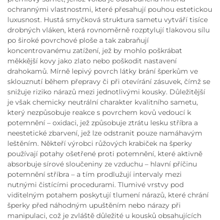
ochrannými vlastnostmi, které přesahují pouhou estetickou
luxusnost. Hustá smyčková struktura sametu vytváří tisíce
drobných vláken, která rovnoměrně rozptylují tlakovou sílu
po široké povrchové ploše a tak zabraňují
koncentrovanému zatížení, jež by mohlo poškrábat
měkkější kovy jako zlato nebo poškodit nastavení
drahokamů. Mírně lepivý povrch látky brání šperkům ve
sklouznutí během přepravy či při otevírání zásuvek, čímž se
snižuje riziko nárazů mezi jednotlivými kousky. Důležitější
je však chemicky neutrální charakter kvalitního sametu,
který nezpůsobuje reakce s povrchem kovů vedoucí k
potemnění – oxidaci, jež způsobuje ztrátu lesku stříbra a
neestetické zbarvení, jež lze odstranit pouze namáhavým
leštěním. Někteří výrobci růžových krabiček na šperky
používají potahy ošetřené proti potemnění, které aktivně
absorbuje sírové sloučeniny ze vzduchu – hlavní příčinu
potemnění stříbra – a tím prodlužují intervaly mezi
nutnými čistícími procedurami. Tlumivé vrstvy pod
viditelným potahem poskytují tlumení nárazů, které chrání
šperky před náhodným upuštěním nebo nárazy při
manipulaci, což je zvláště důležité u kousků obsahujících