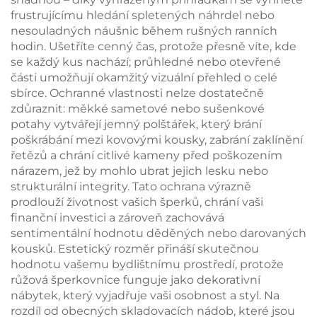
frustrujícímu hledání spletených náhrdel nebo
nesouladných náušnic během rušných ranních
hodin. Ušetříte cenný čas, protože přesně víte, kde
se každý kus nachází; průhledné nebo otevřené
části umožňují okamžitý vizuální přehled o celé
sbírce. Ochranné vlastnosti nelze dostatečně
zdůraznit: měkké sametové nebo sušenkové
potahy vytvářejí jemný polštářek, který brání
poškrábání mezi kovovými kousky, zabrání zaklínění
řetězů a chrání citlivé kameny před poškozením
nárazem, jež by mohlo ubrat jejich lesku nebo
strukturální integrity. Tato ochrana výrazně
prodlouží životnost vašich šperků, chrání vaši
finanční investici a zároveň zachovává
sentimentální hodnotu děděných nebo darovaných
kousků. Estetický rozměr přináší skutečnou
hodnotu vašemu bydlištnímu prostředí, protože
růžová šperkovnice funguje jako dekorativní
nábytek, který vyjadřuje vaši osobnost a styl. Na
rozdíl od obecných skladovacích nádob, které jsou