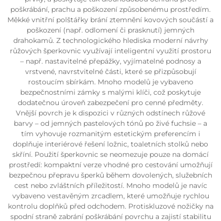
poškrábání, prachu a poškození způsobenému prostředím.
Měkké vnitřní polštářky brání ztemnění kovových součástí a
poškození (např. odlomení či prasknutí) jemných
drahokamů. Z technologického hlediska moderní návrhy
růžových šperkovnic využívají inteligentní využití prostoru
– např. nastavitelné přepážky, vyjímatelné podnosy a
vrstvené, navrstvitelné části, které se přizpůsobují
rostoucím sbírkám. Mnoho modelů je vybaveno
bezpečnostními zámky s malými klíči, což poskytuje
dodatečnou úroveň zabezpečení pro cenné předměty.
Vnější povrch je k dispozici v různých odstínech růžové
barvy – od jemných pastelových tónů po živé fuchsie – a
tím vyhovuje rozmanitým estetickým preferencím i
doplňuje interiérové řešení ložnic, toaletních stolků nebo
skříní. Použití šperkovnic se neomezuje pouze na domácí
prostředí: kompaktní verze vhodné pro cestování umožňují
bezpečnou přepravu šperků během dovolených, služebních
cest nebo zvláštních příležitostí. Mnoho modelů je navíc
vybaveno vestavěným zrcadlem, které umožňuje rychlou
kontrolu doplňků před odchodem. Protiskluzové nožičky na
spodní straně zabrání poškrábání povrchu a zajistí stabilitu