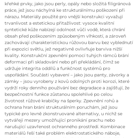
křehké prvky, jako jsou perly, opály nebo složitá filigránová
práce, jež jsou náchylná ke strukturálnímu poškození při
nárazu. Materiály použité pro vnější konstrukci vyvažují
trvanlivost a estetickou přitažlivost: vysoce kvalitní
syntetické kůže nabízejí odolnost vůči vodě, která chrání
obsah před poškozením způsobeným vlhkostí, a zároveň
zachovávají charakteristickou růžovou barvu bez vyblednutí
při expozici světlu, jež negativně ovlivňuje barviva nižší
kvality. Konstrukční zpevnění pomocí tuhých rámců brání
deformaci při skladování nebo při překládání, čímž se
udržuje integrita oddílů a funkčnost systémů pro
uspořádání. Součásti vybavení – jako jsou panty, závorky a
zámky – jsou vyrobeny z kovů odolných proti korozi, které
vydrží roky denního používání bez degradace a zajišťují, že
bezpečnostní funkce zůstanou spolehlivé po celou
životnost růžové krabičky na šperky. Zpevnění rohů a
ochrana hran brání strukturálním poruchám, jež jsou
typické pro levně zkonstruované alternativy, u nichž se
vytvářejí mezery umožňující pronikání prachu nebo
narušující uzavřenost ochranného prostředí. Kombinace
materiálů řeší také problém elektrostatického náboje,