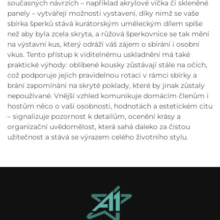
současných návrzích – například akrylové víčka či skleněné
panely – vytvářejí možnosti vystavení, díky nimž se vaše
sbírka šperků stává kurátorským uměleckým dílem spíše
než aby byla zcela skryta, a růžová šperkovnice se tak mění
na výstavní kus, který odráží váš zájem o sbírání i osobní
vkus. Tento přístup k viditelnému uskladnění má také
praktické výhody: oblíbené kousky zůstávají stále na očích,
což podporuje jejich pravidelnou rotaci v rámci sbírky a
brání zapomínání na skryté poklady, které by jinak zůstaly
nepoužívané. Vnější vzhled komunikuje domácím členům i
hostům něco o vaší osobnosti, hodnotách a estetickém citu
– signalizuje pozornost k detailům, ocenění krásy a
organizační uvědomělost, která sahá daleko za čistou
užitečnost a stává se výrazem celého životního stylu.