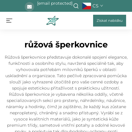
[email protected]
CS
Získat nabídku
růžová šperkovnice
Růžová šperkovnice představuje dokonalé spojení elegance,
funkčnosti a osobního stylu, navržená speciálně tak, aby
vyhovovala potřebám milovníků šperků v oblasti
uskladnění a organizace. Tato pečlivě zpracovaná pomůcka
slouží jako vyhrazené útočiště pro vaše cenné ozdoby a
spojuje estetickou přitažlivost s praktickou užitností.
Růžová šperkovnice je vybavena několika oddíly, včetně
specializovaných sekcí pro prsteny, náhrdelníky, náušnice,
náramky a hodinky, čímž je zajištěno, že každý kus zůstane
nepropletený, chráněný a snadno přístupný. Vyrábí se z
vysoce kvalitních materiálů, jako je syntetická kůže
premium třídy, sametové vnitřní potahy a odolné kovové
prvky, a poskytuje tak dlouhodobou ochranu proti