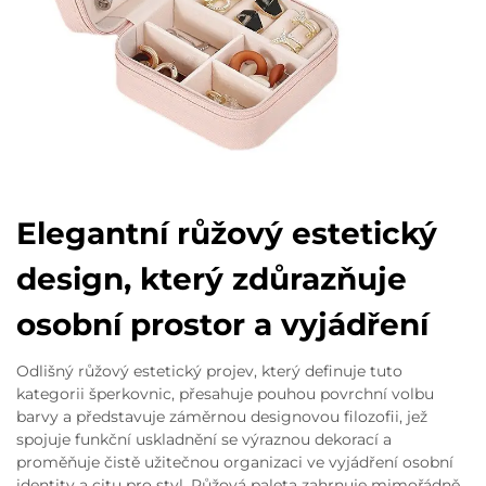
Elegantní růžový estetický
design, který zdůrazňuje
osobní prostor a vyjádření
Odlišný růžový estetický projev, který definuje tuto
kategorii šperkovnic, přesahuje pouhou povrchní volbu
barvy a představuje záměrnou designovou filozofii, jež
spojuje funkční uskladnění se výraznou dekorací a
proměňuje čistě užitečnou organizaci ve vyjádření osobní
identity a citu pro styl. Růžová paleta zahrnuje mimořádně