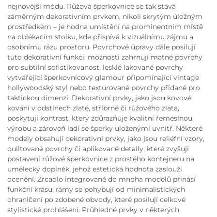
nejnovější módu. Růžová šperkovnice se tak stává
záměrným dekorativním prvkem, nikoli skrytým úložným
prostředkem – je hodna umístění na prominentním místě
na oblékacím stolku, kde přispívá k vizuálnímu zájmu a
osobnímu rázu prostoru. Povrchové úpravy dále posilují
tuto dekorativní funkci: možnosti zahrnují matné povrchy
pro subtilní sofistikovanost, lesklé lakované povrchy
vytvářející šperkovnicový glamour připomínající vintage
hollywoodský styl nebo texturované povrchy přidané pro
taktickou dimenzi. Dekorativní prvky, jako jsou kovové
kování v odstínech zlaté, stříbrné či růžového zlata,
poskytují kontrast, který zdůrazňuje kvalitní řemeslnou
výrobu a zároveň ladí se šperky uloženými uvnitř. Některé
modely obsahují dekorativní prvky, jako jsou reliéfní vzory,
quiltované povrchy či aplikované detaily, které zvyšují
postavení růžové šperkovnice z prostého kontejneru na
umělecký doplněk, jehož estetická hodnota zaslouží
ocenění. Zrcadlo integrované do mnoha modelů přináší
funkční krásu; rámy se pohybují od minimalistických
ohraničení po zdobené obvody, které posilují celkové
stylistické prohlášení. Průhledné prvky v některých