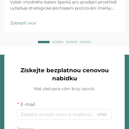
Výběr vhodného balení šperků pro prodejní prostředí
vyžaduje strategické pochopení pozicování značky,
očekávání zákazníků a provozních realit. Luxusní
značky i obchodní řetězce specializující se na rychlou
Zobrazit více
módu působí v zásadně odlišných...
Získejte bezplatnou cenovou
nabídku
Náš zástupce vám brzy zavolá.
E-mail
0/100