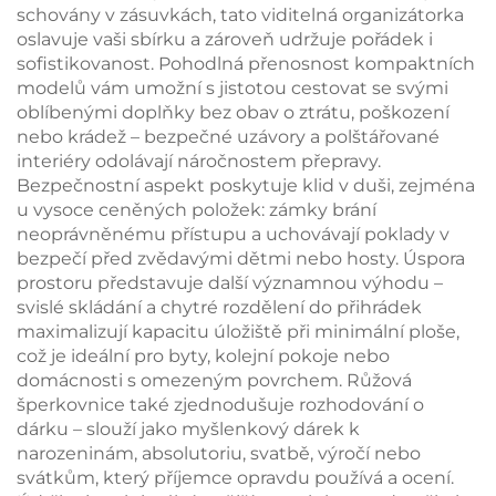
schovány v zásuvkách, tato viditelná organizátorka
oslavuje vaši sbírku a zároveň udržuje pořádek i
sofistikovanost. Pohodlná přenosnost kompaktních
modelů vám umožní s jistotou cestovat se svými
oblíbenými doplňky bez obav o ztrátu, poškození
nebo krádež – bezpečné uzávory a polštářované
interiéry odolávají náročnostem přepravy.
Bezpečnostní aspekt poskytuje klid v duši, zejména
u vysoce ceněných položek: zámky brání
neoprávněnému přístupu a uchovávají poklady v
bezpečí před zvědavými dětmi nebo hosty. Úspora
prostoru představuje další významnou výhodu –
svislé skládání a chytré rozdělení do přihrádek
maximalizují kapacitu úložiště při minimální ploše,
což je ideální pro byty, kolejní pokoje nebo
domácnosti s omezeným povrchem. Růžová
šperkovnice také zjednodušuje rozhodování o
dárku – slouží jako myšlenkový dárek k
narozeninám, absolutoriu, svatbě, výročí nebo
svátkům, který příjemce opravdu používá a ocení.