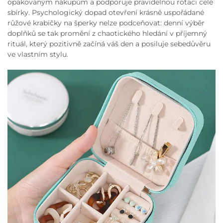
opakovaným nákupům a podporuje pravidelnou rotaci celé
sbírky. Psychologický dopad otevření krásně uspořádané
růžové krabičky na šperky nelze podceňovat: denní výběr
doplňků se tak promění z chaotického hledání v příjemný
rituál, který pozitivně začíná váš den a posiluje sebedůvěru
ve vlastním stylu.