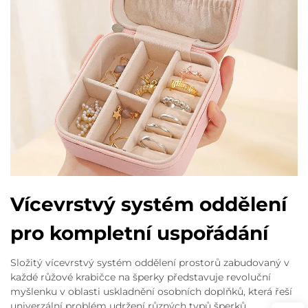
Vícevrstvý systém oddělení
pro kompletní uspořádání
Složitý vícevrstvý systém oddělení prostorů zabudovaný v
každé růžové krabičce na šperky představuje revoluční
myšlenku v oblasti uskladnění osobních doplňků, která řeší
univerzální problém udržení různých typů šperků