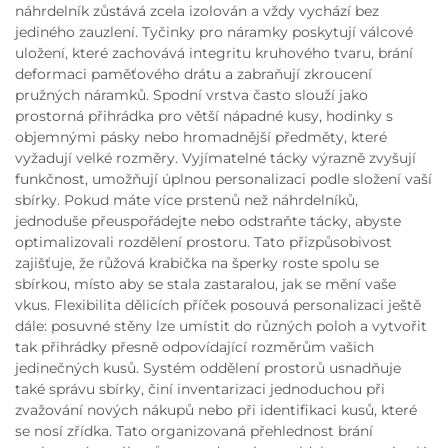
náhrdelník zůstává zcela izolován a vždy vychází bez
jediného zauzlení. Tyčinky pro náramky poskytují válcové
uložení, které zachovává integritu kruhového tvaru, brání
deformaci paměťového drátu a zabraňují zkroucení
pružných náramků. Spodní vrstva často slouží jako
prostorná přihrádka pro větší nápadné kusy, hodinky s
objemnými pásky nebo hromadnější předměty, které
vyžadují velké rozměry. Vyjímatelné tácky výrazně zvyšují
funkčnost, umožňují úplnou personalizaci podle složení vaší
sbírky. Pokud máte více prstenů než náhrdelníků,
jednoduše přeuspořádejte nebo odstraňte tácky, abyste
optimalizovali rozdělení prostoru. Tato přizpůsobivost
zajišťuje, že růžová krabička na šperky roste spolu se
sbírkou, místo aby se stala zastaralou, jak se mění vaše
vkus. Flexibilita dělicích příček posouvá personalizaci ještě
dále: posuvné stěny lze umístit do různých poloh a vytvořit
tak přihrádky přesně odpovídající rozměrům vašich
jedinečných kusů. Systém oddělení prostorů usnadňuje
také správu sbírky, činí inventarizaci jednoduchou při
zvažování nových nákupů nebo při identifikaci kusů, které
se nosí zřídka. Tato organizovaná přehlednost brání