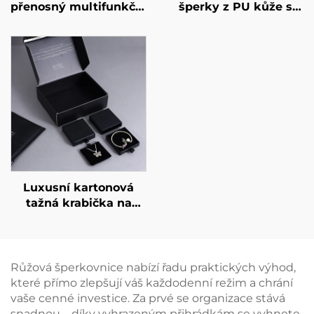
přenosný multifunkční
šperky z PU kůže s
šperkový pytlík s
možností potisku loga,
možností
obálka se snapovým
individuálního
knoflíkem, měkké
gravírování pro
vnitřní potah z
náušnice, prsteny,
mikrovlákna pro
náhrdelníky a hodinky
uskladnění náušnic,
– svinovací provedení
prstenu a náhrdelníků
Luxusní kartonová
tažná krabička na
šperky s individuálním
logem, tažná zásuvka
s mašličkovou stuhou
pro balení
Růžová šperkovnice nabízí řadu praktických výhod,
náhrdelníků, prstenů,
které přímo zlepšují váš každodenní režim a chrání
náušnic a náramků
vaše cenné investice. Za prvé se organizace stává
snadnou – díky vyhrazeným přihrádkám se vyhnete