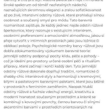
široké spektrum od téměř nezřetelných nádechů
naznačujících skromnou eleganci a zralou sofistikovanost
až po živé, intenzivní odstíny růžové, které prohlašují silnou
osobnost a současný smysl pro módu. Tato barevná
rozmanitost zajišťuje, že každý jedinec najde odstín růžové
šperkovnice, který rezonuje s existujícím interiérem,
osobními preferencemi a emocionální atmosférou, jakou si
přeje vytvořit v intimních prostorách jako jsou ložnice či
oblékací pokoje. Psychologické rozměry barvy růžové jsou
dobře zdokumentovány výzkumem barevné teorie:
jemnější odstíny podporují pocity klidu, péče a pohody –
což je ideální pro prostory určené osobní péči a rituálům
přípravy, které začínají i končí každý den. Tyto jemnější
odstíny růžové dokonale doplňují tradiční, romantické či
shabby-chic interiérové styly a harmonizují s kremovými,
bílými a pastelovými barevnými paletami, které jsou běžné
v prostorách s femininím zaměřením. Naopak hlubší
odstíny růžové a fuchsie vdechují energii, kreativitu a
moderní hranatost současným prostředím a krásně se
kombinují s kovovými povrchy, černou barvou či silnými
akcentními barvami v prostředích orientovaných na